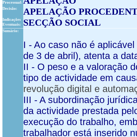
APELAÇÃO
Processual:
Decisão:
APELAÇÃO PROCEDEN
Indicações
SECÇÃO SOCIAL
Eventuais:
Sumário:
I - Ao caso não é aplicáve
de 3 de abril), atenta a dat
II - O peso e a valoração 
tipo de actividade em cau
revolução digital e automa
III - A subordinação jurídi
da actividade prestada pel
execução do trabalho, emb
trabalhador está inserido 