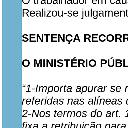
O trabalhador em caus
Realizou-se julgament
SENTENÇA RECORR
O MINISTÉRIO PÚB
“1-Importa apurar se 
referidas nas alíneas 
2-Nos termos do art. 1
fixa a retribuição pa