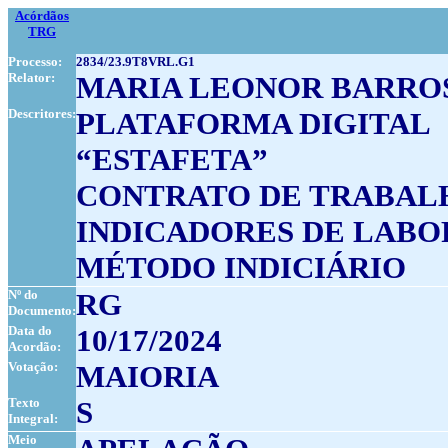
Acórdãos
TRG
Processo:
2834/23.9T8VRL.G1
Relator:
MARIA LEONOR BARRO
Descritores:
PLATAFORMA DIGITAL
“ESTAFETA”
CONTRATO DE TRABAL
INDICADORES DE LAB
MÉTODO INDICIÁRIO
Nº do
RG
Documento:
Data do
10/17/2024
Acordão:
Votação:
MAIORIA
Texto
S
Integral:
Meio