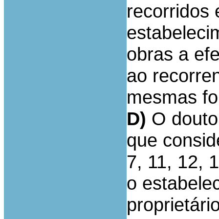
recorridos 
estabelecim
obras a efe
ao recorre
mesmas for
D)
O douto 
que consid
7, 11, 12, 
o estabele
proprietári