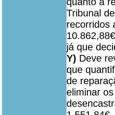
quanto à r
Tribunal d
recorridos 
10.862,88€
já que deci
Y)
Deve rev
que quantif
de reparaç
eliminar o
desencastr
1.551,84€, 