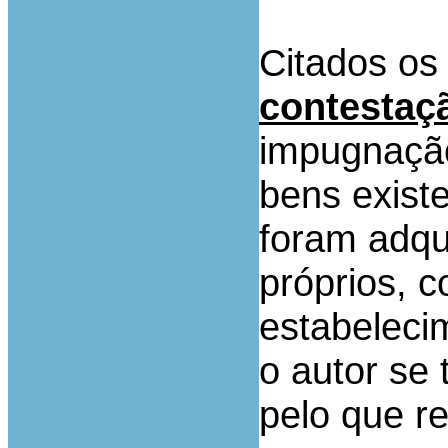
Citados os
contestaç
impugnação
bens existe
foram adqui
próprios, 
estabeleci
o autor se 
pelo que r