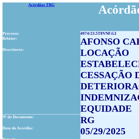
Acórdãos TRG
Acórdão
Processo:
4974/23.5T8VNF.G1
Relator:
AFONSO CA
Descritores:
LOCAÇÃO
ESTABELEC
CESSAÇÃO 
DETERIOR
INDEMNIZA
EQUIDADE
Nº do Documento:
RG
Data do Acordão:
05/29/2025