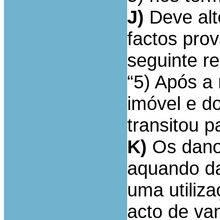
J)
Deve alte
factos pro
seguinte r
“5) Após a 
imóvel e d
transitou p
K)
Os dano
aquando da
uma utiliz
acto de va