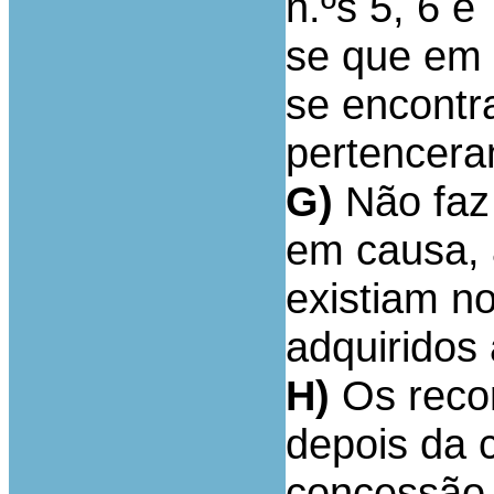
n.ºs 5, 6 e
se que em
se encontr
pertencera
G)
Não faz 
em causa, 
existiam n
adquiridos
H)
Os recor
depois da 
concessão 