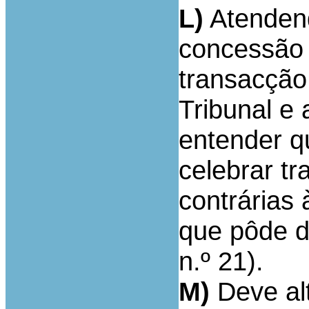
L)
Atendend
concessão 
transacção
Tribunal e 
entender q
celebrar t
contrárias
que pôde d
n.º 21).
M)
Deve al