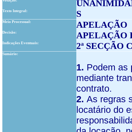
Votação:
UNANIMIDA
Texto Integral:
S
Meio Processual:
APELAÇÃO
Decisão:
APELAÇÃO 
Indicações Eventuais:
2ª SECÇÃO 
Sumário:
1.
Podem as pa
mediante tra
contrato.
2.
As regras 
locatário do 
responsabilid
da locação, n