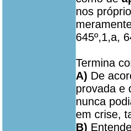
nos próprio
meramente 
645º,1,a, 
Termina co
A)
De acor
provada e 
nunca podia
em crise, t
B)
Entendeu