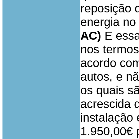
reposição 
energia no
AC)
E essa
nos termos
acordo com
autos, e n
os quais s
acrescida d
instalação 
1.950,00€ p