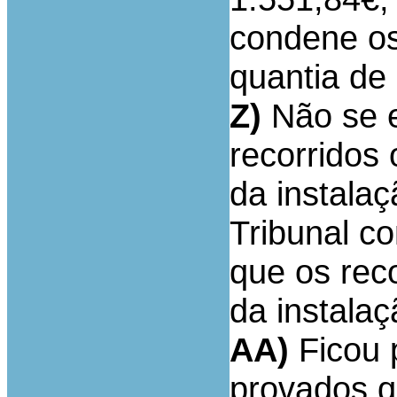
condene os
quantia de
Z)
Não se 
recorridos 
da instalaç
Tribunal c
que os reco
da instalaç
AA)
Ficou 
provados q