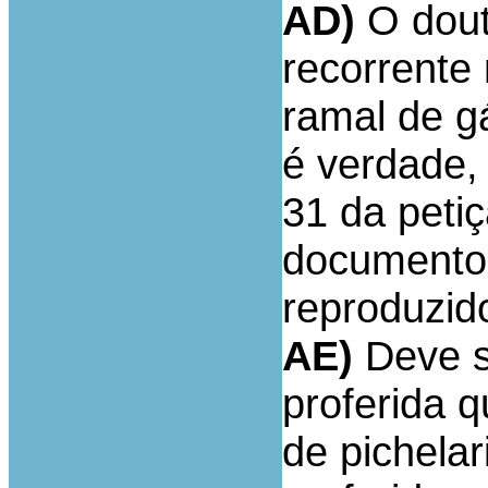
AD)
O dout
recorrente 
ramal de gá
é verdade, 
31 da petiç
documento
reproduzid
AE)
Deve su
proferida 
de pichela