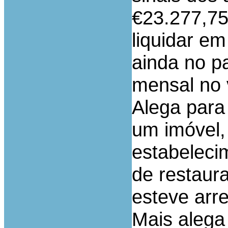
€23.277,75
liquidar e
ainda no p
mensal no 
Alega para 
um imóvel, 
estabeleci
de restaur
esteve arr
Mais alega