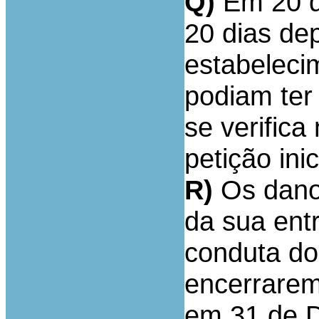
Q)
Em 20 d
20 dias de
estabeleci
podiam ter
se verifica
petição inic
R)
Os danos
da sua ent
conduta do
encerrarem
em 31 de 