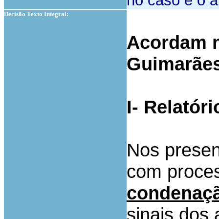
no caso é o a
Decisão Texto Integral:
Acordam n
Guimarãe
I- Relatóri
Nos presen
com proce
condenaç
sinais dos