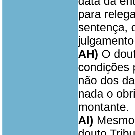
data da en
para releg
sentença, o
julgamento
AH)
O douto
condições p
não dos da
nada o obri
montante.
AI)
Mesmo 
douto Trib