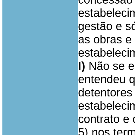
estabeleci
gestão e só
as obras e
estabeleci
I)
Não se e
entendeu q
detentores
estabeleci
contrato e
5) nos ter