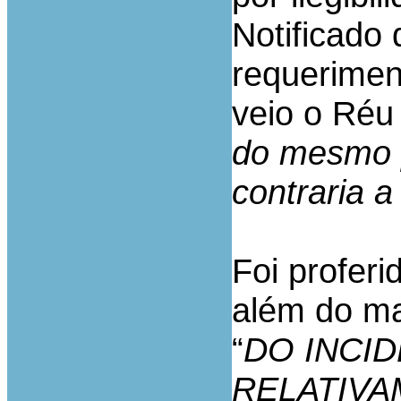
Notificado 
requeriment
veio o Réu 
do mesmo p
contraria 
Foi profer
além do mai
“
DO INCI
RELATIVA