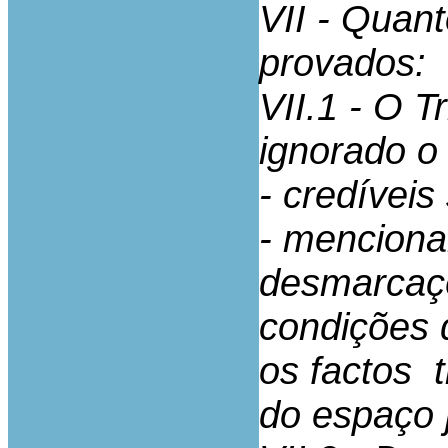
VII - Quant
provados:
VII.1 - O T
ignorado o
- credívei
- menciona
desmarcaçõ
condições 
os factos t
do espaço 