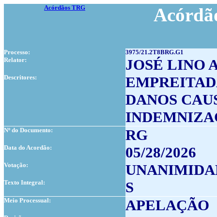
Acórdãos TRG
Acórdão
Processo:
3975/21.2T8BRG.G1
Relator:
JOSÉ LINO 
Descritores:
EMPREITAD
DANOS CAU
INDEMNIZA
Nº do Documento:
RG
Data do Acordão:
05/28/2026
Votação:
UNANIMIDA
Texto Integral:
S
Meio Processual:
APELAÇÃO