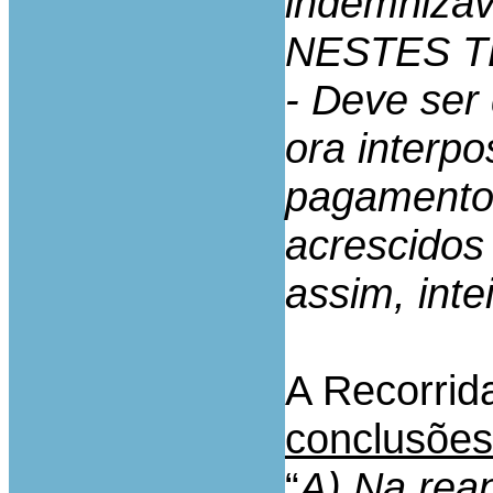
indemnizáv
NESTES 
- Deve ser
ora interp
pagamento
acrescidos
assim, int
A Recorrid
conclusões
“
A) Na reap