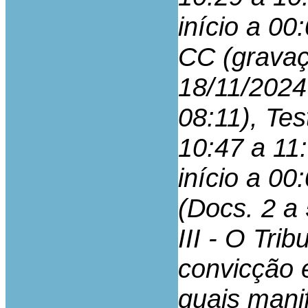
início a 00
CC (gravaç
18/11/2024 
08:11), Te
10:47 a 11
início a 00
(Docs. 2 a 
III - O Tri
convicção 
quais mani