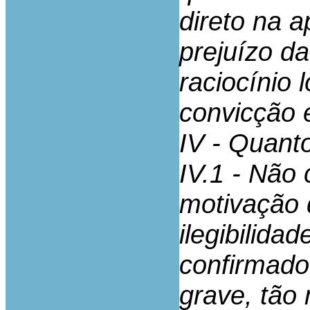
direto na 
prejuízo d
raciocínio 
convicção 
IV - Quant
IV.1 - Não
motivação 
ilegibilida
confirmado 
grave, tão 