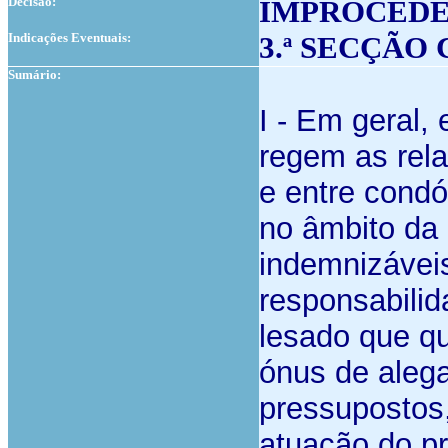
Decisão:
IMPROCED
Indicações Eventuais:
3.ª SECÇÃO
Sumário:
I - Em geral,
regem as rela
e entre condó
no âmbito da
indemnizávei
responsabilid
lesado que qu
ónus de alega
pressupostos,
atuação do pr