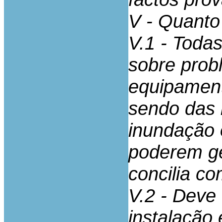
V - Quanto
V.1 - Toda
sobre prob
equipament
sendo das 
inundação o
poderem ge
concilia c
V.2 - Deve
instalação 