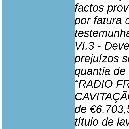
factos pro
por fatura 
testemunh
VI.3 - Dev
prejuízos s
quantia de
“RADIO F
CAVITAÇÃO
de €6.703,5
título de l