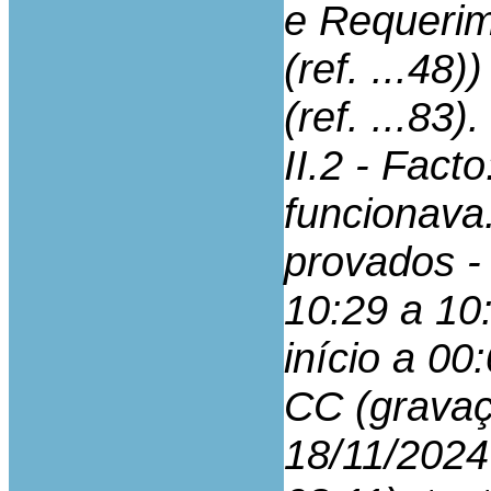
e Requerim
(ref. ...48
(ref. ...83).
II.2 - Fact
funcionava.
provados -
10:29 a 10
início a 00
CC (gravaç
18/11/2024 