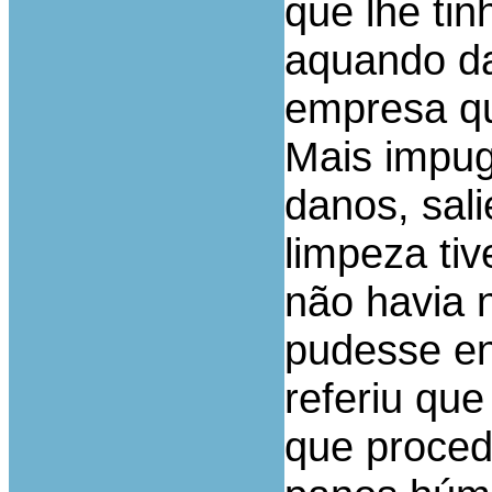
que lhe tin
aquando da
empresa qu
Mais impug
danos, sal
limpeza tiv
não havia 
pudesse ent
referiu qu
que proced