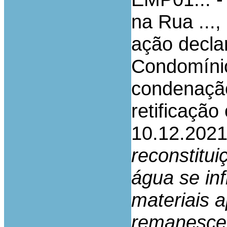
na Rua ...,
ação decla
Condomínio .
condenação
retificaçã
10.12.2021
reconstitu
água se in
materiais a
remanescen