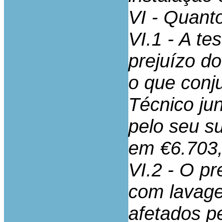
VI - Quant
VI.1 - A t
prejuízo do
o que conj
Técnico ju
pelo seu s
em €6.703,5
VI.2 - O p
com lavage
afetados pe