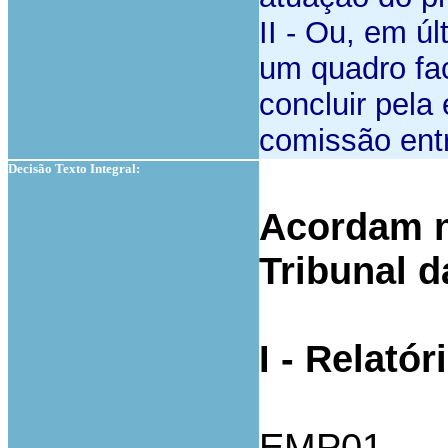
II - Ou, em ú
um quadro fac
concluir pela
comissão entr
Decisão Texto Integral:
Acordam n
Tribunal 
I - Relatór
EMP01... -