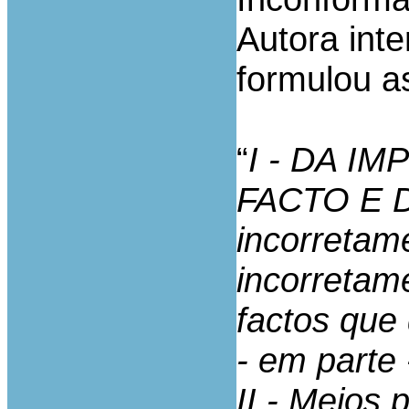
Autora int
formulou a
“
I - DA I
FACTO E D
incorretam
incorretam
factos que 
- em parte 
II - Meios