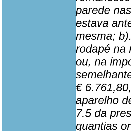
parede na
estava ante
mesma; b).
rodapé na r
ou, na impo
semelhante;
€ 6.761,80,
aparelho d
7.5 da pres
quantias or