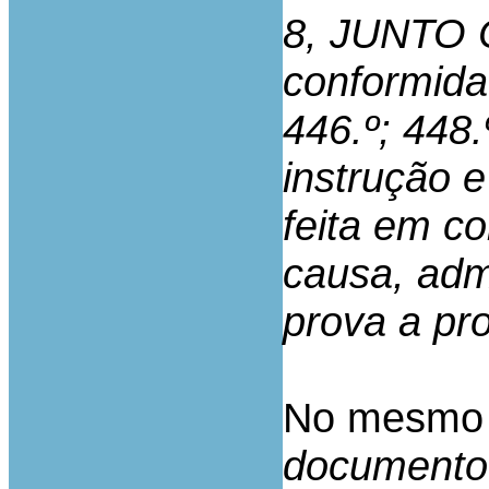
8, JUNTO 
conformida
446.º; 448.
instrução e
feita em c
causa, adm
prova a pro
No mesmo 
documento 