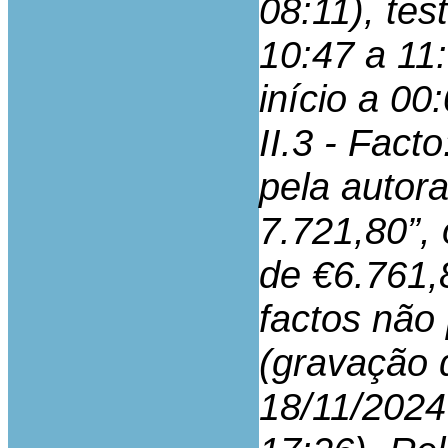
08:11), te
10:47 a 11
início a 00
II.3 - Fact
pela autora
7.721,80”, 
de €6.761,8
factos não
(gravação 
18/11/2024 