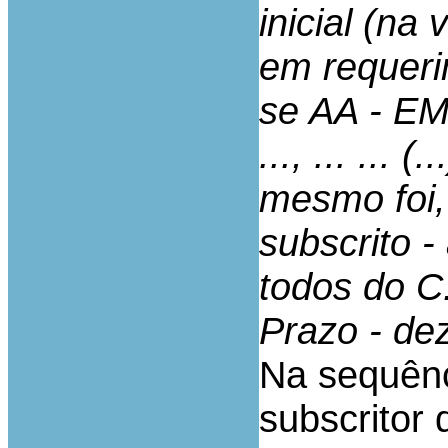
inicial (na
em requerim
se AA - EM
..., ... ... 
mesmo foi,
subscrito - 
todos do C
Prazo - de
Na sequênci
subscritor 