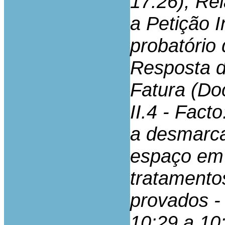
17:26), Rel
a Petição I
probatório 
Resposta de
Fatura (Doc
II.4 - Fact
a desmarcar
espaço em 
tratamentos
provados -
10:29 a 10