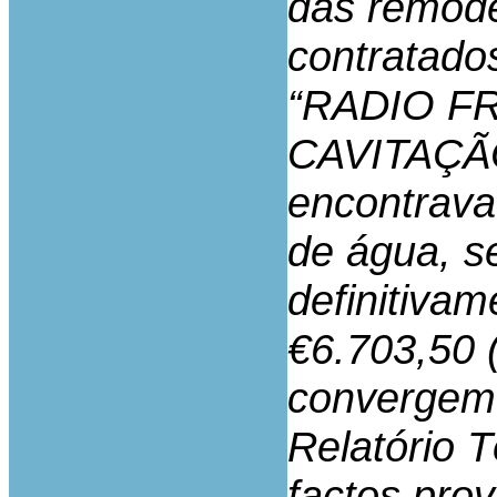
das remod
contratado
“RADIO F
CAVITAÇÃ
encontrava
de água, s
definitivam
€6.703,50 (
convergem 
Relatório 
factos pro