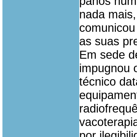
panos húmi
nada mais,
comunicou 
as suas pr
Em sede de
impugnou o
técnico da
equipament
radiofrequ
vacoterapia
por ilegibi