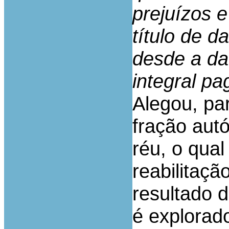
prejuízos e
título de d
desde a dat
integral p
Alegou, par
fração aut
réu, o qua
reabilitaç
resultado 
é explorad