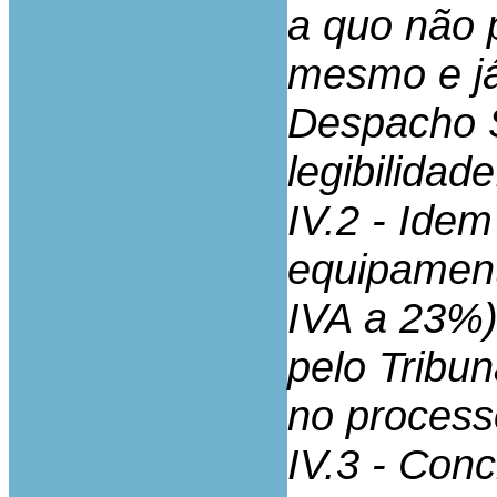
a quo não 
mesmo e já
Despacho S
legibilidade
IV.2 - Idem
equipament
IVA a 23%) 
pelo Tribu
no process
IV.3 - Conc