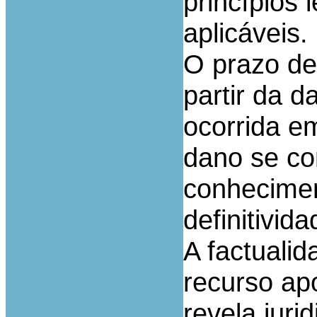
princípios 
aplicáveis.
O prazo de
partir da d
ocorrida 
dano se co
conhecimen
definitivid
A factuali
recurso ap
revela juri