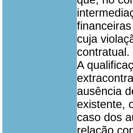
intermediaç
financeira
cuja violaç
contratual.
A qualific
extracontr
ausência de
existente,
caso dos a
relação con