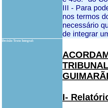
III - Para po
nos termos do
necessário qu
de integrar um
Decisão Texto Integral:
ACORDAM
TRIBUNAL
GUIMARÃ
I- Relatóri