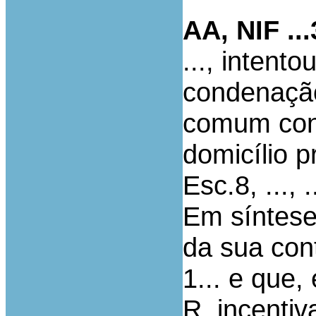
AA, NIF ...
..., intent
condenação
comum co
domicílio pr
Esc.8, ..., ..
Em síntese
da sua con
1... e que
R. incentiv