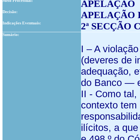
Meio Processual:
APELAÇÃO
Decisão:
APELAÇÃO 
Indicações Eventuais:
2ª SECÇÃO 
Sumário:
I – A violaçã
(deveres de i
adequação, et
do Banco — e
II - Como tal
contexto tem 
responsabilida
ilícitos, a qu
e 498.º do Cód