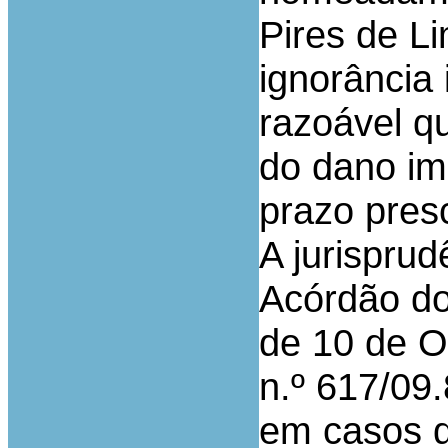
Pires de L
ignorância 
razoável q
do dano im
prazo presc
A jurisprud
Acórdão do
de 10 de O
n.º 617/09
em casos d