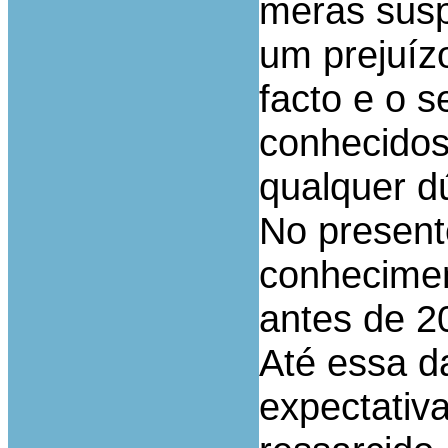
meras suspe
um prejuíz
facto e o 
conhecidos
qualquer d
No present
conhecimen
antes de 2
Até essa d
expectativa