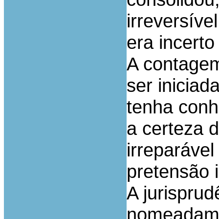
irreversív
era incert
A contagem
ser inicia
tenha conh
a certeza d
irreparáve
pretensão 
A jurisprud
nomeadame