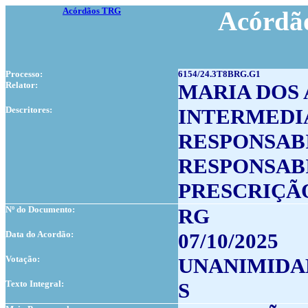
Acórdãos TRG
Acórdão
Processo:
6154/24.3T8BRG.G1
Relator:
MARIA DOS
Descritores:
INTERMEDI
RESPONSAB
RESPONSAB
PRESCRIÇÃ
Nº do Documento:
RG
Data do Acordão:
07/10/2025
Votação:
UNANIMIDA
Texto Integral:
S