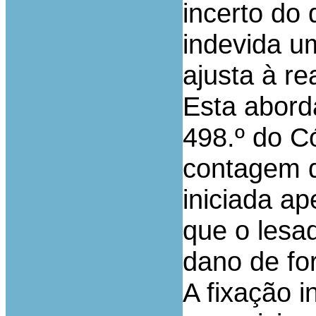
incerto do
indevida u
ajusta à r
Esta abord
498.º do Có
contagem d
iniciada a
que o lesa
dano de fo
A fixação i