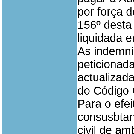
por força d
156º desta 
liquidada e
As indemni
peticionad
actualizada
do Código C
Para o efei
consusbtan
civil de a