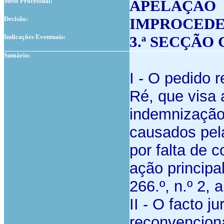
Meio Processual:
APELAÇÃO
Decisão:
IMPROCED
Indicações Eventuais:
3.ª SECÇÃO
Sumário:
I - O pedido 
Ré, que visa
indemnização
causados pela
por falta de 
ação principa
266.º, n.º 2, 
II - O facto 
reconvenciona