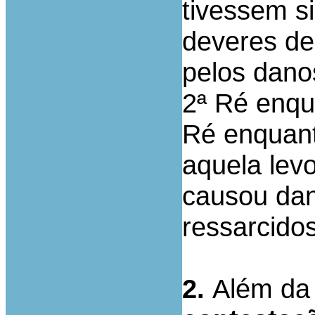
tivessem s
deveres de
pelos dano
2ª Ré enqu
Ré enquant
aquela lev
causou da
ressarcidos
2.
Além da 