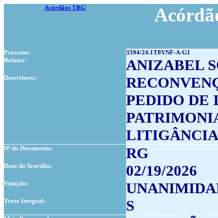
Acórdãos TRG
Acórdão
Processo:
3594/24.1T8VNF-A-G1
Relator:
ANIZABEL S
Descritores:
RECONVEN
PEDIDO DE
PATRIMONI
LITIGÂNCIA
Nº do Documento:
RG
Data do Acordão:
02/19/2026
Votação:
UNANIMIDA
Texto Integral:
S