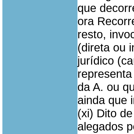
que decorr
ora Recorr
resto, inv
(direta ou 
jurídico (c
representa
da A. ou q
ainda que i
(xi) Dito d
alegados p