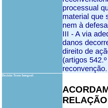
processual qu
material que 
nem à defesa
III - A via a
danos decorr
direito de aç
(artigos 542.
reconvenção.
Decisão Texto Integral:
ACORDAM
RELAÇÃO