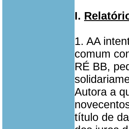
I.
Relatóri
1. AA inte
comum cont
RÉ BB, ped
solidariam
Autora a qu
novecentos 
título de d