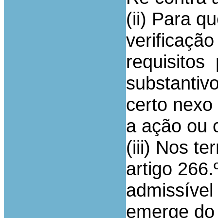
(ii) Para qu
verificaçã
requisitos 
substantiv
certo nexo
a ação ou 
(iii) Nos t
artigo 266.
admissível
emerge do 