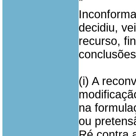
*
Inconforma
decidiu, ve
recurso, f
conclusões
(i) A reco
modificaçã
na formula
ou pretens
Ré contra 