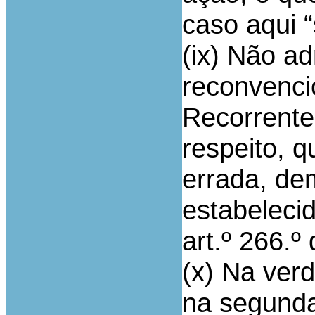
caso aqui “
(ix) Não ad
reconvenci
Recorrente,
respeito, q
errada, de
estabelecid
art.º 266.º
(x) Na verd
na segunda 