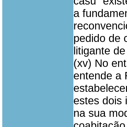
casu” exist
a fundamen
reconvenci
pedido de 
litigante d
(xv) No ent
entende a 
estabelece
estes dois 
na sua mode
coabitação