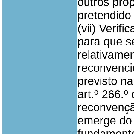
outros prop
pretendido 
(vii) Verif
para que s
relativame
reconvencio
previsto na
art.º 266.º
reconvençã
emerge do 
fundamento