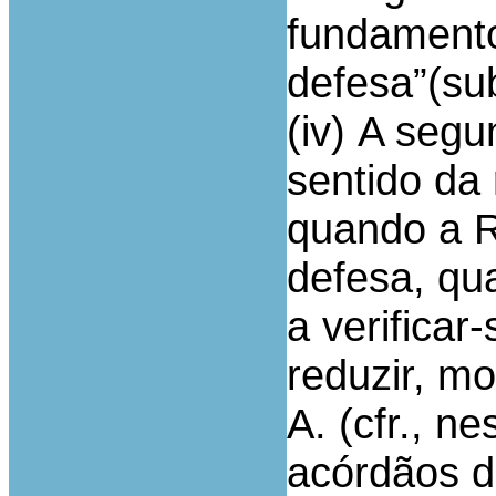
fundamento
defesa”(su
(iv) A seg
sentido da
quando a R
defesa, qua
a verificar
reduzir, mo
A. (cfr., n
acórdãos d