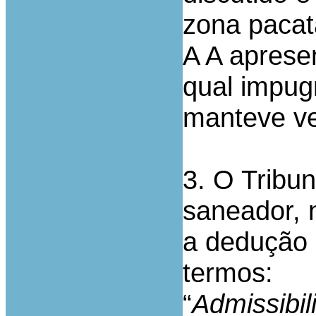
zona pacat
A A aprese
qual impug
manteve ve
3. O Tribun
saneador, n
a dedução 
termos:
“
Admissibi