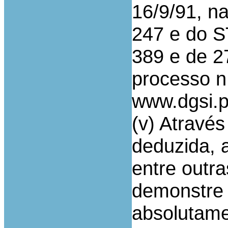
16/9/91, na
247 e do S
389 e de 2
processo n
www.dgsi.p
(v) Atravé
deduzida, 
entre outr
demonstre 
absolutame