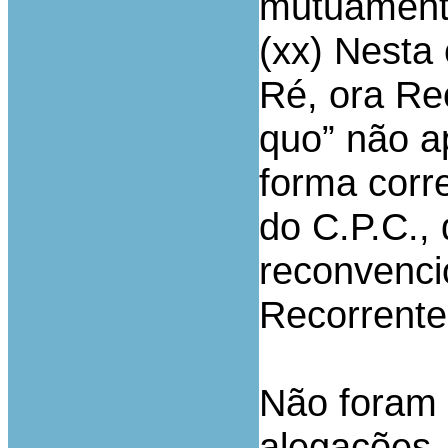
mutuament
(xx) Nesta
Ré, ora Re
quo” não ap
forma corre
do C.P.C.,
reconvenci
Recorrente
Não foram 
alegações.