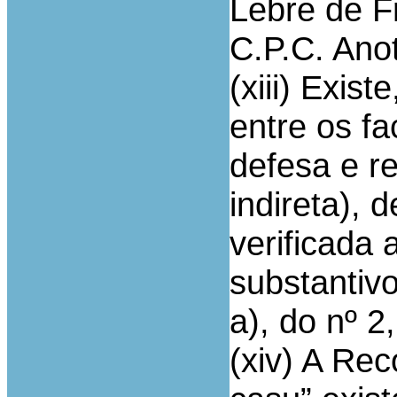
Lebre de Fr
C.P.C. Anot
(xiii) Exis
entre os f
defesa e r
indireta), 
verificada 
substantivo
a), do nº 2,
(xiv) A Rec