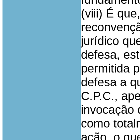
(viii) É qu
reconvençã
jurídico q
defesa, es
permitida p
defesa a qu
C.P.C., ap
invocação 
como total
ação, o qu