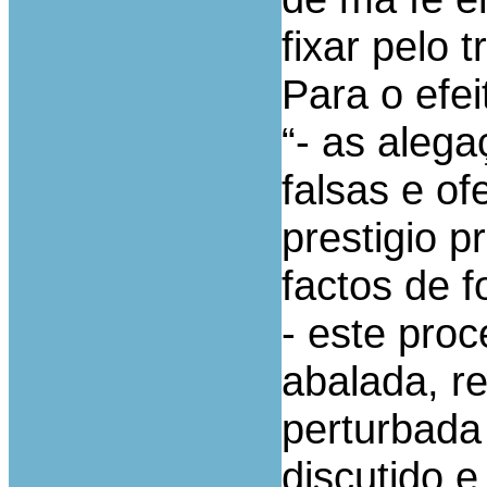
fixar pelo t
Para o efe
“- as alega
falsas e o
prestigio p
factos de f
- este pro
abalada, re
perturbada
discutido 