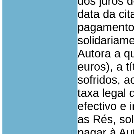
dos juros 
data da cit
pagamento;
solidariam
Autora a q
euros), a t
sofridos, a
taxa legal 
efectivo e
as Rés, so
pagar à Au