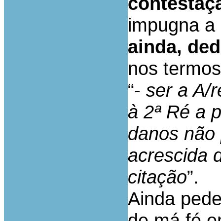
contestaç
impugna a 
ainda, de
nos termos
“-
ser a A/
à 2ª Ré a 
danos não 
acrescida d
citação
”.
Ainda pede
de má fé e