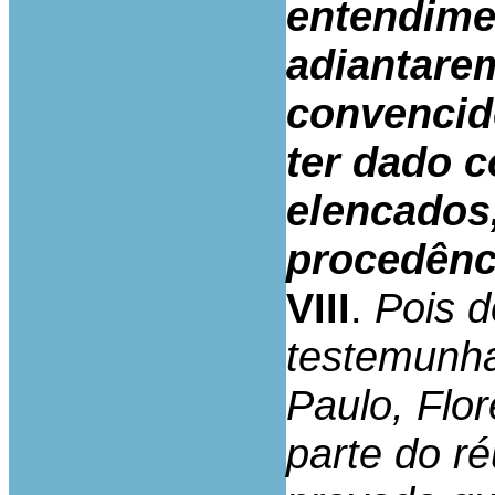
entendime
adiantare
convencid
ter dado 
elencados,
procedênci
VIII
.
Pois 
testemunh
Paulo, Flo
parte do r