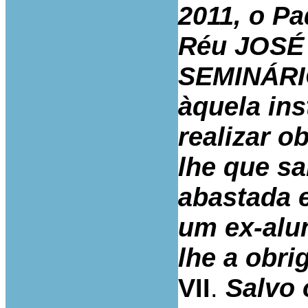
2011, o Pa
Réu JOSÉ 
SEMINÁRIO
àquela ins
realizar o
lhe que s
abastada 
um ex-alun
lhe a obri
VII
.
Salvo 