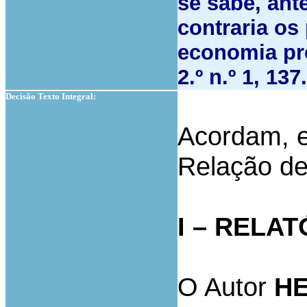
se sabe, ant
contraria os
economia pr
2.º n.º 1, 137.
Decisão Texto Integral:
Acordam, e
Relação d
I – RELAT
O Autor
H