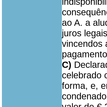
indisponibi
consequênc
ao A. a alu
juros lega
vincendos a
pagamento
C)
Declarad
celebrado 
forma, e, 
condenado a
valor de € 