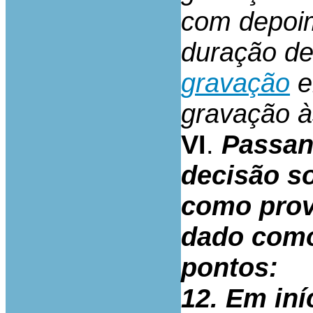
com depoi
duração d
gravação
e
gravação à
VI
.
Passand
decisão so
como prova
dado como
pontos:
12. Em in