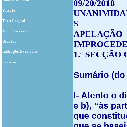
Data do Acordão:
09/20/2018
Votação:
UNANIMIDA
Texto Integral:
S
Meio Processual:
APELAÇÃO
Decisão:
IMPROCED
Indicações Eventuais:
1.ª SECÇÃO
Sumário:
Sumário (do 
I- Atento o d
e b), “às par
que constitu
que se base