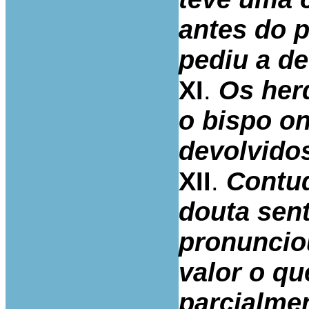
antes do p
pediu a de
XI
.
Os her
o bispo o
devolvidos
XII
.
Contud
douta sent
pronuncio
valor o qu
parcialme