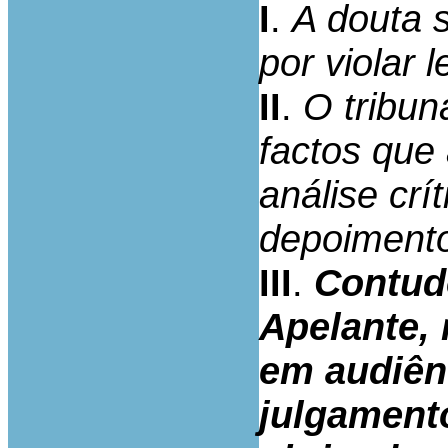
I
.
A douta 
por violar l
II
.
O tribun
factos que
análise crí
depoimento
III
.
Contud
Apelante, 
em audiên
julgament