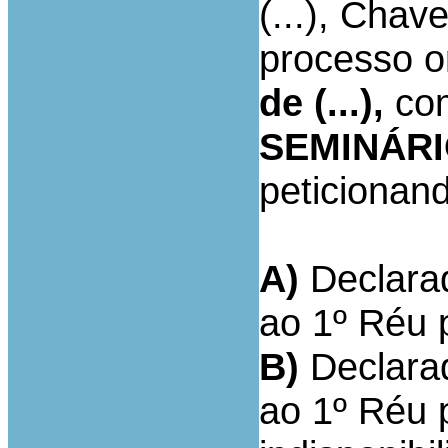
(...), Chav
processo o
de (...),
co
SEMINÁRI
peticionand
A)
Declarad
ao 1º Réu p
B)
Declarad
ao 1º Réu 