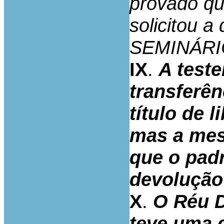
provado que
solicitou 
SEMINÁRI
IX
.
A test
transferên
título de l
mas a mes
que o padr
devolução
X
.
O Réu 
teve uma 