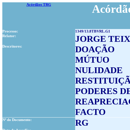
Acórdãos TRG
Acórdão
Processo:
1349/13.8TBVRL.G1
Relator:
JORGE TEI
Descritores:
DOAÇÃO
MÚTUO
NULIDADE
RESTITUIÇ
PODERES D
REAPRECIA
FACTO
Nº do Documento:
RG