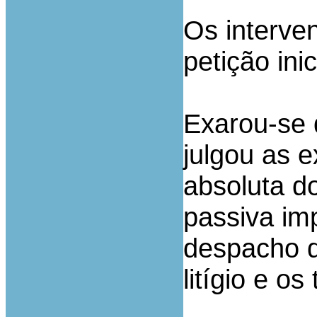
Os interve
petição inic
Exarou-se 
julgou as 
absoluta do
passiva im
despacho q
litígio e o