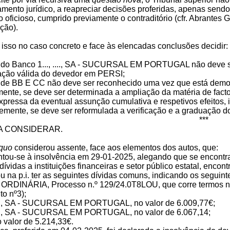
ento jurídico, a reapreciar decisões proferidas, apenas sendo l
 oficioso, cumprido previamente o contraditório (cfr. Abrantes
ção).
 isso no caso concreto e face às elencadas conclusões decidir:
 do
Banco 1..., ...., SA - SUCURSAL EM PORTUGAL não deve se
ração válida do devedor em PERSI;
to de BB E CC não deve ser reconhecido uma vez que está demon
mente, se deve ser determinada a ampliação da matéria de facto
pressa da eventual assunção cumulativa e respetivos efeitos, i
emente, se deve ser reformulada a verificação e a graduação do
***
A A CONSIDERAR.
quo
considerou assente, face aos elementos dos autos, que:
ntou-se à insolvência em 29-01-2025, alegando que se encontr
 dívidas a instituições financeiras e setor público estatal, encon
u na p.i. ter as seguintes dívidas comuns, indicando os seguint
INÁRIA, Processo n.º 129/24.0T8LOU, que corre termos no Ju
to nº3);
...., SA - SUCURSAL EM PORTUGAL, no valor de 6.009,77€;
...., SA - SUCURSAL EM PORTUGAL, no valor de 6.067,14;
o valor de 5.214,33€.