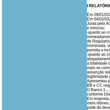
I RELATÓRI
Em 29/01/202
Em 04/02/202
Junta pelo A
e invocou:
-quanto ao cr
nomeadamente
de Regulariz
inominada, o
permita a inc
-quanto ao c
alegadamente
a totalidade
mais se conv
assunção sid
legitimidade 
Apresentou p
BB e CC nega
O Banco 1...,
conforme Doc.
Em resposta,
meio idóneo,
parte do dev