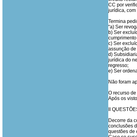
CC por verifi
jurídica, com
Termina pedi
“a) Ser revog
b) Ser excluí
cumprimento 
c) Ser excluí
assunção de 
d) Subsidiar
jurídica do n
regresso;
e) Ser orden
Não foram ap
O recurso de 
Após os visto
II QUESTÕE
Decorre da co
conclusões d
questões de 
Caso se susc