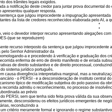
to dos trâmites legais exigidos.
da a notificação deste credor para juntar prova documental do 
apresentou qualquer resposta.
a sentença que julgou improcedente a impugnação apresentada pe
tantes da lista de credores reconhecidos elaborada pelo AI, a 
*
*
, veio o devedor interpor recurso apresentando alegações com
S-(que se reproduzem)
esente recurso interposto da sentença que julgou improcedente 
 pelo Senhor Administrador da
 homologando-a e procedendo à verificação e graduação dos cré
 recorrida enferma de erro de direito manifesto e de errada sub
tivas de direito substantivo e de direito processual, conduzin
 do sistema jurídico português.
 em causa divergência interpretativa marginal, mas a neutraliza
ncário - o PERSI - e a desconsideração de instituto central do 
anismo típico de modificação subjetiva do polo passivo da obr
a recorrida admitiu o reconhecimento, no processo de insolvência
ubordinada ao prévio
do PERSI, sem que tenha sido feita prova válida da sua observ
amente, desconsiderou os efeitos jurídicos emergentes de negó
tárias, reconduzindo a
 um critério meramente formal e ignorando o regime substantivo