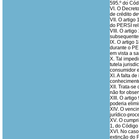
595.º do Códi
VI. O Decret
de crédito de
VII. O artigo
do PERSI rel
VIII. O artig
subsequentes
IX. O artigo 
durante o PER
em vista a sa
X. Tal impedi
tutela jurisd
consumidor e 
XI. A falta d
conhecimento 
XII. Trata-se
não for obser
XIII. O arti
poderia elimi
XIV. O vencim
jurídico-proc
XV. O cumprim
1, do Código 
XVI. No caso 
extinção do 