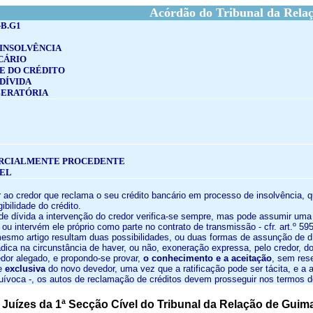
Acórdão do Tribunal da Rela
-B.G1
 INSOLVÊNCIA
CÁRIO
E DO CRÉDITO
DÍVIDA
BERATÓRIA
RCIALMENTE PROCEDENTE
VEL
ir ao credor que reclama o seu crédito bancário em processo de insolvência,
ibilidade do crédito.
e dívida a intervenção do credor verifica-se sempre, mas pode assumir uma de
ou intervém ele próprio como parte no contrato de transmissão - cfr. art.º 595º,
 mesmo artigo resultam duas possibilidades, ou duas formas de assunção de dí
adica na circunstância de haver, ou não, exoneração expressa, pelo credor, do
dor alegado, e propondo-se provar,
o conhecimento e a aceitação
, sem rese
de
exclusiva
do novo devedor, uma vez que a ratificação pode ser tácita, e a a
uívoca -, os autos de reclamação de créditos devem prosseguir nos termos do
Juízes da 1ª Secção Cível do Tribunal da Relação de Guim