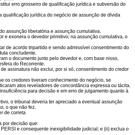
titui erro grosseiro de qualificação jurídica e subversão do
a qualificação jurídica do negócio de assunção de dívida
ndo assunção liberatória e assunção cumulativa.
or e exonera o devedor primitivo; na assunção cumulativa, o
r de acordo tripartido e sendo admissível consentimento do
duta concludente.
aram o documento junto pelo devedor e, com base nisso,
 esfera do Recorrente.
de assinatura não exclui, por si só, consentimento do credor
se os credores tiveram conhecimento do negócio, se
ticaram atos reveladores de concordância expressa ou tácita.
insuficiência para decisão e em erro de julgamento quanto à
o, o tribunal deveria ter apreciado a eventual assunção
o, o que não fez.
er de correta
a por decisão que:
 PERSI e consequente inexigibilidade judicial; e (ii) exclua o