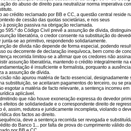
ação do abuso de direito para neutralizar norma imperativa cons
tituto.
o ao crédito reclamado por BB e CC, a questão central reside n
ontexto de cessão das quotas societárias, e nos seus
to à posição passiva na obrigação reclamada.
igo 595.º do Código Civil prevê a assunção de dívida, distingui
sunção liberatória, o credor consente na substituição do deved
 junta-se ao primitivo, respondendo solidariamente.
nção de dívida não depende de forma especial, podendo resulta
sso ou decorrente de declaração inequívoca, bem como de con
tença recorrida limitou-se a afirmar que os credores não assin
istir assunção liberatória, mantendo o crédito integralmente na
undamentação é insuficiente e formalista, porquanto a ausência 
za a assunção de dívida.
ecisão não apurou matéria de facto essencial, designadamente 
a substituição, se aceitaram pagamentos do terceiro, ou se pra
 esgotar a matéria de facto relevante, a sentença incorreu em 
urídica aplicável.
mitindo que não houve exoneração expressa do devedor primitiv
s efeitos de solidariedade e o correspondente direito de regress
o é, assim, redutora e juridicamente incompleta, violando o dev
ídica dos factos ao direito.
sequência, deve a sentença recorrida ser revogada e substituíd
crédito do Banco 1... por falta de prova do cumprimento válido do
amado por BB e CC