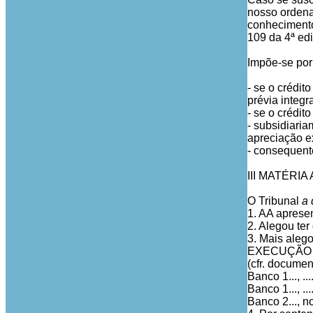
nosso ordenam
conhecimento
109 da 4ª edi
Impõe-se por
- se o crédito
prévia integ
- se o crédi
- subsidiaria
apreciação ex
- consequent
III MATÉRI
O Tribunal
a 
1. AA aprese
2. Alegou ter
3. Mais alego
EXECUÇÃO ORD
(cfr. documen
Banco 1..., 
Banco 1..., 
Banco 2..., n