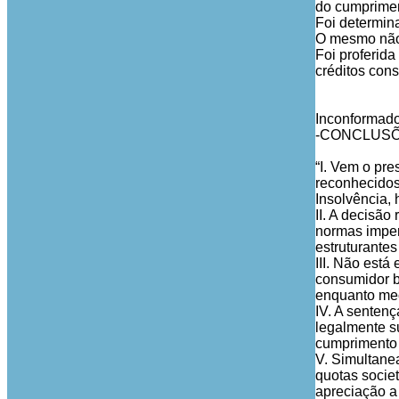
do cumprimen
Foi determina
O mesmo não 
Foi proferid
créditos cons
Inconformado
-CONCLUSÕE
“I. Vem o pr
reconhecidos
Insolvência,
II. A decisão
normas impera
estruturantes
III. Não está
consumidor ba
enquanto mec
IV. A sentenç
legalmente s
cumprimento 
V. Simultane
quotas socie
apreciação a