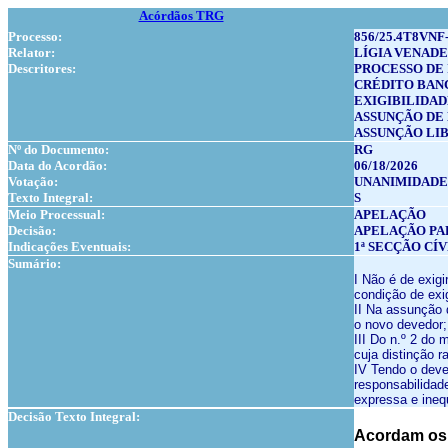
Acórdãos TRG
Processo:
856/25.4T8VNF
Relator:
LÍGIA VENADE
Descritores:
PROCESSO DE
CRÉDITO BAN
EXIGIBILIDAD
ASSUNÇÃO DE 
ASSUNÇÃO LI
Nº do Documento:
RG
Data do Acordão:
06/18/2026
Votação:
UNANIMIDADE
Texto Integral:
S
Meio Processual:
APELAÇÃO
Decisão:
APELAÇÃO PA
Indicações Eventuais:
1ª SECÇÃO CÍ
Sumário:
I Não é de exig
condição de exig
II Na assunção d
o novo devedor; 
III Do n.º 2 do
cuja distinção r
IV Tendo o deve
responsabilida
expressa e ineq
Decisão Texto Integral:
Acordam os 