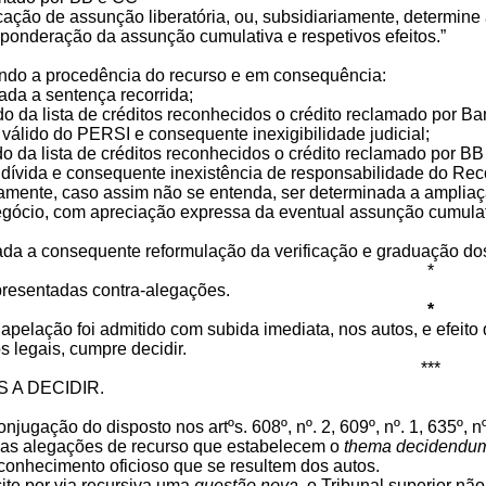
cação de assunção liberatória, ou, subsidiariamente, determine
 ponderação da assunção cumulativa e respetivos efeitos.”
ndo a procedência do recurso e em consequência:
ada a sentença recorrida;
do da lista de créditos reconhecidos o crédito reclamado por Banco
válido do PERSI e consequente inexigibilidade judicial;
do da lista de créditos reconhecidos o crédito reclamado por BB 
dívida e consequente inexistência de responsabilidade do Rec
iamente, caso assim não se entenda, ser determinada a ampliaçã
egócio, com apreciação expressa da eventual assunção cumulativ
ada a consequente reformulação da verificação e graduação dos
*
resentadas contra-alegações.
*
apelação foi admitido com subida imediata, nos autos, e efeito 
s legais, cumpre decidir.
***
S A DECIDIR.
njugação do disposto nos artºs. 608º, nº. 2, 609º, nº. 1, 635º, 
as alegações de recurso que estabelecem o
thema decidendu
conhecimento oficioso que se resultem dos autos.
ite por via recursiva uma
questão nova
, o Tribunal superior nã