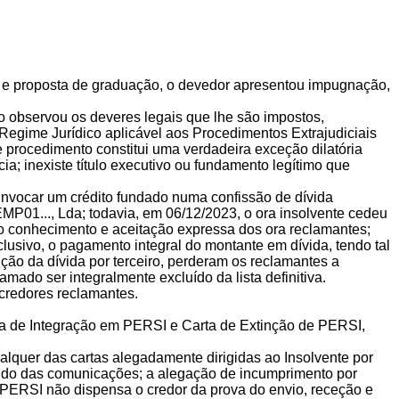
dos e proposta de graduação, o devedor apresentou impugnação,
não observou os deveres legais que lhe são impostos,
Regime Jurídico aplicável aos Procedimentos Extrajudiciais
procedimento constitui uma verdadeira exceção dilatória
a; inexiste título executivo ou fundamento legítimo que
invocar um crédito fundado numa confissão de dívida
P01..., Lda; todavia, em 06/12/2023, o ora insolvente cedeu
no conhecimento e aceitação expressa dos ora reclamantes;
lusivo, o pagamento integral do montante em dívida, tendo tal
ção da dívida por terceiro, perderam os reclamantes a
mado ser integralmente excluído da lista definitiva.
credores reclamantes.
arta de Integração em PERSI e Carta de Extinção de PERSI,
alquer das cartas alegadamente dirigidas ao Insolvente por
údo das comunicações; a alegação de incumprimento por
 PERSI não dispensa o credor da prova do envio, receção e