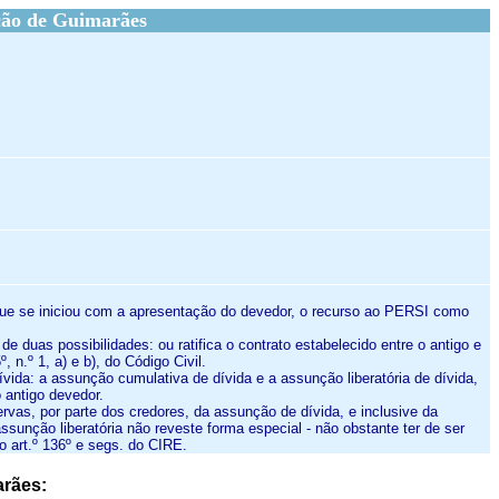
ção de Guimarães
 que se iniciou com a apresentação do devedor, o recurso ao PERSI como
 duas possibilidades: ou ratifica o contrato estabelecido entre o antigo e
 n.º 1, a) e b), do Código Civil.
vida: a assunção cumulativa de dívida e a assunção liberatória de dívida,
 antigo devedor.
rvas, por parte dos credores, da assunção de dívida, e inclusive da
ssunção liberatória não reveste forma especial - não obstante ter de ser
 art.º 136º e segs. do CIRE.
arães: