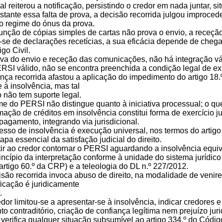
nal reiterou a notificação, persistindo o credor em nada juntar
bstante essa falta de prova, a decisão recorrida julgou improc
 o regime do ónus da prova.
junção de cópias simples de cartas não prova o envio, a receçã
-se de declarações recetícias, a sua eficácia depende de chega
go Civil.
va do envio e receção das comunicações, não há integração v
SI válido, não se encontra preenchida a condição legal de exig
tença recorrida afastou a aplicação do impedimento do artigo 1
 à insolvência, mas tal
 não tem suporte legal.
e do PERSI não distingue quanto à iniciativa processual; o que r
ação de créditos em insolvência constitui forma de exercício jud
agamento, integrando via jurisdicional.
esso de insolvência é execução universal, nos termos do artigo
apa essencial da satisfação judicial do direito.
tir ao credor contornar o PERSI aguardando a insolvência equiv
incípio da interpretação conforme à unidade do sistema jurídico 
rtigo 60.º da CRP) e a teleologia do DL n.º 227/2012.
isão recorrida invoca abuso de direito, na modalidade de venir
ficação é juridicamente
.
or limitou-se a apresentar-se à insolvência, indicar credores 
 contraditório, criação de confiança legítima nem prejuízo jur
erifica qualquer situação subsumível ao artigo 334.º do Código