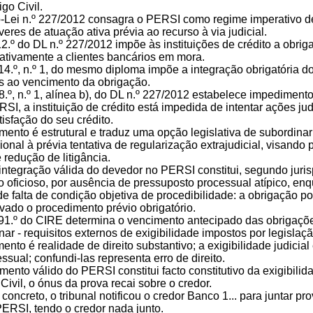
go Civil.
o-Lei n.º 227/2012 consagra o PERSI como regime imperativo de
veres de atuação ativa prévia ao recurso à via judicial.
 12.º do DL n.º 227/2012 impõe às instituições de crédito a ob
ativamente a clientes bancários em mora.
o 14.º, n.º 1, do mesmo diploma impõe a integração obrigatória d
 ao vencimento da obrigação.
18.º, n.º 1, alínea b), do DL n.º 227/2012 estabelece impediment
SI, a instituição de crédito está impedida de intentar ações jud
tisfação do seu crédito.
mento é estrutural e traduz uma opção legislativa de subordinar
icional à prévia tentativa de regularização extrajudicial, visando
redução de litigância.
e integração válida do devedor no PERSI constitui, segundo juri
oficioso, por ausência de pressuposto processual atípico, enq
 de falta de condição objetiva de procedibilidade: a obrigação 
vado o procedimento prévio obrigatório.
go 91.º do CIRE determina o vencimento antecipado das obrigaç
nar - requisitos externos de exigibilidade impostos por legislaç
ento é realidade de direito substantivo; a exigibilidade judicial
essual; confundi-las representa erro de direito.
ento válido do PERSI constitui facto constitutivo da exigibilidad
Civil, o ónus da prova recai sobre o credor.
concreto, o tribunal notificou o credor Banco 1... para juntar
PERSI, tendo o credor nada junto.