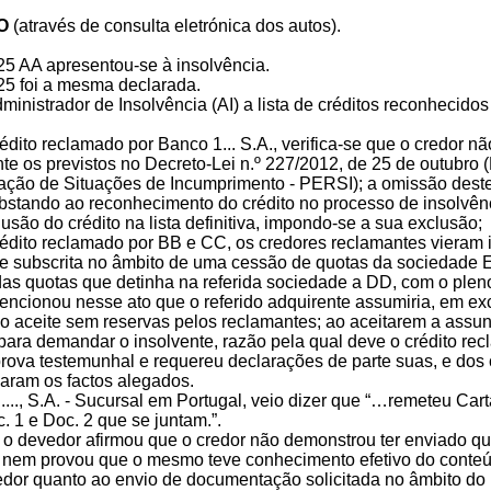
O
(através de consulta eletrónica dos autos).
5 AA apresentou-se à insolvência.
5 foi a mesma declarada.
dministrador de Insolvência (AI) a lista de créditos reconheci
édito reclamado por Banco 1... S.A., verifica-se que o credor 
 os previstos no Decreto-Lei n.º 227/2012, de 25 de outubro (
ação de Situações de Incumprimento - PERSI); a omissão deste 
bstando ao reconhecimento do crédito no processo de insolvênci
lusão do crédito na lista definitiva, impondo-se a sua exclusão;
rédito reclamado por BB e CC, os credores reclamantes vieram 
 subscrita no âmbito de uma cessão de quotas da sociedade EM
 das quotas que detinha na referida sociedade a DD, com o ple
encionou nesse ato que o referido adquirente assumiria, em exc
o aceite sem reservas pelos reclamantes; ao aceitarem a assun
para demandar o insolvente, razão pela qual deve o crédito recla
rova testemunhal e requereu declarações de parte suas, e dos 
ram os factos alegados.
 ...., S.A. - Sucursal em Portugal, veio dizer que “…remeteu C
 1 e Doc. 2 que se juntam.”.
 o devedor afirmou que o credor não demonstrou ter enviado qu
 nem provou que o mesmo teve conhecimento efetivo do conte
edor quanto ao envio de documentação solicitada no âmbito do