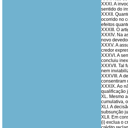
XXXI. A invoc
sentido do ins
XXXII. Quant
ocorrido no c
efeitos quan
XXXIII. O art
XXXIV. Na as
novo devedor
XXXV. A assu
credor expre
XXXVI. A sen
concluiu inex
XXXVII. Tal f
nem inviabili
XXXVIII. A d
consentiram n
XXXIX. Ao não
qualificação j
XL. Mesmo ad
cumulativa, o
XLI. A decisã
subsunção jur
XLII. Em con
(i) exclua o 
crédito recl