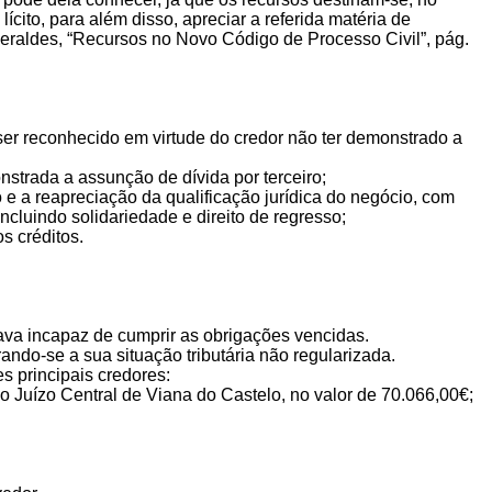
ícito, para além disso, apreciar a referida matéria de
 Geraldes, “Recursos no Novo Código de Processo Civil”, pág.
r reconhecido em virtude do credor não ter demonstrado a
strada a assunção de dívida por terceiro;
 e a reapreciação da qualificação jurídica do negócio, com
ncluindo solidariedade e direito de regresso;
s créditos.
ava incapaz de cumprir as obrigações vencidas.
trando-se a sua situação tributária não regularizada.
es principais credores:
ízo Central de Viana do Castelo, no valor de 70.066,00€;