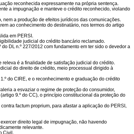
, situação reconhecida expressamente na própria sentença.
edente a impugnação e manteve o crédito reconhecido, violando
o, nem a produção de efeitos jurídicos das comunicações.
rem ao conhecimento do destinatário, nos termos do artigo
álida em PERSI.
ibilidade judicial do crédito bancário reclamado.
8.º do DL n.º 227/2012 com fundamento em ter sido o devedor a
eleva é a finalidade de satisfação judicial do crédito.
icial do direito de crédito, meio processual dirigido à
 1.º do CIRE, e o reconhecimento e graduação do crédito
aleria a esvaziar o regime de proteção do consumidor,
(artigo 9.º do CC), o princípio constitucional da proteção do
e contra factum proprium, para afastar a aplicação do PERSI,
e exercer direito legal de impugnação, não havendo
idicamente relevante.
 Civil.