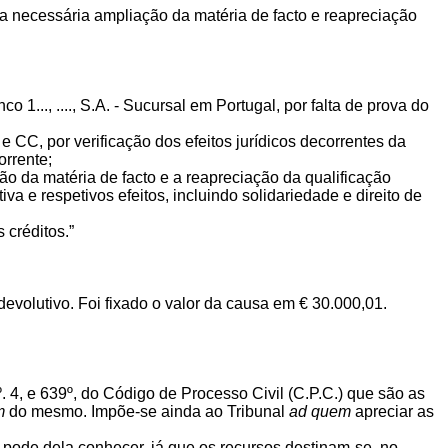
 a necessária ampliação da matéria de facto e reapreciação
 1..., ...., S.A. - Sucursal em Portugal, por falta de prova do
e CC, por verificação dos efeitos jurídicos decorrentes da
orrente;
o da matéria de facto e a reapreciação da qualificação
a e respetivos efeitos, incluindo solidariedade e direito de
 créditos.”
devolutivo. Foi fixado o valor da causa em € 30.000,01.
nº. 4, e 639º, do Código de Processo Civil (C.P.C.) que são as
m
do mesmo. Impõe-se ainda ao Tribunal
ad quem
apreciar as
o pode dela conhecer, já que os recursos destinam-se, no