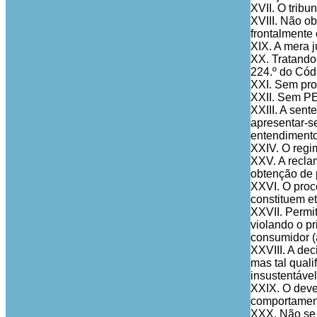
XVII. O tribu
XVIII. Não o
frontalmente
XIX. A mera 
XX. Tratando
224.º do Códi
XXI. Sem pro
XXII. Sem PER
XXIII. A sen
apresentar-se
entendimento
XXIV. O regim
XXV. A reclam
obtenção de p
XXVI. O proc
constituem et
XXVII. Permi
violando o pr
consumidor (a
XXVIII. A dec
mas tal quali
insustentável
XXIX. O deved
comportamento
XXX. Não se v