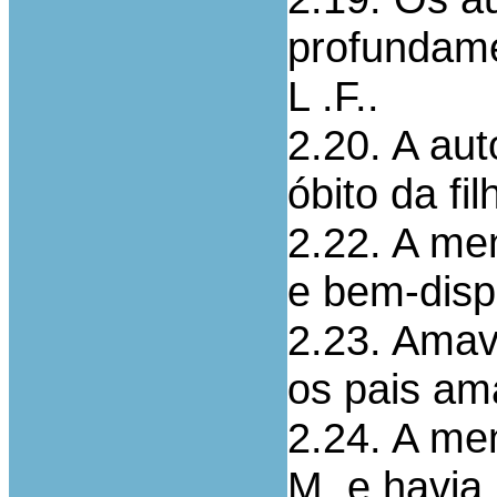
profundame
L .F..
2.20. A aut
óbito da fi
2.22. A me
e bem-disp
2.23. Amav
os pais am
2.24. A men
M. e havia 