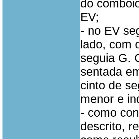
do comboio
EV;
- no EV se
lado, com 
seguia G. C
sentada em
cinto de s
menor e ind
- como con
descrito, r