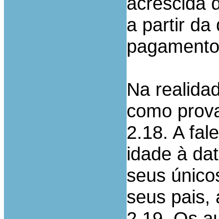
acrescida d
a partir da
pagamento
Na realida
como prov
2.18. A fal
idade à da
seus únicos
seus pais, 
2.19. Os au