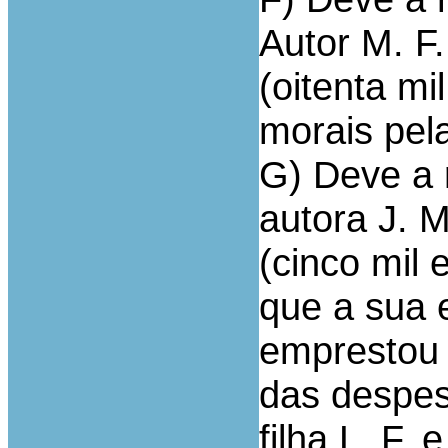
Autor M. F.
(oitenta mi
morais pel
G) Deve a 
autora J. M
(cinco mil 
que a sua e
emprestou 
das despes
filha L .F.