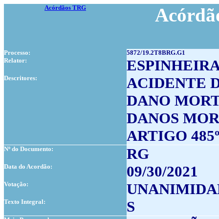
Acórdãos TRG
Acórdão
Processo:
5872/19.2T8BRG.G1
Relator:
ESPINHEIR
Descritores:
ACIDENTE 
DANO MOR
DANOS MOR
ARTIGO 485
Nº do Documento:
RG
Data do Acordão:
09/30/2021
Votação:
UNANIMIDA
Texto Integral:
S