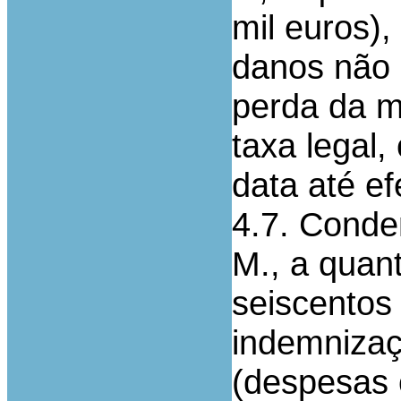
mil euros),
danos não 
perda da m
taxa legal,
data até e
4.7. Conde
M., a quant
seiscentos 
indemnizaç
(despesas 