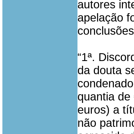
autores in
apelação f
conclusões
“1ª. Discor
da douta se
condenado
quantia de
euros) a t
não patrimo