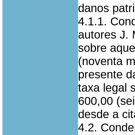
danos patr
4.1.1. Con
autores J. 
sobre aque
(noventa mi
presente d
taxa legal 
600,00 (se
desde a ci
4.2. Conde