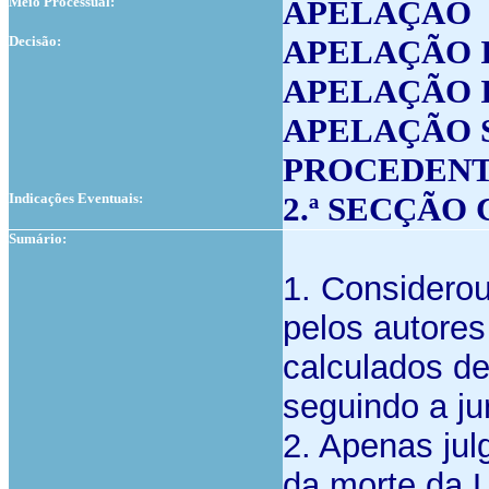
Meio Processual:
APELAÇÃO
Decisão:
APELAÇÃO 
APELAÇÃO 
APELAÇÃO 
PROCEDENT
Indicações Eventuais:
2.ª SECÇÃO
Sumário:
1. Considerou
pelos autores
calculados d
seguindo a ju
2. Apenas ju
da morte da L