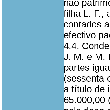
não patrimo
filha L. F.,
contados a 
efectivo p
4.4. Conde
J. M. e M. 
partes igua
(sessenta e
a título d
65.000,00 