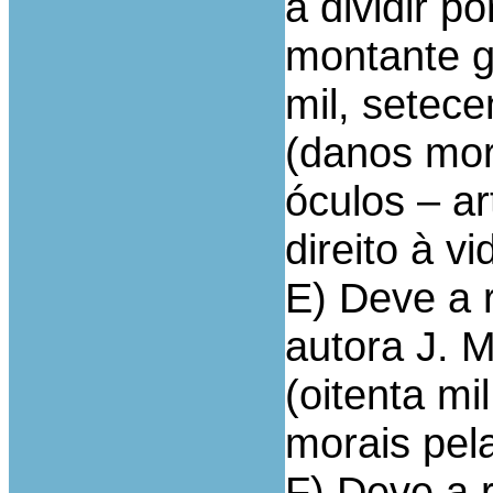
a dividir p
montante g
mil, setece
(danos mor
óculos – ar
direito à v
E) Deve a 
autora J. M
(oitenta mi
morais pel
F) Deve a 