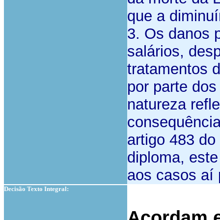
que a diminu
3. Os danos 
salários, des
tratamentos d
por parte dos 
natureza refl
consequência
artigo 483 do
diploma, este
aos casos aí 
Decisão Texto Integral:
Acordam e