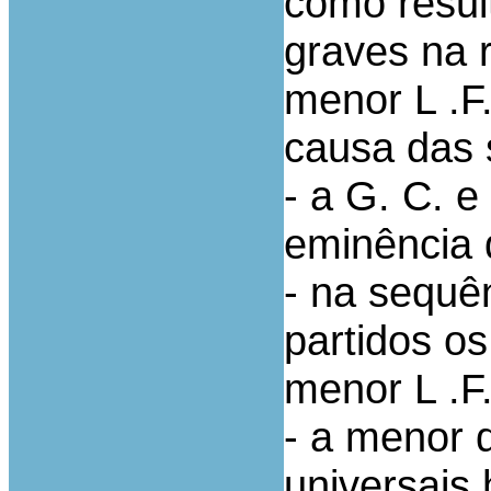
como resul
graves na r
menor L .F
causa das 
- a G. C. e
eminência 
- na sequê
partidos o
menor L .F
- a menor 
universais 