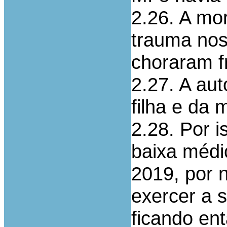
2.26. A mo
trauma nos 
choraram f
2.27. A aut
filha e da 
2.28. Por i
baixa médi
2019, por 
exercer a s
ficando ent