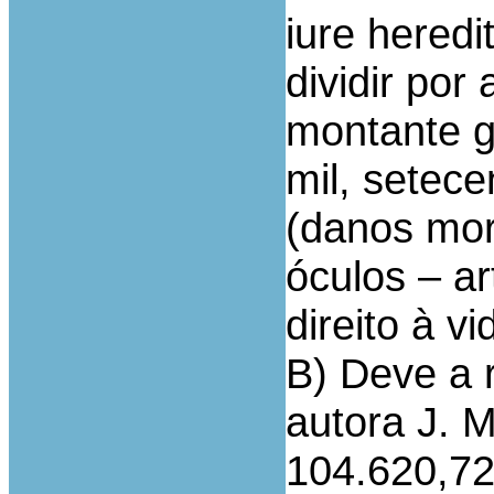
iure heredit
dividir por
montante g
mil, setece
(danos mora
óculos – ar
direito à v
B) Deve a 
autora J. M
104.620,72 