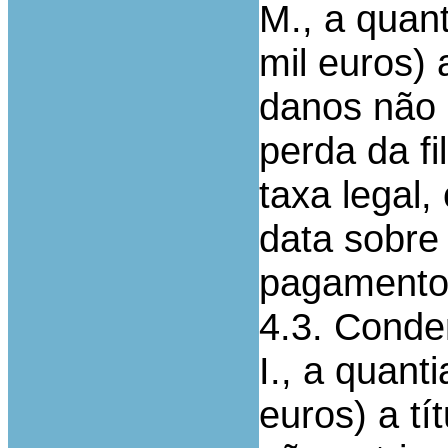
M., a quan
mil euros) 
danos não p
perda da fi
taxa legal,
data sobre 
pagamento
4.3. Conde
I., a quant
euros) a t