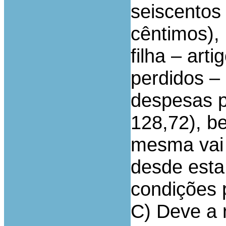
seiscentos 
cêntimos),
filha – art
perdidos – 
despesas p
128,72), b
mesma vai 
desde esta
condições 
C) Deve a 