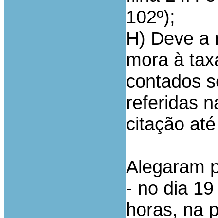
102º);
H) Deve a 
mora à tax
contados s
referidas n
citação até
Alegaram p
- no dia 19
horas, na 