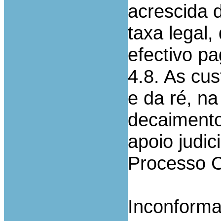
acrescida 
taxa legal,
efectivo p
4.8. As cu
e da ré, n
decaimento
apoio judic
Processo Ci
Inconforma