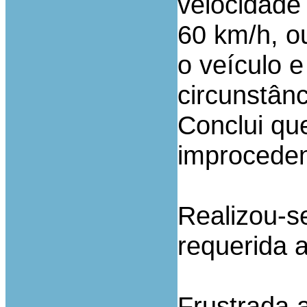
velocidade
60 km/h, o
o veículo 
circunstânc
Conclui qu
improceden
Realizou-se
requerida 
Frustrada a