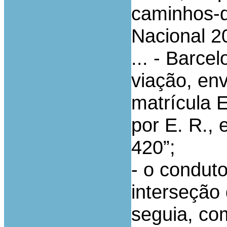
caminhos-d
Nacional 2
... - Barce
viação, env
matrícula 
por E. R., 
420”;
- o conduto
interseção
seguia, com