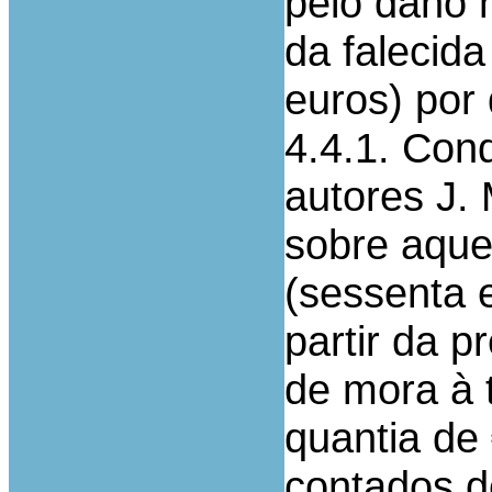
pelo dano n
da falecida
euros) por 
4.4.1. Con
autores J. 
sobre aque
(sessenta 
partir da 
de mora à t
quantia de 
contados d