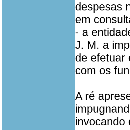
despesas n
em consult
- a entida
J. M. a imp
de efetuar
com os fun
A ré apres
impugnando
invocando 