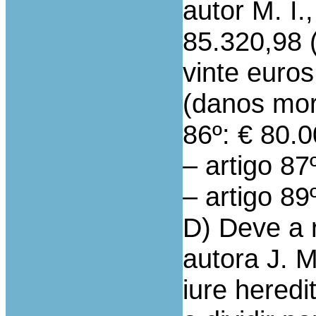
autor M. I.
85.320,98 (
vinte euros
(danos mora
86º: € 80.
– artigo 87
– artigo 89
D) Deve a 
autora J. M
iure heredi