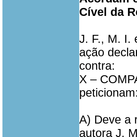
Cível da R
J. F., M. I
ação decla
contra:
X – COMPA
peticionam
A) Deve a 
autora J. M