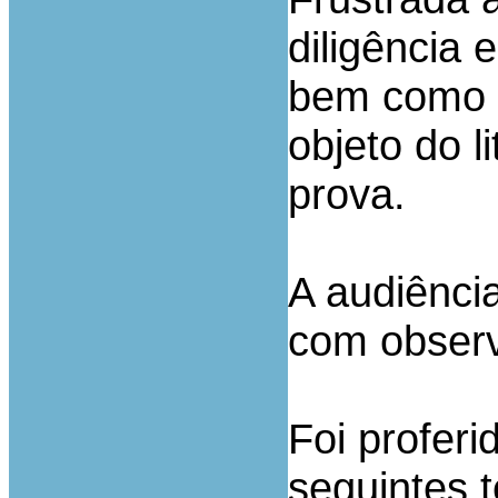
diligência 
bem como d
objeto do l
prova.
A audiênci
com observ
Foi profer
seguintes 