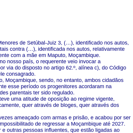
enores de Setúbal-Juiz 3, (…), identificado nos autos,
ais contra (…), identificada nos autos, relativamente
idente com a mãe em Maputo, Moçambique.
no nosso país, o requerente veio invocar a
r via do disposto no artigo 62.º, alínea c), do Código
ele consagrado.
uto, Moçambique, sendo, no entanto, ambos cidadãos
te esse período os progenitores acordaram na
des parentais ter sido regulado.
ve uma atitude de oposição ao regime vigente,
icamente, quer através de bloges, quer através dos
s vezes ameaçado com armas e prisão, e acabou por ser
mpossibilitado de regressar a Moçambique até 2027.
 outras pessoas influentes, que estão ligadas ao