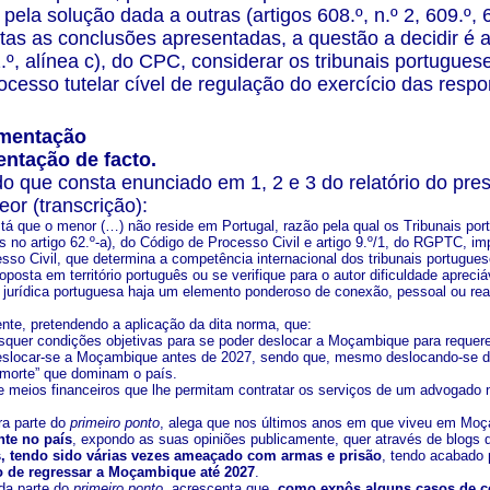
pela solução dada a outras (artigos 608.º, n.º 2, 609.º, 6
tas as conclusões apresentadas, a questão a decidir é a
2.º, alínea c), do CPC, considerar os tribunais portugu
ocesso tutelar cível de regulação do exercício das respo
amentação
ntação de facto.
o que consta enunciado em 1, 2 e 3 do relatório do pre
eor (transcrição):
tá que o menor (…) não reside em Portugal, razão pela qual os Tribunais p
 no artigo 62.º-a), do Código de Processo Civil e artigo 9.º/1, do RGPTC, impo
sso Civil, que determina a competência internacional dos tribunais portugues
posta em território português ou se verifique para o autor dificuldade apreci
em jurídica portuguesa haja um elemento ponderoso de conexão, pessoal ou rea
ente, pretendendo a aplicação da dita norma, que:
squer condições objetivas para se poder deslocar a Moçambique para requere
slocar-se a Moçambique antes de 2027, sendo que, mesmo deslocando-se dep
morte” que dominam o país.
e meios financeiros que lhe permitam contratar os serviços de um advogado 
ra parte do
primeiro ponto
, alega que nos últimos anos em que viveu em Mo
nte no país
, expondo as suas opiniões publicamente, quer através de blogs 
is, tendo sido várias vezes ameaçado com armas e prisão
, tendo acabado 
o de regressar a Moçambique até 2027
.
da parte do
primeiro ponto
, acrescenta que,
como expôs alguns casos de c