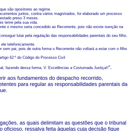
que são opositores ao regime.
ocumentos juntos, contra vários magistrados, foi elaborado um processo
 estado preso 3 meses.
ois teme pela sua vida.
lmente o mesmo seria concedido ao Recorrente, pois não existe isenção na
nseguir lutar pela regulação das responsabilidades parentais do seu filho,
 ele telefonicamente.
 sem pai, pois de outra forma o Recorrente não voltará a estar com o filho
artigo 62
.
º do Código do Processo Civil
”.
egal, fazendo dessa forma, V. Excelências a Costumada Justiça!!
erir aos fundamentos do despacho recorrido,
entes para regular as responsabilidades parentais da
ue.
gações, as quais delimitam as questões que o tribunal
oficioso, ressalva feita àquelas cuja decisão fique