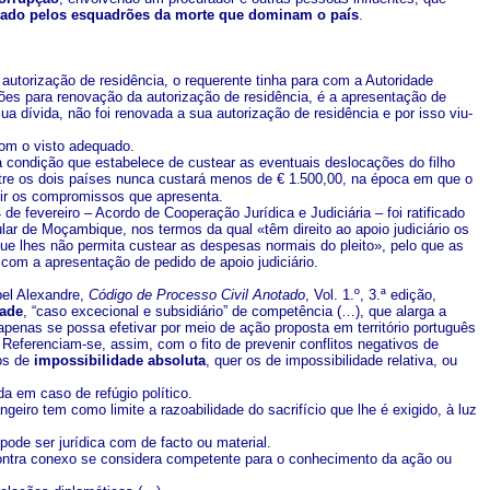
inado pelos esquadrões da morte que dominam o país
.
utorização de residência, o requerente tinha para com a Autoridade
es para renovação da autorização de residência, é a apresentação de
a dívida, não foi renovada a sua autorização de residência e por isso viu-
om o visto adequado.
 a condição que estabelece de custear as eventuais deslocações do filho
tre os dois países nunca custará menos de € 1
.
500,00, na época em que o
tir os compromissos que apresenta.
e fevereiro – Acordo de Cooperação Jurídica e Judiciária – foi ratificado
lar de Moçambique, nos termos da qual «têm direito ao apoio judiciário os
e lhes não permita custear as despesas normais do pleito», pelo que as
com a apresentação de pedido de apoio judiciário.
bel Alexandre,
Código de Processo Civil Anotado
, Vol. 1.º, 3.ª edição,
dade
, “caso excecional e subsidiário” de competência (…), que alarga a
apenas se possa efetivar por meio de ação proposta em território português
 Referenciam-se, assim, com o fito de prevenir conflitos negativos de
sos de
impossibilidade absoluta
, quer os de impossibilidade relativa, ou
da em caso de refúgio político.
geiro tem como limite a razoabilidade do sacrifício que lhe é exigido, à luz
pode ser jurídica com de facto ou material.
contra conexo se considera competente para o conhecimento da ação ou