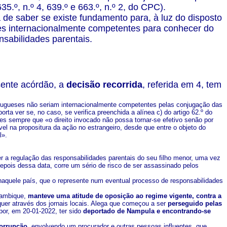
35.º, n.º 4, 639.º e 663.º, n.º 2, do CPC).
 de saber se existe fundamento para, à luz do disposto
eses internacionalmente competentes para conhecer do
nsabilidades parentais.
sente acórdão, a
decisão recorrida
, referida em 4, tem
ortugueses não seriam internacionalmente competentes pelas conjugação das
rta ver se, no caso, se verifica preenchida a alínea c) do artigo 62.º do
es sempre que «o direito invocado não possa tornar-se efetivo senão por
ável na propositura da ação no estrangeiro, desde que entre o objeto do
l».
r a regulação das responsabilidades parentais do seu filho menor, uma vez
ois dessa data, corre um sério de risco de ser assassinado pelos
naquele país, que o represente num eventual processo de responsabilidades
çambique,
manteve uma atitude de oposição ao regime vigente, contra a
quer através dos jornais locais. Alega que começou a ser
perseguido pelas
por, em 20-01-2022, ter sido
deportado de Nampula e encontrando-se
orrupção
, envolvendo um procurador e outras pessoas influentes, que