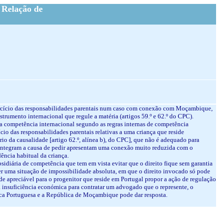
 Relação de
xercício das responsabilidades parentais num caso com conexão com Moçambique,
strumento internacional que regule a matéria (artigos 59.º e 62.º do CPC).
na a competência internacional segundo as regras internas de competência
cio das responsabilidades parentais relativas a uma criança que reside
 da causalidade [artigo 62.º, alínea b), do CPC], que não é adequado para
ue integram a causa de pedir apresentam uma conexão muito reduzida com o
ência habitual da criança.
ubsidiária de competência que tem em vista evitar que o direito fique sem garantia
ver uma situação de impossibilidade absoluta, em que o direito invocado só pode
ade apreciável para o progenitor que reside em Portugal propor a ação de regulação
 insuficiência económica para contratar um advogado que o represente, o
lica Portuguesa e a República de Moçambique pode dar resposta.