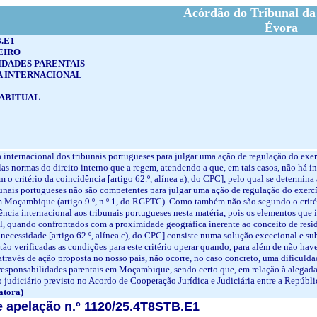
Acórdão do Tribunal da
Évora
B.E1
EIRO
IDADES PARENTAIS
 INTERNACIONAL
HABITUAL
a internacional dos tribunais portugueses para julgar uma ação de regulação do e
as normas do direito interno que a regem, atendendo a que, em tais casos, não há in
m o critério da coincidência [artigo 62.º, alínea a), do CPC], pelo qual se determi
ribunais portugueses não são competentes para julgar uma ação de regulação do exercí
 Moçambique (artigo 9.º, n.º 1
,
do RGPTC). Como também não são segundo o critério
tência internacional aos tribunais portugueses nesta matéria, pois os elementos q
al, quando confrontados com a proximidade geográfica inerente ao conceito de resid
da necessidade [artigo 62.º, alínea c), do CPC] consiste numa solução excecional e s
stão verificadas as condições para este critério operar quando, para além de não ha
 através de ação proposta no nosso país, não ocorre, no caso concreto, uma dificuld
 responsabilidades parentais em Moçambique, sendo certo que, em relação à alegada
o judiciário previsto no Acordo de Cooperação Jurídica e Judiciária entre a Repúb
atora)
 apelação n.º 1120/25.4T8STB.E1