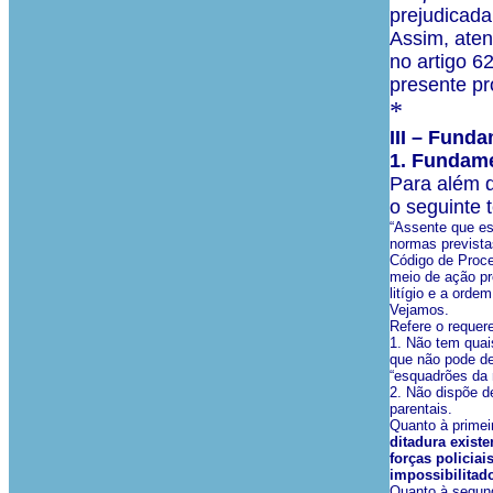
prejudicada 
Assim, aten
no artigo 6
presente pr
*
III – Fund
1. Fundame
Para além d
o seguinte t
“Assente que es
normas previstas
Código de Proce
meio de ação pro
litígio e a ord
Vejamos.
Refere o requer
1. Não tem quai
que não pode de
“esquadrões da 
2. Não dispõe d
parentais.
Quanto à primei
ditadura existe
forças policia
impossibilitad
Quanto à segun