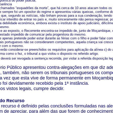
olítica do poder judicial;
sparência
chamados “esquadrões da morte”, que há cerca de 10 anos atacam todos os 
e sempre foi um opositor do regime e apresentou várias queixas, conforme d
que, segundo as notícias, não tinham provas para a sua condenação, tendo
icar interdito de entrar no país e, muito sinceramente não pensa regressar, p
 debilidade económica, embora exista o instituto de apoio judiciário, difici
mesmo.
ace ao exposto, o Recorrente encontra-se impedido de, junto de Moçambique, co
estado impedido de comunicar pela progenitora do mesmo.
 apenas pretende poder estar durante as férias com o filho e poder falar com
nais portugueses não se considerarem competentes, aquela criança vai crescer
ar com o mesmo.
erão considerar-se preenchidos os requisitos para aplicação da alínea c) do 
rma como o fez, o tribunal a quo violou o disposto no referido artigo.
 deverá ser revogada a sentença recorrida, por violar a referida disposição l
rio Público apresentou contra-alegações em que diz ad
 também, não serem os tribunais portugueses os compet
ma vez que esta vive de forma permanente em Moçambiq
 foi devidamente recebido pela 1ª instância.
os vistos legais, cumpre decidir.
o do Recurso
 recurso é definido pelas conclusões formuladas nas ale
m de apreciar, para além das que forem de conhecimento 