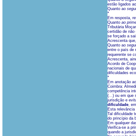
estão ligados a
Quanto ao
segu
*
Em resposta, ref
Quanto
ao prime
Tributária Moça
certidão de não 
se forçado a sai
Acrescenta que,
Quanto ao
segu
entre o país de
requerente se c
Acrescenta, ain
Acordo de Coope
nacionais de qu
dificuldades ec
*
Em anotação ao 
Coimbra: Almedi
competência int
(…) ou em que se
jurisdição e evi
dificuldade
, em
Esta relevância 
Tal dificuldade 
do princípio da 
Em qualquer das 
Verifica-se a p
quando a jurisdi