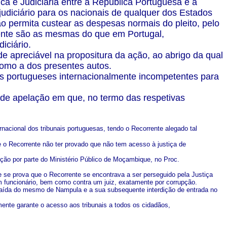
a e Judiciária entre a República Portuguesa e a
judiciário para os nacionais de qualquer dos Estados
 permita custear as despesas normais do pleito, pelo
tente são as mesmas do que em Portugal,
iciário.
ade apreciável na propositura da ação, ao abrigo da qual
 como a dos presentes autos.
ais portugueses internacionalmente incompetentes para
 de apelação em que, no termo das respetivas
nacional dos tribunais portuguesas, tendo o Recorrente alegado tal
 o Recorrente não ter provado que não tem acesso à justiça de
ão por parte do Ministério Público de Moçambique, no Proc.
e se prova que o Recorrente se encontrava a ser perseguido pela Justiça
m funcionário, bem como contra um juiz, exatamente por corrupção.
 saída do mesmo de Nampula e a sua subsequente interdição de entrada no
nte garante o acesso aos tribunais a todos os cidadãos,