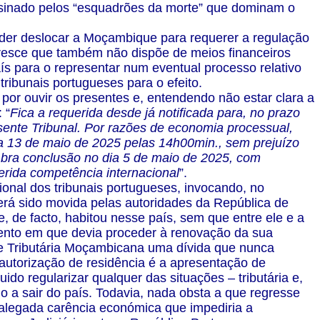
ssinado pelos “esquadrões da morte” que dominam o
oder deslocar a Moçambique para requerer a regulação
acresce que também não dispõe de meios financeiros
s para o representar num eventual processo relativo
ribunais portugueses para o efeito.
por ouvir os presentes e, entendendo não estar clara a
 “
Fica a requerida desde já notificada para, no prazo
sente Tribunal. Por razões de economia processual,
ia 13 de maio de 2025 pelas 14h00min., sem prejuízo
 Abra conclusão no dia 5 de maio de 2025, com
ferida competência internacional
”.
ional dos tribunais portugueses, invocando, no
terá sido movida pelas autoridades da República de
, de facto, habitou nesse país, sem que entre ele e a
mento em que devia proceder à renovação da sua
ade Tributária Moçambicana uma dívida que nunca
utorização de residência é a apresentação de
do regularizar qualquer das situações – tributária e,
o a sair do país. Todavia, nada obsta a que regresse
 alegada carência económica que impediria a