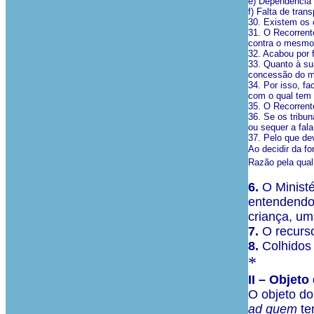
e) Dependência p
f) Falta de tran
30. Existem os 
31. O Recorrent
contra o mesmo 
32. Acabou por f
33. Quanto à sua
concessão do 
34. Por isso, f
com o qual tem 
35. O Recorrente
36. Se os tribu
ou sequer a fal
37. Pelo que dev
Ao decidir da fo
Razão pela qual
6.
O Ministé
entendendo,
criança, u
7.
O recurso
8.
Colhidos 
*
II – Objet
O objeto do
ad quem
te