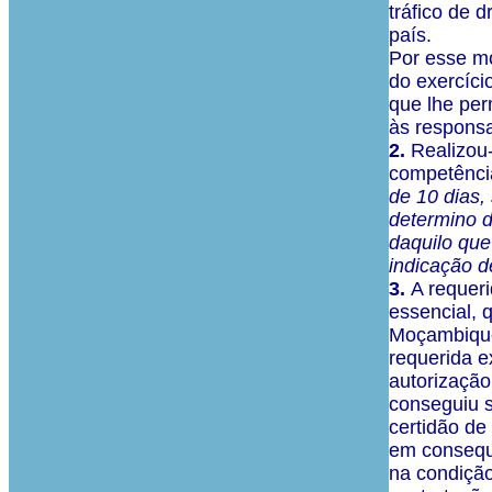
tráfico de 
país.
Por esse mo
do exercíci
que lhe per
às responsa
2.
Realizou-
competência
de 10 dias,
determino d
daquilo que
indicação d
3.
A requeri
essencial, 
Moçambique,
requerida e
autorização
conseguiu s
certidão de
em consequê
na condição