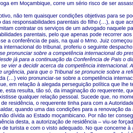
droga em Moçambique, corre um sério risco de ser assa
tivo, não tem quaisquer condições objetivas para se p
o das responsabilidades parentais do filho (…), a que 
mitam contratar os serviços de um advogado naquele paí
bilidades parentais, pelo que apenas pode recorrer aos t
se a conferência de pais, na qual o Mmo. Juiz começou 
 internacional do tribunal, proferiu o seguinte despacho:
 se pronunciar sobre a competência internacional do pre
esde já para a continuação da Conferência de Pais o d
 se vier a decidir acerca da competência internacional.
e urgência, para que o Tribunal se pronuncie sobre a re
da (…) veio pronunciar-se sobre a competência internac
que, em relação à alegada perseguição política que lhe 
 esta resulta, tão só, da imaginação do requerente, que
xistisse qualquer relação pessoal. Sucede que, no mo
 de residência, o requerente tinha para com a Autorid
aldar, quando uma das condições para a renovação da a
 não dívida ao Estado moçambicano. Por não ter consegui
ncia desta, a autorização de residência – viu-se forçad
 de turista e com o visto adequado. No que concerne à