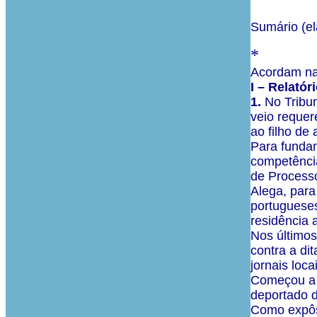
Sumário (el
*
Acordam na 
I – Relatór
1.
No Tribun
veio requer
ao filho d
Para fundam
competência
de Processo
Alega, para
portuguese
residência 
Nos último
contra a di
jornais loca
Começou a s
deportado d
Como expôs 