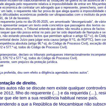
tese incluem-se tradicionalmente as situações de guerra ou de ausência de 
dade alegada pelo requerente relativa à impossibilidade de entrar em Moçambi
de económica de contratar um advogado que o represente, preencheria, sem dú
 um lado, o requerente não faz prova do que alega quanto à impossibilidade 
 as dificuldades económicas poderão ser ultrapassadas com o instituto da pro
91, de 14 de fevereiro.
 requerente junta no dia 05-05-2025, um amontoado “desorganizado”, de vári
m apresentar sequer um texto onde concretize que passagens dos textos ou
itos documentos, o Tribunal entende que deles não resulta a prova de factos 
equer que não possa entrar no país por ter sido deportado de Nampula e se 
, não estando provados factos que permitam aplicar o artigo 62.º-c)
,
do Códig
rritorial deste Juízo para julgar esta causa (artigo 9.º/1
,
do RGPTC), bem como 
mpetência absoluta (artigo 96.º-a)
,
do Código de Processo Civil), exceção dilat
/2 e 577.º-a)
,
todos do Código de Processo Civil).
praexpostas, declaro os tribunais portugueses internacionalmente incompetent
), 576.º/2 e 577.º-a), todos do Código de Processo Civil).
erente, sem prejuízo da proteção jurídica.
que
a proferida, dou sem efeito a diligência agendada nestes autos”.
ntação de direito.
es autos não se discute nem existe qualquer controvérs
 2012, filho do requerente (…) e da requerida (…), r
ar que ele tem a sua residência habitual nesse país.
tendendo a que a República de Moçambique não subscr