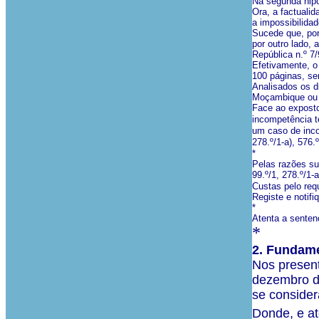
Na segunda hipó
Ora, a factuali
a impossibilida
Sucede que, por
por outro lado,
República n.º 7/
Efetivamente, o
100 páginas, se
Analisados os d
Moçambique ou s
Face ao exposto
incompetência te
um caso de inco
278.º/1-a), 576.º
*
Pelas razões su
99.º/1, 278.º/1
-
a
Custas pelo requ
Registe e notifi
*
Atenta a sentenç
*
2. Fundame
Nos present
dezembro de
se consider
Donde, e a