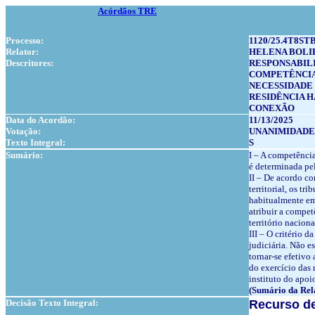
Acórdãos TRE
Processo:
1120/25.4T8ST
Relator:
HELENA BOLI
Descritores:
RESPONSABIL
COMPETÊNCIA
NECESSIDADE
RESIDÊNCIA 
CONEXÃO
Data do Acordão:
11/13/2025
Votação:
UNANIMIDADE
Texto Integral:
S
Sumário:
I – A competênci
é determinada pel
II – De acordo co
territorial, os t
habitualmente em
atribuir a compe
território nacion
III – O critério 
judiciária. Não e
tornar-se efetivo
do exercício das
instituto do apoi
(Sumário da Rel
Decisão Texto Integral:
Recurso de