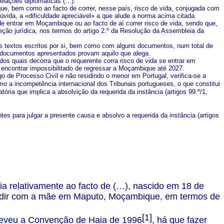
relações diplomáticas (…).
que, bem como ao facto de correr, nesse país, risco de vida, conjugada com
vida, a «dificuldade apreciável» a que alude a norma acima citada.
de entrar em Moçambique ou ao facto de aí correr risco de vida, sendo que,
teção jurídica, nos termos do artigo 2.º da Resolução da Assembleia da
os textos escritos por si, bem como com alguns documentos, num total de
 documentos apresentados provam aquilo que alega.
dos quais decorra que o requerente corra risco de vida se entrar em
encontrar impossibilitado de regressar a Moçambique até 2027.
o de Processo Civil e não residindo o menor em Portugal, verifica-se a
a incompetência internacional dos Tribunais portugueses, o que constitui
ória que implica a absolvição da requerida da instância (artigos 99.º/1,
es para julgar a presente causa e absolvo a requerida da instância (artigos
ia relativamente ao facto de (…), nascido em 18 de
esidir com a mãe em Maputo, Moçambique, em termos de
[1]
eveu a Convenção de Haia de 1996
, há que fazer