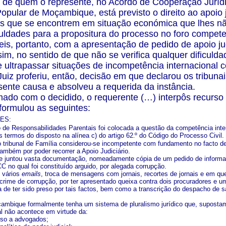
 de quem o represente, no Acordo de Cooperação Jurídic
opular de Moçambique, está previsto o direito ao apoio 
s que se encontrem em situação económica que lhes não
culdades para a propositura do processo no foro compe
eis, portanto, com a apresentação de pedido de apoio jud
sim, no sentido de que não se verifica qualquer dificuld
te ultrapassar situações de incompetência internacional
uiz proferiu, então, decisão em que declarou os tribun
esente causa e absolveu a requerida da instância.
ado com o decidido, o requerente (…) interpôs recurso
formulou as seguintes:
ES:
 de Responsabilidades Parentais foi colocada a questão da competência inter
 termos do disposto na alínea c) do artigo 62
.
º do Código do Processo Civil.
o tribunal de Família considerou-se incompetente com fundamento no facto de
mbém por poder recorrer a Apoio Judiciário.
e juntou vasta documentação, nomeadamente cópia de um pedido de informaç
 no qual foi constituído arguido, por alegada corrupção.
 vários
emails
, troca de mensagens com jornais, recortes de jornais e em qu
crime de corrupção, por ter apresentado queixa contra dois procuradores e u
a de ter sido preso por tais factos, bem como a transcrição do despacho de
mbique formalmente tenha um sistema de pluralismo jurídico que, supostame
al não acontece em virtude da:
sso a advogados;