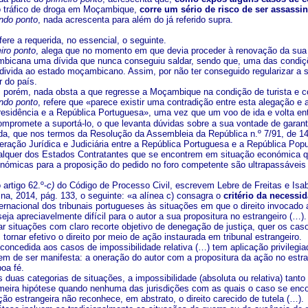
o tráfico de droga em Moçambique,
corre um sério de risco de ser assass
ndo ponto
, nada acrescenta para além do já referido supra.
ere a requerida, no essencial, o seguinte.
iro ponto
, alega que no momento em que devia proceder à renovação da sua a
mbicana uma dívida que nunca conseguiu saldar, sendo que, uma das condiçõ
divida ao estado moçambicano. Assim, por não ter conseguido regularizar a su
r do país.
 porém, nada obsta a que regresse a Moçambique na condição de turista e c
ndo ponto
, refere que «parece existir uma contradição entre esta alegação e
 residência e a República Portuguesa», uma vez que um voo de ida e volta en
ompromete a suportá-lo, o que levanta dúvidas sobre a sua vontade de garan
da, que nos termos da Resolução da Assembleia da República n.º 7/91, de 14 d
ração Jurídica e Judiciária entre a República Portuguesa e a República Popu
alquer dos Estados Contratantes que se encontrem em situação económica qu
onómicas para a proposição do pedido no foro competente são ultrapassáveis 
artigo 62.º-
c)
do Código de Processo Civil, escrevem Lebre de Freitas e Isa
na, 2014, pág. 133, o seguinte: «a alínea c) consagra o
critério da necessi
ernacional dos tribunais portugueses às situações em que o direito invocado 
ja apreciavelmente difícil para o autor a sua propositura no estrangeiro (…).
tar situações com claro recorte objetivo de denegação de justiça, quer os ca
 tornar efetivo o direito por meio de ação instaurada em tribunal estrangeiro.
concedida aos casos de impossibilidade relativa (…) tem aplicação privilegia
tem de ser manifesta: a oneração do autor com a propositura da ação no estran
boa fé.
duas categorias de situações, a impossibilidade (absoluta ou relativa) tanto 
rimeira hipótese quando nenhuma das jurisdições com as quais o caso se en
ção estrangeira não reconhece, em abstrato, o direito carecido de tutela (…).