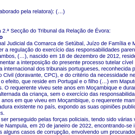
aborado pela relatora): (…)
2.ª Secção do Tribunal da Relação de Évora:
io
al Judicial da Comarca de Setúbal, Juízo de Família e M
er a regulação do exercício das responsabilidades parent
e ambos, (…), nascido em 18 de dezembro de 2012, res
entar a interposição do presente processo tutelar cível 
 internacional dos tribunais portugueses, reconhecida po
 Civil (doravante, CPC), e do critério da necessidade n
 o efeito, que reside em Portugal e o filho (…) em Map
s. O requerente viveu sete anos em Moçambique e duran
alternada da criança, sem o exercício das responsabilida
s anos em que viveu em Moçambique, o requerente mante
tadura existente no país, expondo as suas opiniões publ
is.
er perseguido pelas forças policiais, tendo sido vária
e Nampula, em 20 de janeiro de 2022, encontrando-se i
alguns casos de corrupção, envolvendo um procurador e