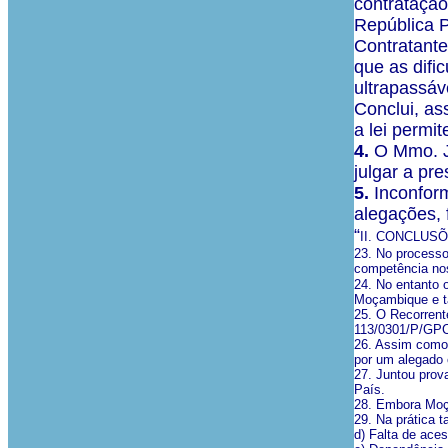
contratação
República P
Contratante
que as difi
ultrapassáv
Conclui, as
a lei permi
4.
O Mmo. J
julgar a pr
5.
Inconform
alegações, 
“
II. CONCLUSÕ
23. No processo
competência nos
24. No entanto 
Moçambique e ta
25. O Recorrent
113/0301/P/GPCC
26. Assim como
por um alegado 
27. Juntou prov
País.
28. Embora Moça
29. Na prática t
d) Falta de ace