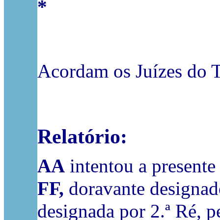
*
Acordam os Juízes do T
Relatório:
AA
intentou a presente
FF,
doravante designado
designada por 2.ª Ré, 