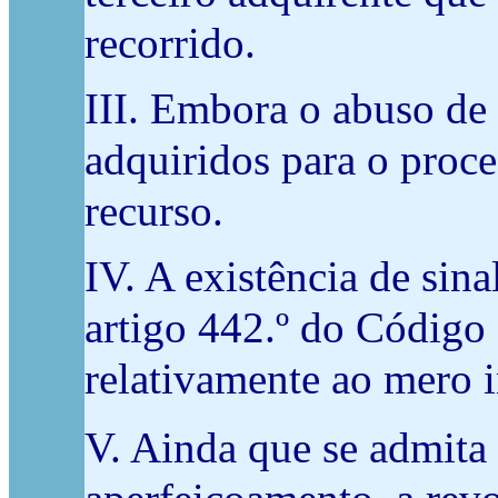
recorrido.
III. Embora o abuso de 
adquiridos para o proc
recurso.
IV. A existência de sin
artigo 442.º do Código
relativamente ao mero 
V. Ainda que se admita 