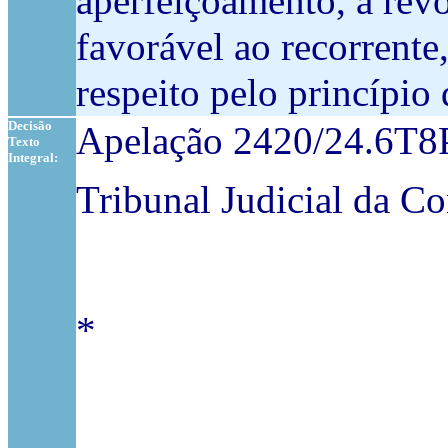
aperfeiçoamento, a rev
favorável ao recorrent
respeito pelo princípio
Decisão
Apelação 2420/24.6T
Texto
Integral:
Tribunal Judicial da Co
*