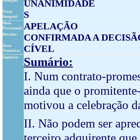
Votação:
UNANIMIDADE
Texto
S
Integral:
Meio
APELAÇÃO
Processual:
Decisão:
CONFIRMADA A DECISÃ
Área
CÍVEL
Temática:
Sumário:
Sumário:
I. Num contrato-promess
ainda que o promitente-
motivou a celebração d
II. Não podem ser aprec
terceiro adquirente que