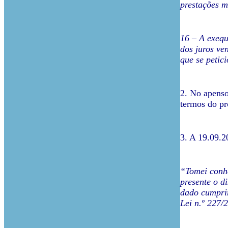
prestações m
16 – A exequ
dos juros ve
que se petic
2. No apenso
termos do pr
3. A 19.09.2
“Tomei conhe
presente o di
dado cumprim
Lei n.º 227/