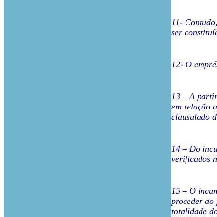
11- Contudo,
ser constituí
12- O emprés
13 – A parti
em relação a
clausulado 
14 – Do incu
verificados 
15 – O incum
proceder ao 
totalidade d