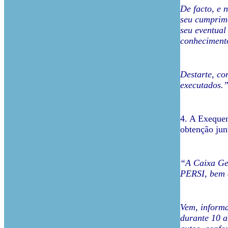
De facto, e 
seu cumprime
seu eventual
conhecimento 
Destarte, co
executados.
4. A Exequen
obtenção jun
“A Caixa Ger
PERSI, bem 
Vem, informa
durante 10 a