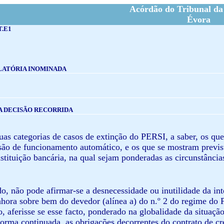
Acórdão do Tribunal da
Évora
T.E1
LATÓRIA INOMINADA
A DECISÃO RECORRIDA
uas categorias de casos de extinção do PERSI, a saber, os que
ão de funcionamento automático, e os que se mostram previ
nstituição bancária, na qual sejam ponderadas as circunstância
o, não pode afirmar-se a desnecessidade ou inutilidade da in
nhora sobre bem do devedor (alínea a) do n.º 2 do regime do
, aferisse se esse facto, ponderado na globalidade da situaçã
forma continuada, as obrigações decorrentes do contrato de cré