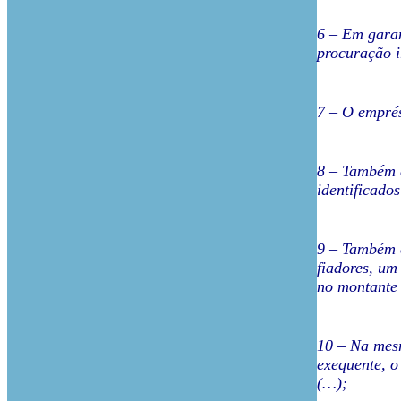
6 – Em garan
procuração i
7 – O emprés
8 – Também e
identificado
9 – Também e
fiadores, um
no montante d
10 – Na mesm
exequente, o
(…);