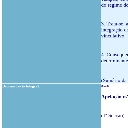
do regime do
3. Trata-se, 
integração d
vinculativo.
4. Consequen
determinante
(Sumário da 
Decisão Texto Integral:
***
Apelação n
(1ª Secção)