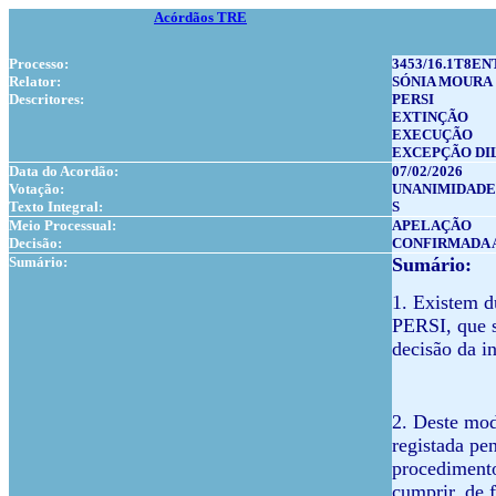
Acórdãos TRE
Processo:
3453/16.1T8EN
Relator:
SÓNIA MOURA
Descritores:
PERSI
EXTINÇÃO
EXECUÇÃO
EXCEPÇÃO DI
Data do Acordão:
07/02/2026
Votação:
UNANIMIDADE
Texto Integral:
S
Meio Processual:
APELAÇÃO
Decisão:
CONFIRMADA 
Sumário:
Sumário:
1. Existem d
PERSI, que s
decisão da i
2. Deste mod
registada pe
procedimento
cumprir, de 