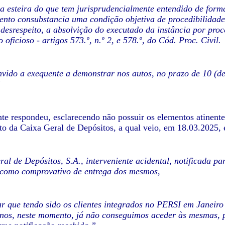
na esteira do que tem jurisprudencialmente entendido de for
nto consubstancia uma condição objetiva de procedibilidade
 desrespeito, a absolvição do executado da instância por pro
oficioso - artigos 573.º, n.º 2, e 578.º, do Cód. Proc. Civil.
nvido a exequente a demonstrar nos autos, no prazo de 10 (d
”
te respondeu, esclarecendo não possuir os elementos atinentes
to da Caixa Geral de Depósitos, a qual veio, em 18.03.2025, 
al de Depósitos, S.A., interveniente acidental, notificada pa
como comprovativo de entrega dos mesmos,
r que tendo sido os clientes integrados no PERSI em Janeiro
nos, neste momento, já não conseguimos aceder às mesmas, p