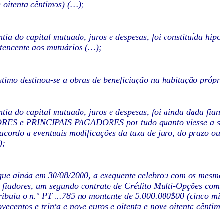
e oitenta cêntimos) (…);
tia do capital mutuado, juros e despesas, foi constituída hip
tencente aos mutuários (…);
timo destinou-se a obras de beneficiação na habitação próp
tia do capital mutuado, juros e despesas, foi ainda dada fi
ES e PRINCIPAIS PAGADORES por tudo quanto viesse a ser
acordo a eventuais modificações da taxa de juro, do prazo o
);
que ainda em 30/08/2000, a exequente celebrou com os mesmo
 fiadores, um segundo contrato de Crédito Multi-Opções com 
ribuiu o n.º PT ...785 no montante de 5.000.000$00 (cinco mi
ovecentos e trinta e nove euros e oitenta e nove oitenta cênti