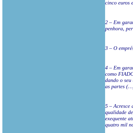
cinco euros 
2 – Em garan
penhora, per
3 – O emprés
4 – Em garan
como FIADOR
dando o seu 
as partes (…
5 – Acresce 
qualidade de
exequente at
quatro mil n