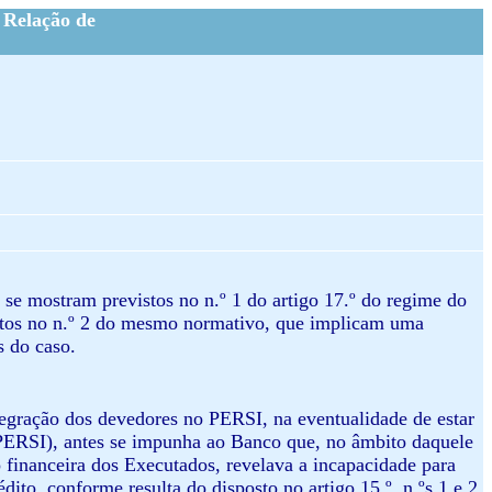
 Relação de
 se mostram previstos no n.º 1 do artigo 17.º do regime do
stos no n.º 2 do mesmo normativo, que implicam uma
s do caso.
tegração dos devedores no PERSI, na eventualidade de estar
 PERSI), antes se impunha ao Banco que, no âmbito daquele
o financeira dos Executados, revelava a incapacidade para
dito, conforme resulta do disposto no artigo 15.º, n.ºs 1 e 2