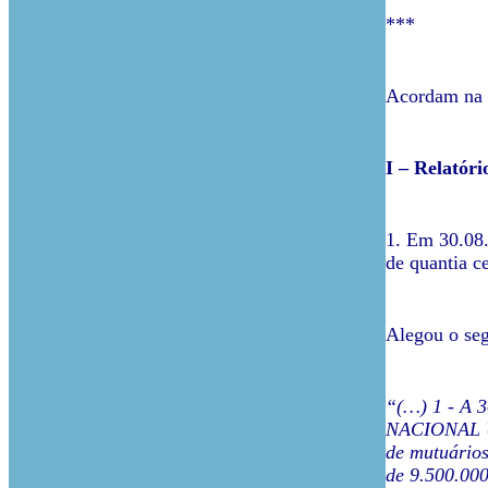
***
Acordam na 1
I – Relatóri
1. Em 30.08
de quantia ce
Alegou o seg
“(…) 1 - A
NACIONAL UL
de mutuários
de 9.500.000