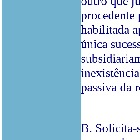
outro que j
procedente 
habilitada 
única suces
subsidiariam
inexistência
passiva da r
B. Solicita