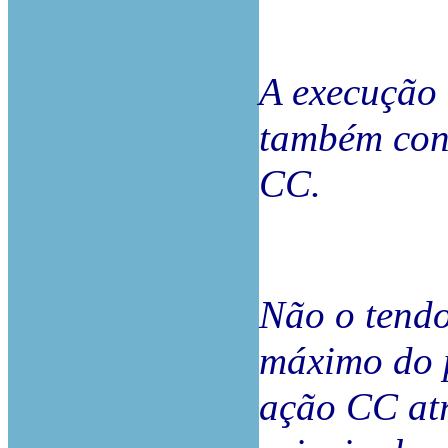
A execução 
também cont
CC.
Não o tendo
máximo do 
ação CC atr