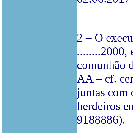
2 – O execu
........2000
comunhão de
AA – cf. ce
juntas com 
herdeiros e
9188886).