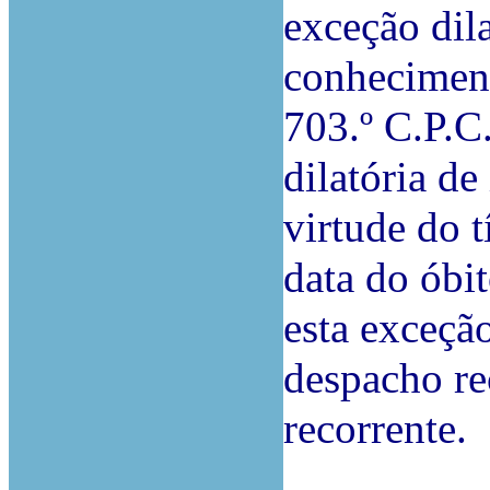
exceção dila
conhecimento
703.º C.P.C.
dilatória de
virtude do t
data do óbit
esta exceçã
despacho rec
recorrente.