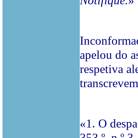
Notifique.
»
Inconformad
apelou do a
respetiva a
transcrevem
«1. O despa
353.º, n.º 3