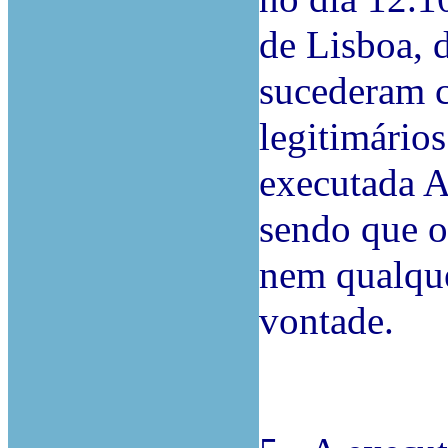
de Lisboa, 
sucederam c
legitimário
executada AA
sendo que o
nem qualque
vontade.