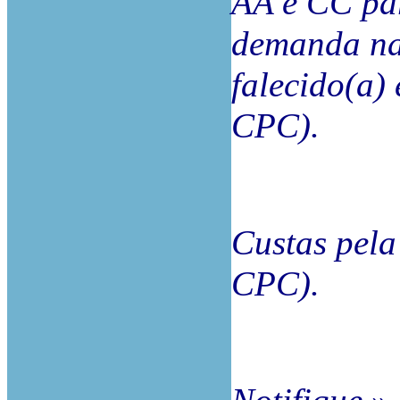
AA e CC par
demanda na 
falecido(a)
CPC).
Custas pela 
CPC).