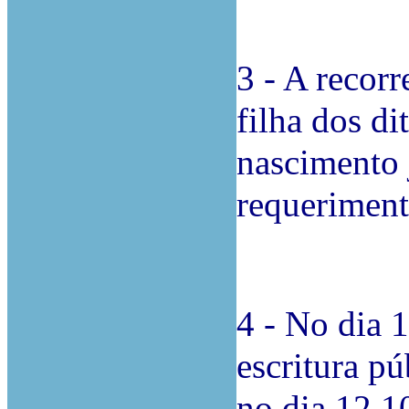
3 - A recorr
filha dos di
nascimento 
requeriment
4 - No dia 
escritura pú
no dia 12.1