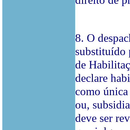
direito de 
8. O despac
substituído 
de Habilita
declare hab
como única 
ou, subsidi
deve ser re