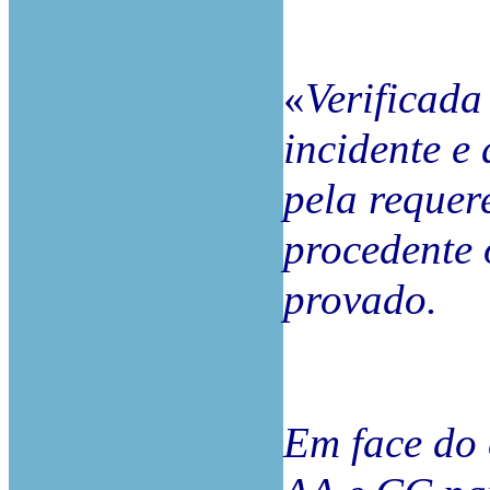
«
Verificada
incidente e
pela requer
procedente 
provado.
Em face do 