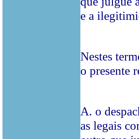
que julgue a
e a ilegitim
Nestes term
o presente r
A. o despac
as legais co