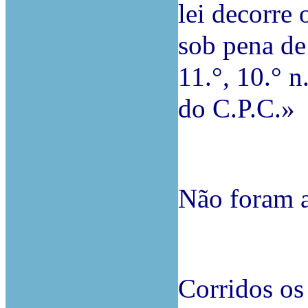
lei decorre 
sob pena de 
11.°, 10.° n
do C.P.C.»
Não foram a
Corridos os 