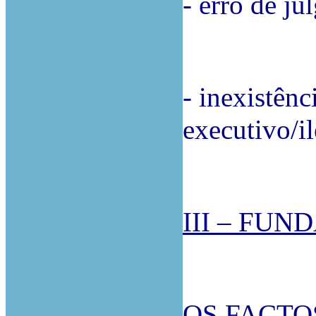
- erro de j
- inexistênc
executivo/il
III – FU
OS FACTO