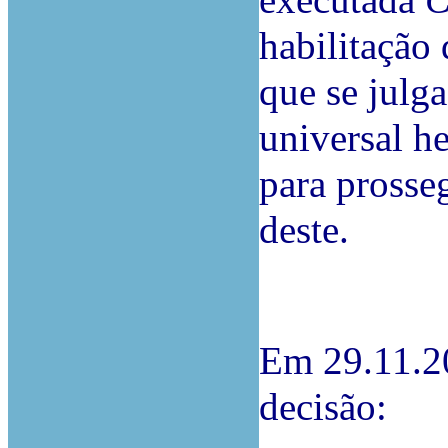
executada
habilitação 
que se julg
universal h
para prosse
deste.
Em 29.11.20
decisão: