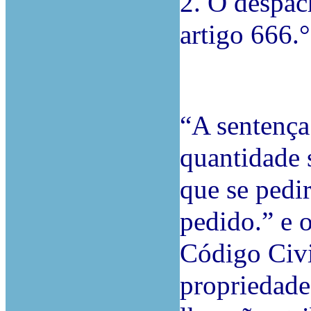
2. O despac
artigo 666.°
“A sentenç
quantidade 
que se pedi
pedido.” e 
Código Civil
propriedade