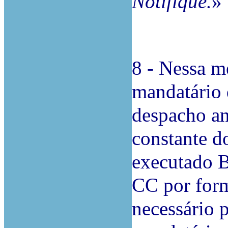
Notifique.
»
8 - Nessa m
mandatário 
despacho an
constante do
executado B
CC por form
necessário 