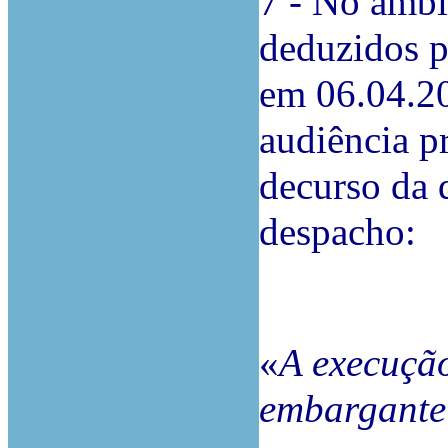
7 - No âmbi
deduzidos p
em 06.04.20
audiência p
decurso da q
despacho:
«
A execução
embargante 