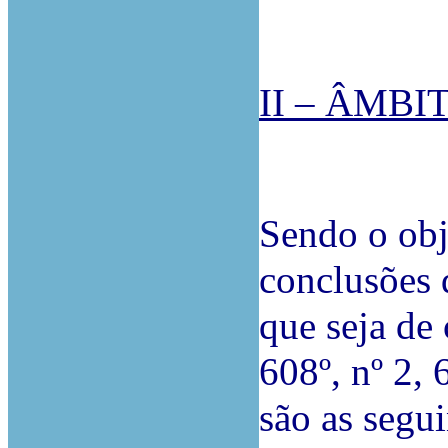
II – ÂMB
Sendo o obj
conclusões 
que seja de 
608º, nº 2, 
são as segui