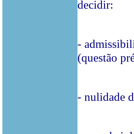
decidir:
- admissibil
(questão pré
- nulidade d