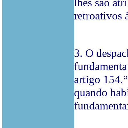
lhes são atr
retroativos 
3. O despac
fundamentar
artigo 154.
quando habi
fundamentar