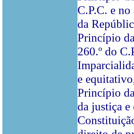
C.P.C. e no 
da Repúblic
Princípio da
260.º do C.P
Imparcialida
e equitativo
Princípio d
da justiça e
Constituiçã