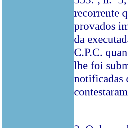
recorrente 
provados im
da executada
C.P.C. quan
lhe foi subm
notificadas 
contestaram