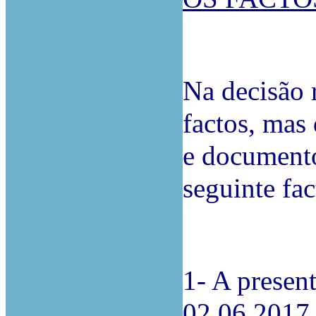
Na decisão 
factos, mas 
e documento
seguinte fac
1- A presen
02.06.2017