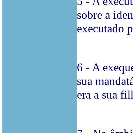
5 - A execu
sobre a ide
executado p
6 - A exequ
sua mandatá
era a sua fi