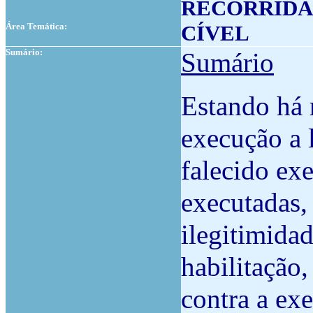
RECORRIDA
Área Temática:
CÍVEL
Sumário:
Sumário
Estando há 
execução a 
falecido ex
executadas,
ilegitimida
habilitação
contra a ex