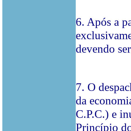
6. Após a pa
exclusivame
devendo ser 
7. O despac
da economia
C.P.C.) e in
Princípio do