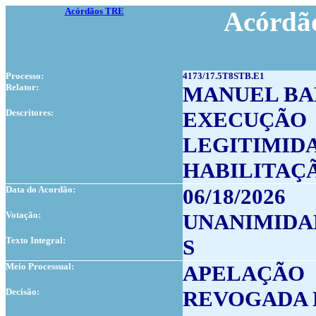
Acórdãos TRE
Acórdão
Processo:
4173/17.5T8STB.E1
Relator:
MANUEL B
Descritores:
EXECUÇÃO
LEGITIMID
HABILITAÇ
Data do Acordão:
06/18/2026
Votação:
UNANIMIDA
Texto Integral:
S
Meio Processual:
APELAÇÃO
Decisão:
REVOGADA 