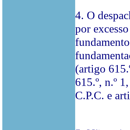
4. O despac
por excesso
fundamentos
fundamentaç
(artigo 615.º
615.º, n.º 1,
C.P.C. e arti