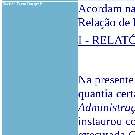
Decisão Texto Integral:
Acordam na 
Relação de
I - RELAT
Na presente
quantia cert
Administra
instaurou c