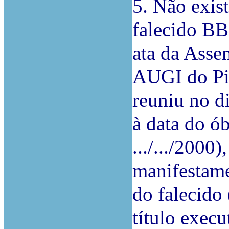
5. Não exist
falecido BB
ata da Asse
AUGI do Pi
reuniu no di
à data do ó
.../.../2000
manifestame
do falecido 
título execu