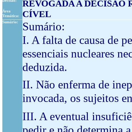
Decisão:
REVOGADA A DECISÃO 
Área
CÍVEL
Temática:
Sumário:
Sumário:
I. A falta de causa de p
essenciais nucleares ne
deduzida.
II. Não enferma de inep
invocada, os sujeitos e
III. A eventual insufic
pedir e não determina a