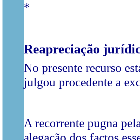
*
Reapreciação jurídi
No presente recurso est
julgou procedente a exc
A recorrente pugna pel
alegação dos factos ess