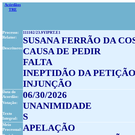
Acórdãos
TRE
Processo:
111102/23.9YIPRT.E1
Relator:
SUSANA FERRÃO DA CO
Descritores:
CAUSA DE PEDIR
FALTA
INEPTIDÃO DA PETIÇÃO
INJUNÇÃO
Data do
06/30/2026
Acordão:
Votação:
UNANIMIDADE
Texto
S
Integral:
Meio
APELAÇÃO
Processual: