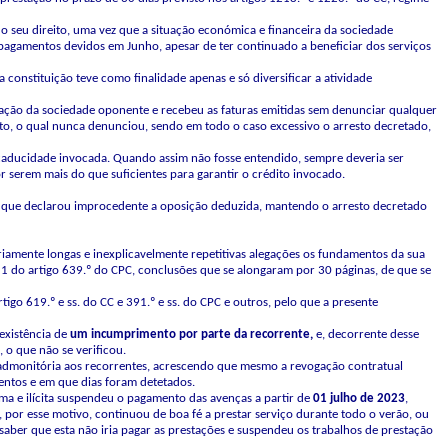
 seu direito, uma vez que a situação económica e financeira da sociedade
agamentos devidos em Junho, apesar de ter continuado a beneficiar dos serviços
a constituição teve como finalidade apenas e só diversificar a atividade
tação da sociedade oponente e recebeu as faturas emitidas sem denunciar qualquer
rato, o qual nunca denunciou, sendo em todo o caso excessivo o arresto decretado,
 caducidade invocada. Quando assim não fosse entendido, sempre deveria ser
 serem mais do que suficientes para garantir o crédito invocado.
] que declarou improcedente a oposição deduzida, mantendo o arresto decretado
amente longas e inexplicavelmente repetitivas alegações os fundamentos da sua
 1 do artigo 639.º do CPC, conclusões que se alongaram por 30 páginas, de que se
tigo 619.º e ss. do CC e 391.º e ss. do CPC e outros, pelo que a presente
 existência de
um
incumprimento
por
parte
da
recorrente,
e, decorrente desse
 o que não se verificou.
o admonitória aos recorrentes, acrescendo que mesmo a revogação contratual
entos e em que dias foram detetados.
tima e ilícita suspendeu o pagamento das avenças a partir de
01
julho
de
2023
,
por esse motivo, continuou de boa fé a prestar serviço durante todo o verão, ou
saber que esta não iria pagar as prestações e suspendeu os trabalhos de prestação