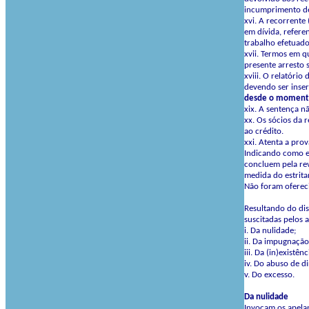
incumprimento de
xvi. A recorrente 
em dívida, refere
trabalho efetuado
xvii. Termos em q
presente arresto
xviii. O relatóri
devendo ser inser
desde
o
moment
xix. A
sentença nã
xx. Os sócios da 
ao crédito.
xxi. Atenta a pro
Indicando como er
concluem pela rev
medida do estrita
Não foram ofereci
Resultando do disp
suscitadas pelos a
i. Da nulidade;
ii. Da impugnação
iii. Da (in)existê
iv. Do abuso de di
v. Do excesso.
Da nulidade
Invocam os apelan