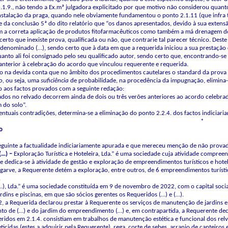
.1.9., não tendo a Ex.mª julgadora explicitado por que motivo não considerou quan
nstalação da praga, quando nele obviamente fundamentou o ponto 2.1.11 (que infra 
e da conclusão 5ª do dito relatório que “os danos apresentados, devido à sua extens
em a correta aplicação de produtos fitofarmacêuticos como também a má drenagem d
certo que inexiste prova, qualificada ou não, que contrarie tal parecer técnico. De
nominado (…), sendo certo que à data em que a requerida iniciou a sua prestação de
anto ali foi consignado pelo seu qualificado autor, sendo certo que, encontrando-se 
anterior à celebração do acordo que vinculou requerente e requerida.
 na devida conta que no âmbito dos procedimentos cautelares o standard da prova é
o,
ou seja, uma
suficiência
de probabilidade, na procedência da impugnação, elimina-
 aos factos provados com a seguinte redação:
ados no relvado decorrem ainda de dois ou três verões anteriores ao acordo celebrad
 do solo”.
ventuais contradições, determina-se a eliminação do ponto 2.2.4. dos factos indiciar
*
o
 seguinte a factualidade indiciariamente apurada e que mereceu menção de não provad
(…) –
Exploração Turística e Hoteleira, Lda.” é uma sociedade cuja atividade compree
 e dedica-se à atividade de gestão e exploração de empreendimentos turísticos e hotel
lgarve, a Requerente detém a exploração, entre outros, de 6 empreendimentos turís
.
…), Lda.” é uma sociedade constituída em 9 de novembro de 2022, com o capital socia
dins e piscinas, em que são sócios gerentes os Requeridos (…) e (…).
 a Requerida declarou prestar à Requerente os serviços de manutenção de jardins e
o de (…) e do jardim do empreendimento (…) e, em contrapartida, a Requerente decl
feridos em 2.1.4. consistiam em trabalhos de manutenção estética e funcional dos rel
eticidas (estes a adquirir pela Requerente), rega, corte de sebes, arranjo de canteiro