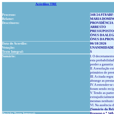
Acórdãos TRE
Processo:
348/24.9T8ABF
Relator:
MARIA DOMIN
Descritores:
PROVIDÊNCIA
ARRESTO
PRESSUPOSTO
ÓNUS DA ALE
ÓNUS DA PROV
Data do Acordão:
06/18/2026
Votação:
UNANIMIDADE
Texto Integral:
S
Sumário:
I. O decretamento
esta probabilidad
perder a garantia
II. A resolução e
primários de prest
III. A citada reg
abrange as presta
IV. A entender-se
foram sendo recip
V. Tendo as parte
extrajudicialment
mesmas nenhum in
VI. Na ausência d
(Sumário da Rel
Decisão Texto Integral:
Processo n.º 348