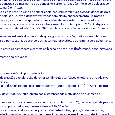
to constava do mesmo no que concerne à anterioridade (em relação à celebração
tomará o n.º 12).
ão e com base nos anos de experiência, são
sem sombra de dúvidas
danos de dois
o solo, o que leva a desenvolver zonas com algum encharcamento” (é nosso o
ste modo, atendendo à apurada extensão dos danos existentes no relvado do
 serviços já o mesmo se apresentava amarelecido (cfr. ponto 2.1.6.), afigura-se
o relatório datado de Maio de 2023, a referência aos “verões anteriores” remete-
 menos exigente do que aquele que vigora para a ação, bastando-se a lei com a
se o ponto 2.2.4. do elenco dos factos não provados, e determina-se o aditamento
o entre as partes sem a correta aplicação de produtos fitofarmacêuticos, agravada
iamente não provados.
a com relevância para a decisão:
nde a gestão e exploração de empreendimentos turísticos e hoteleiros no Algarve,
eiros.
ticos e de Alojamento Local, nomeadamente Apartamentos (…), (…), Apartamentos
l de € 5.000,00, cujo objeto social compreende a atividade de plantação e
 limpeza de piscinas nos empreendimentos referidos em 2), com exceção da piscina
arou pagar pelo preço mensal de € 4.250,00 + IVA.
vados, procedendo ao arranque de raízes infestantes, aplicação de fungicidas,
s e de limpeza das aludidas piscinas inseridas nos empreendimentos referidos em 2.