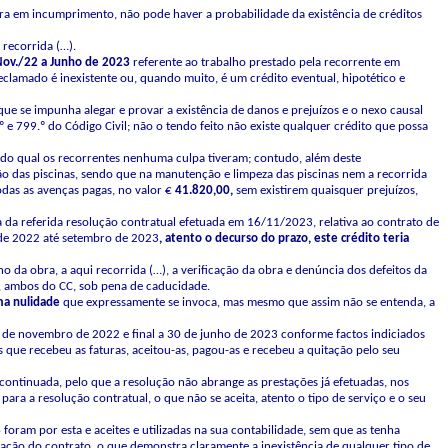
ora em incumprimento, não pode haver a probabilidade da existência de créditos
 recorrida (…).
Nov./22
a
Junho
de
2023
referente ao trabalho prestado pela recorrente em
clamado é inexistente ou, quando muito, é um crédito eventual, hipotético e
ue se impunha alegar e provar a existência de danos e prejuízos e o nexo causal
 799.º do Código Civil; não o tendo feito não existe qualquer crédito que possa
…), do qual os recorrentes nenhuma culpa tiveram; contudo, além deste
 das piscinas, sendo que na manutenção e limpeza das piscinas nem a recorrida
todas as avenças pagas, no valor €
41.820,00,
sem existirem quaisquer prejuízos,
 da referida resolução contratual efetuada em 16/11/2023, relativa ao contrato de
 de 2022 até setembro de 2023
,
atento
o
decurso
do
prazo,
este
crédito
teria
 da obra, a aqui recorrida (…), a verificação da obra e denúncia dos defeitos da
, ambos do CC, sob pena de caducidade.
ma
nulidade
que expressamente se invoca, mas mesmo que assim não se entenda, a
1 de novembro de 2022 e final a 30 de junho de 2023 conforme factos indiciados
is que recebeu as faturas, aceitou-as, pagou-as e recebeu a quitação pelo seu
continuada, pelo que a resolução não abrange as prestações já efetuadas, nos
 para a resolução contratual, o que não se aceita, atento o tipo de serviço e o seu
3
foram por esta e aceites e utilizadas na sua contabilidade, sem que as tenha
ação do contrato, o que demonstra claramente a inexistência de qualquer tipo de