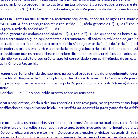
cias no âmbito do procedimento cautelar instaurado contra a sociedade, a requerente c
património da “(…), Lda.” e a manifesta intenção dos Requeridos de deslocarem todos 
arca FIAT, antes na titularidade da sociedade requerida, encontra-se agora registado 
24.LTBABF-A ficou consignado ter o requerido (…), sócio gerente da “(…), Lda.”, requ
 agora a sede da sociedade “(…), Lda.”;
sócio-gerente de ambas as sociedades – “(…), Lda. e “(…), Lda. que todos os bens que a
ados e arrestados alguns equipamentos e ferramentas utilizadas na atividade da ja
co usado, tendo sido declarado pelo referido sócio gerente da “(…), Lda.” e da “(…),
de matérias primas em
stock
e acomodadas no logradouro da sede, tinham como destin
itos justificam que os requeridos respondam diretamente pelos prejuízos causados aos 
ceia não ver satisfeito o seu crédito que foi consolidado com as diligências de arre
património da Requerida.
equeridos, foi proferida decisão que, na parcial procedência do procedimento, dec
do crédito da Requerente “(…) – Exploração Turística e Hoteleira, Lda.” sobre a Reque
a requerida que viessem a ser indicados pela Requerente, no prazo de 5 (cinco) dias 
telar;
queridos (…) e (...) do requerido arresto sobre os seus bens.
elou a requerente, vindo a decisão recorrida a ser revogada, no segmento então im
entificados no requerimento inicial,
na medida do necessário para garantia do crédit
)
.
o e notificados os requeridos, vieram deduzir oposição, peça na qual alegaram não t
 existência de um crédito a seu favor, posto que, tendo invocado cumprimento defeitu
não concretizaram os defeitos, nem tão pouco os alegados prejuízos, os quais têm de se
exceção da caducidade, por não ter a requerente denunciado quaisquer defeitos da p