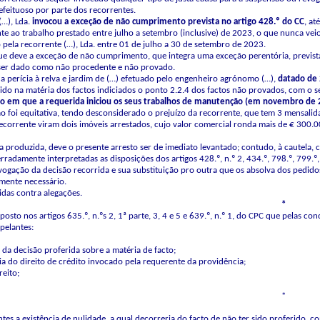
feituoso por parte dos recorrentes.
(…), Lda.
invocou
a
exceção
de
não
cumprimento
prevista
no
artigo
428.º
do
CC
, at
nte ao trabalho prestado entre julho a setembro (inclusive) de 2023, o que nunca vei
 pela recorrente (…), Lda. entre 01 de julho a 30 de setembro de 2023.
ue deve a exceção de não cumprimento, que integra uma exceção perentória, previst
 ser dado como não procedente e não provado.
o da perícia à relva e jardim de (…) efetuado pelo engenheiro agrónomo (…),
datado
de
ido na matéria dos factos indiciados o ponto 2.2.4 dos factos não provados, com o se
o
em
que
a
requerida
iniciou
os
seus
trabalhos
de
manutenção
(em
novembro
de
o foi equitativa, tendo desconsiderado o prejuízo da recorrente, que tem 3 mensalid
recorrente viram dois imóveis arrestados, cujo valor comercial ronda mais de € 300.
va produzida, deve o presente arresto ser de imediato levantado; contudo, à cautela, c
radamente interpretadas as disposições dos artigos 428.º, n.º 2, 434.º, 798.º, 799.º,
ogação da decisão recorrida e sua substituição pro outra que os absolva dos pedid
mente necessário.
das contra alegações.
*
osto nos artigos 635.º, n.ºs 2, 1ª parte, 3, 4 e 5 e 639.º, n.º 1, do CPC
que pelas conc
pelantes:
 da decisão proferida sobre a matéria de facto;
ncia do direito de crédito invocado pela requerente da providência;
reito;
*
tes a existência de nulidade, a qual decorreria do facto de não ter sido proferido