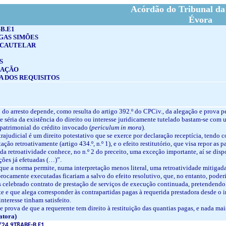
Acórdão do Tribunal da
Évora
-B.E1
GAS SIMÕES
 CAUTELAR
S
GAÇÃO
A DOS REQUISITOS
 do arresto depende, como resulta do artigo 392.º do CPCiv., da alegação e prova p
e séria da existência do direito ou interesse juridicamente tutelado bastam-se com
 patrimonial do crédito invocado (
periculum in mora
).
xtrajudicial é um direito potestativo que se exerce por declaração receptícia, tendo c
ação retroativamente (artigo 434.º, n.º 1), e o efeito restitutório, que visa repor as 
ra da retroatividade conhece, no n.º 2 do preceito, uma exceção importante, aí se d
ções já efetuadas (…)”.
 que a norma permite, numa interpretação menos literal, uma retroatividade mitigada
rocamente executadas ficariam a salvo do efeito resolutivo, que, no entanto, poderi
s celebrado contrato de prestação de serviços de execução continuada, pretendendo 
e e que alega corresponder às contrapartidas pagas à requerida prestadora desde o in
teresse tinham satisfeito.
e prova de que a requerente tem direito à restituição das quantias pagas, e nada ma
atora)
/24.9T8ABF-B.E1