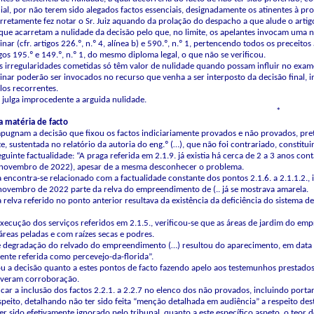
al, por não terem sido alegados factos essenciais, designadamente os atinentes à prov
retamente fez notar o Sr. Juiz aquando da prolação do despacho a que alude o artigo
 que acarretam a nulidade da decisão pelo que, no limite, os apelantes invocam uma nu
nar (cfr. artigos 226.º, n.º 4, alínea b) e 590.º, n.º 1, pertencendo todos os preceito
gos 195.º e 149.º, n.º 1, do mesmo diploma legal, o que não se verificou.
s irregularidades cometidas só têm valor de nulidade quando possam influir no exam
inar poderão ser invocados no recurso que venha a ser interposto da decisão final, 
los recorrentes.
julga improcedente a arguida nulidade.
*
 matéria de facto
pugnam a decisão que fixou os factos indiciariamente provados e não provados, pre
, sustentada no relatório da autoria do eng.º (…), que não foi contrariado, constitu
eguinte factualidade: “A praga referida em 2.1.9. já existia há cerca de 2 a 3 anos c
novembro de 2022), apesar de a mesma desconhecer o problema.
encontra-se relacionado com a factualidade constante dos pontos 2.1.6. a 2.1.1.2., 
novembro de 2022 parte da relva do empreendimento de (.. já se mostrava amarela.
a relva referido no ponto anterior resultava da existência da deficiência do sistema
execução dos serviços referidos em 2.1.5., verificou-se que as áreas de jardim do 
reas peladas e com raízes secas e podres.
te degradação do relvado do empreendimento (…) resultou do aparecimento, em data
nte referida como percevejo-da-florida”.
u a decisão quanto a estes pontos de facto fazendo apelo aos testemunhos prestados 
iveram corroboração.
icar a inclusão dos factos 2.2.1. a 2.2.7 no elenco dos não provados, incluindo port
respeito, detalhando não ter sido feita “menção detalhada em audiência” a respeito de
 ter sido efetivamente ignorado pelo tribunal, quanto a este específico aspeto, o teo