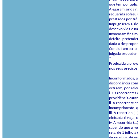
que têm por aplic
Alegaram ainda nã
requerida sofreu
prestados por tr
Impugnaram a aleg
desenvolvida e nã
Invocaram finalme
defeito, pretende
dada a desproporç
Concluíram ser o 
julgada procedent
*
Produzida a prov
nos seus precisos
Inconformados, ap
discordância com 
extraem, por relev
i. Os recorrentes
providência caute
ii. A recorrente 
incumprimento, qu
iii. A recorrida 
efetuada é vaga, 
iv. A recorrida (
sabendo que a rec
seja, de 1 julho 
de serviços até q