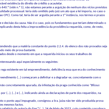
ável existência do direito de crédito a acautelar.
 640.º (
vide
n.º 1), não estamos perante a arguição de nenhum dos vícios previstos
lidade processual: teria sido omitido pelo juiz um ato que a lei imporia, no caso o
s ao CPC). Como tal, teria de ser arguida perante a 1ª instância, nos termos e prazos
e e decisão da causa. Não é o caso, pois os fundamentos que teriam determinado o
implicando desta feita a improcedência da providência requerida, como, de resto,
tendendo que a matéria constante do ponto 2.2.4. do elenco dos não provados seja
indo meio de prova bastante.
ontados desde o momento em que a requerida iniciou os seus trabalhos de
interessando aqui especialmente os seguintes:
 de rega existente em tal empreendimento, deficiência essa que era do conhecimento
empreendimento (…) começaram a definhar e a degradar-se, concretamente com o
 não concretamente apurada, da infestação da praga conhecida como “
Blissus
por (…), (…) e (…), indicando ainda as declarações de parte dos requeridos, na
anto o ponto aqui impugnado, consignou a Sra. juíza não ter sido produzida prova
stes mesmos factos.
r do relatório da autoria do Eng.º (…), 24 de Maio de 2023, cujo conteúdo corrobora