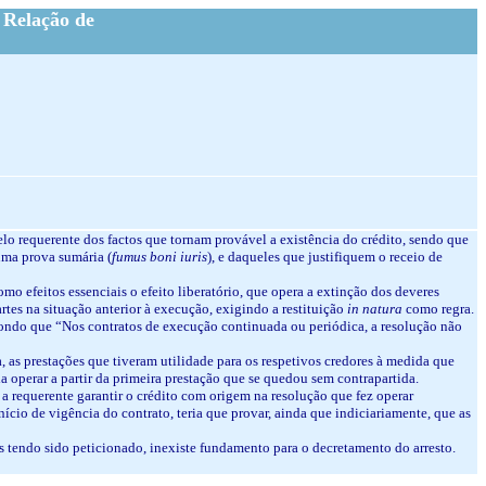
 Relação de
elo requerente dos factos que tornam provável a existência do crédito, sendo que
 uma prova sumária (
fumus boni iuris
), e daqueles que justifiquem o receio de
omo efeitos essenciais o efeito liberatório, que opera a extinção dos deveres
partes na situação anterior à execução, exigindo a restituição
in natura
como regra.
ispondo que “Nos contratos de execução continuada ou periódica, a resolução não
, as prestações que tiveram utilidade para os respetivos credores à medida que
a operar a partir da primeira prestação que se quedou sem contrapartida.
a requerente garantir o crédito com origem na resolução que fez operar
ício de vigência do contrato, teria que provar, ainda que indiciariamente, que as
is tendo sido peticionado, inexiste fundamento para o decretamento do arresto.