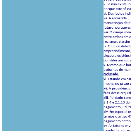
v. Se não existe 
porque este só na
vi. Dos factos in
vii. A recorrida 
manutenção de pis
futuro, porque es
viii. O cumprimen
entre ambos em co
reclamar, e assim
ix. O único defei
empreendimento, 
alegou a existênc
constitui um abus
x. Mesmo que houv
trabalhos de manu
caducado
.
xi. Estando em ca
mesma
no
prazo
xii. A providênci
falta desse requi
xiii. Foi dado co
2.1.4 e 2.1.13 da
pagamento, utiliz
xiv. Em especial 
termos o artigo 43
pagamento entende
xv. As faturas env
devolvido aos rec