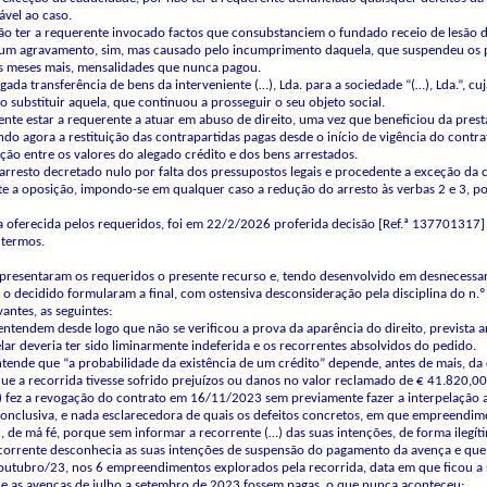
ável ao caso.
o ter a requerente invocado factos que consubstanciem o fundado receio de lesão do
 um agravamento, sim, mas causado pelo incumprimento daquela, que suspendeu os p
ês meses mais, mensalidades que nunca pagou.
ada transferência de bens da interveniente (…), Lda. para a sociedade “(…), Lda.”, cuj
o substituir aquela, que continuou a prosseguir o seu objeto social.
nte estar a requerente a atuar em abuso de direito, uma vez que beneficiou da pres
ndo agora a restituição das contrapartidas pagas desde o início de vigência do cont
ão entre os valores do alegado crédito e dos bens arrestados.
arresto decretado nulo por falta dos pressupostos legais e procedente a exceção da
e a oposição, impondo-se em qualquer caso a redução do arresto às verbas 2 e 3, por
a oferecida pelos requeridos, foi em 22/2/2026 proferida decisão [Ref.ª 137701317
 termos.
resentaram os requeridos o presente recurso e, tendo desenvolvido em desnecessari
o decidido formularam a final, com ostensiva desconsideração pela disciplina do n.º
antes, as seguintes:
 entendem desde logo que não se verificou a prova da aparência do direito, prevista ar
lar deveria ter sido liminarmente indeferida e os recorrentes absolvidos do pedido.
entende que “a probabilidade da existência de um crédito” depende, antes de mais, da
e a recorrida tivesse sofrido prejuízos ou danos no valor reclamado de € 41.820,00,
(…) fez a revogação do contrato em 16/11/2023 sem previamente fazer a interpelaçã
conclusiva, e nada esclarecedora de quais os defeitos concretos, em que empreendim
…), de má fé, porque sem informar a recorrente (…) das suas intenções, de forma ilegí
orrente desconhecia as suas intenções de suspensão do pagamento da avença e que, 
a outubro/23, nos 6 empreendimentos explorados pela recorrida, data em que ficou a 
ue as avenças de julho a setembro de 2023 fossem pagas, o que nunca aconteceu;