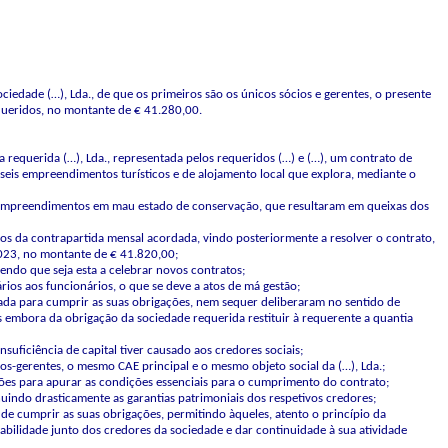
sociedade (…), Lda., de que os primeiros são os únicos sócios e gerentes, o presente
equeridos, no montante de € 41.280,00.
 requerida (…), Lda., representada pelos requeridos (…) e (…), um contrato de
 seis empreendimentos turísticos e de alojamento local que explora, mediante o
os empreendimentos em mau estado de conservação, que resultaram em queixas dos
s da contrapartida mensal acordada, vindo posteriormente a resolver o contrato,
023, no montante de € 41.820,00;
endo que seja esta a celebrar novos contratos;
rios aos funcionários, o que se deve a atos de má gestão;
tada para cumprir as suas obrigações, nem sequer deliberaram no sentido de
s embora da obrigação da sociedade requerida restituir à requerente a quantia
suficiência de capital tiver causado aos credores sociais;
os-gerentes, o mesmo CAE principal e o mesmo objeto social da (…), Lda.;
ões para apurar as condições essenciais para o cumprimento do contrato;
uindo drasticamente as garantias patrimoniais dos respetivos credores;
de cumprir as suas obrigações, permitindo àqueles, atento o princípio da
abilidade junto dos credores da sociedade e dar continuidade à sua atividade