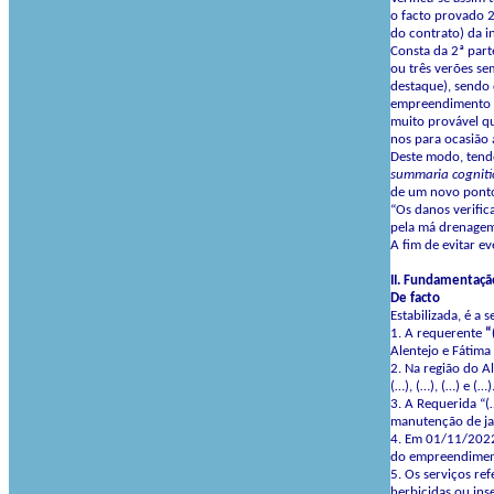
o facto provado 2
do contrato) da i
Consta da 2ª part
ou três verões s
destaque), sendo 
empreendimento de
muito provável qu
nos para ocasião 
Deste modo, tendo
summaria cogniti
de um novo ponto
“Os danos verific
pela má drenagem
A fim de evitar e
II. Fundamentaçã
De facto
Estabilizada, é a
1. A requerente
“
Alentejo e Fátima
2. Na região do A
(…), (…), (…) e (…)
3. A Requerida “(
manutenção de jar
4. Em 01/11/2022,
do empreendiment
5. Os serviços re
herbicidas ou ins