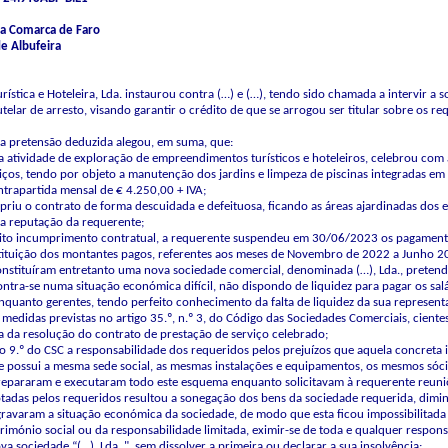
 da Comarca de Faro
de Albufeira
rística e Hoteleira, Lda. instaurou contra (…) e (…), tendo sido chamada a intervir a 
elar de arresto, visando garantir o crédito de que se arrogou ser titular sobre os r
 pretensão deduzida alegou, em suma, que:
a atividade de exploração de empreendimentos turísticos e hoteleiros, celebrou com a
iços, tendo por objeto a manutenção dos jardins e limpeza de piscinas integradas em
trapartida mensal de € 4.250,00 + IVA;
mpriu o contrato de forma descuidada e defeituosa, ficando as áreas ajardinadas d
na reputação da requerente;
crito incumprimento contratual, a requerente suspendeu em 30/06/2023 os pagamento
tituição dos montantes pagos, referentes aos meses de Novembro de 2022 a Junho 2
onstituíram entretanto uma nova sociedade comercial, denominada (…), Lda., pretend
ontra-se numa situação económica difícil, não dispondo de liquidez para pagar os salá
enquanto gerentes, tendo perfeito conhecimento da falta de liquidez da sua represen
medidas previstas no artigo 35.º, n.º 3, do Código das Sociedades Comerciais, ciente
a da resolução do contrato de prestação de serviço celebrado;
go 9.º do CSC a responsabilidade dos requeridos pelos prejuízos que aquela concreta in
e possui a mesma sede social, as mesmas instalações e equipamentos, os mesmos sóci
prepararam e executaram todo este esquema enquanto solicitavam à requerente reuni
tadas pelos requeridos resultou a sonegação dos bens da sociedade requerida, dimin
gravaram a situação económica da sociedade, de modo que esta ficou impossibilitada 
imónio social ou da responsabilidade limitada, eximir-se de toda e qualquer respons
a sociedade “(…), Lda.,", sem dissolver a primeira ou declarar a sua insolvência;