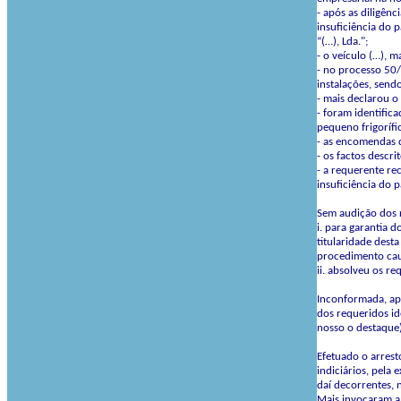
- após as diligên
insuficiência do 
“(…), Lda.";
- o veículo (…), m
- no processo 50/
instalações, sendo
- mais declarou o 
- foram identific
pequeno frigorífi
- as encomendas 
- os factos descr
- a requerente re
insuficiência do 
Sem audição dos r
i. para garantia 
titularidade dest
procedimento cau
ii. absolveu os re
Inconformada, ap
dos requeridos id
nosso o destaque
Efetuado o arrest
indiciários, pela
daí decorrentes, 
Mais invocaram a 