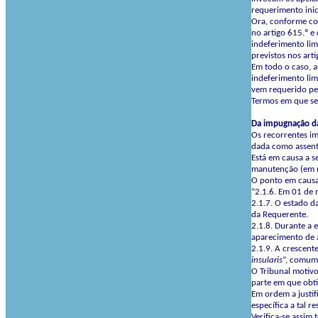
requerimento inici
Ora, conforme cor
no artigo 615.º e
indeferimento limi
previstos nos arti
Em todo o caso, a
indeferimento lim
vem requerido pe
Termos em que se 
Da impugnação da
Os recorrentes im
dada como assente
Está em causa a s
manutenção (em 
O ponto em causa 
“2.1.6. Em 01 de 
2.1.7. O estado d
da Requerente.
2.1.8. Durante a 
aparecimento de á
2.1.9. A crescen
insularis
”, comume
O Tribunal motivo
parte em que obt
Em ordem a justif
específica a tal 
Verifica-se assim