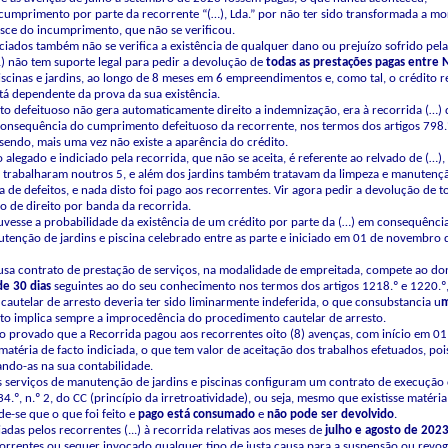
incumprimento por parte da recorrente “(…), Lda.” por não ter sido transformada a m
sce do incumprimento, que não se verificou.
diciados também não se verifica a existência de qualquer dano ou prejuízo sofrido pela
(…) não tem suporte legal para pedir a devolução de
todas
as
prestações
pagas
entre
cinas e jardins, ao longo de 8 meses em 6 empreendimentos e, como tal, o crédito re
tá dependente da prova da sua existência.
to defeituoso não gera automaticamente direito a indemnização, era à recorrida (…) q
nsequência do cumprimento defeituoso da recorrente, nos termos dos artigos 798.º e
 sendo, mais uma vez não existe a aparência do crédito.
to alegado e indiciado pela recorrida, que não se aceita, é referente ao relvado de (
trabalharam noutros 5, e além dos jardins também tratavam da limpeza e manutenção
ia de defeitos, e nada disto foi pago aos recorrentes. Vir agora pedir a devolução de 
o de direito por banda da recorrida.
esse a probabilidade da existência de um crédito por parte da (…) em consequência
tenção de jardins e piscina celebrado entre as parte e iniciado em 01 de novembro
usa contrato de prestação de serviços, na modalidade de empreitada, compete ao dono
de
30
dias
seguintes ao do seu conhecimento nos termos dos artigos 1218.º e 1220.º
a cautelar de arresto deveria ter sido liminarmente indeferida, o que consubstancia u
sito implica sempre a improcedência do procedimento cautelar de arresto.
mo provado que a Recorrida pagou aos recorrentes oito (8) avenças, com início em 0
 matéria de facto indiciada, o que tem valor de aceitação dos trabalhos efetuados, po
ando-as na sua contabilidade.
os serviços de manutenção de jardins e piscinas configuram um contrato de execução 
4.º, n.º 2, do CC (princípio da irretroatividade), ou seja, mesmo que existisse matéria
-se que o que foi feito e
pago
está
consumado
e
não
pode
ser
devolvido
.
iadas pelos recorrentes (...) à recorrida relativas aos meses de
julho
e
agosto
de
202
orrentes ou sequer invocado qualquer tipo de justa causa para a suspensão ou revog