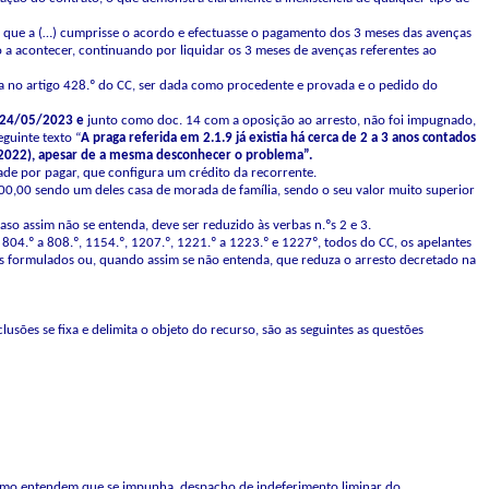
é que a (…) cumprisse o acordo e efectuasse o pagamento dos 3 meses das avenças
o a acontecer, continuando por liquidar os 3 meses de avenças referentes ao
a no artigo 428.º do CC, ser dada como procedente e provada e o pedido do
24/05/2023 e
junto como doc. 14 com a oposição ao arresto, não foi impugnado,
guinte texto “
A
praga referida
em 2.1.9
já
existia há cerca
de 2 a 3 anos contados
2022),
apesar
de
a
mesma
desconhecer
o
problema”.
ade por pagar, que configura um crédito da recorrente.
000,00 sendo um deles casa de morada de família, sendo o seu valor muito superior
aso assim não se entenda, deve ser reduzido às verbas n.ºs 2 e 3.
 804.º a 808.º, 1154.º, 1207.º, 1221.º a 1223.º e 1227º, todos do CC, os apelantes
os formulados ou, quando assim se não entenda, que reduza o arresto decretado na
lusões se fixa e delimita o objeto do recurso, são as seguintes as questões
, como entendem que se impunha, despacho de indeferimento liminar do