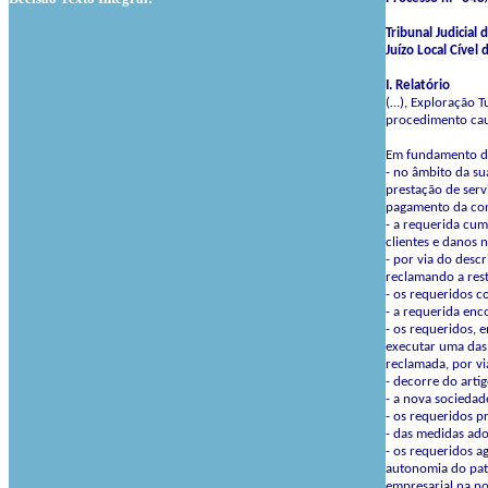
Tribunal Judicial
Juízo Local Cível 
I. Relatório
(…), Exploração Tu
procedimento caut
Em fundamento da
- no âmbito da su
prestação de serv
pagamento da con
- a requerida cu
clientes e danos 
- por via do des
reclamando a res
- os requeridos c
- a requerida enc
- os requeridos, 
executar uma das 
reclamada, por vi
- decorre do arti
- a nova sociedad
- os requeridos 
- das medidas ado
- os requeridos a
autonomia do patr
empresarial na nov