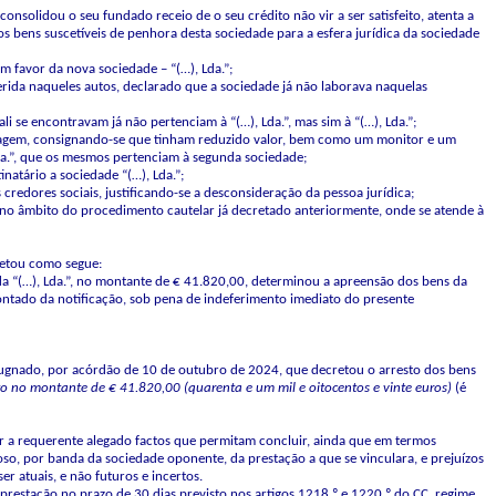
onsolidou o seu fundado receio de o seu crédito não vir a ser satisfeito, atenta a
os bens suscetíveis de penhora desta sociedade para a esfera jurídica da sociedade
em favor da nova sociedade – “(…), Lda.”;
erida naqueles autos, declarado que a sociedade já não laborava naquelas
li se encontravam já não pertenciam à “(…), Lda.”, mas sim à “(…), Lda.”;
rdinagem, consignando-se que tinham reduzido valor, bem como um monitor e um
 Lda.”, que os mesmos pertenciam à segunda sociedade;
atário a sociedade “(…), Lda.”;
credores sociais, justificando-se a desconsideração da pessoa jurídica;
sto no âmbito do procedimento cautelar já decretado anteriormente, onde se atende à
retou como segue:
rida “(…), Lda.”, no montante de € 41.820,00, determinou a apreensão dos bens da
contado da notificação, sob pena de indeferimento imediato do presente
pugnado, por acórdão de 10 de outubro de 2024, que decretou o arresto dos bens
o no montante de € 41.820,00 (quarenta e um mil e oitocentos e vinte euros)
(é
er a requerente alegado factos que permitam concluir, ainda que em termos
oso, por banda da sociedade oponente, da prestação a que se vinculara, e prejuízos
r atuais, e não futuros e incertos.
restação no prazo de 30 dias previsto nos artigos 1218.º e 1220.º do CC, regime