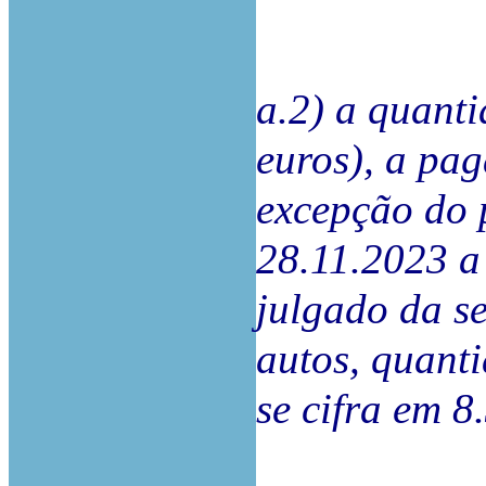
a.2) a quanti
euros), a pa
excepção do 
28.11.2023 a
julgado da se
autos, quant
se cifra em 8