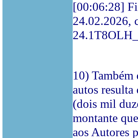
[00:06:28] Fi
24.02.2026, 
24.1T8OLH_2
10) Também d
autos resulta
(dois mil duz
montante que
aos Autores p