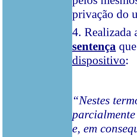
pelos mesmos
privação do u
4. Realizada 
sentença
que
dispositivo
:
“Nestes termo
parcialmente
e, em conseq