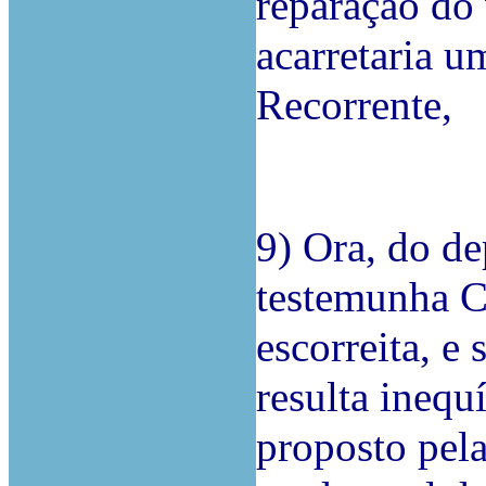
reparação do 
acarretaria u
Recorrente,
9) Ora, do d
testemunha CC
escorreita, 
resulta inequ
proposto pela