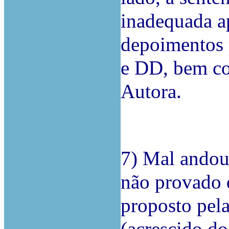
inadequada a
depoimentos 
e DD, bem co
Autora.
7) Mal andou
não provado 
proposto pel