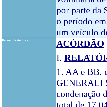
por parte da
o período em
um veículo de
Decisão Texto Integral:
ACÓRDÃO
I.
RELATÓ
1. AA e BB, 
GENERALI S
condenação d
total de 17.0