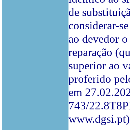
de substituiç
considerar-s
ao devedor o
reparação (q
superior ao v
proferido pel
em 27.02.202
743/22.8T8PF
www.dgsi.pt)