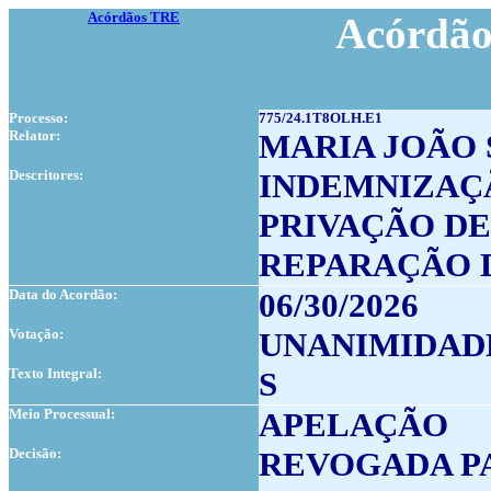
Acórdãos TRE
Acórdão
Processo:
775/24.1T8OLH.E1
Relator:
MARIA JOÃO 
Descritores:
INDEMNIZAÇ
PRIVAÇÃO DE
REPARAÇÃO 
Data do Acordão:
06/30/2026
Votação:
UNANIMIDAD
Texto Integral:
S
Meio Processual:
APELAÇÃO
Decisão:
REVOGADA P