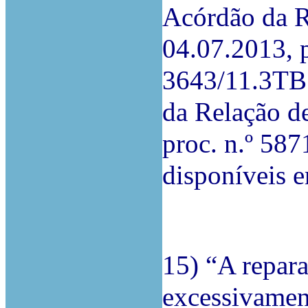
Acórdão da R
04.07.2013, p
3643/11.3TB
da Relação d
proc. n.º 58
disponíveis 
15) “A repara
excessivament