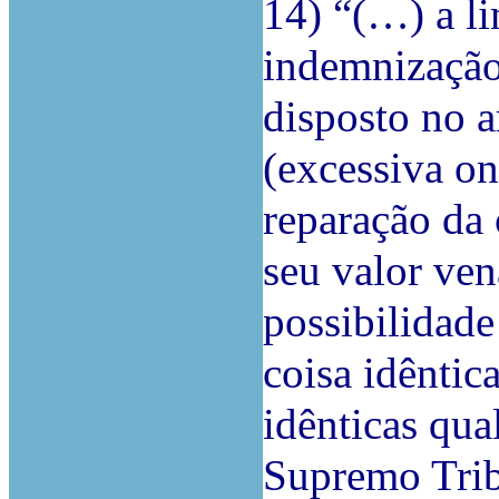
14) “(…) a l
indemnização
disposto no a
(excessiva o
reparação da 
seu valor ven
possibilidade
coisa idêntic
idênticas qua
Supremo Trib