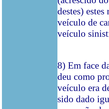
(acrescido do
destes) estes
veículo de ca
veículo sinis
8) Em face d
deu como pro
veículo era d
sido dado ig