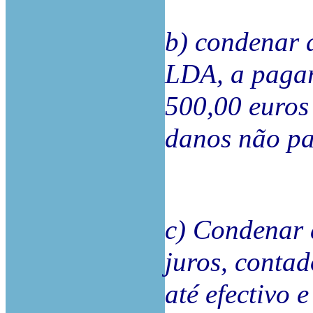
b) condena
LDA, a pagar
500,00 euros 
danos não pat
c) Condenar 
juros, contad
até efectivo 