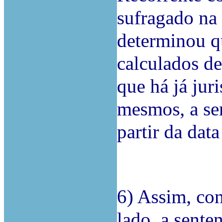
sufragado na 
determinou q
calculados de
que há já jur
mesmos, a ser
partir da dat
6) Assim, co
lado, a sente