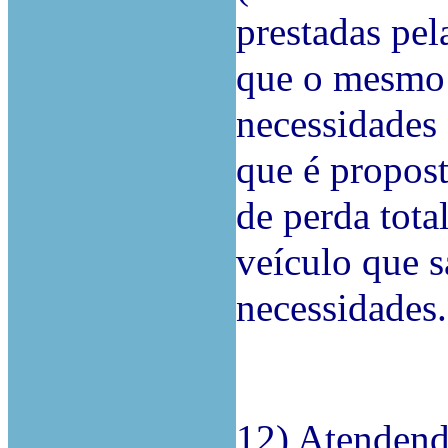
prestadas pel
que o mesmo r
necessidades
que é propos
de perda tota
veículo que 
necessidades.
12) Atendend