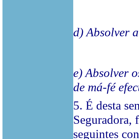
d) Absolver 
e) Absolver o
de má-fé efe
5. É desta se
Seguradora, 
seguintes con