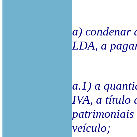
a) condena
LDA, a pagar
a.1) a quanti
IVA, a título
patrimoniais
veículo;