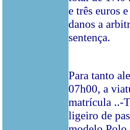
e três euros 
danos a arbit
sentença.
Para tanto a
07h00, a via
matrícula ..-
ligeiro de pa
modelo Polo, 