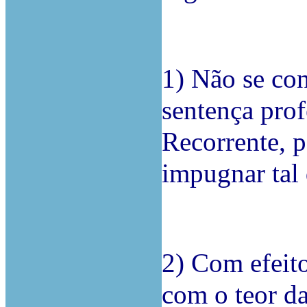
1) Não se co
sentença prof
Recorrente, p
impugnar tal 
2) Com efeit
com o teor da