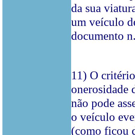
da sua viatura
um veículo de
documento n.º
11) O critéri
onerosidade 
não pode asse
o veículo eve
(como ficou 