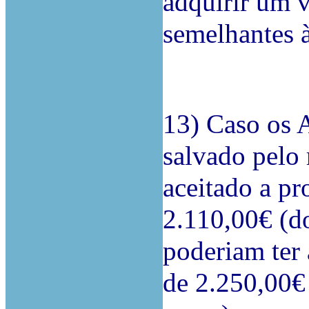
adquirir um v
semelhantes à
13) Caso os 
salvado pelo 
aceitado a p
2.110,00€ (do
poderiam ter
de 2.250,00€ 