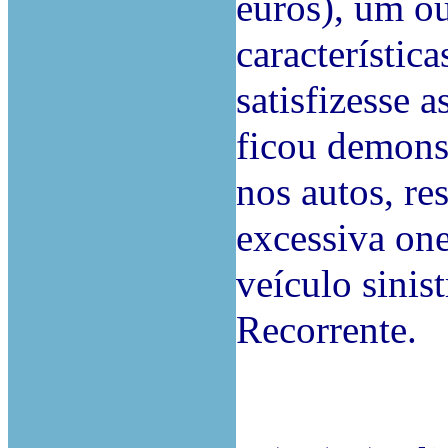
euros), um ou
característic
satisfizesse 
ficou demons
nos autos, re
excessiva on
veículo sinist
Recorrente.