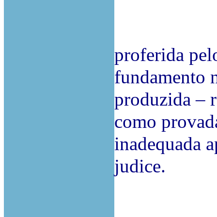
proferida pel
fundamento na
produzida – r
como provada
inadequada ap
judice.