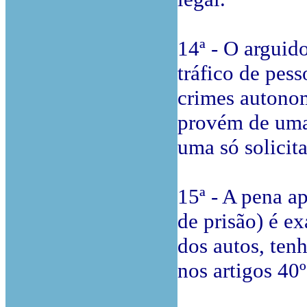
14ª - O arguid
tráfico de pes
crimes autonom
provém de uma 
uma só solicit
15ª - A pena a
de prisão) é e
dos autos, ten
nos artigos 40º