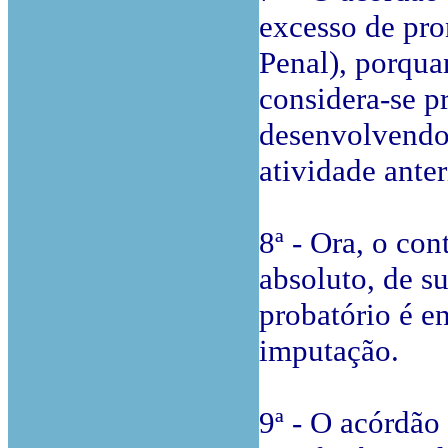
excesso de pron
Penal), porqua
considera-se p
desenvolvendo 
atividade ante
8ª - Ora, o co
absoluto, de s
probatório é en
imputação.
9ª - O acórdão