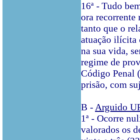
16ª - Tudo bem
ora recorrente
tanto que o rel
atuação ilícita
na sua vida, se
regime de prov
Código Penal 
prisão, com su
B -
Arguido U
1ª - Ocorre nu
valorados os d