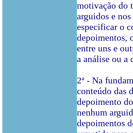
motivação do t
arguidos e nos
especificar o c
depoimentos, o
entre uns e ou
a análise ou a
2ª - Na fundam
conteúdo das d
depoimento dos
nenhum arguido
depoimentos d