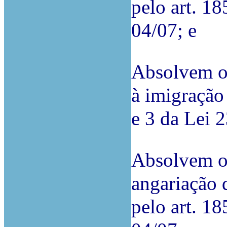
pelo art. 18
04/07; e
Absolvem o 
à imigração 
e 3 da Lei 
Absolvem o
angariação d
pelo art. 18