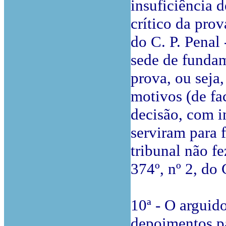
insuficiência 
crítico da prova
do C. P. Penal 
sede de fundam
prova, ou seja
motivos (de fa
decisão, com i
serviram para 
tribunal não fe
374º, nº 2, do 
10ª - O arguido
depoimentos pa