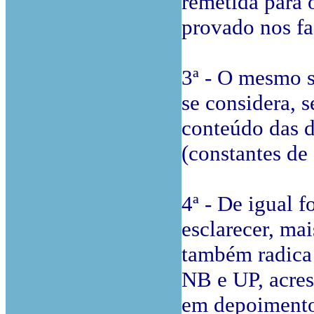
remetida para 
provado nos fac
3ª - O mesmo 
se considera, s
conteúdo das d
(constantes de 
4ª - De igual 
esclarecer, mai
também radica 
NB e UP, acres
em depoimento