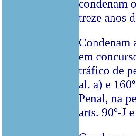
condenam o 
treze anos d
Condenam a 
em concurso 
tráfico de pe
al. a) e 160
Penal, na p
arts. 90º-J