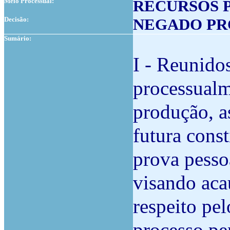
Meio Processual:
RECURSOS 
Decisão:
NEGADO P
Sumário:
I - Reunido
processualm
produção, a
futura cons
prova pesso
visando acau
respeito pel