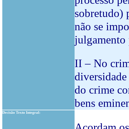
processo pe
sobretudo) p
não se impo
julgamento 
II – No cri
diversidade 
do crime co
bens eminen
Decisão Texto Integral:
Acordam os 