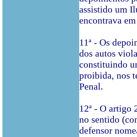
assistido um Il
encontrava em 
11ª - Os depoi
dos autos viol
constituindo 
proibida, nos t
Penal.
12ª - O artigo 
no sentido (co
defensor nomea