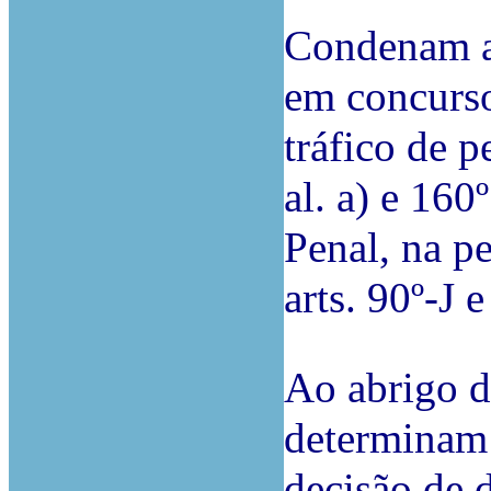
Condenam a 
em concurso 
tráfico de pe
al. a) e 160
Penal, na p
arts. 90º-J
Ao abrigo d
determinam 
decisão de 