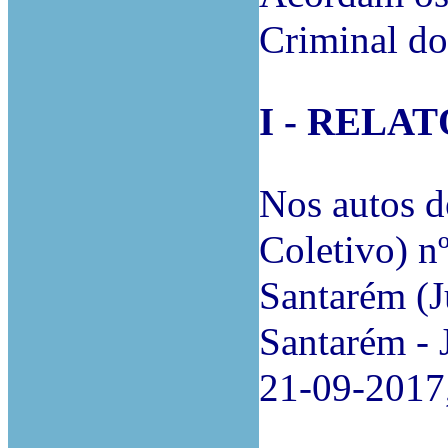
Criminal do
I - RELAT
Nos autos 
Coletivo) 
Santarém (J
Santarém - 
21-09-2017,