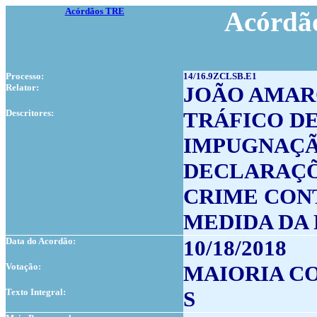
Acórdãos TRE
Acórdão
Processo:
14/16.9ZCLSB.E1
Relator:
JOÃO AMA
Descritores:
TRÁFICO DE
IMPUGNAÇÃ
DECLARAÇÕ
CRIME CON
MEDIDA DA
Data do Acordão:
10/18/2018
Votação:
MAIORIA CO
Texto Integral:
S