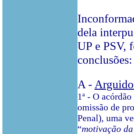
Inconformad
dela interp
UP e PSV, f
conclusões:
A -
Arguid
1ª - O acórdão
omissão de pron
Penal), uma ve
“
motivação da 