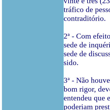
vinte e três (2
tráfico de pess
contraditório.
2ª - Com efeit
sede de inquér
sede de discus
sido.
3ª - Não houve
bom rigor, deve
entendeu que e
poderiam prest