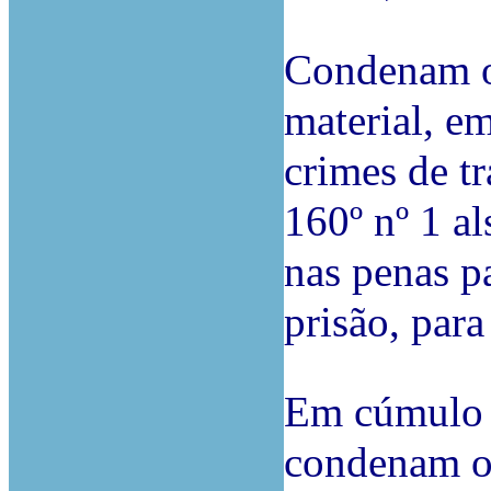
Condenam o
material, em
crimes de tr
160º nº 1 al
nas penas p
prisão, para
Em cúmulo j
condenam o 