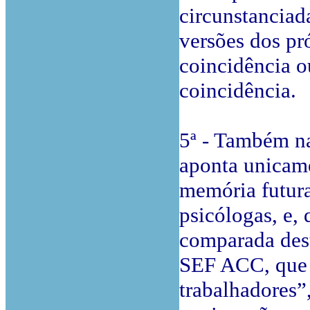
circunstanciad
versões dos pr
coincidência o
coincidência.
5ª - Também n
aponta unicam
memória futura
psicólogas, e,
comparada dest
SEF ACC, que 
trabalhadores”