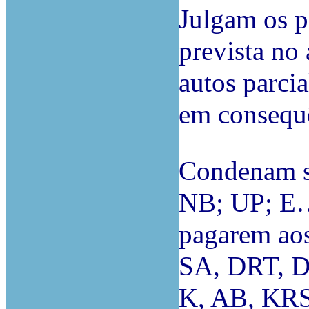
Julgam os p
prevista no
autos parci
em consequ
Condenam so
NB; UP; E…
pagarem ao
SA, DRT, D
K, AB, KRS,