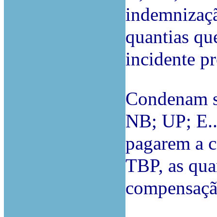
indemnizaçã
quantias qu
incidente pr
Condenam so
NB; UP; E..
pagarem a 
TBP, as quan
compensação