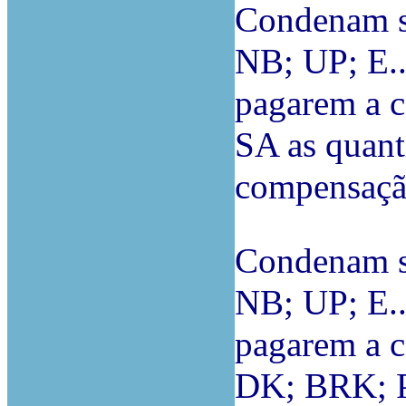
Condenam so
NB; UP; E..
pagarem a 
SA as quanti
compensação
Condenam so
NB; UP; E..
pagarem a 
DK; BRK; P