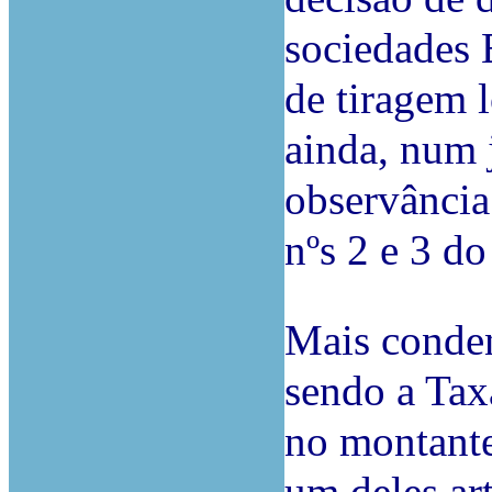
sociedades 
de tiragem l
ainda, num 
observância
nºs 2 e 3 do
Mais conden
sendo a Tax
no montante