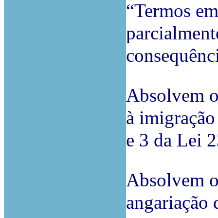
“Termos em
parcialment
consequênci
Absolvem o 
à imigração 
e 3 da Lei 
Absolvem o
angariação d