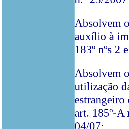
Absolvem o
auxílio à im
183º nºs 2 
Absolvem o
utilização d
estrangeiro 
art. 185º-A 
04/07;