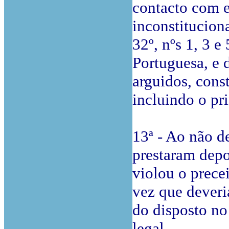
contacto com e
inconstituciona
32º, nºs 1, 3 e
Portuguesa, e 
arguidos, cons
incluindo o pri
13ª - Ao não d
prestaram depo
violou o prece
vez que deveri
do disposto no
legal.