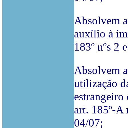
Absolvem a
auxílio à im
183º nºs 2 
Absolvem a
utilização d
estrangeiro 
art. 185º-A 
04/07;