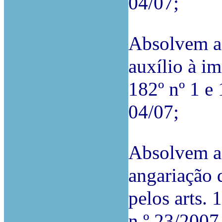
04/07;
Absolvem a 
auxílio à im
182º nº 1 e
04/07;
Absolvem a 
angariação d
pelos arts. 
n.º 23/2007