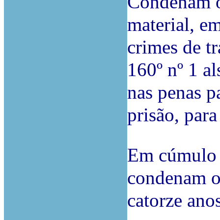
Condenam o
material, em
crimes de tr
160º nº 1 al
nas penas p
prisão, para
Em cúmulo j
condenam o 
catorze anos