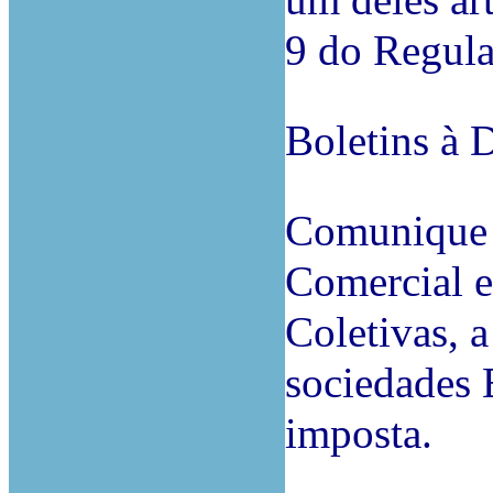
um deles art
9 do Regula
Boletins à 
Comunique 
Comercial e
Coletivas, 
sociedades 
imposta.