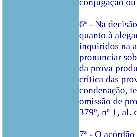
conjugação ou
6ª - Na decisão
quanto à alega
inquiridos na 
pronunciar sob
da prova produ
crítica das pr
condenação, te
omissão de pro
379º, nº 1, al. 
7ª - O acórdão