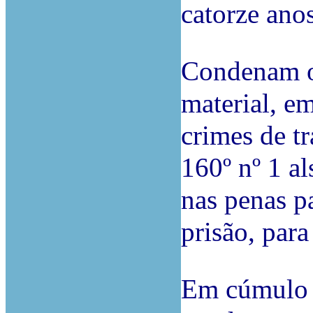
catorze anos
Condenam o
material, em
crimes de tr
160º nº 1 al
nas penas p
prisão, para
Em cúmulo j