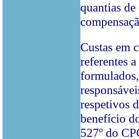
quantias de 
compensação
Custas em c
referentes 
formulados,
responsávei
respetivos 
benefício do
527º do CP