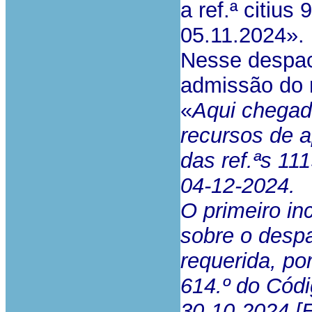
a ref.ª citius
05.11.2024».
Nesse despac
admissão do 
«
Aqui chegado
recursos de a
das ref.ªs 11
04-12-2024.
O primeiro in
sobre o despa
requerida, po
614.º do Códi
30-10-2024 [El