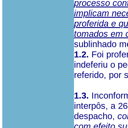
processo cont
implicam nec
proferida e q
tomados em 
sublinhado m
1.2.
Foi profe
indeferiu o p
referido, por
1.3.
Inconform
interpôs, a 2
despacho,
co
com efeito su