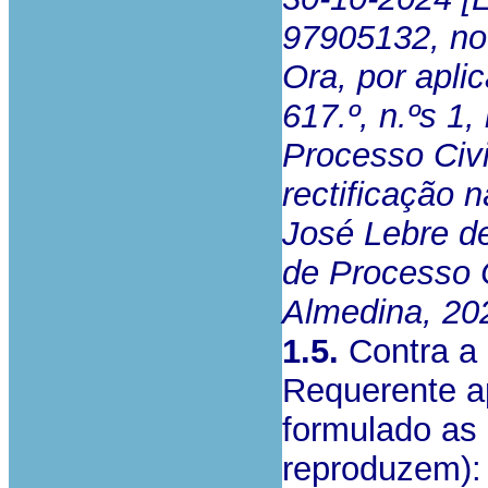
97905132, not
Ora, por apli
617.º, n.ºs 1,
Processo Civi
rectificação n
José Lebre de
de Processo C
Almedina, 20
1.5.
Contra a 
Requerente a
formulado as
reproduzem):