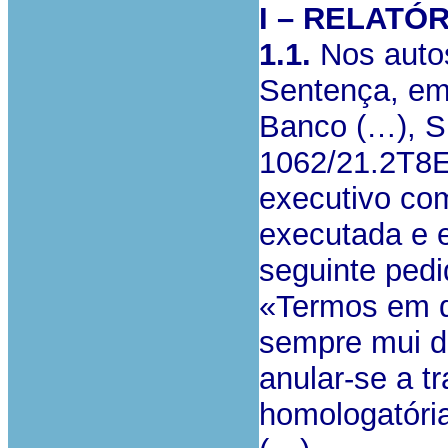
I – RELATÓ
1.1.
Nos auto
Sentença, em
Banco (…), S
1062/21.2T8
executivo c
executada e e
seguinte pedi
«Termos em q
sempre mui d
anular-se a t
homologatória