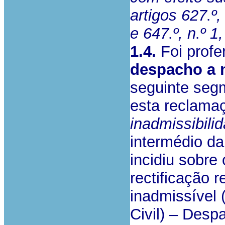
artigos 627
.
º,
e 647
.
º, n
.
º 1
1.4.
Foi profe
despacho a
seguinte segm
esta reclama
inadmissibilid
intermédio da
incidiu sobre
rectificação 
inadmissível 
Civil) – Desp