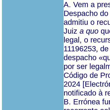
A. Vem a pre
Despacho do 
admitiu o rec
Juiz
a quo
que
legal, o recur
11196253
,
de 
despacho «que
por ser legal
Código de Pr
2024 [Electró
notificado à 
B. Errónea fu