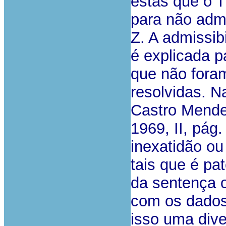
estas que o T
para não admi
Z. A admissib
é explicada p
que não fora
resolvidas. N
Castro Mendes
1969, II, pág.
inexatidão ou
tais que é pa
da sentença o
com os dados
isso uma dive