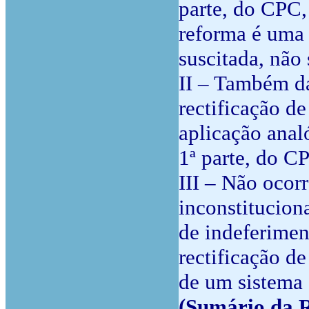
parte, do CPC,
reforma é uma 
suscitada, não
II – Também da
rectificação de
aplicação analó
1ª parte, do C
III – Não ocor
inconstituciona
de indeferimen
rectificação d
de um sistema 
(Sumário da R