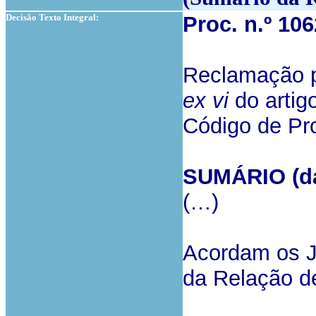
Decisão Texto Integral:
Proc. n.º 10
Reclamação pa
ex vi
do artigo
Código de Pro
SUMÁRIO (da 
(…)
Acordam os Ju
da Relação d