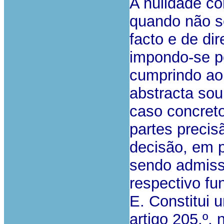
A nulidade co
quando não s
facto e de di
impondo-se p
cumprindo ao 
abstracta soub
caso concreto
partes precis
decisão, em p
sendo admissí
respectivo f
E. Constitui 
artigo 205.º, 