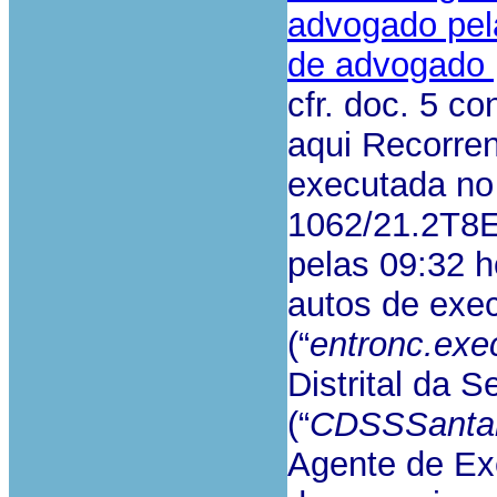
advogado pela
de advogado 
cfr. doc. 5 co
aqui Recorre
executada no 
1062/21.2T8E
pelas 09:32 h
autos de exe
(“
entronc.exe
Distrital da 
(“
CDSSSantar
Agente de Exe