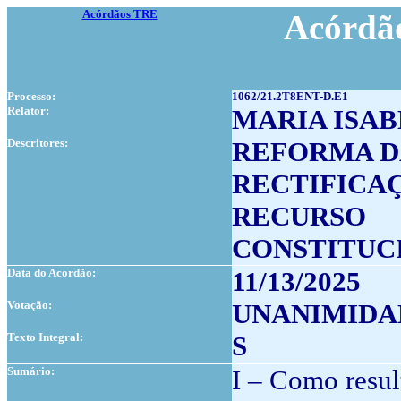
Acórdãos TRE
Acórdão
Processo:
1062/21.2T8ENT-D.E1
Relator:
MARIA ISA
Descritores:
REFORMA D
RECTIFICA
RECURSO
CONSTITUC
Data do Acordão:
11/13/2025
Votação:
UNANIMIDA
Texto Integral:
S
Sumário:
I – Como result