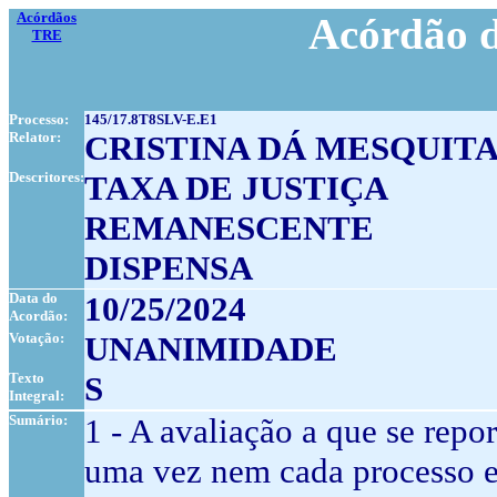
Acórdãos
Acórdão d
TRE
Processo:
145/17.8T8SLV-E.E1
Relator:
CRISTINA DÁ MESQUIT
Descritores:
TAXA DE JUSTIÇA
REMANESCENTE
DISPENSA
Data do
10/25/2024
Acordão:
Votação:
UNANIMIDADE
Texto
S
Integral:
Sumário:
1 - A avaliação a que se repo
uma vez nem cada processo e