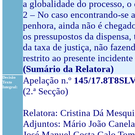
a globalidade do processo, o 
2 – No caso encontrando-se a 
penhora, ainda não é chegado
os pressupostos da dispensa,
da taxa de justiça, não faze
restrito ao presente incident
(Sumário da Relatora)
Decisão
Apelação n.º
145/17.8T8SL
Texto
Integral:
(2.ª Secção)
Relatora: Cristina Dá Mesqui
Adjuntos: Mário João Canela
José Manuel Costa Galo Tom