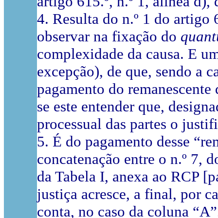
artigo 615.º, n.º 1, alínea d)
4. Resulta do n.º 1 do artigo
observar na fixação do
quan
complexidade da causa. E um 
excepção), de que, sendo a ca
pagamento do remanescente da
se este entender que, design
processual das partes o justif
5. É do pagamento desse “rem
concatenação entre o n.º 7, do
da Tabela I, anexa ao RCP [p
justiça acresce, a final, por 
conta, no caso da coluna “A”