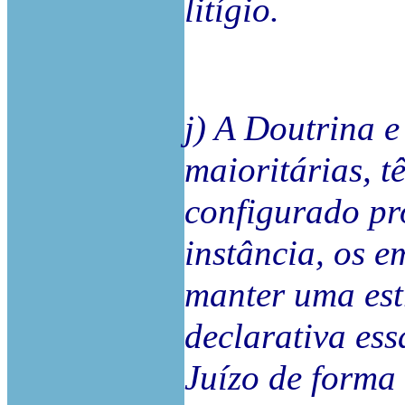
litígio.
j) A Doutrina 
maioritárias, 
configurado pr
instância, os 
manter uma est
declarativa es
Juízo de forma