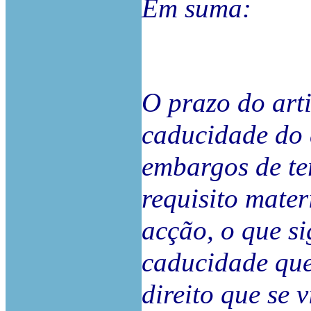
Em suma:
O prazo do art
caducidade do 
embargos de ter
requisito mater
acção, o que si
caducidade que
direito que se v