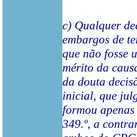
c) Qualquer de
embargos de ter
que não fosse 
mérito da caus
da douta decisã
inicial, que ju
formou apenas c
349.º, a contrar