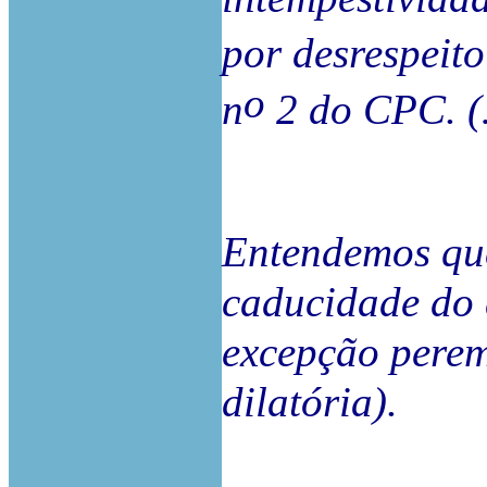
por desrespeito
o
n
2 do CPC. 
Entendemos que
caducidade do d
excepção perem
dilatória).