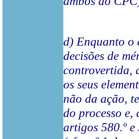
ambos do CPC)
d) Enquanto o 
decisões de mér
controvertida, 
os seus element
não da ação, te
do processo e, 
artigos 580.º e