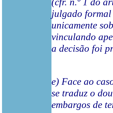
(cfr. n.º 1 do 
julgado formal
unicamente sob
vinculando ape
a decisão foi p
e) Face ao cas
se traduz o do
embargos de ter