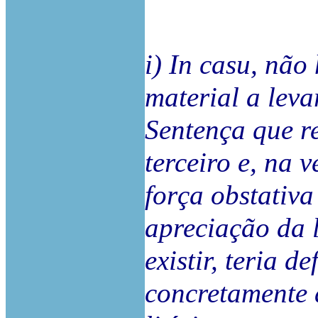
i) In casu, não
material a leva
Sentença que r
terceiro e, na 
força obstativa
apreciação da l
existir, teria d
concretamente 