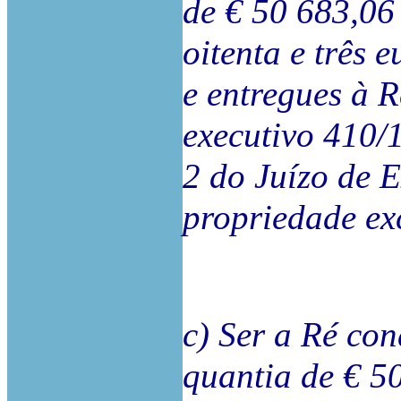
de € 50 683,06 
oitenta e três 
e entregues à 
executivo 410/1
2 do Juízo de 
propriedade ex
c) Ser a Ré co
quantia de € 5