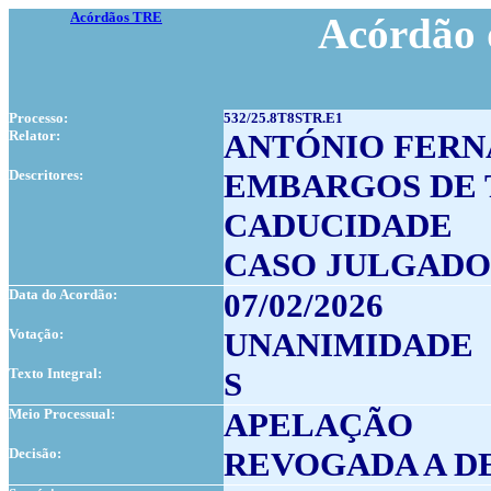
Acórdãos TRE
Acórdão 
Processo:
532/25.8T8STR.E1
Relator:
ANTÓNIO FERN
Descritores:
EMBARGOS DE 
CADUCIDADE
CASO JULGADO
Data do Acordão:
07/02/2026
Votação:
UNANIMIDADE
Texto Integral:
S
Meio Processual:
APELAÇÃO
Decisão:
REVOGADA A D