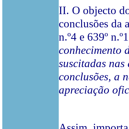
II. O objecto d
conclusões da a
n.º4 e 639º n.º
conhecimento d
suscitadas nas 
conclusões, a 
apreciação ofi
Assim, importa 