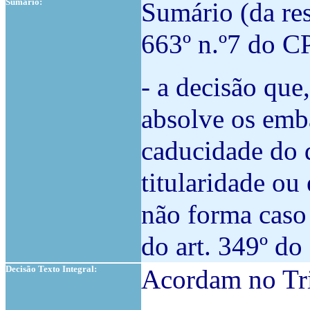
Sumário:
Sumário (da res
663º n.º7 do C
- a decisão que
absolve os emb
caducidade do d
titularidade ou 
não forma caso 
do art. 349º d
Decisão Texto Integral:
Acordam no Tri