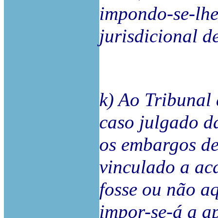
impondo-se-lhe
jurisdicional de
k) Ao Tribunal 
caso julgado d
os embargos de 
vinculado a aca
fosse ou não a
impor-se-á a a