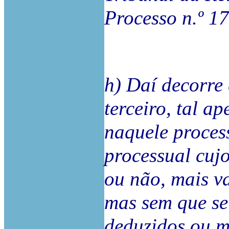
Processo n.º 1
h) Daí decorre
terceiro, tal a
naquele process
processual cujo
ou não, mais va
mas sem que se 
deduzidos ou m