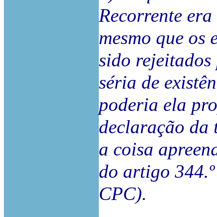
Recorrente era 
mesmo que os e
sido rejeitado
séria de existê
poderia ela pr
declaração da t
a coisa apreend
do artigo 344.º
CPC).