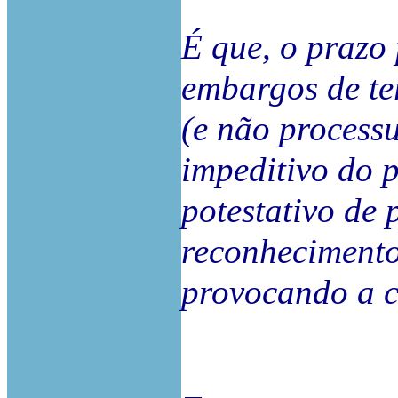
É que, o prazo
embargos de ter
(e não processu
impeditivo do p
potestativo de 
reconhecimento
provocando a c