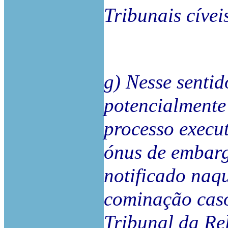
Tribunais cívei
g) Nesse sentid
potencialmente
processo execut
ónus de embarg
notificado naq
cominação caso
Tribunal da Re