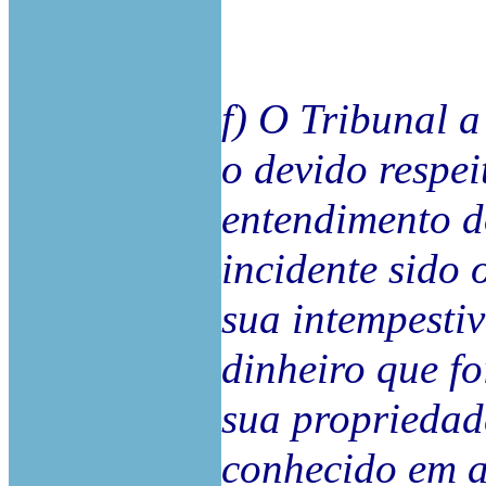
f) O Tribunal a
o devido respei
entendimento d
incidente sido 
sua intempestiv
dinheiro que fo
sua propriedade
conhecido em a