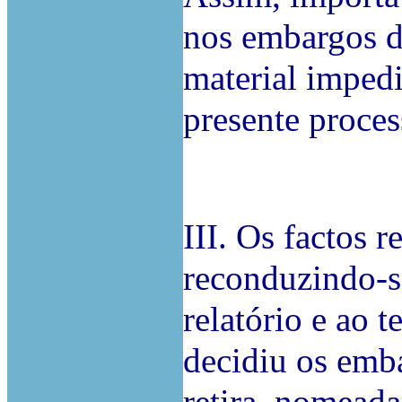
nos embargos de
material imped
presente proces
III. Os factos 
reconduzindo-s
relatório e ao
decidiu os emba