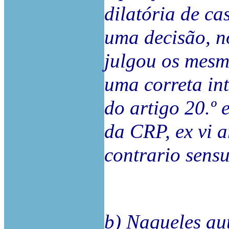
dilatória de ca
uma decisão, n
julgou os mesm
uma correta int
do artigo 20.º 
da CRP, ex vi ar
contrario sensu
b) Naqueles au