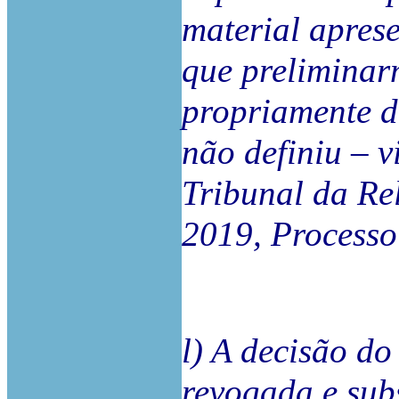
material apres
que preliminar
propriamente d
não definiu – v
Tribunal da Re
2019, Process
l) A decisão do
revogada e sub