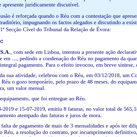
e apresente juridicamente discutível.
clusão é reforçada quando o Réu com a contestação que apres
traditório, impugnando os factos alegados e discutindo a exis
ª Secção Cível do Tribunal da Relação de Évora:
o:
 S.A
., com sede em Lisboa, intentou a presente ação declara
te em ..., pedindo a condenação do Réu no pagamento da quant
 integral pagamento. Para o efeito invocou, em breve síntese, 
da sua atividade, celebrou com o Réu, em 03/12/2018, um Con
o Réu o gozo temporário, pelo prazo de 48 meses, do equipame
ra, um valor mensal.
 equipamento, que foi entregue ao Réu.
4-2019 e 15-07-2019, emitiu 8 faturas, no valor total de 565,1
amento atempado das faturas e juros de mora.
 falta de pagamento de mais de 3 mensalidades e após ter dil
 Réu, a resolução do contrato, por incumprimento definitivo