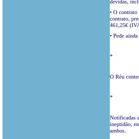
devidas, inc
• O contrato
contrato, pr
461,25€ (IVA
• Pede ainda
*
O Réu contes
*
Notificadas a
ineptidão, e
ambos.