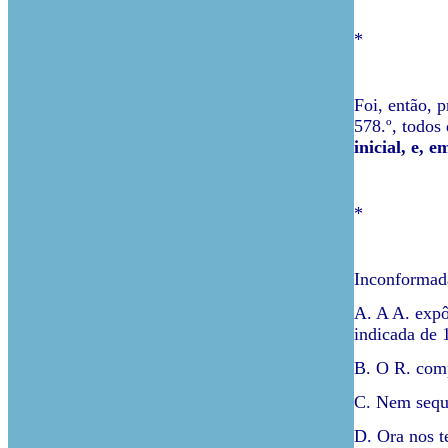
*
Foi, então, p
578.º, todos
inicial, e, 
*
Inconformada
A. A A. expô
indicada de 
B. O R. comp
C. Nem seque
D. Ora nos te