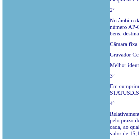
2º
No âmbito da
número AP-05
bens, destina
Câmara fixa
Gravador Cc
Melhor ident
3º
Em cumprimen
STATUSDIST
4º
Relativament
pelo prazo d
cada, ao qua
valor de 15,