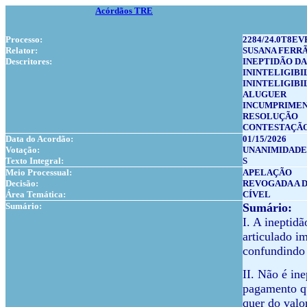
Acórdãos TRE
Processo:
2284/24.0T8EV
Relator:
SUSANA FERR
Descritores:
INEPTIDÃO DA
ININTELIGIBI
ININTELIGIBI
ALUGUER
INCUMPRIME
RESOLUÇÃO
CONTESTAÇÃ
Data do Acordão:
01/15/2026
Votação:
UNANIMIDADE
Texto Integral:
S
Meio Processual:
APELAÇÃO
Decisão:
REVOGADA A 
Área Temática:
CÍVEL
Sumário:
Sumário:
I. A ineptidã
articulado im
confundindo 
II. Não é in
pagamento qu
quer do valor