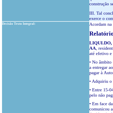
construção s
III. Tal con
exerce o con
Decisão Texto Integral:
Acordam na 1
Relatóri
LIQUI.DO,
AA
, residen
até efetivo e
• No âmbito 
a entregar a
pagar à Auto
• Adquiriu o
• Entre 15-0
pelo não pag
• Em face da
comunicou ao