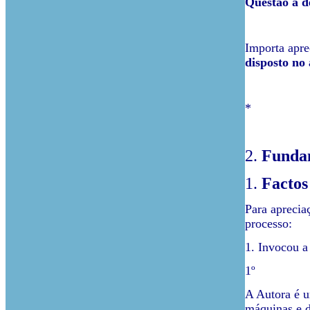
Questão a d
Importa apre
disposto no 
*
2.
Funda
1.
Factos
Para aprecia
processo:
1. Invocou a 
1º
A Autora é u
máquinas e d