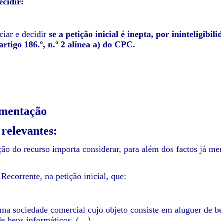
ecidir:
ciar e decidir
se a petição inicial é inepta, por ininteligib
artigo 186.º, n.º 2 alínea a) do CPC.
mentação
 relevantes:
ção do recurso importa considerar, para além dos factos já me
Recorrente, na petição inicial, que:
ma sociedade comercial cujo objeto consiste em aluguer de b
e bens informáticos, (…)