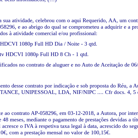
 sua atividade, celebrou com o aqui Requerido, AA, um contra
8296, e ao abrigo do qual se comprometeu a adquirir e a pro
dos à atividade comercial e/ou profissional:
 HDCVI 1080p Full HD Dia / Noite - 3 qtd.
tv HDCVI 1080p Full HD 8 Ch - 1 qtd.
ificados no contrato de aluguer e no Auto de Aceitação de 06/
to desse contrato por indicação e sob proposta do Réu, a 
ANCE, UNIPESSOAL, LDA, NIF/NIPC .... Cfr docs. 4, 5 
e ao contrato AP-058296, em 03-12-2018, a Autora, por interm
e 48 meses, mediante o pagamento de prestações devidas a tít
l acresce o IVA à respetiva taxa legal à data, acrescido do se
10€, com a prestação mensal no valor de 100,15€.