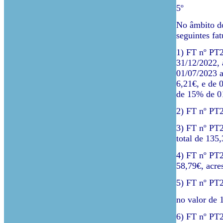
5º
No âmbito do
seguintes fat
1) FT nº PT2
31/12/2022, 
01/07/2023 a
6,21€, e de 
de 15% de 01
2) FT nº PT2
3) FT nº PT2
total de 135
4) FT nº PT2
58,79€, acre
5) FT nº PT2
no valor de 
6) FT nº PT2