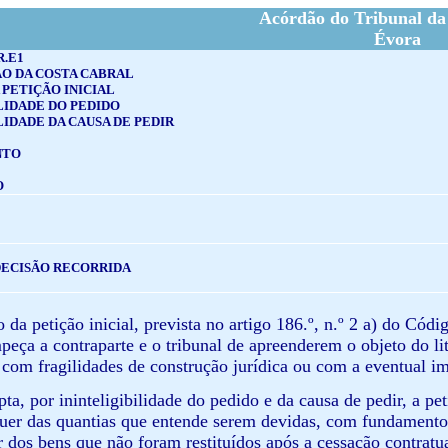
Acórdão do Tribunal da
Évora
R.E1
ÃO DA COSTA CABRAL
 PETIÇÃO INICIAL
LIDADE DO PEDIDO
LIDADE DA CAUSA DE PEDIR
NTO
O
DECISÃO RECORRIDA
o da petição inicial, prevista no artigo 186.º, n.º 2 a) do Cód
peça a contraparte e o tribunal de apreenderem o objeto do lit
com fragilidades de construção jurídica ou com a eventual im
epta, por ininteligibilidade do pedido e da causa de pedir, a 
er das quantias que entende serem devidas, com fundamento 
 dos bens que não foram restituídos após a cessação contratual