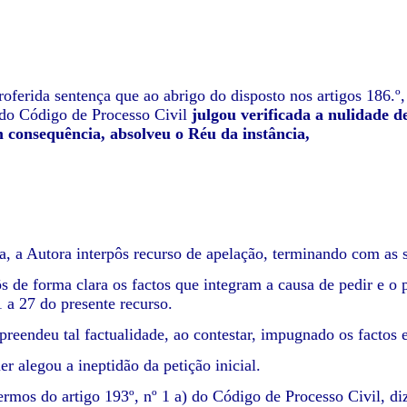
roferida sentença que ao abrigo do disposto nos artigos 186.º, n.
 do Código de Processo Civil
julgou verificada a nulidade d
em consequência, absolveu o Réu da instância,
, a Autora interpôs recurso de apelação, terminando com as 
s de forma clara os factos que integram a causa de pedir e o p
1 a 27 do presente recurso.
reendeu tal factualidade, ao contestar, impugnado os factos
r alegou a ineptidão da petição inicial.
rmos do artigo 193º, nº 1 a) do Código de Processo Civil, diz-