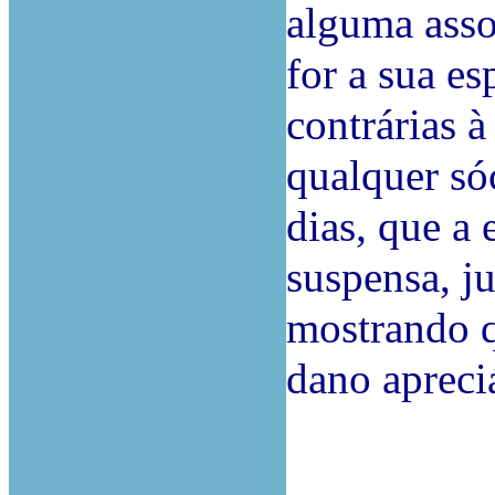
alguma asso
for a sua es
contrárias à
qualquer só
dias, que a 
suspensa, ju
mostrando q
dano apreci