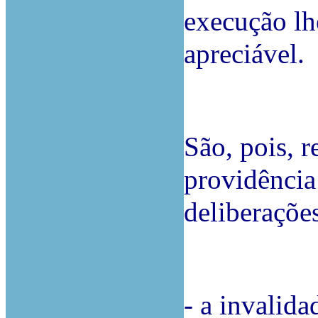
execução lh
apreciável.
São, pois, r
providência
deliberaçõe
- a invalida