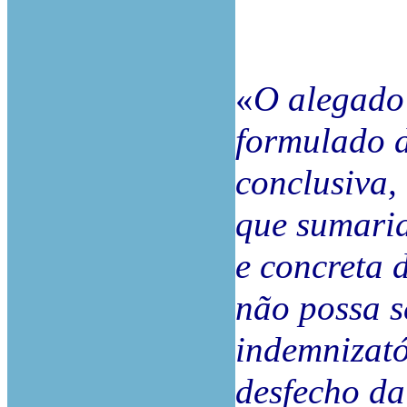
«
O alegado
formulado d
conclusiva,
que sumaria
e concreta 
não possa s
indemnizató
desfecho da