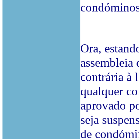
condómino
Ora, estand
assembleia 
contrária à
qualquer co
aprovado po
seja suspens
de condómi