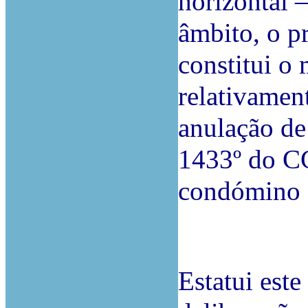
horizontal –
âmbito, o p
constitui o
relativament
anulação de 
1433º do CC
condómino 
Estatui este