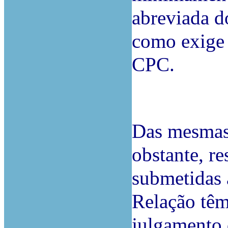
abreviada d
como exige o
CPC.
Das mesmas
obstante, re
submetidas 
Relação têm 
julgamento 