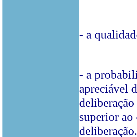
- a qualida
- a probabi
apreciável 
deliberação 
superior ao
deliberação