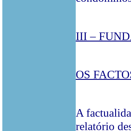
III – FU
OS FACTO
A factualida
relatório de