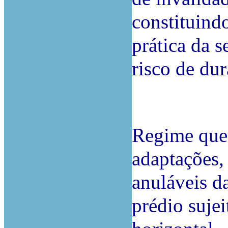
constituindo
prática da 
risco de du
Regime que 
adaptações,
anuláveis d
prédio suje