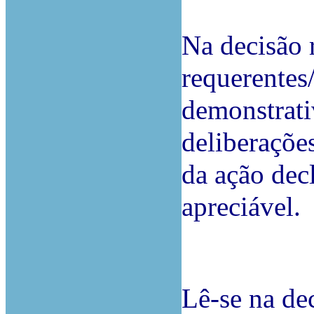
Na decisão 
requerentes
demonstrati
deliberaçõe
da ação dec
apreciável.
Lê-se na dec