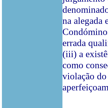
denominad
na alegada 
Condóminos 
errada qual
(iii) a exis
como conseq
violação do
aperfeiçoam