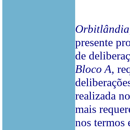
Orbitlândia
presente pr
de delibera
Bloco A
, r
deliberaçõe
realizada no
mais requer
nos termos e