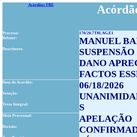
Acórdãos TRE
Acórdão
Processo:
176/26.7T8LAG.E1
Relator:
MANUEL B
Descritores:
SUSPENSÃO 
DANO APRE
FACTOS ESS
Data do Acordão:
06/18/2026
Votação:
UNANIMIDA
Texto Integral:
S
Meio Processual:
APELAÇÃO
Decisão:
CONFIRMAD