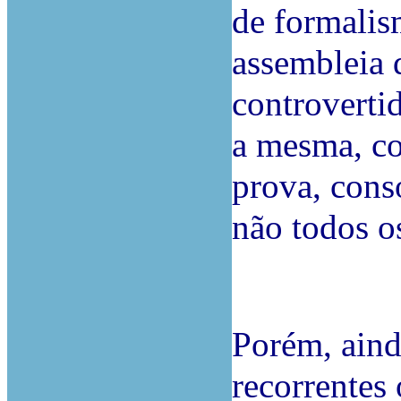
de formalis
assembleia 
controverti
a mesma, co
prova, cons
não todos o
Porém, ainda
recorrentes 