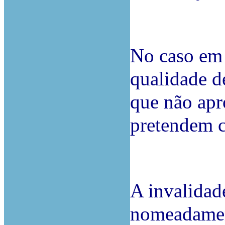
No caso em 
qualidade d
que não apr
pretendem c
A invalidad
nomeadament