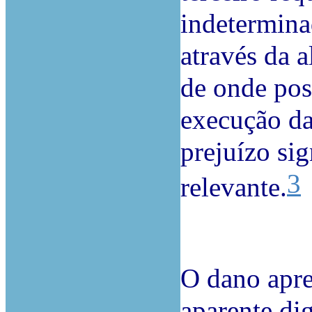
indetermina
através da 
de onde pos
execução da
prejuízo sig
3
relevante.
O dano apre
aparente di