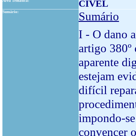
Área Temática:
CÍVEL
Sumário:
Sumário
I - O dano a
artigo 380º
aparente di
estejam evi
difícil rep
procedimen
impondo-se 
convencer o