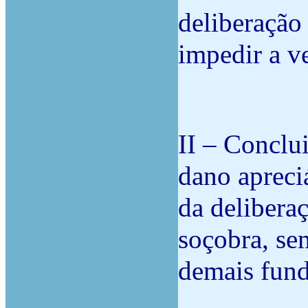
deliberação
impedir a v
II – Conclu
dano apreci
da delibera
soçobra, se
demais fun