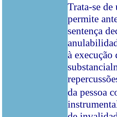
Trata-se de
permite ante
sentença de
anulabilida
à execução 
substancial
repercussõe
da pessoa c
instrumenta
de invalidad