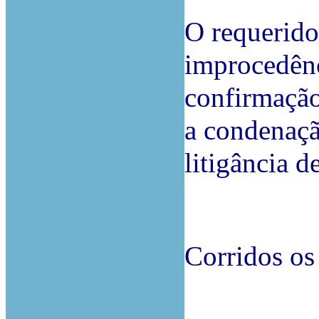
O requerido
improcedênc
confirmação
a condenaçã
litigância d
Corridos os 