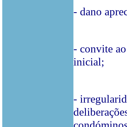
- dano aprec
- convite a
inicial;
- irregular
deliberaçõe
condóminos