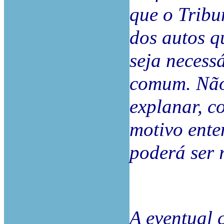
que o Tribu
dos autos q
seja necess
comum. Não
explanar, c
motivo ent
poderá ser 
A eventual 