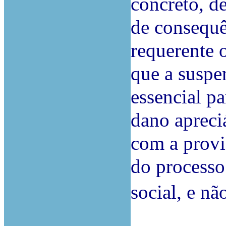
concreto, d
de consequê
requerente 
que a suspe
essencial p
dano apreciá
com a provi
do processo
social, e nã