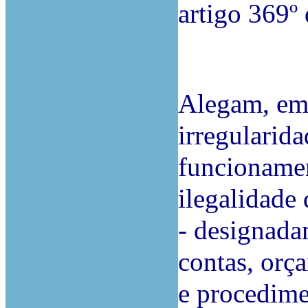
artigo 369º
Alegam, em 
irregularid
funcionamen
ilegalidade
- designada
contas, orç
e procedime