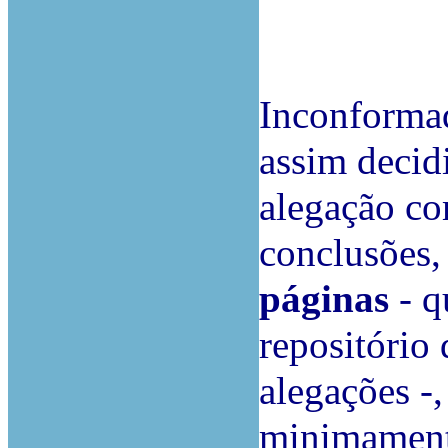
Inconformad
assim decidi
alegação c
conclusões,
páginas
- q
repositório
alegações -,
minimamente