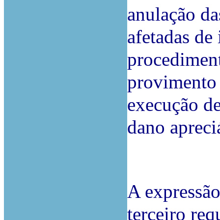
anulação da
afetadas de 
procediment
provimento 
execução de
dano apreci
A expressão
terceiro req