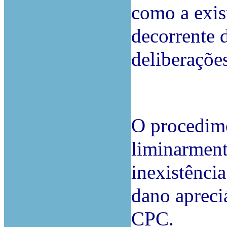
como a exis
decorrente 
deliberaçõe
O procedime
liminarmen
inexistênci
dano apreci
CPC.