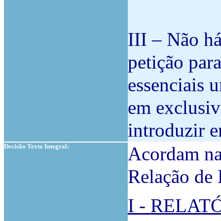
III – Não h
petição para
essenciais 
em exclusiv
introduzir e
Decisão Texto Integral:
Acordam na 
Relação de
I - RELAT