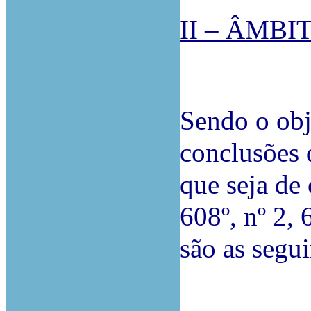
II – ÂMB
Sendo o obj
conclusões 
que seja de 
608º, nº 2, 
são as segui