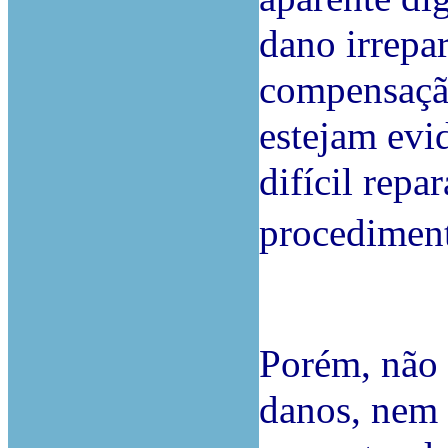
dano irrepar
compensação
estejam evi
difícil rep
procedimen
Porém, não 
danos, nem 