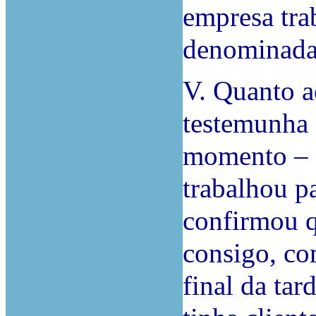
empresa tra
denominada
V. Quanto a
testemunha
momento – 1
trabalhou p
confirmou q
consigo, co
final da ta