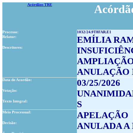
Acórdãos TRE
Acórdão
Processo:
1032/24.9T8FAR.E1
Relator:
EMÍLIA RA
Descritores:
INSUFICIÊN
AMPLIAÇÃO
ANULAÇÃO 
Data do Acordão:
03/25/2026
Votação:
UNANIMIDA
Texto Integral:
S
Meio Processual:
APELAÇÃO
Decisão:
ANULADA A