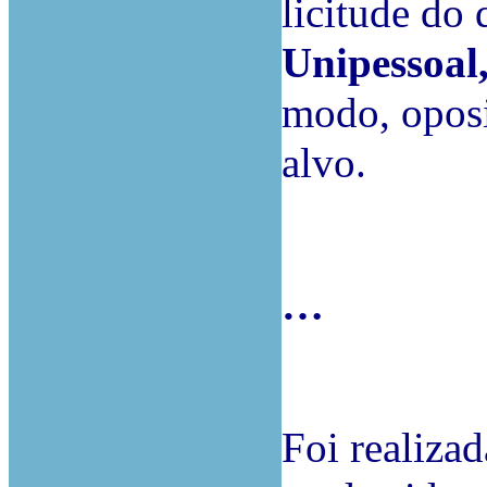
licitude do
Unipessoal
modo, oposi
alvo.
…
Foi realizad