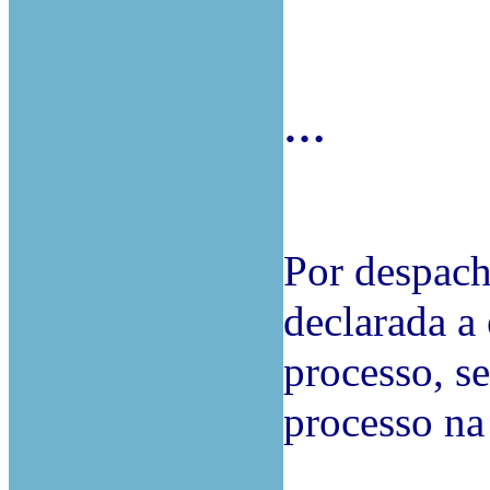
…
Por despach
declarada a
processo, s
processo n