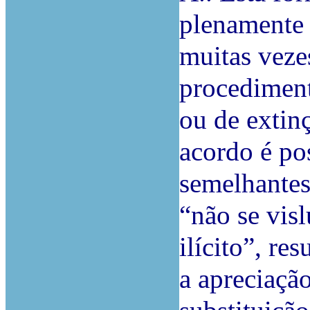
plenamente 
muitas veze
procediment
ou de extinç
acordo é po
semelhantes
“não se vis
ilícito”, re
a apreciaçã