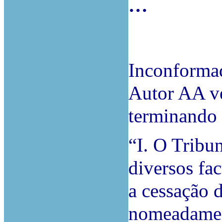
…
Inconformad
Autor AA ve
terminando 
“I. O Tribu
diversos fa
a cessação d
nomeadamen