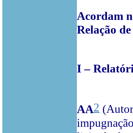
Acordam na
Relação de
I – Relatór
2
AA
(Autor)
impugnação 