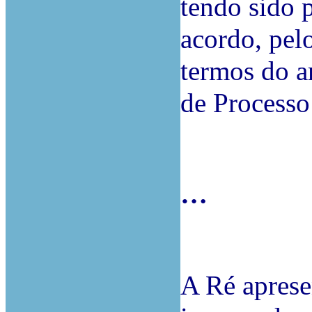
tendo sido p
acordo, pelo
termos do ar
de Processo
…
A Ré aprese