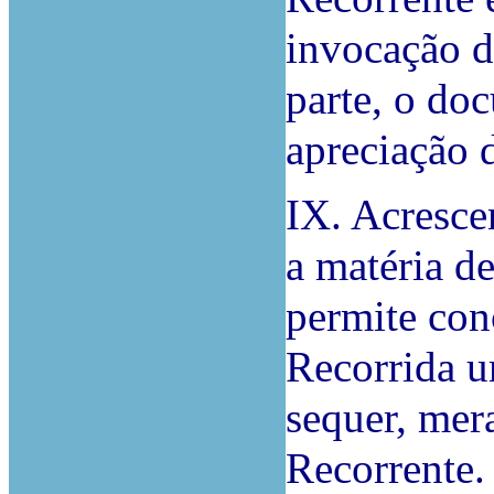
invocação d
parte, o doc
apreciação 
IX. Acresce
a matéria de
permite conc
Recorrida u
sequer, mer
Recorrente.