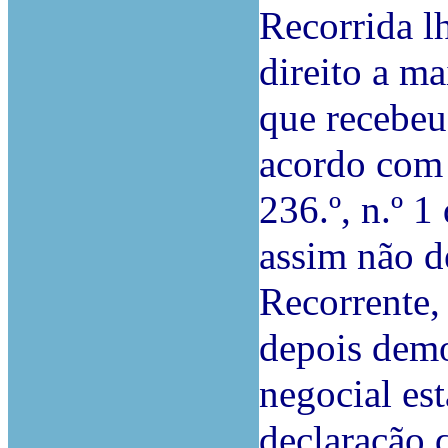
Recorrida l
direito a m
que recebeu
acordo com o
236.º, n.º 1
assim não de
Recorrente,
depois demo
negocial es
declaração 