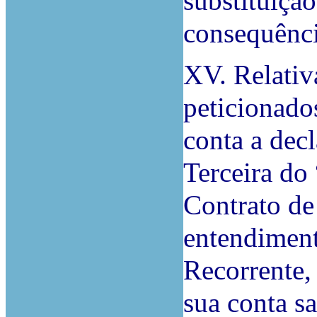
substituiçã
consequênci
XV. Relativ
peticionado
conta a dec
Terceira d
Contrato de
entendiment
Recorrente,
sua conta s