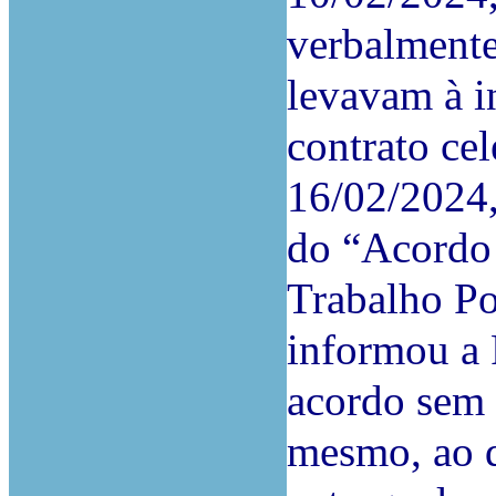
verbalmente
levavam à i
contrato cel
16/02/2024,
do “Acordo
Trabalho Po
informou a 
acordo sem 
mesmo, ao q