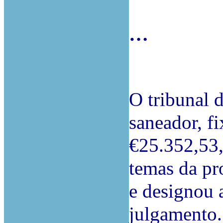
…
O tribunal d
saneador, f
€25.352,53,
temas da pr
e designou 
julgamento.