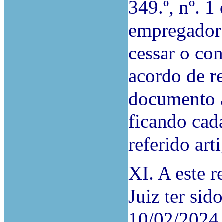
349.º, nº. 
empregador 
cessar o con
acordo de r
documento a
ficando cad
referido art
XI. A este r
Juiz ter sid
10/02/2024