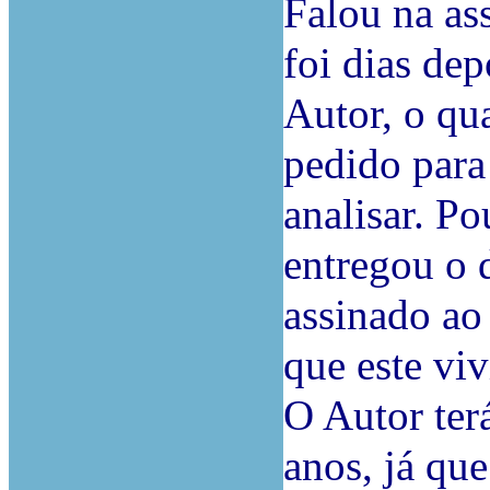
Falou na as
foi dias dep
Autor, o qu
pedido para
analisar. Po
entregou o
assinado ao
que este vi
O Autor ter
anos, já que