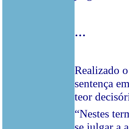
…
Realizado o
sentença em
teor decisór
“Nestes ter
se julgar a