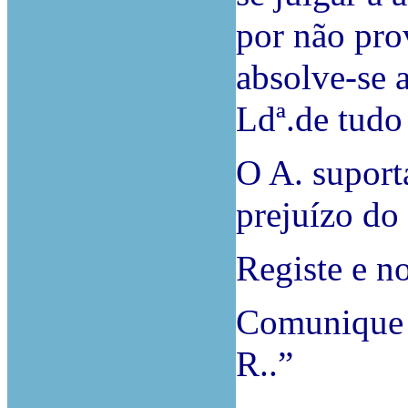
por não pro
absolve-se 
Ldª.de tudo
O A. suport
prejuízo do 
Registe e no
Comunique a
R..”