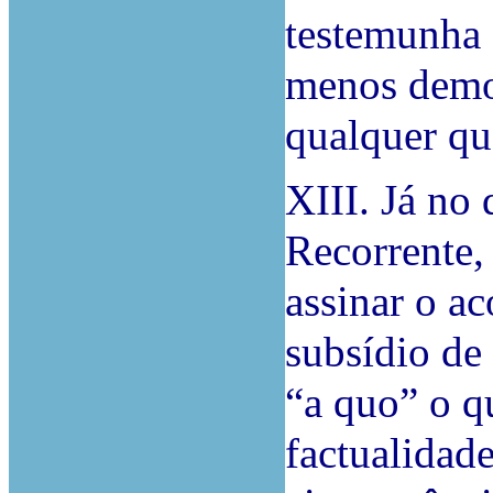
testemunha 
menos demo
qualquer qu
XIII. Já no 
Recorrente,
assinar o ac
subsídio de
“a quo” o q
factualidade