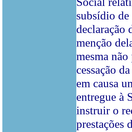
Social rela
subsídio d
declaração 
menção dela
mesma não p
cessação da
em causa um
entregue à 
instruir o 
prestações 