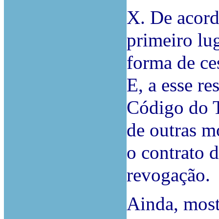
X. De acord
primeiro lug
forma de ce
E, a esse re
Código do T
de outras m
o contrato 
revogação.
Ainda, most