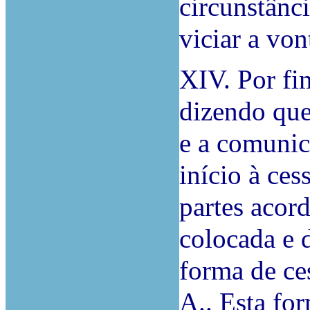
circunstânci
viciar a von
XIV. Por fi
dizendo que
e a comunic
início à ce
partes acord
colocada e 
forma de ce
A.. Esta fo