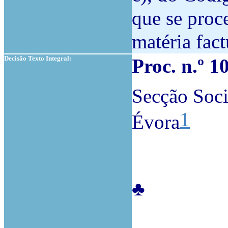
que se proc
matéria fact
Decisão Texto Integral:
Proc. n.º 
Secção Soci
1
Évora
♣