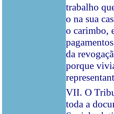
trabalho qu
o na sua cas
o carimbo, 
pagamentos,
da revogaçã
porque vivia
representan
VII. O Trib
toda a docu