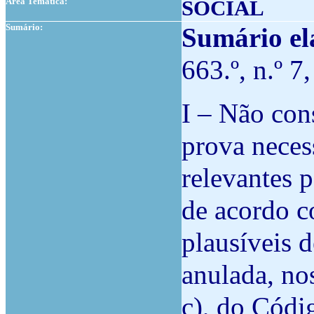
Área Temática:
SOCIAL
Sumário:
Sumário el
663.º, n.º 7
I – Não con
prova necess
relevantes p
de acordo c
plausíveis d
anulada, nos
c), do Códi