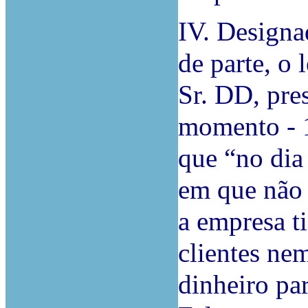
IV. Design
de parte, o 
Sr. DD, pre
momento - 1
que “no dia
em que não 
a empresa ti
clientes ne
dinheiro pa