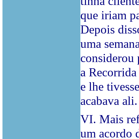
tinha client
que iriam p
Depois diss
uma semana,
considerou 
a Recorrida
e lhe tivess
acabava ali.
VI. Mais re
um acordo d