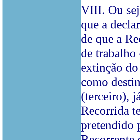
VIII. Ou se
que a decla
de que a Re
de trabalho
extinção do
como destin
(terceiro), 
Recorrida t
pretendido 
Recorrente 