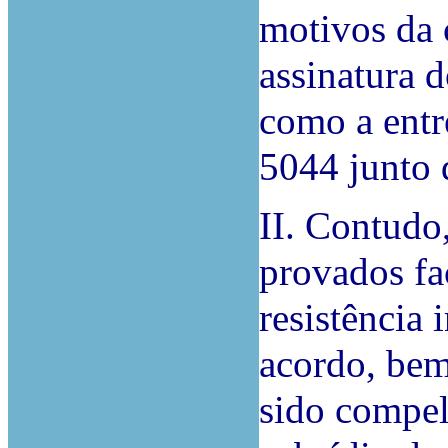
motivos da c
assinatura 
como a entr
5044 junto 
II. Contudo
provados fa
resistência 
acordo, bem
sido compel