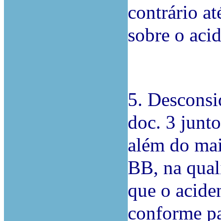
contrário at
sobre o acid
5. Desconsi
doc. 3 junt
além do mai
BB, na qual
que o acide
conforme pa