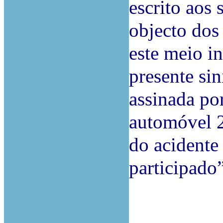
escrito aos 
objecto dos
este meio i
presente sin
assinada po
automóvel 
do acidente
participado”