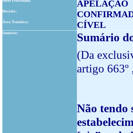
Meio Processual:
APELAÇÃO
Decisão:
CONFIRMAD
Área Temática:
CÍVEL
Sumário:
Sumário d
(Da exclusi
artigo 663º 
Não tendo 
estabelecim