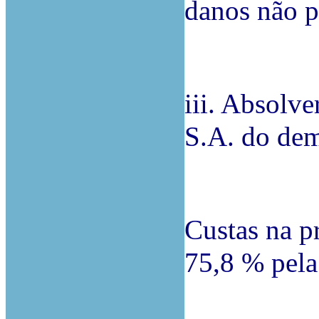
danos não p
iii. Absol
S.A. do dem
Custas na p
75,8 % pela