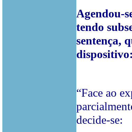
Agendou-se 
tendo subs
sentença, q
dispositivo
“Face ao ex
parcialment
decide-se: