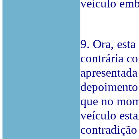
veículo emb
9. Ora, est
contrária c
apresentada
depoimento 
que no mome
veículo esta
contradição 