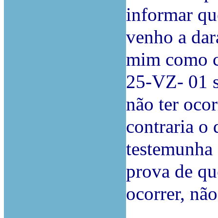
informar qu
venho a dar
mim como c
25-VZ- 01 s
não ter oco
contraria o
testemunha 
prova de qu
ocorrer, nã