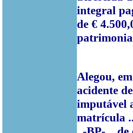
integral p
de € 4.500,
patrimonia
Alegou, em
acidente d
imputável 
matrícula .
..-BP-.., de