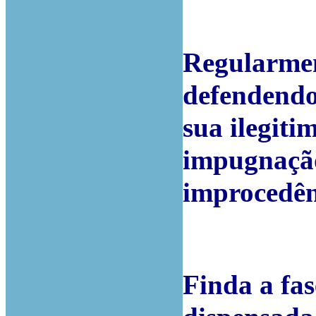
Regularmen
defendendo
sua ilegiti
impugnação
improcedên
Finda a fas