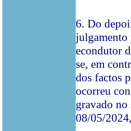
6. Do depoi
julgamento 
econdutor da
se, em contr
dos factos 
ocorreu con
gravado no 
08/05/2024,