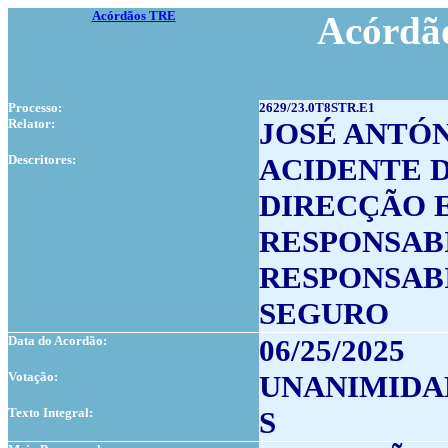
Acórdãos TRE
Acórdão
Processo:
2629/23.0T8STR.E1
Relator:
JOSÉ ANTÓ
Descritores:
ACIDENTE 
DIRECÇÃO E
RESPONSABI
RESPONSAB
SEGURO
Data do Acordão:
06/25/2025
Votação:
UNANIMIDA
Texto Integral:
S