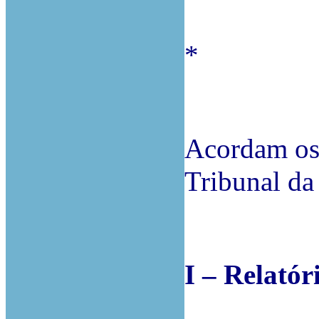
*
Acordam os 
Tribunal da
I – Relatór