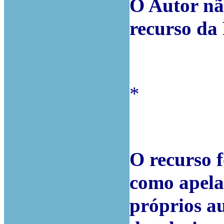
O Autor nã
recurso da
*
O recurso f
como apelaç
próprios a