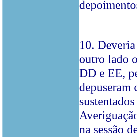
depoimento
10. Deveria
outro lado 
DD e EE, pe
depuseram c
sustentados
Averiguação
na sessão d