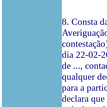
8. Consta da
Averiguação
contestação
dia 22-02-2
de ..., cont
qualquer de
para a parti
declara que