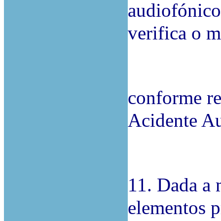
audiofónicos
verifica o 
conforme re
Acidente A
11. Dada a 
elementos pr