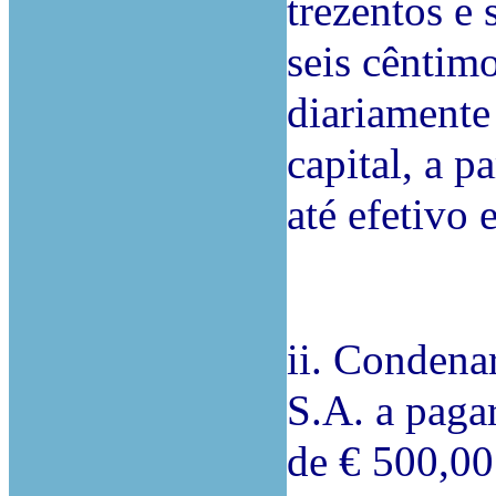
trezentos e 
seis cêntim
diariamente
capital, a p
até efetivo 
ii. Conde
S.A. a pagar
de € 500,00 