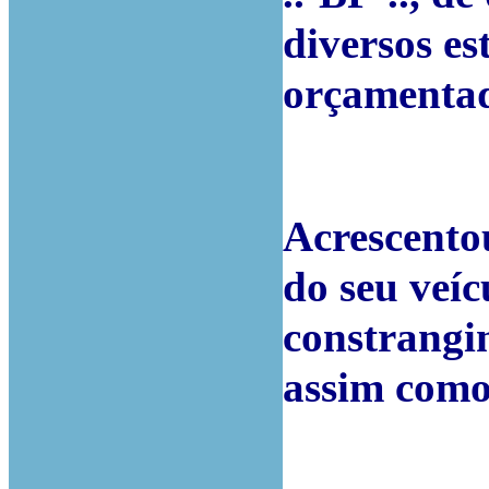
diversos es
orçamentad
Acrescentou
do seu veí
constrangim
assim como