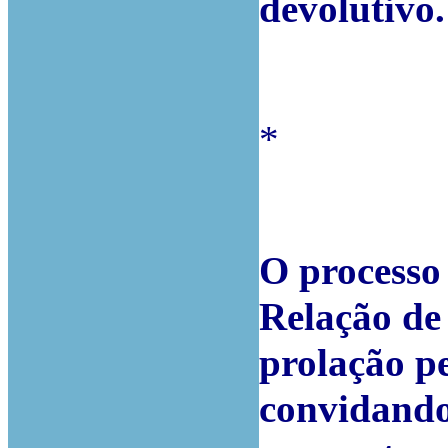
devolutivo.
*
O processo 
Relação de
prolação pe
convidando