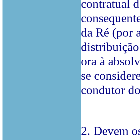
contratual d
consequente
da Ré (por 
distribuição
ora à absolv
se consider
condutor do
2. Devem os