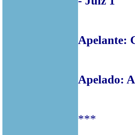
- Juiz 1
Apelante: 
Apelado: 
***