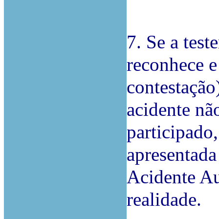
7. Se a tes
reconhece e
contestação
acidente nã
participado,
apresentada
Acidente A
realidade.