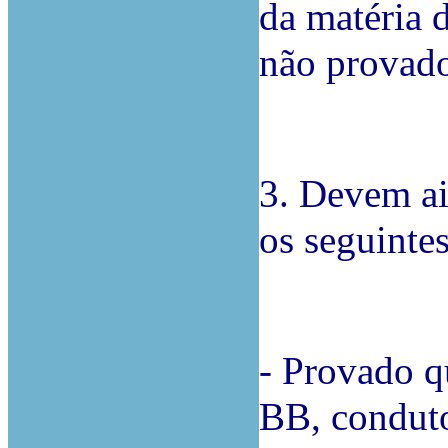
da matéria 
não provado
3. Devem ai
os seguintes
- Provado q
BB, conduto