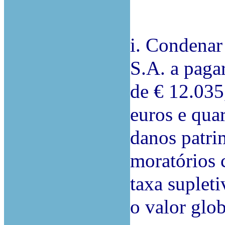
i. Conden
S.A. a pagar
de € 12.035,
euros e quar
danos patrim
moratórios 
taxa suplet
o valor glo