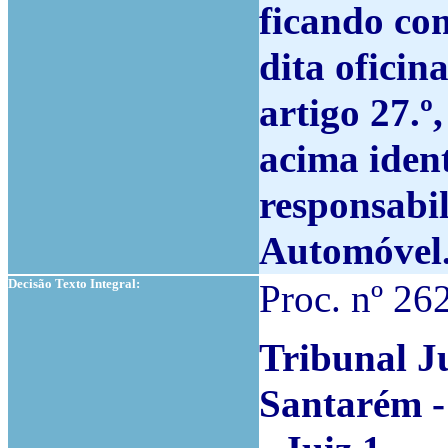
ficando com
dita oficin
artigo 27.º,
acima ident
responsabi
Automóvel
Decisão Texto Integral:
Proc. nº 2
Tribunal J
Santarém -