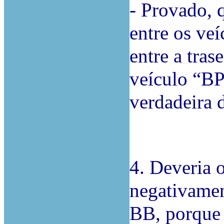
- Provado, 
entre os ve
entre a tras
veículo “BP
verdadeira 
4. Deveria 
negativame
BB, porque 