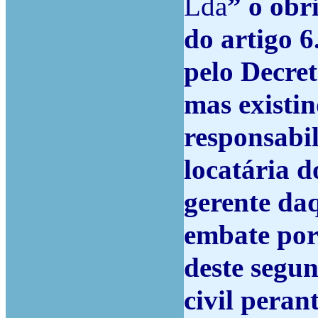
Lda
” o obr
do artigo 6
pelo Decret
mas existin
responsabil
locatária d
gerente da
embate por
deste segu
civil peran