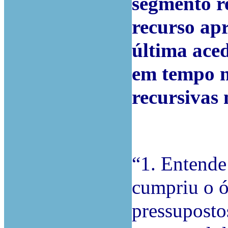
segmento r
recurso apr
última aced
em tempo n
recursivas 
“1. Entende
cumpriu o ó
pressupostos