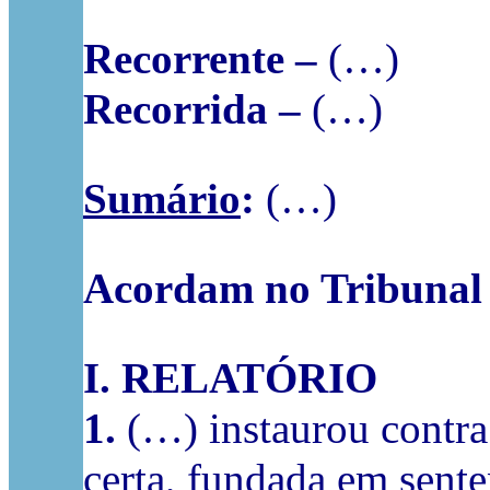
Recorrente –
(…)
Recorrida –
(…)
Sumário
:
(…)
Acordam no Tribunal 
I.
RELATÓRIO
1.
(…) instaurou contra
certa, fundada em sente