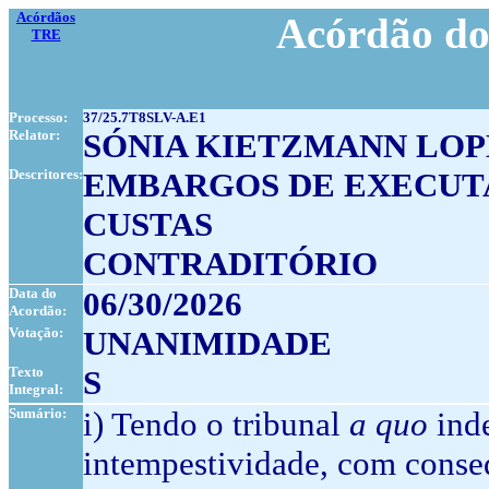
Acórdãos
Acórdão do
TRE
Processo:
37/25.7T8SLV-A.E1
Relator:
SÓNIA KIETZMANN LOP
Descritores:
EMBARGOS DE EXECUT
CUSTAS
CONTRADITÓRIO
Data do
06/30/2026
Acordão:
Votação:
UNANIMIDADE
Texto
S
Integral:
Sumário:
i) Tendo o tribunal
a quo
inde
intempestividade, com conse