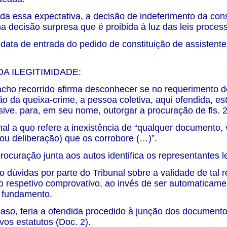
ada essa expectativa, a decisão de indeferimento da con
ma decisão surpresa que é proibida à luz das leis proces
 data de entrada do pedido de constituição de assistente 
A ILEGITIMIDADE:
cho recorrido afirma desconhecer se no requerimento d
o da queixa-crime, a pessoa coletiva, aqui ofendida, e
lusive, para, em seu nome, outorgar a procuração de fls. 2
nal a quo refere a inexistência de “qualquer documento, v
/ou deliberação) que os corrobore (…)”.
procuração junta aos autos identifica os representantes l
do dúvidas por parte do Tribunal sobre a validade de tal 
 o respetivo comprovativo, ao invés de ser automaticame
 fundamento.
aso, teria a ofendida procedido à junção dos documentos
vos estatutos (Doc. 2).