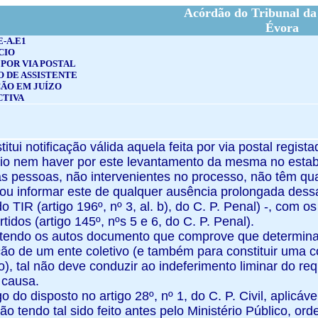
Acórdão do Tribunal da
Évora
E-A.E1
CIO
POR VIA POSTAL
 DE ASSISTENTE
ÃO EM JUÍZO
CTIVA
stitui notificação válida aquela feita por via postal regi
rio nem haver por este levantamento da mesma no estabe
s pessoas, não intervenientes no processo, não têm qu
ou informar este de qualquer ausência prolongada dess
do TIR (artigo 196º, nº 3, al. b), do C. P. Penal) -, com 
idos (artigo 145º, nºs 5 e 6, do C. P. Penal).
ontendo os autos documento que comprove que determin
ão de um ente coletivo (e também para constituir uma
vo), tal não deve conduzir ao indeferimento liminar do r
 causa.
igo do disposto no artigo 28º, nº 1, do C. P. Civil, aplicáv
ão tendo tal sido feito antes pelo Ministério Público, or