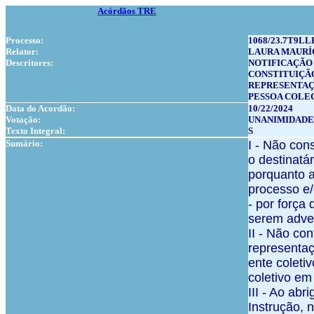
Acórdãos TRE
Processo:
1068/23.7T9LL
Relator:
LAURA MAURÍ
Descritores:
NOTIFICAÇÃO 
CONSTITUIÇÃO
REPRESENTAÇ
PESSOA COLE
Data do Acordão:
10/22/2024
Votação:
UNANIMIDADE
Texto Integral:
S
Sumário:
I - Não con
o destinatá
porquanto a
processo e/
- por força 
serem advert
II - Não c
representaç
ente coleti
coletivo em
III - Ao abr
Instrução, n