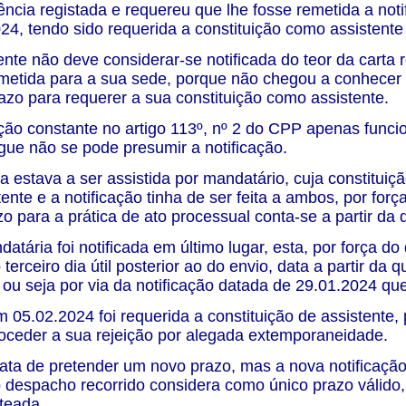
ncia registada e requereu que lhe fosse remetida a noti
24, tendo sido requerida a constituição como assistent
ente não deve considerar-se notificada do teor da carta
emetida para a sua sede, porque não chegou a conhecer 
azo para requerer a sua constituição como assistente.
ção constante no artigo 113º, nº 2 do CPP apenas funci
gue não se pode presumir a notificação.
da estava a ser assistida por mandatário, cuja constituiçã
ente e a notificação tinha de ser feita a ambos, por força
zo para a prática de ato processual conta-se a partir da 
atária foi notificada em último lugar, esta, por força do
terceiro dia útil posterior ao do envio, data a partir da
 ou seja por via da notificação datada de 29.01.2024 
m 05.02.2024 foi requerida a constituição de assistente
oceder a sua rejeição por alegada extemporaneidade.
rata de pretender um novo prazo, mas a nova notificação
 despacho recorrido considera como único prazo válido, 
teada.