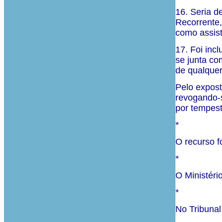
16. Seria d
Recorrente,
como assist
17. Foi inc
se junta co
de qualquer
Pelo expost
revogando-s
por tempesti
*
O recurso f
*
O Ministéri
*
No Tribunal