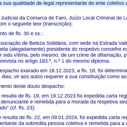
 sua qualidade de legal representante do ente coletivo 
 Judicial da Comarca de Faro, Juízo Local Criminal de Lo
m o seguinte teor (transcrição):
to de fls. 30 e ss.:
ssociação de Beleza Solidária, com sede na Estrada Vale 
pela (alegadamente) presidente do respetivo conselho exe
r sido vítima, pelo mesmo, de um crime de difamação, p.
revista no artigo 183.º, n.º 1 do mesmo diploma.
espacho exarado em 18.12.2023, a fls. 18, foi determina
 dias, vir aos autos requerer a sua constituição como as
ento deste douto despacho:
 resulta de fls. 19, em 19.12.2023 foi expedida carta reg
denunciante e remetida para a morada da respetiva sed
o” (cf. fls. 23);
e resulta de fls. 22, em 09.01.2024, foi expedida carta r
sentante da sobredita pessoa coletiva e remetida para 