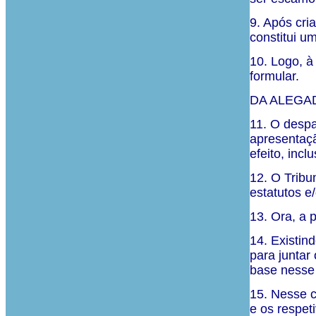
9. Após cri
constitui u
10. Logo, à
formular.
DA ALEGAD
11. O despa
apresentaçã
efeito, inc
12. O Tribu
estatutos e
13. Ora, a 
14. Existin
para juntar
base nesse
15. Nesse c
e os respeti