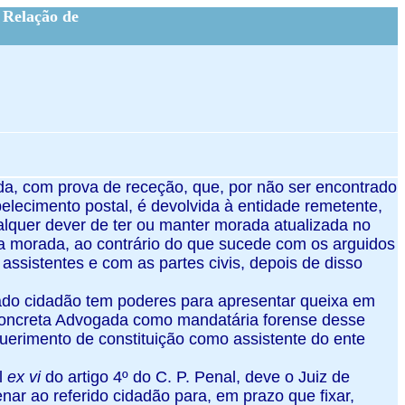
 Relação de
stada, com prova de receção, que, por não ser encontrado
lecimento postal, é devolvida à entidade remetente,
alquer dever de ter ou manter morada atualizada no
a morada, ao contrário do que sucede com os arguidos
os assistentes e com as partes civis, depois de disso
ado cidadão tem poderes para apresentar queixa em
 concreta Advogada como mandatária forense desse
equerimento de constituição como assistente do ente
el
ex vi
do artigo 4º do C. P. Penal, deve o Juiz de
denar ao referido cidadão para, em prazo que fixar,