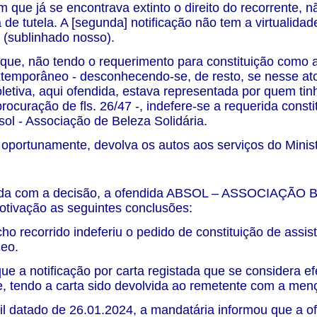
que já se encontrava extinto o direito do recorrente, n
de tutela. A [segunda] notificação não tem a virtualidad
” (sublinhado nosso).
ue, não tendo o requerimento para constituição como 
xtemporâneo - desconhecendo-se, de resto, se nesse at
letiva, aqui ofendida, estava representada por quem tin
procuração de fls. 26/47 -, indefere-se a requerida cons
sol - Associação de Beleza Solidária.
, oportunamente, devolva os autos aos serviços do Minist
da com a decisão, a ofendida ABSOL – ASSOCIAÇÃO BE
otivação as seguintes conclusões:
ho recorrido indeferiu o pedido de constituição de assi
eo.
ue a notificação por carta registada que se considera e
, tendo a carta sido devolvida ao remetente com a men
il datado de 26.01.2024, a mandatária informou que a of