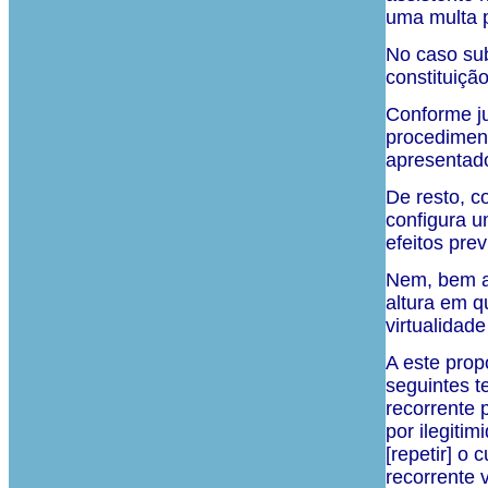
uma multa p
No caso sub
constituiçã
Conforme ju
procediment
apresentado
De resto, c
configura u
efeitos pre
Nem, bem as
altura em q
virtualidad
A este prop
seguintes t
recorrente 
por ilegiti
[repetir] o
recorrente 