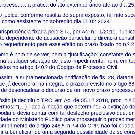
rocessual, a prática do ato extemporâneo até ao dia 25
 judice, conforme resulta do supra exposto, tal não s
o como assistente no sobredito dia 05.02.2024.
risprudência fixada pelo STJ, por Ac. n.º 1/2011, publi
o dependente de acusação particular, o direito à constit
 requerimento para esse efeito no prazo fixado no n.º 2
omo é bom de se ver, nem a “justificação” constante do s
ma qualquer situação de justo impedimento, nem, em to
vistos no artigo 140.º do Código de Processo Civil.
sim, a supramencionada notificação de fls. 28, datada 
ue já decorrera, na íntegra, o prazo previsto no artigo 6
e de desencadear o decurso de um novo prazo processual
ósito já decidiu o TRC, em Ac. de 05.12.2018, proc. n.
ermos: “(…) Face à inação que determinou a extinção do di
podia e devia contar com tal desfecho preclusivo que, e
midade do Ministério Público para prosseguir o procedi
 cumprimento do artigo 246.º, n.º 4 do CPP, não foi criad
vir a beneficiar de uma segunda possibilidade de se const