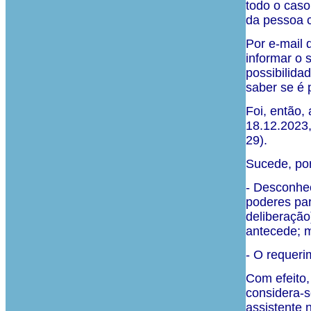
todo o caso
da pessoa c
Por e-mail 
informar o 
possibilida
saber se é 
Foi, então,
18.12.2023, 
29).
Sucede, por
- Desconhec
poderes par
deliberação
antecede; m
- O requeri
Com efeito,
considera-s
assistente 