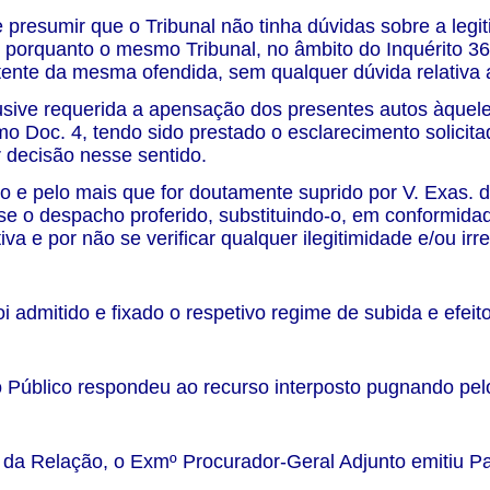
e presumir que o Tribunal não tinha dúvidas sobre a leg
 porquanto o mesmo Tribunal, no âmbito do Inquérito 36
ente da mesma ofendida, sem qualquer dúvida relativa a 
lusive requerida a apensação dos presentes autos àquel
mo Doc. 4, tendo sido prestado o esclarecimento solici
 decisão nesse sentido.
o e pelo mais que for doutamente suprido por V. Exas. 
e o despacho proferido, substituindo-o, em conformidade
va e por não se verificar qualquer ilegitimidade e/ou irr
oi admitido e fixado o respetivo regime de subida e efeito
o Público respondeu ao recurso interposto pugnando p
 da Relação, o Exmº Procurador-Geral Adjunto emitiu Pa