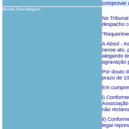
comprovar a
Decisão Texto Integral:
No Tribunal
despacho co
“Requerimen
A Absol - A
nesse ato, 
alegando te
agravação p
Por douto d
prazo de 10
Em cumprim
i) Conforme
Associação 
não reclamad
ii) Conform
legal repre