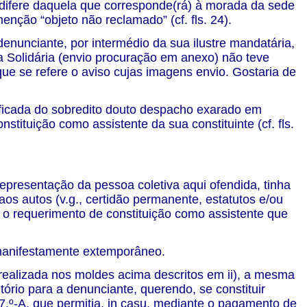
a difere daquela que corresponde(rá) à morada da sede
enção “objeto não reclamado” (cf. fls. 24).
denunciante, por intermédio da sua ilustre mandatária,
za Solidária (envio procuração em anexo) não teve
ue se refere o aviso cujas imagens envio. Gostaria de
tificada do sobredito douto despacho exarado em
stituição como assistente da sua constituinte (cf. fls.
presentação da pessoa coletiva aqui ofendida, tinha
aos autos (v.g., certidão permanente, estatutos e/ou
a o requerimento de constituição como assistente que
 manifestamente extemporâneo.
o realizada nos moldes acima descritos em ii), a mesma
ório para a denunciante, querendo, se constituir
07.º-A, que permitia, in casu, mediante o pagamento de