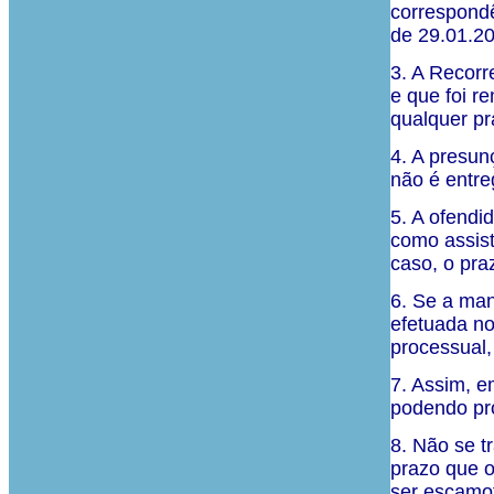
correspondê
de 29.01.20
3. A Recorr
e que foi r
qualquer pr
4. A presun
não é entre
5. A ofendi
como assist
caso, o pra
6. Se a mand
efetuada no 
processual,
7. Assim, e
podendo pr
8. Não se t
prazo que o
ser escamo