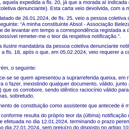
, aquela expedida a fls. 20, já que a morada aí indicad
oletiva denunciante). Esta carta veio devolvida, com a m
datado de 26.01.2024, de fls. 25, veio a pessoa coletiva 
seguinte: “A minha constituinte Absol - Associação Bele
de de levantar em tempo a correspondência registada a q
possível remeter-me o teor da respetiva notificação.”.
 a ilustre mandatária da pessoa coletiva denunciante no
a fls. 18, após o que, em 05.02.2024, veio requerer a con
ém, o seguinte:
e-se se quem apresentou a suprarreferida queixa, em re
a o fazer, inexistindo qualquer documento, válido, junto 
) que os corrobore, sendo idêntico raciocínio válido par
as, sobretudo,
mento de constituição como assistente que antecede é
 conforme resulta do próprio teor da (última) notificaçã
e efetuada no dia 12.01.2024, terminando o prazo perent
no dia 22.01.2024, sem prejuízo do disposto no artigo 1