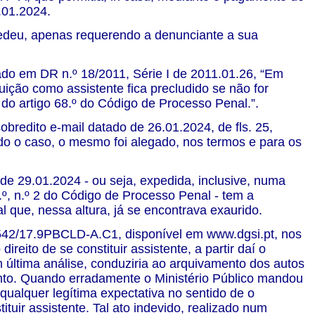
.01.2024.
ucedeu, apenas requerendo a denunciante a sua
cado em DR n.º 18/2011, Série I de 2011.01.26, “Em
uição como assistente fica precludido se não for
 do artigo 68.º do Código de Processo Penal.”.
obredito e-mail datado de 26.01.2024, de fls. 25,
do o caso, o mesmo foi alegado, nos termos e para os
de 29.01.2024 - ou seja, expedida, inclusive, numa
8.º, n.º 2 do Código de Processo Penal - tem a
 que, nessa altura, já se encontrava exaurido.
º 542/17.9PBCLD-A.C1, disponível em www.dgsi.pt, nos
reito de se constituir assistente, a partir daí o
m última análise, conduziria ao arquivamento dos autos
mento. Quando erradamente o Ministério Público mandou
a qualquer legítima expectativa no sentido de o
ituir assistente. Tal ato indevido, realizado num