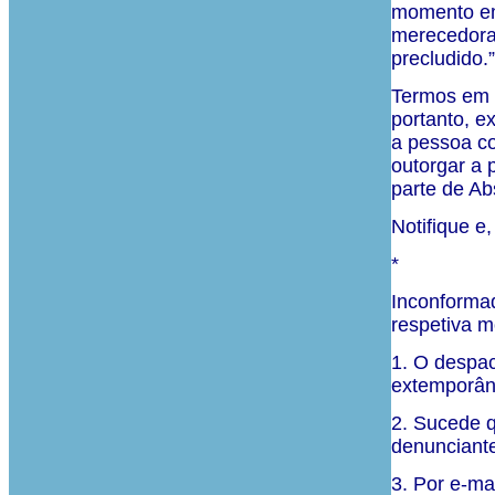
momento em 
merecedora 
precludido.
Termos em q
portanto, e
a pessoa co
outorgar a 
parte de Ab
Notifique e
*
Inconforma
respetiva m
1. O despac
extemporân
2. Sucede q
denunciante
3. Por e-ma