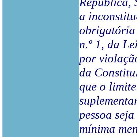
República, 
a inconstit
obrigatória
n.º 1, da Le
por violação
da Constitu
que o limit
suplementar
pessoa seja 
mínima men