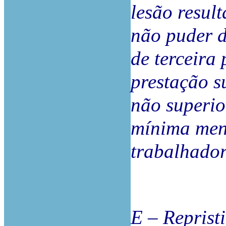
lesão result
não puder d
de terceira 
prestação s
não superi
mínima men
trabalhador
E – Reprist