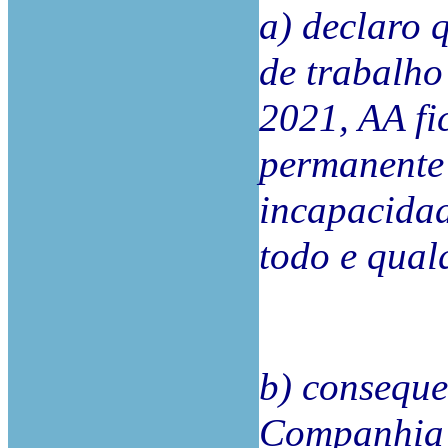
a) declaro 
de trabalho
2021, AA fi
permanente
incapacida
todo e qual
b) conseque
Companhia d