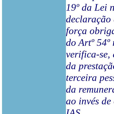
19º da Lei 
declaração 
força obrig
do Artº 54º 
verifica-se
da prestaçã
terceira pe
da remuner
ao invés de 
IAS.