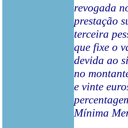
revogada no
prestação s
terceira pe
que fixe o 
devida ao si
no montante
e vinte euro
percentage
Mínima Men