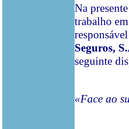
Na presente
trabalho em
responsáve
Seguros, S.
seguinte dis
«Face ao su