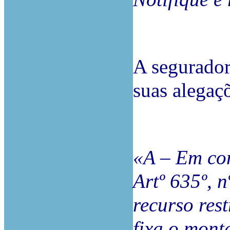
A segurador
suas alegaç
«A – Em co
Artº 635º, n
recurso res
fixa o mont