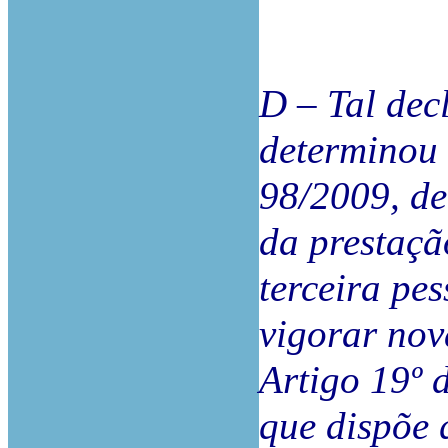
D – Tal dec
determinou 
98/2009, de
da prestaçã
terceira pe
vigorar nov
Artigo 19º 
que dispõe 