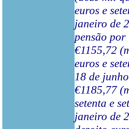
euros e set
janeiro de 
pensão por 
€1155,72 (m
euros e sete
18 de junho
€1185,77 (mi
setenta e se
janeiro de 