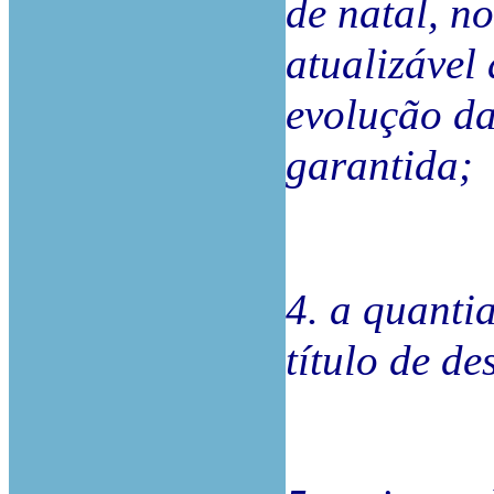
de natal, n
atualizável
evolução da
garantida;
4. a quantia
título de d