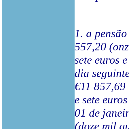
1. a pensão 
557,20 (onz
sete euros e
dia seguint
€11 857,69 
e sete euro
01 de janei
(doze mil q