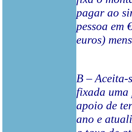
pagar ao si
pessoa em €
euros) mens
B – Aceita-
fixada uma 
apoio de te
ano e atual