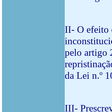
II- O efeito
inconstituc
pelo artigo 
repristinaçã
da Lei n.º 1
III- Prescre