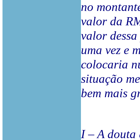
no montant
valor da RM
valor dessa
uma vez e 
colocaria n
situação me
bem mais g
I – A douta 