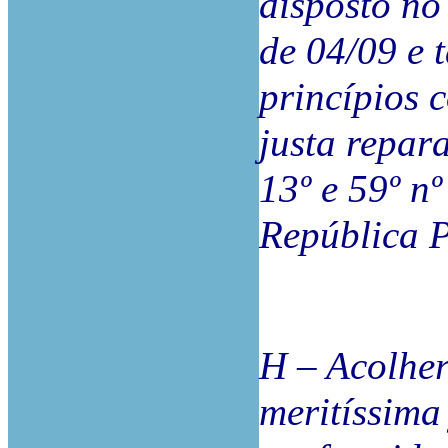
disposto no 
de 04/09 e 
princípios 
justa repar
13º e 59º nº
República 
H – Acolhe
meritíssima 