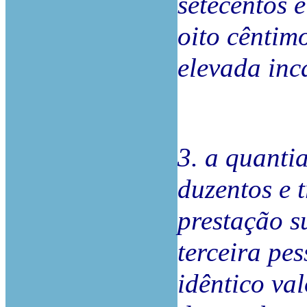
setecentos e
oito cêntimo
elevada in
3. a quanti
duzentos e t
prestação s
terceira pe
idêntico val