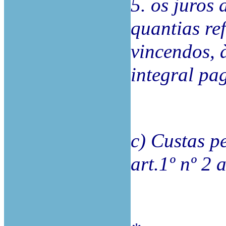
5. os juros
quantias ref
vincendos, à
integral pa
c) Custas pe
art.1º nº 2 a