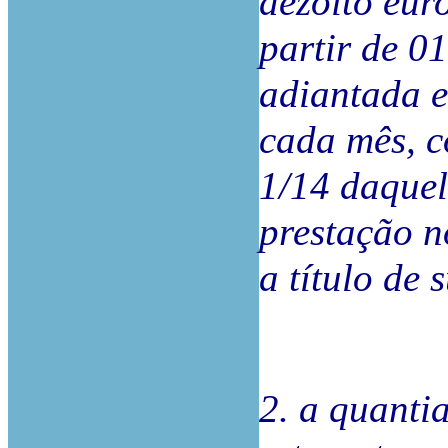
dezoito euro
partir de 0
adiantada e
cada mês, c
1/14 daquel
prestação n
a título de 
2. a quanti