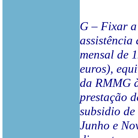
G – Fixar a
assistência
mensal de 1
euros), equ
da RMMG à d
prestação de
subsidio de 
Junho e Nov