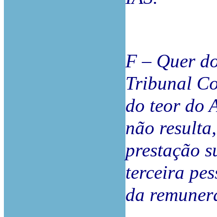
F – Quer do
Tribunal Co
do teor do A
não resulta,
prestação s
terceira pe
da remuner