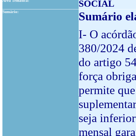
Área Temática:
SOCIAL
Sumário:
Sumário el
I- O acórdã
380/2024 de
do artigo 54
força obrig
permite que
suplementar 
seja inferi
mensal gara