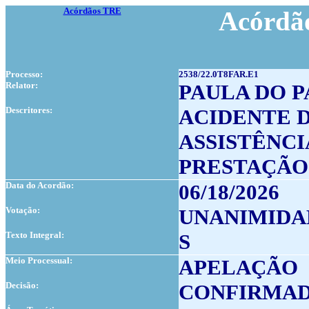
Acórdãos TRE
Acórdão
Processo:
2538/22.0T8FAR.E1
Relator:
PAULA DO 
Descritores:
ACIDENTE 
ASSISTÊNCI
PRESTAÇÃO
Data do Acordão:
06/18/2026
Votação:
UNANIMIDA
Texto Integral:
S
Meio Processual:
APELAÇÃO
Decisão:
CONFIRMAD