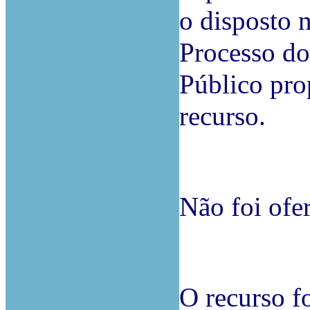
o disposto n
Processo do
Público pro
recurso.
Não foi ofer
O recurso f