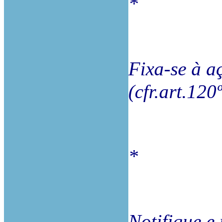
*
Fixa-se à a
(cfr.art.120
*
Notifique e 