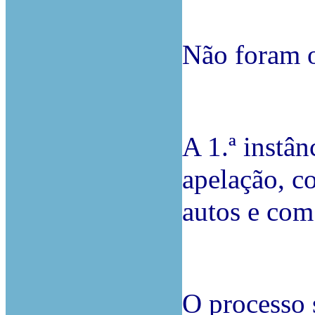
Não foram o
A 1.ª instân
apelação, c
autos e com
O processo 