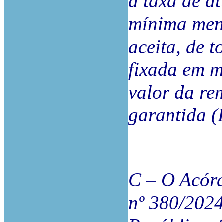
a taxa de a
mínima mens
aceita, de 
fixada em m
valor da r
garantida (
C – O Acórd
nº 380/2024