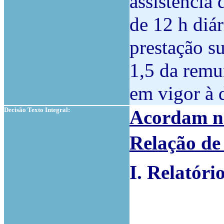
assistência 
de 12 h diár
prestação s
1,5 da remu
em vigor à d
Decisão Texto Integral:
Acordam na
Relação de
I. Relatóri