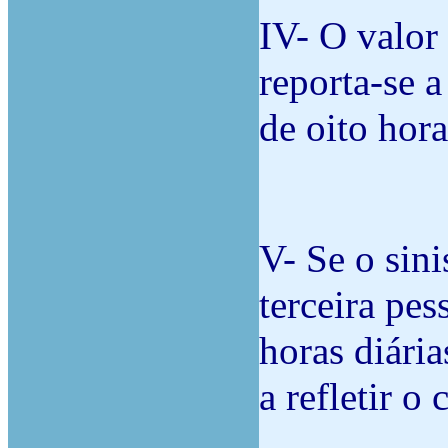
IV- O valor
reporta-se 
de oito hora
V- Se o sini
terceira pes
horas diári
a refletir o 