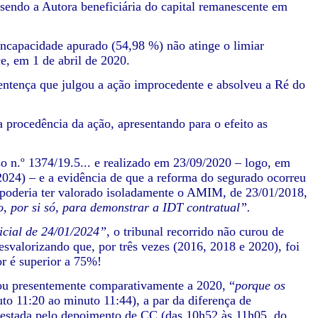
 sendo a Autora beneficiária do capital remanescente em
incapacidade apurado (54,98 %) não atinge o limiar
e, em 1 de abril de 2020.
sentença que julgou a ação improcedente e absolveu a Ré do
 procedência da ação, apresentando para o efeito as
so n.º 1374/19.5... e realizado em 23/09/2020 – logo, em
2024) – e a evidência de que a reforma do segurado ocorreu
poderia ter valorado isoladamente o AMIM, de 23/01/2018,
, por si só, para demonstrar a IDT contratual”.
ricial de 24/01/2024”
, o tribunal recorrido não curou de
esvalorizando que, por três vezes (2016, 2018 e 2020), foi
r é superior a 75%!
vou presentemente comparativamente a 2020, “
porque os
to 11:20 ao minuto 11:44), a par da diferença de
 atestada pelo depoimento de CC (das 10h52 às 11h05, do