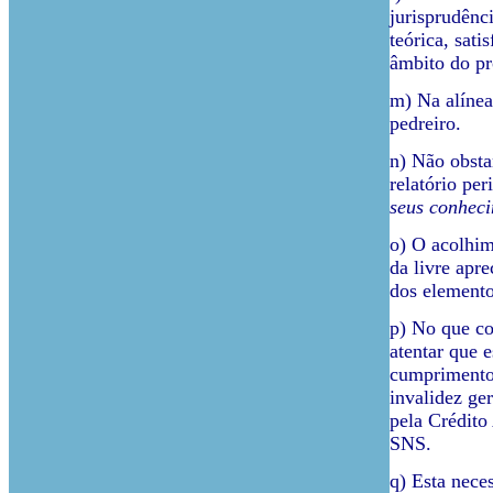
jurisprudênc
teórica, sat
âmbito do p
m) Na alínea
pedreiro.
n) Não obstan
relatório per
seus conheci
o) O acolhim
da livre apre
dos elemento
p) No que co
atentar que 
cumprimento 
invalidez ge
pela Crédito
SNS.
q) Esta nece