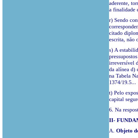
aderente, to
a finalidade 
r) Sendo con
corresponden
citado diplo
escrita, não 
s) A estabil
pressupostos
irreversível
da alínea d)
na Tabela Na
1374/19.5...
t) Pelo expo
capital segu
6. Na respos
II- FUND
A.
Objeto d