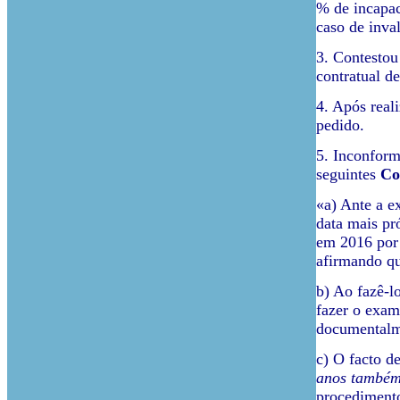
% de incapac
caso de inval
3. Contestou
contratual d
4. Após real
pedido.
5. Inconform
seguintes
Co
«a) Ante a e
data mais pr
em 2016 por 
afirmando q
b) Ao fazê-l
fazer o exam
documentalme
c) O facto d
anos também
procedimento