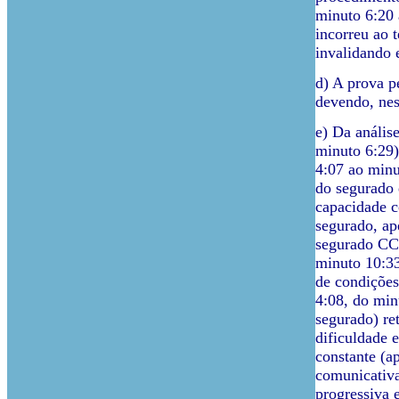
minuto 6:20 
incorreu ao t
invalidando 
d) A prova p
devendo, nes
e) Da anális
minuto 6:29)
4:07 ao minu
do segurado 
capacidade c
segurado, ap
segurado CC 
minuto 10:33
de condições
4:08, do min
segurado) re
dificuldade 
constante (a
comunicativa
progressiva e