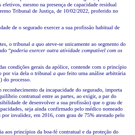
s efetivos, mesmo na presença de capacidade residual
upremo Tribunal de Justiça, de 10/02/2022, proferido no
idade de o segurado exercer a sua profissão habitual de
tes, o tribunal
a quo
ateve-se unicamente ao segmento do
rado “
poderia exercer outra atividade compatível com os
das condições gerais da apólice, contende com o princípio
o por via dela o tribunal
a quo
feito uma análise arbitrária
) do processo.
 o reconhecimento da incapacidade do segurado, importa
líbrio contratual entre as partes, ao exigir, a par do
sibilidade de desenvolver a sua profissão) que o grau de
apacidades, seja ainda confirmado pelo médico nomeado
u por invalidez, em 2016, com grau de 75% atestado pelo
a aos princípios da boa-fé contratual e da proteção do