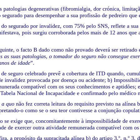
s patologias degenerativas (fibromialgia, dor crónica, limit
o segurado para desempenhar a sua profissão de pedreiro que 
 do segurado por invalidez, com 75% pelo SNS, reflete a sua 
ifestava, pois surgiu corroborada pelos mais de 12 anos qu
guinte, o facto B dado como não provado deverá ser retirado e
s as suas patologias, o tomador do seguro não consegue exerc
anos de idade
”.
o de seguro celebrado prevê a cobertura de ITD quando, cumul
 de invalidez provocada por doença ou acidente; b) Impossibil
munerada compatível com os seus conhecimentos e aptidões; 
Tabela Nacional de Incapacidade e confirmado pelo médico 
a
a quo
não fez correta leitura do requisito previsto na alínea 
rpretando-o como se o seu teor contivesse a conjunção copulat
o se exige que, concomitantemente à impossibilidade de exer
ade de exercer outra atividade remunerada compatível com os
fira, a propósito da supracitada alínea b) do artigo 3.º, n.º 3