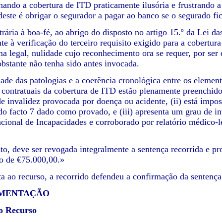
rnando a cobertura de ITD praticamente ilusória e frustrando a
deste é obrigar o segurador a pagar ao banco se o segurado fic
trária à boa-fé, ao abrigo do disposto no artigo 15.º da Lei d
te à verificação do terceiro requisito exigido para a cobertur
ma legal, nulidade cujo reconhecimento ora se requer, por se
obstante não tenha sido antes invocada.
idade das patologias e a coerência cronológica entre os eleme
 contratuais da cobertura de ITD estão plenamente preenchid
 de invalidez provocada por doença ou acidente, (ii) está impo
 do facto 7 dado como provado, e (iii) apresenta um grau de 
cional de Incapacidades e corroborado por relatório médico-
sto, deve ser revogada integralmente a sentença recorrida e 
ro de €75.000,00.»
ta ao recurso, a recorrido defendeu a confirmação da sentença
AMENTAÇÃO
o Recurso