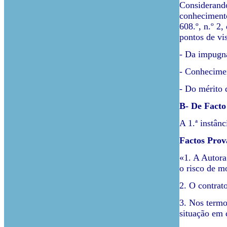
Considerando
conhecimento 
608.º, n.º 2
pontos de vis
- Da impugna
- Conhecimen
- Do mérito 
B- De Facto
A 1.ª instânc
Factos Prov
«1. A Autora
o risco de m
2. O contrato
3. Nos termos
situação em 