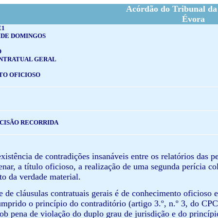
Acórdão do Tribunal da
Évora
E1
IDE DOMINGOS
O
NTRATUAL GERAL
O OFICIOSO
ECISÃO RECORRIDA
existência de contradições insanáveis entre os relatórios das p
nar, a título oficioso, a realização de uma segunda perícia co
o da verdade material.
de de cláusulas contratuais gerais é de conhecimento oficioso
umprido o princípio do contraditório (artigo 3.º, n.º 3, do CP
ob pena de violação do duplo grau de jurisdição e do princípio