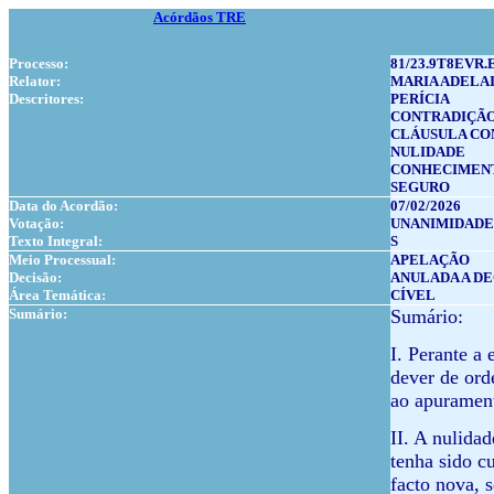
Acórdãos TRE
Processo:
81/23.9T8EVR.
Relator:
MARIA ADELA
Descritores:
PERÍCIA
CONTRADIÇÃ
CLÁUSULA CO
NULIDADE
CONHECIMENT
SEGURO
Data do Acordão:
07/02/2026
Votação:
UNANIMIDADE
Texto Integral:
S
Meio Processual:
APELAÇÃO
Decisão:
ANULADA A D
Área Temática:
CÍVEL
Sumário:
Sumário:
I. Perante a 
dever de orde
ao apurament
II. A nulida
tenha sido c
facto nova, s