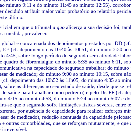
ao minuto 9:11 e do minuto 11:45 ao minuto 12:55), corrobor
er decidido atribuir maior valor probatório ao relatório peric
este último.
ericial em que o tribunal
a quo
alicerça a sua decisão foi, ta
sa medida, prevalecer.
e global e concatenada dos depoimentos prestados por DD (cf
, EE (cf. depoimento das 10:40 às 10h51, do minuto 3:30 ao
to 4:45, sobre longo período do segurado sem atividade labor
e quadro de fibromialgia; do minuto 5:35 ao minuto 6:11, sob
omunicativa na capacidade do segurado trabalhar; do minuto 6
esar de medicado; do minuto 9:00 ao minuto 10:15, sobre não
(cf. depoimento das 10h52 às 11h05, do minuto 4:35 ao minut
, sobre as diferenças no seu estado de saúde, desde que se re
 de saúde para trabalhar como pedreiro) e pelo Dr. FF (cf. 
uto 4:15 ao minuto 4:53, do minuto 5:24 ao minuto 6:07 e do
tira-se que o segurado sofre limitações físicas severas, entre
extrema, por ausência de capacidade para realizar esforços mí
pesar de medicado), redução acentuada da capacidade psicosso
 e outras comorbidades, que se reforçam mutuamente, e que a
 irreversível.