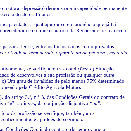
ação motora, depressão) demonstra a incapacidade permanente
exercia desde os 15 anos.
incapacidade, a qual apurou-se em audiência que já há
e a precederam e em que o marido da Recorrente permaneceu
 passar a ler-se, entre os factos dados como provados,
er atividade remunerada diferente da de pedreiro, exercida
ativamente, se verifiquem três condições: a) Situação
idade de desenvolver a sua profissão ou qualquer outra
e c) Um grau de invalidez de pelo menos 75% determinado
nomeado pela Crédito Agrícola Mútuo.
b), do artigo 3.º, n.º 3, das Condições Gerais do contrato de
iva “
e
”, ao invés, da conjunção disjuntiva
“ou
”.
cício da profissão se verifique, também, uma
 conhecimentos e aptidões do segurado.
, das Condições Gerais do contrato de seguro, que a