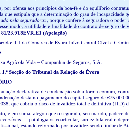
a, por ofensa aos princípios da boa-fé e do equilíbrio contrat
da que estipula que a determinação do grau de incapacidade g
ado pela seguradora»
, porque confere à seguradora o poder u
esse modo, a utilidade e finalidade do contrato de seguro de v
º 81/23.9T8EVR.E1 (Apelação)
orrido: T J da Comarca de Évora Juízo Central Cível e Crimin
A
ixa Agrícola Vida – Companhia de Seguros, S.A.
1.ª Secção do Tribunal da Relação de Évora
ÓRIO
ou ação declarativa de condenação sob a forma comum, cont
ndenação desta no pagamento do capital seguro de €75.000,00 
38, que cobria o risco de invalidez total e definitiva (ITD) 
eito, e em suma, alegou que o segurado, seu marido, padece d
rreversíveis — patologia osteoarticular, surdez bilateral e de
ofissional, estando reformado por invalidez sendo titular d