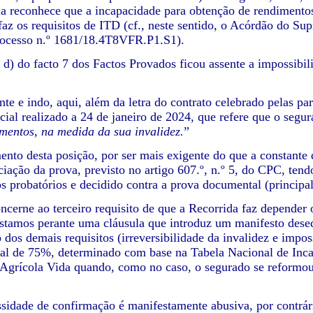
ia reconhece que a incapacidade para obtenção de rendimento
isfaz os requisitos de ITD (cf., neste sentido, o Acórdão do S
rocesso n.º 1681/18.4T8VFR.P1.S1).
 d) do facto 7 dos Factos Provados ficou assente a impossibil
te e indo, aqui, além da letra do contrato celebrado pelas par
icial realizado a 24 de janeiro de 2024, que refere que o segu
mentos, na medida da sua invalidez.
”
ento desta posição, por ser mais exigente do que a constante 
ciação da prova, previsto no artigo 607.º, n.º 5, do CPC, tend
s probatórios e decidido contra a prova documental (principal
ncerne ao terceiro requisito de que a Recorrida faz depender
estamos perante uma cláusula que introduz um manifesto desequi
dos demais requisitos (irreversibilidade da invalidez e impos
ral de 75%, determinado com base na Tabela Nacional de Inc
 Agrícola Vida quando, como no caso, o segurado se reformo
ssidade de confirmação é manifestamente abusiva, por contrári