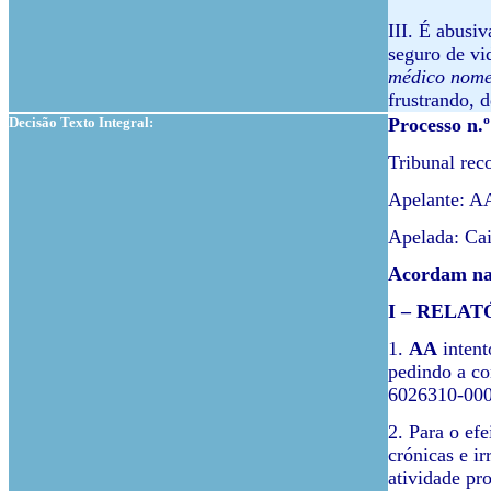
III. É abusiv
seguro de vi
médico nome
frustrando, d
Decisão Texto Integral:
Processo n.
Tribunal rec
Apelante: A
Apelada: Ca
Acordam na 
I – RELAT
1.
AA
intent
pedindo a co
6026310-0000
2. Para o ef
crónicas e i
atividade pr