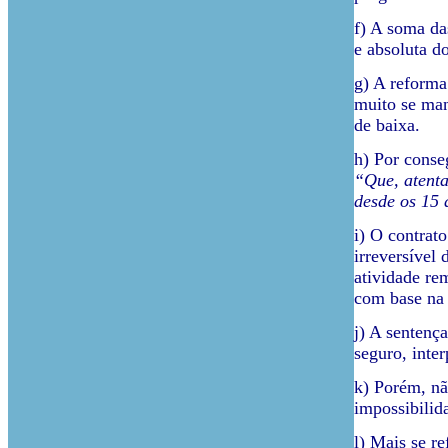
f) A soma da
e absoluta d
g) A reforma
muito se man
de baixa.
h) Por conse
“Que, atenta
desde os 15 
i) O contrat
irreversível
atividade re
com base na 
j) A sentenç
seguro, inte
k) Porém, nã
impossibilid
l) Mais se re