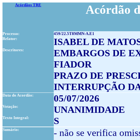
Acórdãos TRE
Acórdão d
Processo:
459/22.5T8MMN-A.E1
Relator:
ISABEL DE MATO
Descritores:
EMBARGOS DE E
FIADOR
PRAZO DE PRESC
INTERRUPÇÃO DA
Data do Acordão:
05/07/2026
Votação:
UNANIMIDADE
Texto Integral:
S
Sumário:
- não se verifica omis