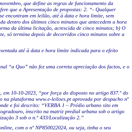
 novembro, que define as regras de funcionamento da
efere que a Apresentação de propostas: 2. “- Qualquer
se encontram em leilão, até à data e hora limite, sem
tada dentro dos últimos cinco minutos que antecedem a hora
forma da última licitação, acrescida de cinco minutos; b) O
ite, só termina depois de decorridos cinco minutos sobre a
entada até à data e hora limite indicada para o efeito
unal “a Quo” não fez uma correta apreciação dos factos, e o
 em 10-10-2023, “por força do disposto no artigo 837.º do
co na plataforma www.e-leiloes.pt aprovada por despacho nº
nde e foi descrito: “VERBA 1 – Prédio urbano sito em
ogradouro, inscrito na matriz predial urbana sob o artigo
ização 3 sob o n.º 433/Localização 2.”
 online, com o nº NP850022024, ou seja, tinha o seu