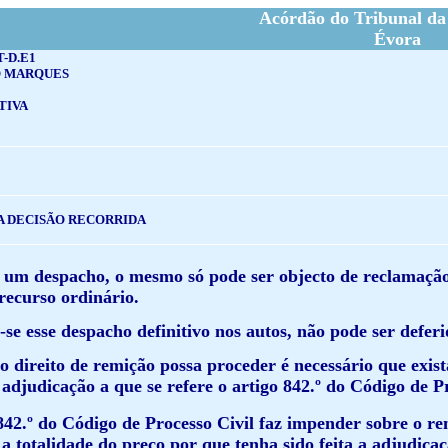
Acórdão do Tribunal da
Évora
T-D.E1
O MARQUES
TIVA
A DECISÃO RECORRIDA
 um despacho, o mesmo só pode ser objecto de reclamaçã
recurso ordinário.
se esse despacho definitivo nos autos, não pode ser defer
o direito de remição possa proceder é necessário que exi
adjudicação a que se refere o artigo 842.º do Código de P
842.º do Código de Processo Civil faz impender sobre o re
, a totalidade do preço por que tenha sido feita a adjudica