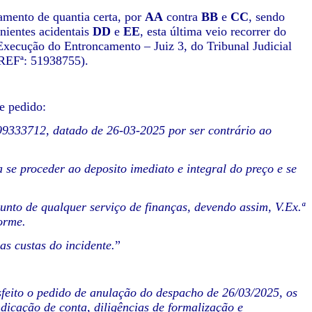
mento de quantia certa, por
AA
contra
BB
e
CC
, sendo
nientes acidentais
DD
e
EE
, esta última veio recorrer do
xecução do Entroncamento – Juiz 3, do Tribunal Judicial
(REFª: 51938755).
e pedido:
 99333712, datado de 26-03-2025 por ser contrário ao
 se proceder ao deposito imediato e integral do preço e se
junto de qualquer serviço de finanças, devendo assim, V.Ex.ª
orme.
s custas do incidente.
”
sfeito o pedido de anulação do despacho de 26/03/2025, os
ndicação de conta, diligências de formalização e