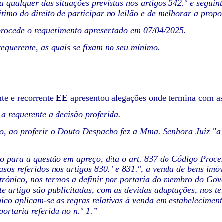
a qualquer das situações previstas nos artigos 542.º e segui
gítimo do direito de participar no leilão e de melhorar a prop
rocede o requerimento apresentado em 07/04/2025.
requerente, as quais se fixam no seu mínimo.
nte e recorrente
EE
apresentou alegações onde termina com as
a requerente a decisão proferida.
o, ao proferir o Douto Despacho fez a Mma. Senhora Juiz "a
o para a questão em apreço, dita o art. 837 do Código Proces
asos referidos nos artigos 830.º e 831.º, a venda de bens imó
etrónico, nos termos a definir por portaria do membro do Gove
ste artigo são publicitadas, com as devidas adaptações, nos te
ónico aplicam-se as regras relativas à venda em estabelecimen
portaria referida no n.º 1.”