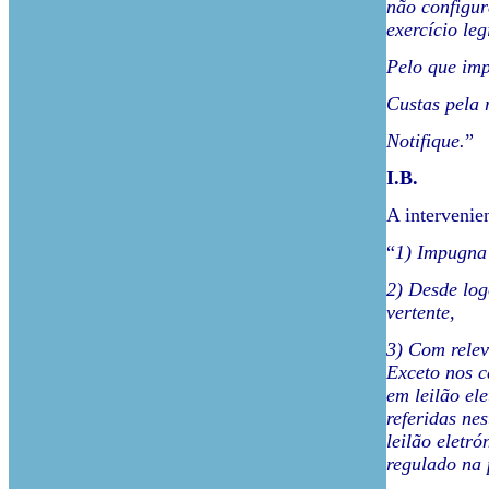
não configur
exercício le
Pelo que imp
Custas pela 
Notifique.
”
I.B.
A intervenie
“
1) Impugna 
2) Desde log
vertente,
3) Com relev
Exceto nos c
em leilão el
referidas ne
leilão eletr
regulado na 