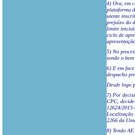
4) Ora, em c
plataforma d
utente inscr
prejuízo do 
limite inicia
ciclo de apr
apresentação
5) No proces
sendo o bem 
6) E em face
despacho pro
Desde logo 
7) Por decis
CPC, decide-
12624/2015-D
Localização 
2266 da Uniã
8) Tendo AE 