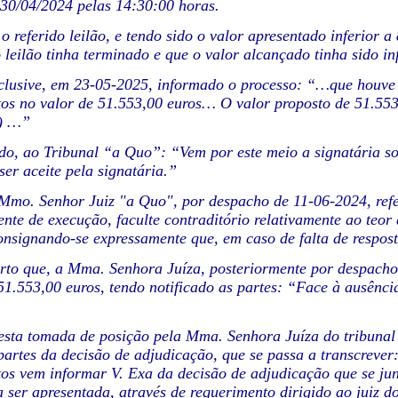
30/04/2024 pelas 14:30:00 horas.
 o referido leilão, e tendo sido o valor apresentado inferior
o leilão tinha terminado e que o valor alcançado tinha sido in
nclusive, em 23-05-2025, informado o processo: “…que houv
tos no valor de 51.553,00 euros… O valor proposto de 51.553
) …”
ndo, ao Tribunal “a Quo”: “Vem por este meio a signatária so
ser aceite pela signatária.”
Mmo. Senhor Juiz "a Quo", por despacho de 11-06-2024, referi
ente de execução, faculte contraditório relativamente ao teo
consignando-se expressamente que, em caso de falta de respost
rto que, a Mma. Senhora Juíza, posteriormente por despacho
51.553,00 euros, tendo notificado as partes: “Face à ausênci
esta tomada de posição pela Mma. Senhora Juíza do tribunal
s partes da decisão de adjudicação, que se passa a transc
tos vem informar V. Exa da decisão de adjudicação que se j
 ser apresentada, através de requerimento dirigido ao juiz d