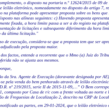
omplemento, o disposto na portaria n.º 12624/2015 de 09 de
e leilão eletrónico, nomeadamente no disposto do artigo 7, r
ito na plataforma pode apresentar proposta sobre os bens que 
disposto nas alíneas seguintes: c) Havendo proposta apresen
lmente fixada, a hora limite passa a ser a do registo na plata
esentação de licitações e subsequente diferimento da hora lim
 da última licitação."
so de execução, considera-se que a proposta tem que ser apres
adjudicado pela proposta maior.
 dos factos, entende a recorrente que o Mmo (a) Juiz do Trib
ferida não se ajusta aos mesmos.
porque,
ão da Sra. Agente de Execução (doravante designada por AE),
se pela venda do bem penhorado através de leilão electróni
.R. nº 219/2015, serie II de 2015-11-09,…” O Bem correspo
1, composto por Casa de r/c com a frente voltada ao norte e l
o de Freguesias de Localização 2, descrito na CRP de Local
notificado as partes, em 29-01-2024, que o leilão eletrónico