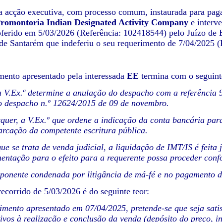
 acção executiva, com processo comum, instaurada para paga
romontoria Indian Designated Activity Company
e interve
ferido em 5/03/2026 (Referência: 102418544) pelo Juízo de E
e Santarém que indeferiu o seu requerimento de 7/04/2025 
mento apresentado pela interessada
EE
termina com o seguint
a V.Ex.ª determine a anulação do despacho com a referência
o despacho n.º 12624/2015 de 09 de novembro.
equer, a V.Ex.º que ordene a indicação da conta bancária para
rcação da competente escritura pública.
ue se trata de venda judicial, a liquidação de IMT/IS é feita 
entação para o efeito para a requerente possa proceder conf
oponente condenada por litigância de má-fé e no pagamento da
ecorrido de 5/03/2026 é do seguinte teor:
imento apresentado em 07/04/2025, pretende-se que seja sati
tivos à realização e conclusão da venda (depósito do preço, i