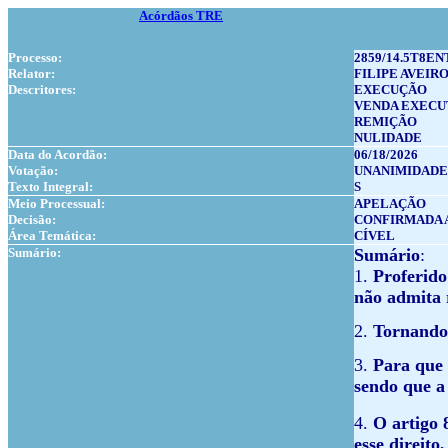
Acórdãos TRE
Processo:
2859/14.5T8EN
Relator:
FILIPE AVEIR
Descritores:
EXECUÇÃO
VENDA EXECU
REMIÇÃO
NULIDADE
Data do Acordão:
06/18/2026
Votação:
UNANIMIDADE
Texto Integral:
S
Meio Processual:
APELAÇÃO
Decisão:
CONFIRMADA 
Área Temática:
CÍVEL
Sumário:
Sumário
:
1.
Proferido
não admita 
2.
Tornando-
3.
Para que 
sendo que a 
4.
O artigo 
esse direito