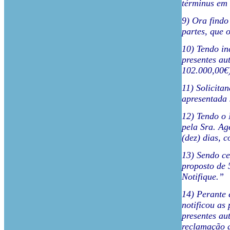
términus em 
9) Ora findo
partes, que 
10) Tendo i
presentes au
102.000,00€
11) Solicita
apresentada 
12) Tendo o 
pela Sra. Ag
(dez) dias, 
13) Sendo ce
proposto de 
Notifique.”
14) Perante 
notificou a
presentes au
reclamação a