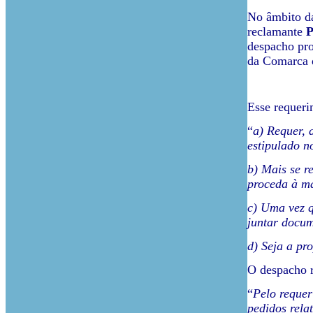
No âmbito da
reclamante
P
despacho pro
da Comarca d
Esse requeri
“
a) Requer, 
estipulado n
b) Mais se r
proceda à ma
c) Uma vez q
juntar docum
d) Seja a pr
O despacho r
“
Pelo requer
pedidos rela