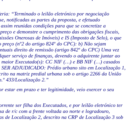
ria: “Terminado o leilão eletrónico por negociação
se, notificadas as partes da proposta, e efetuado
 assim reunidas condições para que se concretize a
preço e demonstre o cumprimento das obrigações fiscais,
ssões Onerosas de Imóveis) e IS (Imposto de Selo), o que
do preço (nº2 do artigo 824º do CPC): b) Não sejam
ventuais direito de remissão (artigo 842º do CPC) Uma vez
alquer serviço de finanças, devendo o adquirente juntar ao
ra, maior Executado(s): CC NIF (…) e BB NIF (…) casados
M A SER ADJUDICADO: Prédio urbano sito em Localização 1,
crito na matriz predial urbana sob o artigo 2266 da União
n.º 433/Localização 2.”
estar em prazo e ter legitimidade, veio exercer o seu
rrente ser filha dos Executados, e por leilão eletrónico ter
a de r/c com a frente voltada ao norte e logradouro,
ias de Localização 2, descrito na CRP de Localização 3 sob