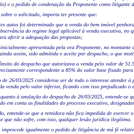
tulo) e o pedido de condenação da Proponente como litigante 
 sobre o solicitado, importa ter presente que:
tes autos foi determinado que a venda do bem imóvel penhorad
bservância do regime legal aplicável à venda executiva, no q
ara aferir a adequação das propostas;
 inicialmente apresentada pela ora Proponente, no montante 
 ainda assim, sido admitida e aceite por despacho, o que mot
rânsito do despacho que autorizava a venda pelo valor de 51
recisamente correspondente a 85% do valor base fixado para
 de 26/03/2025 considerou ser de todo o interesse atender à 
da venda pelo valor inferior, ficando com isso prejudicado o e
e quanto à anulação do despacho de 26/03/2025, entende-se 
ndo em conta as finalidades do processo executivo, designad
do, entende-se que a remidora não fica impedida de exercer o 
e que não sofre, com isso, qualquer lesão jurídica ilegítima.
 improcede igualmente o pedido de litigância de má fé relat