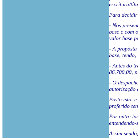
escritura/tí
Para decidir
- Nos presen
base e com o
valor base p
- A proposta
base, tendo,
- Antes do t
86.700,00, p
- O despacho
autorização 
Posto isto, 
proferido te
Por outro la
entendendo-s
Assim sendo,