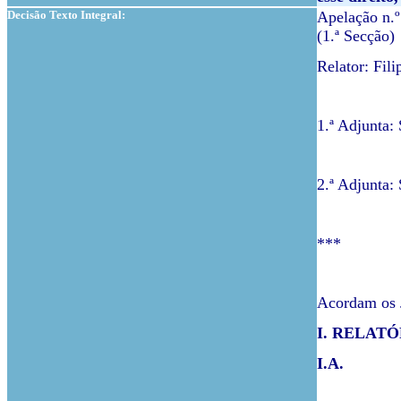
Decisão Texto Integral:
Apelação n.
(1.ª Secção)
Relator: Fil
1.ª Adjunta:
2.ª Adjunta:
***
Acordam os J
I. RELATÓ
I.A.