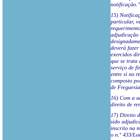
notificação.
15) Notifica
particular, 
requerimento
adjudicação 
designadamen
deverá fazer
exercidos di
que se trata
serviço de f
entre si no
composto por
de Freguesia
16) Com a ad
direito de re
17) Direito 
sido adjudic
inscrito na 
o n.º 433/Lo