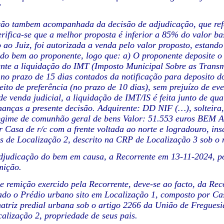
”
ção tambem acompanhada da decisão de adjudicação, que refe
verifica-se que a melhor proposta é inferior a 85% do valor ba
 ao Juiz, foi autorizada a venda pelo valor proposto, estando
do bem ao proponente, logo que: a) O proponente deposite o 
te a liquidação do IMT (Imposto Municipal Sobre as Transmi
 no prazo de 15 dias contados da notificação para deposito 
reito de preferência (no prazo de 10 dias), sem prejuízo de e
 de venda judicial, a liquidação de IMT/IS é feita junto de qu
inanças a presente decisão. Adquirente: DD NIF (…), soltei
 regime de comunhão geral de bens Valor: 51.553 euros BE
 Casa de r/c com a frente voltada ao norte e logradouro, ins
s de Localização 2, descrito na CRP de Localização 3 sob o 
judicação do bem em causa, a Recorrente em 13-11-2024, por 
mição.
de remição exercido pela Recorrente, deve-se ao facto, da Reco
ado o Prédio urbano sito em Localização 1, composto por Cas
matriz predial urbana sob o artigo 2266 da União de Fregues
calização 2, propriedade de seus pais.