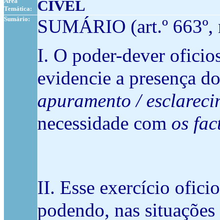
Área
CÍVEL
Temática:
Sumário:
SUMÁRIO (art.º 663º, n
I. O poder-dever oficio
evidencie a presença do
apuramento / esclareci
necessidade com
os fac
II. Esse exercício ofici
podendo, nas situações 