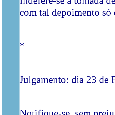
Indefere-se a tomada d
com tal depoimento só é
*
Julgamento: dia 23 de F
Notifique-se, sem preju