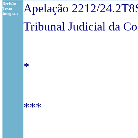
Decisão
Apelação 2212/24.2T
Texto
Integral:
Tribunal Judicial da Co
*
***