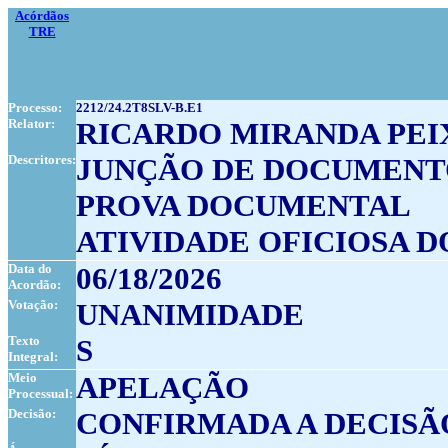
Acórdãos
TRE
Processo:
2212/24.2T8SLV-B.E1
Relator:
RICARDO MIRANDA PE
Descritores:
JUNÇÃO DE DOCUMENT
PROVA DOCUMENTAL
ATIVIDADE OFICIOSA D
Data do
06/18/2026
Acordão:
Votação:
UNANIMIDADE
Texto
S
Integral:
Meio
APELAÇÃO
Processual:
Decisão:
CONFIRMADA A DECISÃ