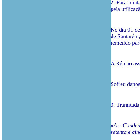
2. Para fund
pela utiliza
No dia 01 de
de Santarém,
remetido par
A Ré não ass
Sofreu danos
3. Tramitada
«A – Condena
setenta e cin