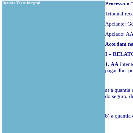
Decisão Texto Integral:
Processo n.
Tribunal rec
Apelante: Ge
Apelado: A
Acordam na 
I – RELAT
1.
AA
intent
pagar-lhe, po
a) a quantia 
do seguro, d
b) a quantia