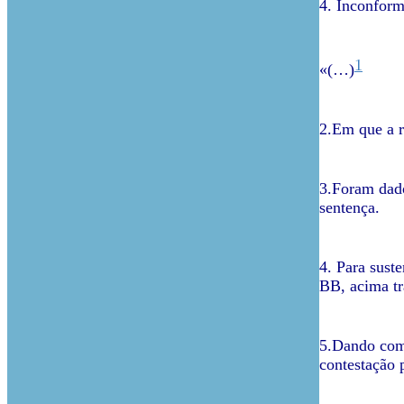
4. Inconform
1
«(…)
2.Em que a r
3.Foram dado
sentença.
4. Para sust
BB, acima tr
5.Dando como
contestação p