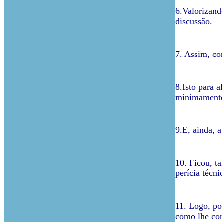
6.Valorizand
discussão.
7. Assim, co
8.Isto para 
minimamente
9.E, ainda, 
10. Ficou, t
perícia técni
11. Logo, por
como lhe co