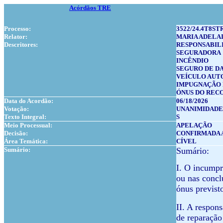
Acórdãos TRE
Processo:
3522/24.4T8ST
Relator:
MARIA ADELA
Descritores:
RESPONSABIL
SEGURADORA
INCÊNDIO
SEGURO DE D
VEÍCULO AU
IMPUGNAÇÃO 
ÓNUS DO REC
Data do Acordão:
06/18/2026
Votação:
UNANIMIDADE
Texto Integral:
S
Meio Processual:
APELAÇÃO
Decisão:
CONFIRMADA 
Área Temática:
CÍVEL
Sumário:
Sumário:
I. O incumpr
ou nas concl
ónus previst
II. A respons
de reparação 