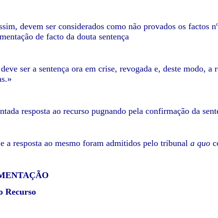
ssim, devem ser considerados como não provados os factos nºs 
amentação de facto da douta sentença
, deve ser a sentença ora em crise, revogada e, deste modo, a 
as.»
entada resposta ao recurso pugnando pela confirmação da sent
 e a resposta ao mesmo foram admitidos pelo tribunal
a quo
co
AMENTAÇÃO
o Recurso