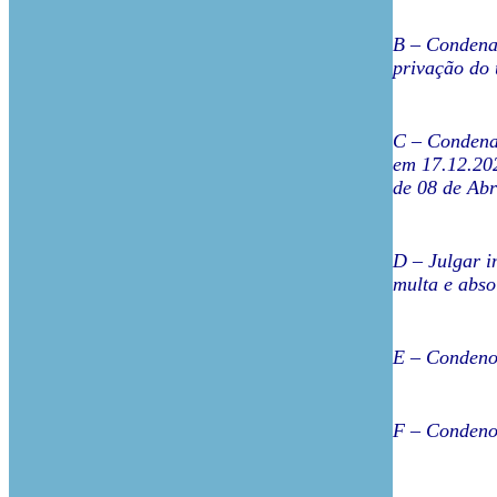
B – Condenar
privação do 
C – Condenar
em 17.12.202
de 08 de Abri
D – Julgar i
multa e abs
E – Condeno 
F – Condeno 