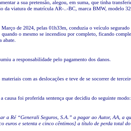
amentar a sua pretensão, alegou, em suma, que tinha transferi
ção da viatura de matrícula AR-..-BC, marca BMW, modelo 320D
 Março de 2024, pelas 01h33m, conduzia o veículo segurado na
 quando o mesmo se incendiou por completo, ficando completa
a abate.
umiu a responsabilidade pelo pagamento dos danos.
 materiais com as deslocações e teve de se socorrer de terceir
 a causa foi proferida sentença que decidiu do seguinte modo:
r a Ré “Generali Seguros, S.A.” a pagar ao Autor, AA, a qua
co euros e setenta e cinco cêntimos] a título de perda total do