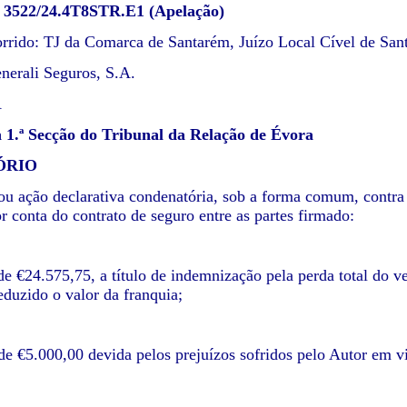
º 3522/24.4T8STR.E1 (Apelação)
orrido: TJ da Comarca de Santarém, Juízo Local Cível de Sant
nerali Seguros, S.A.
A
1.ª Secção do Tribunal da Relação de Évora
ÓRIO
ou ação declarativa condenatória, sob a forma comum, contr
r conta do contrato de seguro entre as partes firmado:
de €24.575,75, a título de indemnização pela perda total do ve
eduzido o valor da franquia;
 de €5.000,00 devida pelos prejuízos sofridos pelo Autor em v