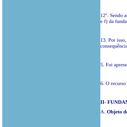
12º. Sendo a
e f) da fund
13. Por isso
consequênci
5. Foi apres
6. O recurso
II- FUND
A.
Objeto d