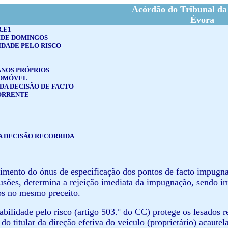
Acórdão do Tribunal da
Évora
R.E1
IDE DOMINGOS
IDADE PELO RISCO
ANOS PRÓPRIOS
TOMÓVEL
DA DECISÃO DE FACTO
ORRENTE
A DECISÃO RECORRIDA
imento do ónus de especificação dos pontos de facto impugnad
usões, determina a rejeição imediata da impugnação, sendo irr
os no mesmo preceito.
abilidade pelo risco (artigo 503.º do CC) protege os lesados r
do titular da direção efetiva do veículo (proprietário) acaute