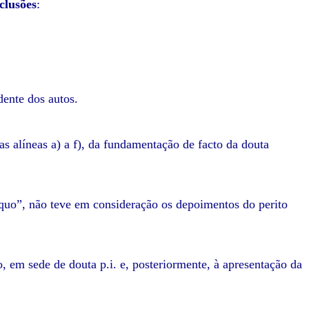
clusões
:
dente dos autos.
s alíneas a) a f), da fundamentação de facto da douta
A quo”, não teve em consideração os depoimentos do perito
, em sede de douta p.i. e, posteriormente, à apresentação da