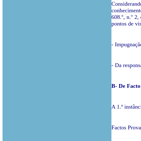
Considerando
conhecimento 
608.º, n.º 2
pontos de vis
- Impugnação
- Da respons
B- De Facto
A 1.ª instânc
Factos Prov