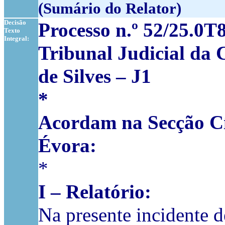
(Sumário do Relator)
Decisão
Processo n.º 52/25.0
Texto
Integral:
Tribunal Judicial da
de Silves – J1
*
Acordam na Secção Cí
Évora:
*
I – Relatório:
Na presente incidente 