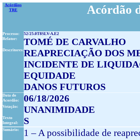
Acórdãos
Acórdão d
TRE
Processo:
52/25.0T8SLV-A.E2
Relator:
TOMÉ DE CARVALHO
Descritores:
REAPRECIAÇÃO DOS ME
INCIDENTE DE LIQUID
EQUIDADE
DANOS FUTUROS
Data do
06/18/2026
Acordão:
Votação:
UNANIMIDADE
Texto
S
Integral:
Sumário:
1 – A possibilidade de reapre