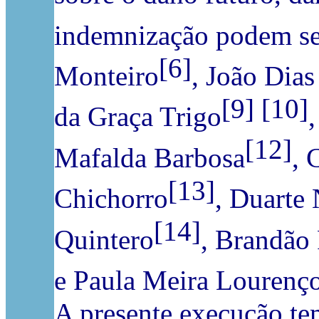
indemnização podem ser
[6]
Monteiro
, João Dias
[9]
[10]
da Graça Trigo
[12]
Mafalda Barbosa
, 
[13]
Chichorro
, Duarte 
[14]
Quintero
, Brandão
e Paula Meira Lourenç
A presente execução te