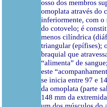
osso dos membros sup
omoplata através do c
inferiormente, com o r
do cotovelo; é consti
menos cilíndrica (diá
triangular (epífises)
braquial que atravess
“alimenta” de sangue; 
este “acompanhamento
se inicia entre 97 e 
da omoplata (parte sa
148 mm da extremidad
um dos músculos do a