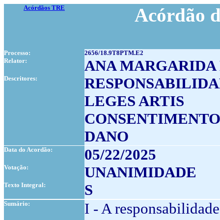
Acórdãos TRE
Acórdão d
Processo:
2656/18.9T8PTM.E2
Relator:
ANA MARGARIDA 
Descritores:
RESPONSABILIDA
LEGES ARTIS
CONSENTIMENT
DANO
Data do Acordão:
05/22/2025
Votação:
UNANIMIDADE
Texto Integral:
S
Sumário:
I - A responsabilidad