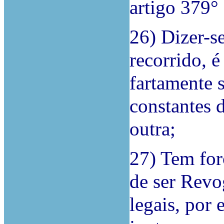
artigo 379°
26) Dizer-s
recorrido, 
fartamente 
constantes d
outra;
27) Tem for
de ser Revo
legais, por 