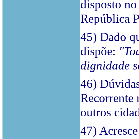
disposto no
República P
45) Dado qu
dispõe:
"To
dignidade so
46) Dúvidas
Recorrente n
outros cidad
47) Acresce