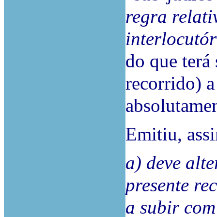
regra relat
interlocutór
do que terá
recorrido) a
absolutament
Emitiu, ass
a) deve alt
presente re
a subir com 