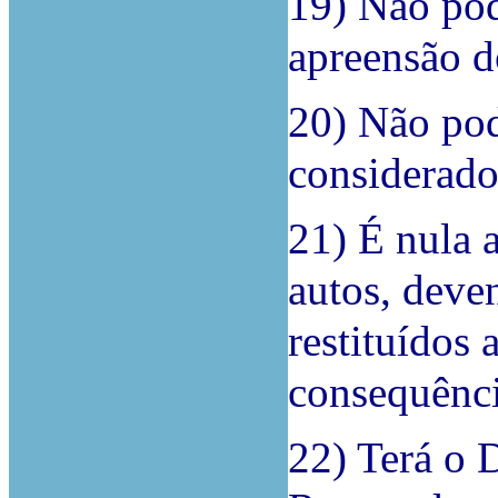
19) Não pod
apreensão d
20) Não pod
considerado
21) É nula a
autos, deve
restituídos
consequência
22) Terá o 