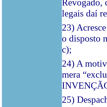
Revogado, c
legais daí r
23) Acresce
o disposto n
c);
24) A motiv
mera “excl
INVENÇÃ
25) Despach