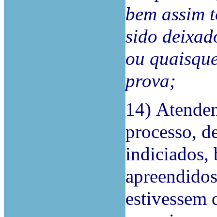
bem assim t
sido deixad
ou quaisquer
prova;
14)
Atenden
processo, de
indiciados,
apreendidos
estivessem d