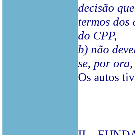
decisão que
termos dos a
do CPP,
b) não deve
se, por ora,
Os autos tiv
II – FUN