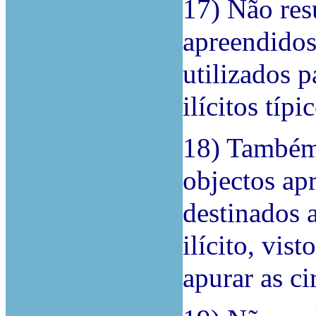
17) Não res
apreendidos
utilizados 
ilícitos típi
18) Também 
objectos ap
destinados a
ilícito, vis
apurar as c