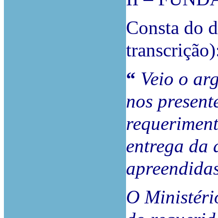
Consta do d
transcrição)
“
Veio o arg
nos present
requerimento
entrega da 
apreendidas
O Ministéri