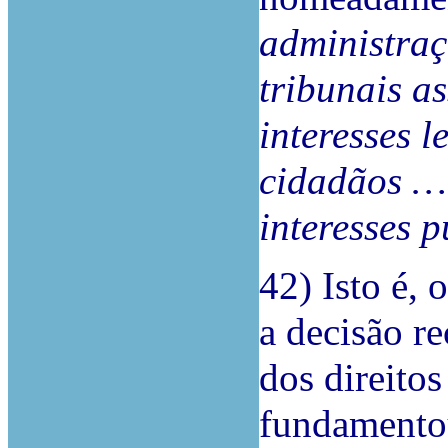
administraç
tribunais as
interesses 
cidadãos … 
interesses 
42)
Isto é,
a decisão r
dos direitos
fundamentou