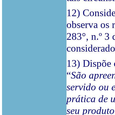
12) Conside
observa os r
283°, n.º 3
considerado
13) Dispõe 
“
São apreen
servido ou e
prática de 
seu produto