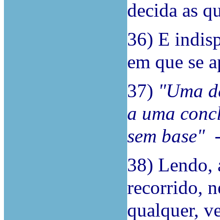
decida as qu
36) E indis
em que se a
37)
"Uma de
a uma concl
sem base"
-
38) Lendo, 
recorrido, n
qualquer, ve