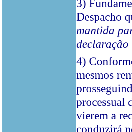
3) Fundamen
Despacho q
mantida par
declaração
4)
Conforme
mesmos reme
prosseguind
processual d
vierem a rec
conduzirá n