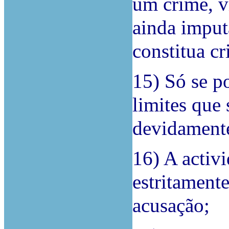
um crime, v
ainda imput
constitua cr
15) Só se po
limites que
devidament
16) A activi
estritamente
acusação;