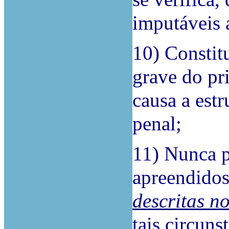
imputáveis 
10) Constit
grave do pr
causa a estr
penal;
11) Nunca p
apreendidos
descritas no
tais circuns