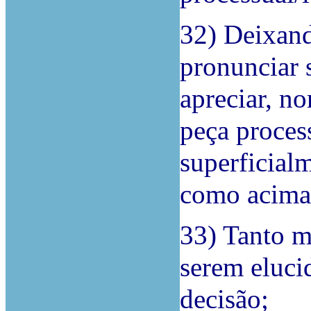
32) Deixand
pronunciar 
apreciar, n
peça proces
superficial
como acima 
33) Tanto m
serem eluci
decisão;