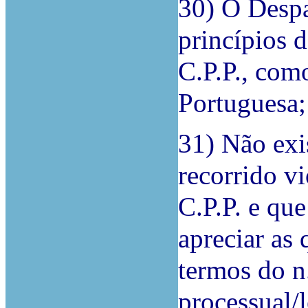
30) O Despa
princípios 
C.P.P., com
Portuguesa;
31) Não ex
recorrido vi
C.P.P. e qu
apreciar as 
termos do n.
processual/l