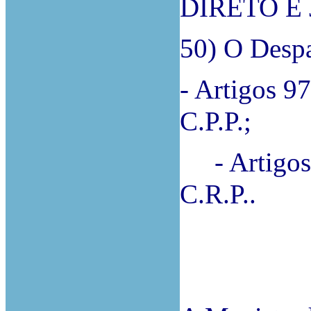
DIRETO E 
50) O Despa
- Artigos 9
C.P.P.;
- Artigos 
C.R.P..