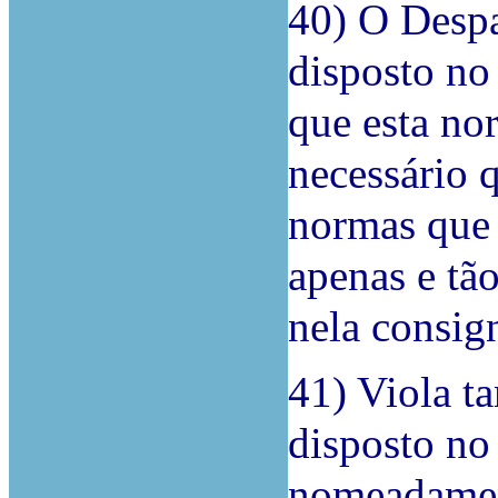
40) O Despa
disposto no
que esta no
necessário 
normas que 
apenas e tão
nela consig
41) Viola t
disposto no
nomeadamen