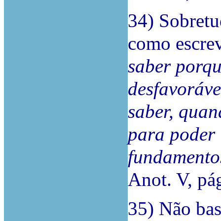
34) Sobretu
como escrev
saber porqu
desfavoráve
saber, quan
para poder
fundamento
Anot. V, pá
35) Não bas