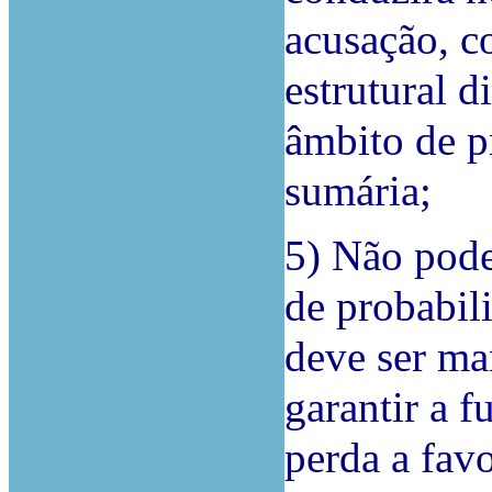
acusação, c
estrutural 
âmbito de p
sumária;
5) Não pode
de probabil
deve ser ma
garantir a f
perda a fav