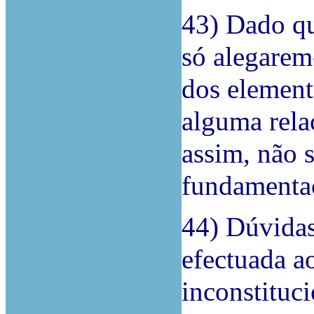
43) Dado 
só alegarem-
dos element
alguma rela
assim, não s
fundamenta
44) Dúvidas
efectuada ao
inconstituc