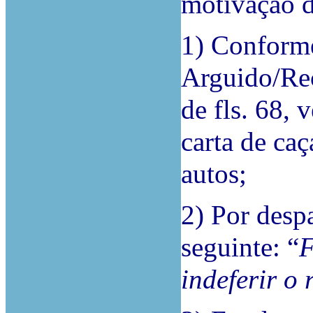
motivação d
1) Conforme
Arguido/Rec
de fls. 68, 
carta de ca
autos;
2) Por despa
seguinte: “
F
indeferir o