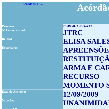
Acórdãos TRC
Acórdão
Processo:
23/09. 4GASBG-A.C1
Nº Convencional:
JTRC
Relator:
ELISA SALE
Descritores:
APREENSÕE
RESTITUIÇ
ARMA E CA
RECURSO
MOMENTO S
Data do Acordão:
12/09/2009
Votação:
UNANIMIDA