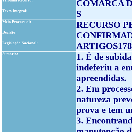
Tribunal Recurso:
COMARCA D
Texto Integral:
S
Meio Processual:
RECURSO P
Decisão:
CONFIRMA
Legislação Nacional:
ARTIGOS178º
Sumário:
1. É de subida
indeferiu a e
apreendidas.
2. Em process
natureza prev
prova e tem u
3. Encontrando
manutenção da