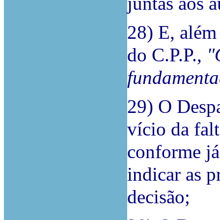
juntas aos a
28) E, além
do C.P.P.,
"
fundamenta
29)
O Despa
vício da fa
conforme já
indicar as 
decisão;