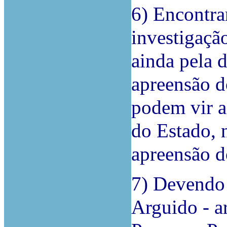
6) Encontra
investigaçã
ainda pela 
apreensão d
podem vir a
do Estado, 
apreensão 
7) Devendo 
Arguido - a