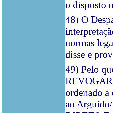
o disposto n
48) O Despa
interpretaçã
normas lega
disse e pro
49) Pelo qu
REVOGARÁ 
ordenado a 
ao Arguido/