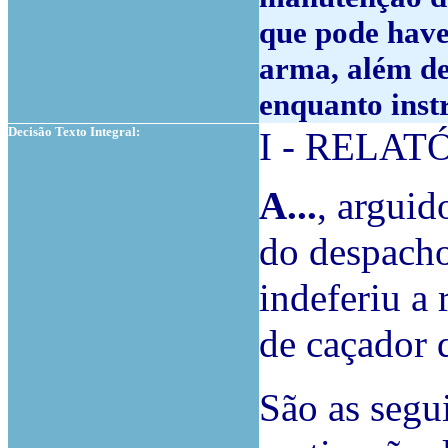
que pode have
arma, além de
enquanto inst
Decisão Texto Integral:
I - RELAT
A...
, arguid
do despacho 
indeferiu a 
de caçador 
São as segu