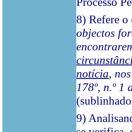
Processo Pe
8) Refere o 
objectos fo
encontrare
circunstânc
notícia
, no
178º, n.º
1
(sublinhado
9) Analisand
se verifica,