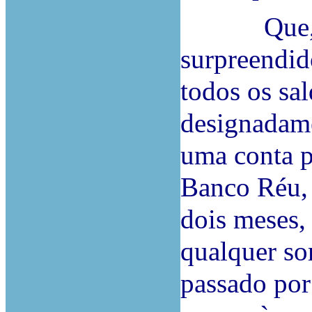
Que, por
surpreendid
todos os sal
designadame
uma conta p
Banco Réu, 
dois meses,
qualquer so
passado por 