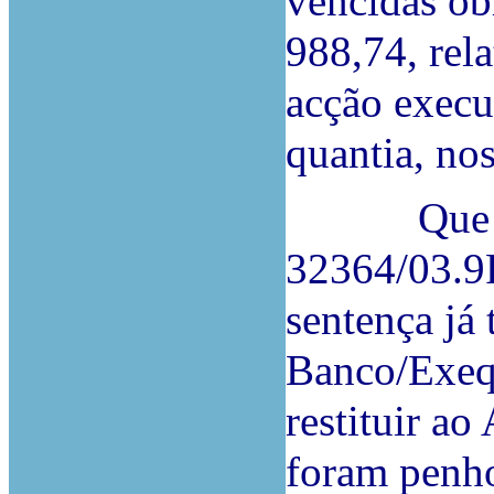
vencidas ob
988,74, rel
acção execu
quantia, nos
Que tal 
32364/03.9R
sentença já 
Banco/Exeq
restituir ao
foram penho