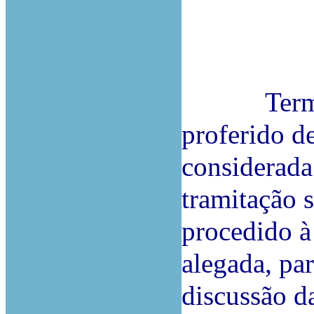
Terminado
proferido d
considerada
tramitação 
procedido à
alegada, par
discussão d