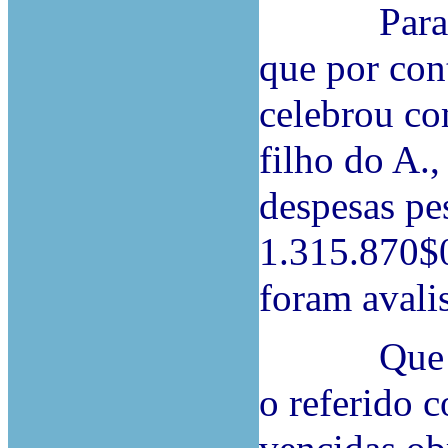
Para tant
que por con
celebrou c
filho do A.
despesas pes
1.315.870$0
foram avali
Que o Réu
o referido 