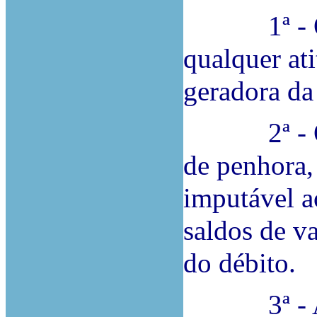
1ª - O Ré
qualquer at
geradora da
2ª - O qu
de penhora,
imputável a
saldos de v
do débito.
3ª - A ter