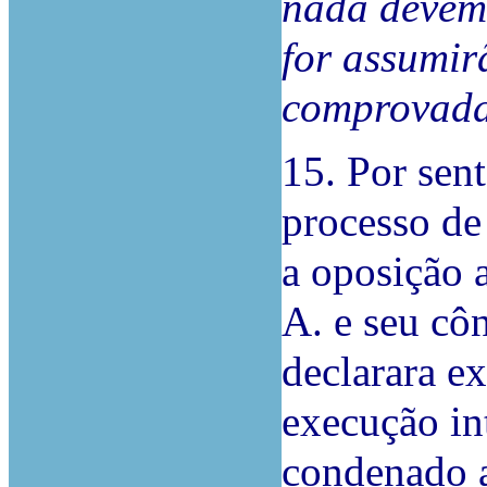
nada devem 
for assumi
comprovada
15. Por sent
processo de
a oposição 
A. e seu cô
declarara e
execução in
condenado a 