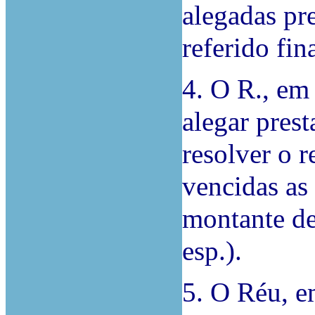
alegadas pr
referido fin
4. O R., em
alegar pres
resolver o r
vencidas as
montante de
esp.).
5. O Réu, e