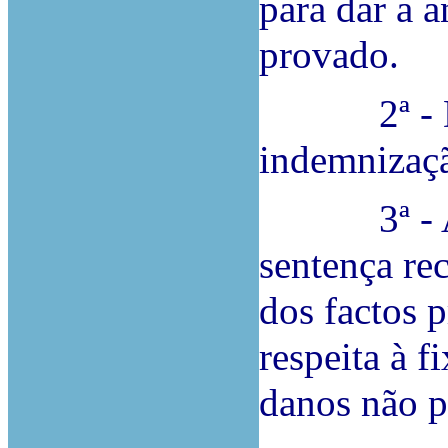
para dar a 
provado.
2ª - Dond
indemnizaçã
3ª - A fu
sentença re
dos factos 
respeita à 
danos não p