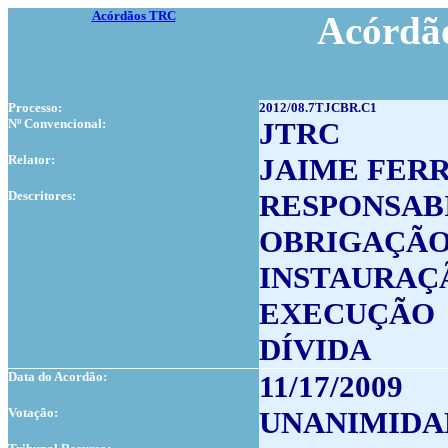
Acórdãos TRC
Acórdão
Processo:
2012/08.7TJCBR.C1
Nº Convencional:
JTRC
Relator:
JAIME FER
Descritores:
RESPONSAB
OBRIGAÇÃO
INSTAURAÇ
EXECUÇÃO
DÍVIDA
Data do Acordão:
11/17/2009
Votação:
UNANIMIDA