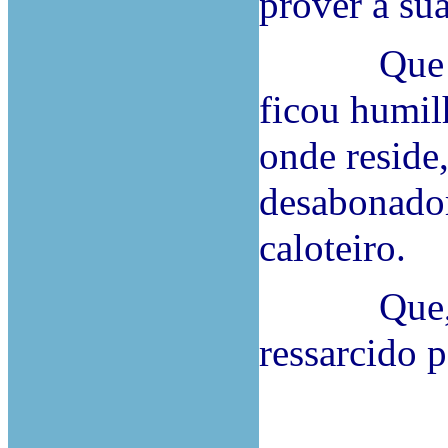
prover à sua
Que o A.,
ficou humil
onde reside
desabonado
caloteiro.
Que, por i
ressarcido 