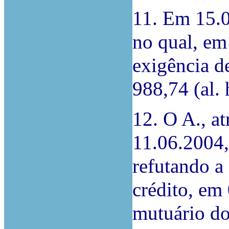
11. Em 15.0
no qual, em
exigência d
988,74 (al. 
12. O A., a
11.06.2004,
refutando a
crédito, em
mutuário do