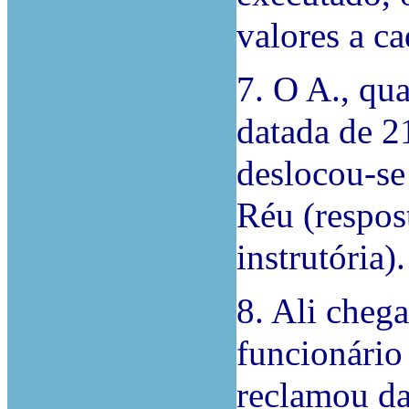
valores a ca
7. O A., qu
datada de 
deslocou-se
Réu (respos
instrutória).
8. Ali cheg
funcionário
reclamou da