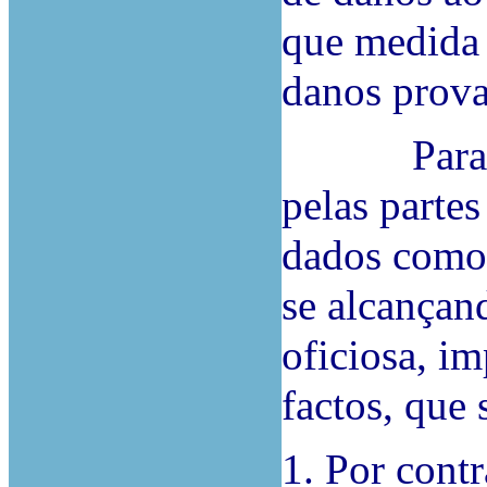
que medida 
danos prova
Para o ef
pelas parte
dados como
se alcançand
oficiosa, i
factos, que 
1. Por cont