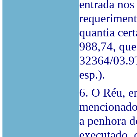
entrada nos
requeriment
quantia ce
988,74, que
32364/03.9TJ
esp.).
6. O Réu, e
mencionado
a penhora d
executado, 