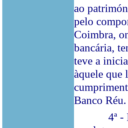
ao patrimón
pelo compo
Coimbra, on
bancária, te
teve a inici
àquele que l
cumprimento
Banco Réu.
4ª - Não 