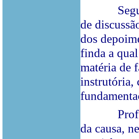
Seguiu-se
de discussã
dos depoime
finda a qual
matéria de f
instrutória,
fundamenta
Proferida
da causa, ne