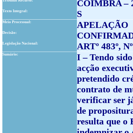
Tribunal Recurso:
COIMBRA – 
Texto Integral:
S
Meio Processual:
APELAÇÃO
Decisão:
CONFIRMA
Legislação Nacional:
ARTº 483º, Nº
Sumário:
I – Tendo sid
acção executi
pretendido cr
contrato de mú
verificar ser j
de propositura
resulta que o
indemnizar o 