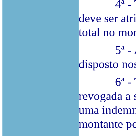
4ª - Tal m
deve ser at
total no mo
5ª - A se
disposto nos
6ª - Term
revogada a 
uma indemni
montante pe