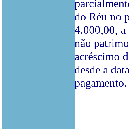
parcialment
do Réu no 
4.000,00, a
não patrimo
acréscimo de
desde a data
pagamento.