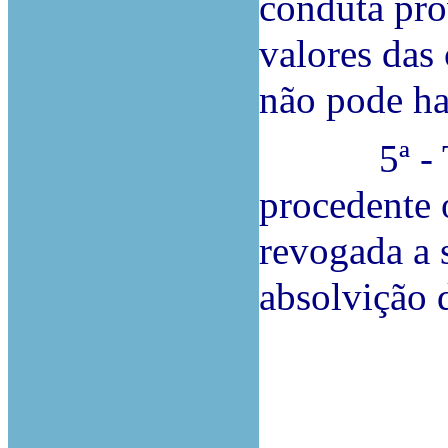
conduta pro
valores das 
não pode ha
5ª - Term
procedente 
revogada a 
absolvição 