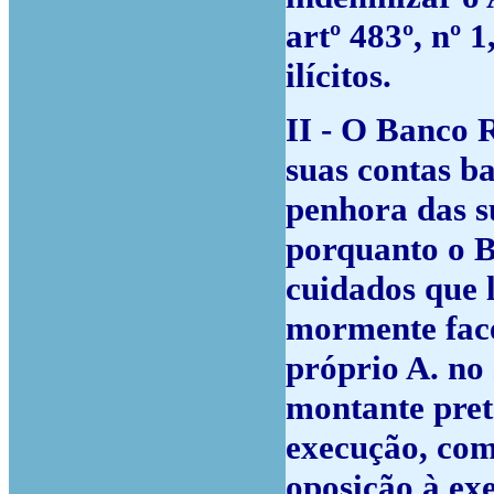
artº 483º, nº 
ilícitos.
II - O Banco R
suas contas b
penhora das s
porquanto o B
cuidados que 
mormente face
próprio A. no
montante pret
execução, como
oposição à ex