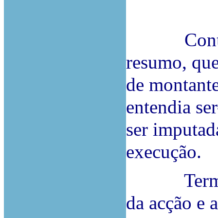
Contestou
resumo, que
de montante
entendia se
ser imputad
execução.
Terminou
da acção e 