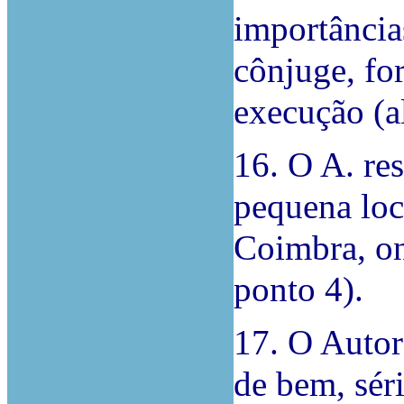
importância
cônjuge, fo
execução (al
16. O A. re
pequena loc
Coimbra, on
ponto 4).
17. O Autor
de bem, séri