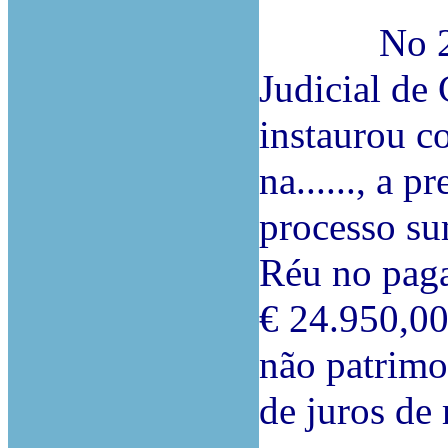
No 2º Juí
Judicial de
instaurou c
na......, a 
processo su
Réu no pag
€ 24.950,00
não patrimo
de juros de