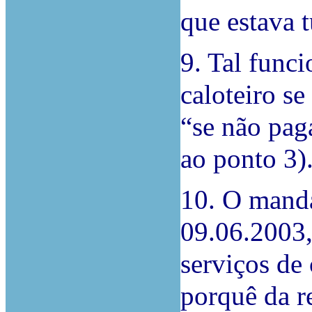
que estava t
9. Tal func
caloteiro se
“se não pag
ao ponto 3)
10. O manda
09.06.2003, 
serviços de
porquê da re