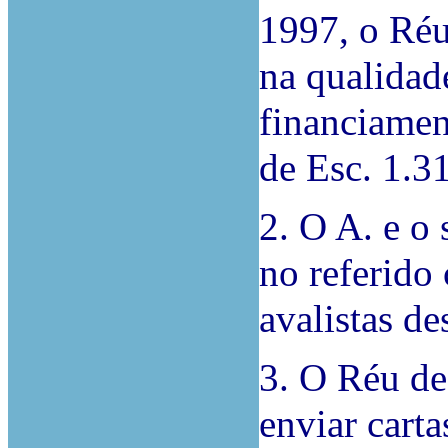
1997, o Réu 
na qualidad
financiamen
de Esc. 1.31
2. O A. e o
no referido 
avalistas de
3. O Réu de
enviar cart