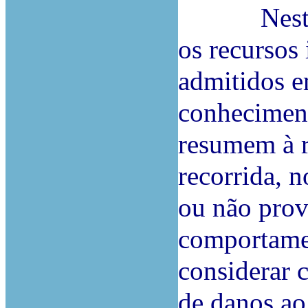
Nesta Rel
os recursos
admitidos e
conheciment
resumem à r
recorrida, n
ou não prov
comportame
considerar 
de danos ao