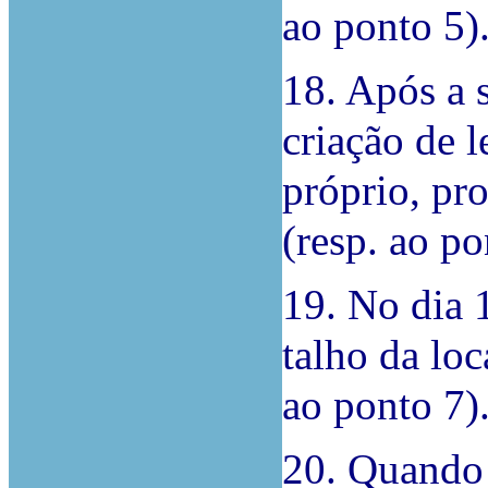
ao ponto 5)
18. Após a 
criação de 
próprio, pr
(resp. ao po
19. No dia 
talho da loc
ao ponto 7)
20. Quando 