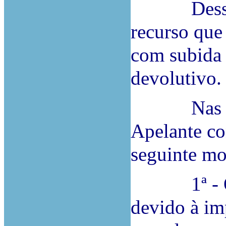
Dessa sen
recurso que
com subida 
devolutivo.
Nas alega
Apelante co
seguinte m
1ª - O A.
devido à im