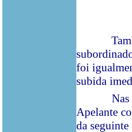
Também o
subordinado
foi igualme
subida imedi
Nas corre
Apelante co
da seguinte