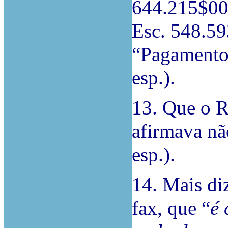
644.215$00 
Esc. 548.59
“Pagamento 
esp.).
13. Que o R
afirmava não
esp.).
14. Mais di
fax, que “
é 