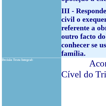
III - Respond
civil o exeque
referente a o
outro facto d
conhecer se us
família.
Decisão Texto Integral:
Acordam, 
Cível do Tr