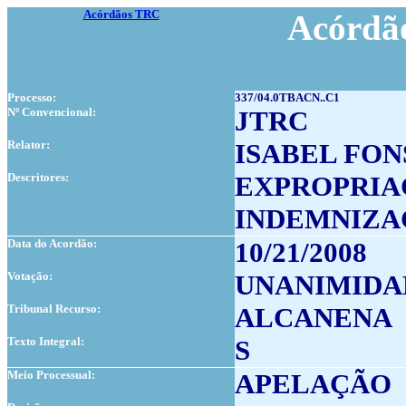
Acórdãos TRC
Acórdão
Processo:
337/04.0TBACN..C1
Nº Convencional:
JTRC
Relator:
ISABEL FO
Descritores:
EXPROPRIA
INDEMNIZA
Data do Acordão:
10/21/2008
Votação:
UNANIMIDA
Tribunal Recurso:
ALCANENA
Texto Integral:
S
Meio Processual:
APELAÇÃO