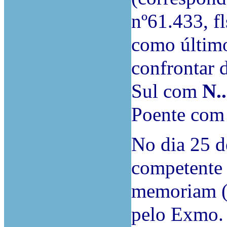
nº61.433, f
como último
confrontar
Sul com
N..
Poente co
No dia 25 d
competente 
memoriam (f
pelo Exmo. 