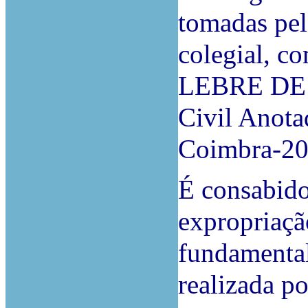
tomadas pelo
colegial, c
LEBRE DE 
Civil Anota
Coimbra-20
É consabido
expropriação
fundamental
realizada po