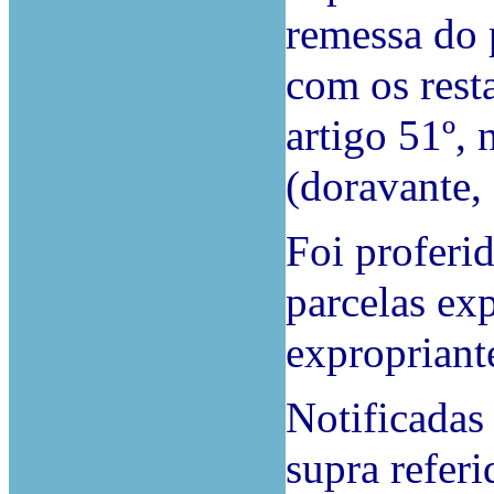
remessa do 
com os rest
artigo 51º,
(doravante,
Foi proferi
parcelas ex
expropriant
Notificadas 
supra referi