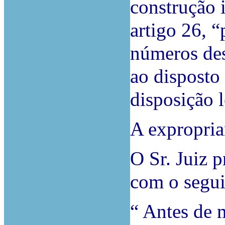
construção 
artigo 26, “
números des
ao disposto
disposição 
A expropria
O Sr. Juiz p
com o segui
“ Antes de 