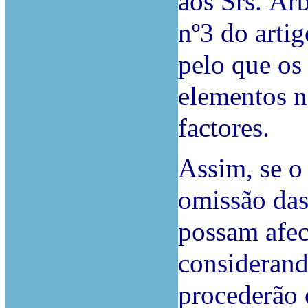
aos Srs. Ár
nº3 do arti
pelo que os 
elementos n
factores.
Assim, se o
omissão das
possam afect
considerand
procederão 