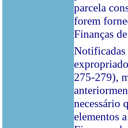
parcela con
forem forne
Finanças de
Notificadas 
expropriado
275-279), m
anteriormen
necessário 
elementos a