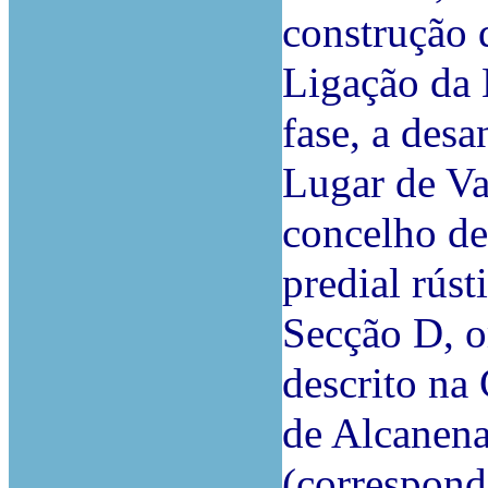
construção 
Ligação da 
fase, a des
Lugar de Val
concelho de
predial rúst
Secção D, o
descrito na
de Alcanen
(correspond