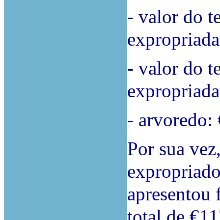
- valor do t
expropriada
- valor do t
expropriada
- arvoredo:
Por sua vez,
expropriado
apresentou 
total de €1