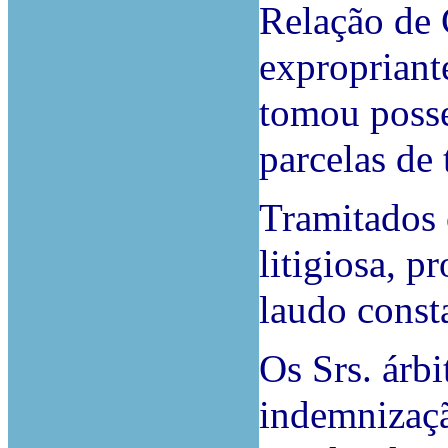
Relação de 
expropriant
tomou posse
parcelas de 
Tramitados 
litigiosa, p
laudo consta
Os Srs. árbi
indemnizaçã