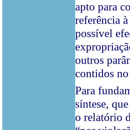
apto para c
referência à
possível efe
expropriaç
outros parâ
contidos no
Para fundam
síntese, qu
o relatório 