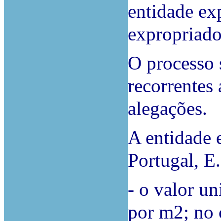
entidade exp
expropriados
O processo 
recorrentes 
alegações.
A entidade 
Portugal, E.
- o valor un
por m2; no 