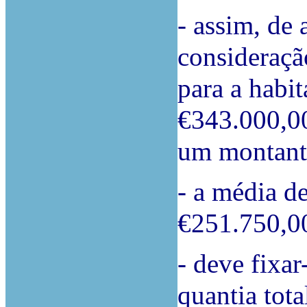
- assim, de
consideração
para a habi
€343.000,00
um montant
- a média de
€251.750,0
- deve fixar
quantia tot