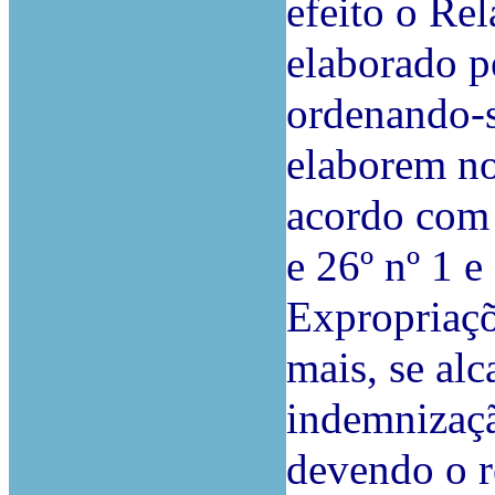
efeito o Rel
elaborado p
ordenando-s
elaborem no
acordo com 
e 26º nº 1 e
Expropriaçõ
mais, se al
indemnizaçã
devendo o re