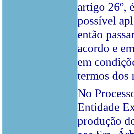
artigo 26º,
possível apl
então passar
acordo e em
em condiçõe
termos dos 
No Processo
Entidade Ex
produção do