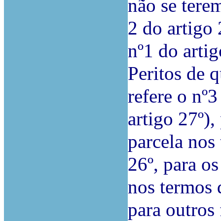
não se terem
2 do artigo
nº1 do arti
Peritos de 
refere o nº
artigo 27º)
parcela nos
26º, para os
nos termos d
para outros 