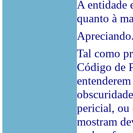
A entidade 
quanto à ma
Apreciando
Tal como pr
Código de P
entenderem 
obscuridade
pericial, ou
mostram de