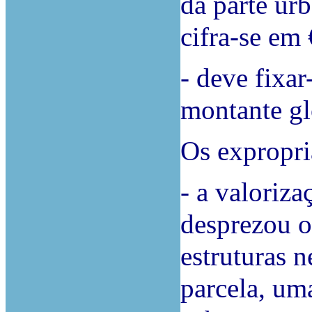
da parte ur
cifra-se em
- deve fixar
montante gl
Os expropr
- a valoriza
desprezou o 
estruturas n
parcela, um