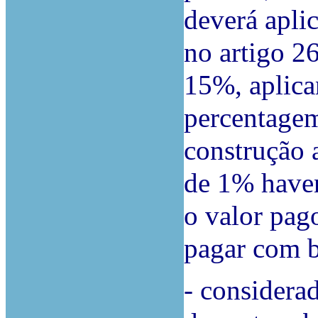
deverá aplic
no artigo 2
15%, aplica
percentagem
construção 
de 1% haven
o valor pag
pagar com b
- considerad