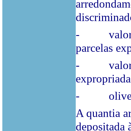
arredondame
discriminad
- valor do
parcelas ex
- valor do 
expropriada
- oliveira
A quantia ar
depositada 