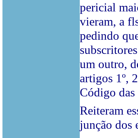
pericial mai
vieram, a fl
pedindo que
subscritores
um outro, d
artigos 1º, 
Código das 
Reiteram ess
junção dos 