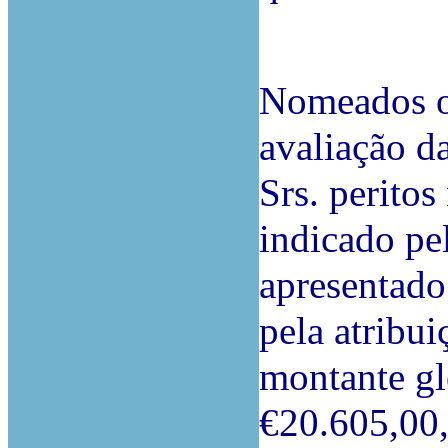
Nomeados os
avaliação d
Srs. perito
indicado pe
apresentado
pela atribu
montante gl
€20.605,00,