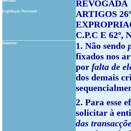
Decisão:
REVOGADA
Legislação Nacional:
ARTIGOS 26º
EXPROPRIAÇÕE
C.P.C E 62º,
Sumário:
1. Não sendo
fixados nos ar
por
falta de e
dos demais cr
sequencialment
2. Para esse e
solicitar à e
das transacçõe