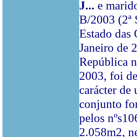
J...
e mari
B/2003 (2ª S
Estado das 
Janeiro de 
República nº
2003, foi de
carácter de
conjunto fo
pelos nºs10
2.058m2, ne