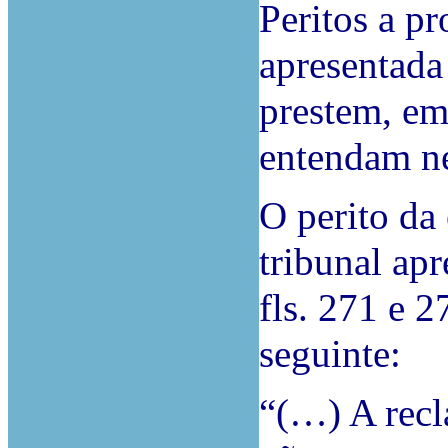
Peritos a p
apresentada 
prestem, em
entendam ne
O perito da 
tribunal apr
fls. 271 e 
seguinte:
“(…) A recl