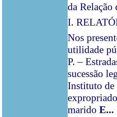
da Relação
I. RELATÓ
Nos present
utilidade p
P. – Estrada
sucessão leg
Instituto de
expropriado
marido
E...