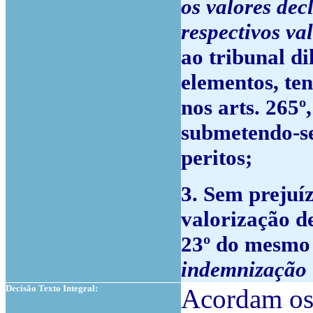
os valores dec
respectivos va
ao tribunal d
elementos, te
nos arts. 265º,
submetendo-se
peritos;
3. Sem prejuíz
valorização de
23º do mesmo
indemnização
Decisão Texto Integral:
Acordam os 