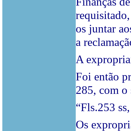
Finanças de
requisitado,
os juntar a
a reclamação
A expropria
Foi então p
285, com o 
“Fls.253 ss
Os expropri