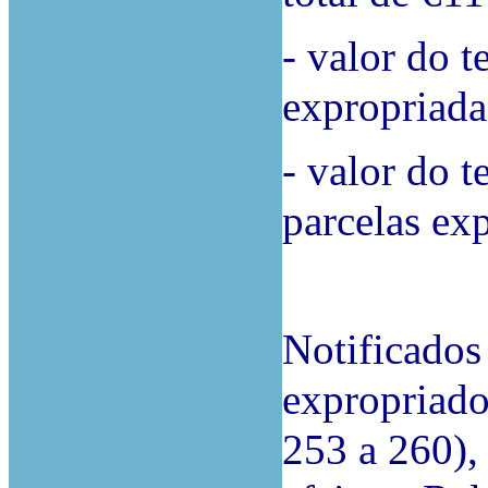
- valor do t
expropriada
- valor do t
parcelas ex
Notificados 
expropriado
253 a 260),