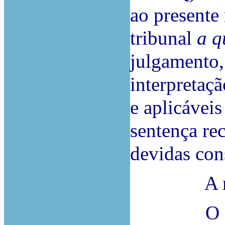
ao presente
tribunal
a q
julgamento,
interpretaçã
e aplicávei
sentença re
devidas con
A massa i
O Sr. jui