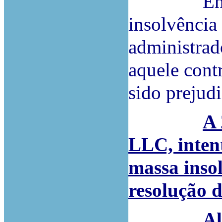
Em 29/04
insolvência
administrad
aquele cont
sido prejudi
A 
LLC, inten
massa inso
resolução d
Al