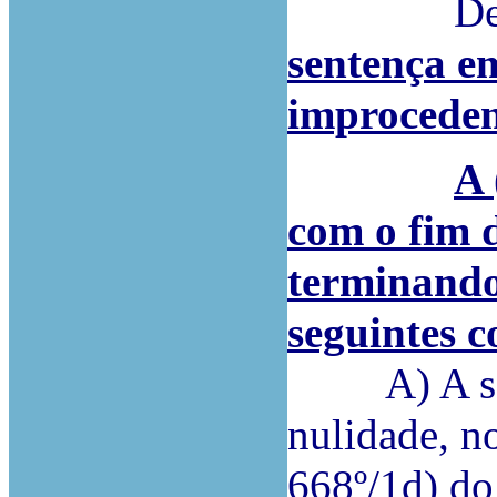
Depois do
sentença em
improceden
A 
com o fim 
terminando
seguintes c
A) A sente
nulidade, no
668º/1d) do