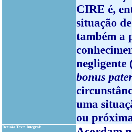
CIRE é, en
situação de
também a p
conhecimen
negligente 
bonus pater
circunstânc
uma situaç
ou próxima
Decisão Texto Integral:
Acordam no