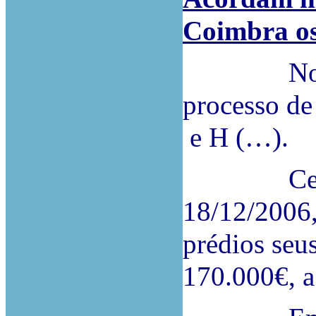
Coimbra os
No dia 2
processo de
e H (…).
Cerca de
18/12/2006,
prédios seu
170.000€, a