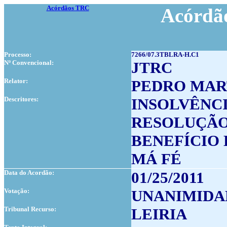
Acórdãos TRC
Acórdão
Processo:
7266/07.3TBLRA-H.C1
Nº Convencional:
JTRC
Relator:
PEDRO MAR
Descritores:
INSOLVÊNC
RESOLUÇÃ
BENEFÍCIO 
MÁ FÉ
Data do Acordão:
01/25/2011
Votação:
UNANIMIDA
Tribunal Recurso:
LEIRIA