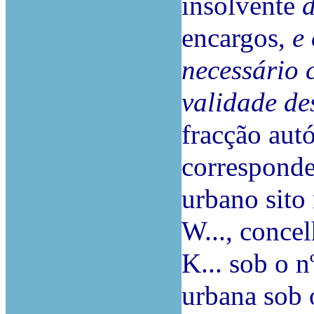
insolvente
encargos,
e
necessário 
validade des
fracção aut
corresponde
urbano sito 
W..., concel
K... sob o nº
urbana sob o