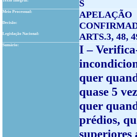
Texto Integral:
S
Meio Processual:
APELAÇÃO
Decisão:
CONFIRMA
Legislação Nacional:
ARTS.3, 48, 4
Sumário:
I – Verific
incondicio
quer quand
quase 5 vez
quer quand
prédios, qu
superiores 