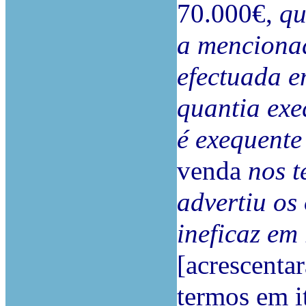
70.000€,
qu
a menciona
efectuada e
quantia ex
é exequente
venda
nos t
advertiu os
ineficaz em
[acrescenta
termos em i