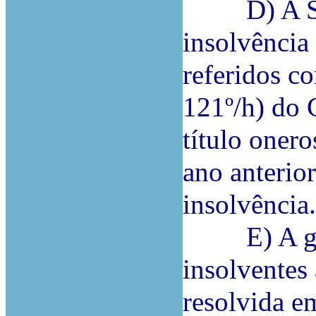
D) A Sra.
insolvência
referidos c
121º/h) do C
título onero
ano anterior
insolvência.
E) A garan
insolventes 
resolvida e