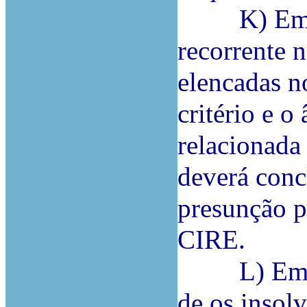
K) Em pri
recorrente n
elencadas n
critério e 
relacionada
deverá conc
presunção p
CIRE.
L) Em seg
de os insol