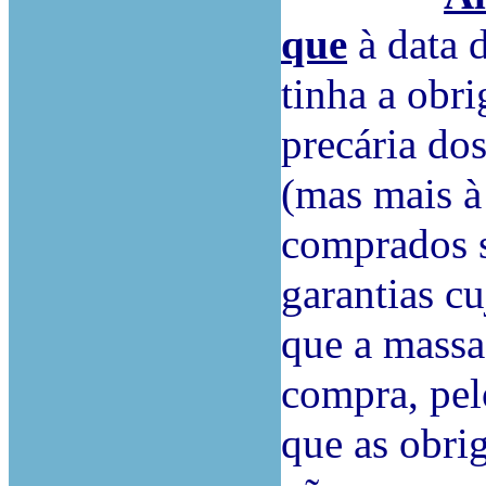
que
à data 
tinha a obr
precária dos
(mas mais à
comprados 
garantias c
que a massa
compra, pel
que as obri