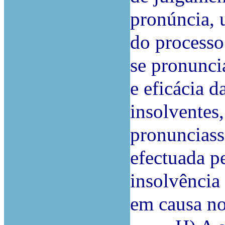
pronúncia, 
do processo
se pronuncia
e eficácia d
insolventes,
pronunciass
efectuada p
insolvência
em causa no