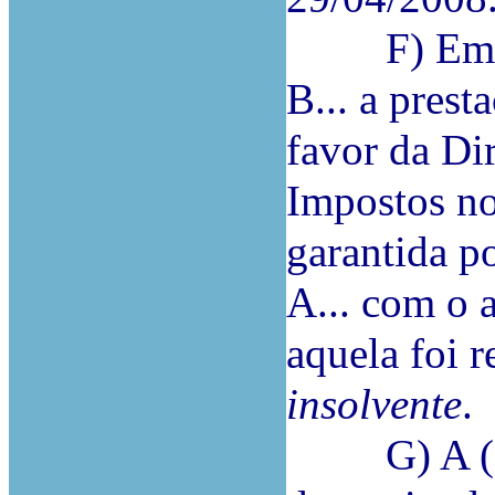
F) Em 20/
B... a prest
favor da Di
Impostos no
garantida po
A... com o 
aquela foi r
insolvente
.
G) A (…)