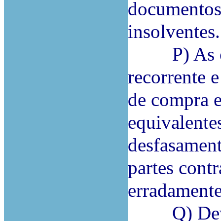
documentos 
insolventes.
P) As obr
recorrente e
de compra e
equivalente
desfasamento
partes cont
erradamente
Q) Deve, 