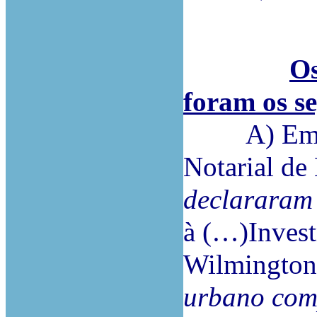
Os
foram os se
A) Em 18/
Notarial de 
declarara
à (…)Inves
Wilmington
urbano com