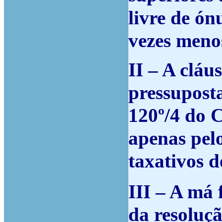
livre de ón
vezes menos
II – A cláu
pressuposta
120º/4 do 
apenas pel
taxativos d
III – A má 
da resoluçã