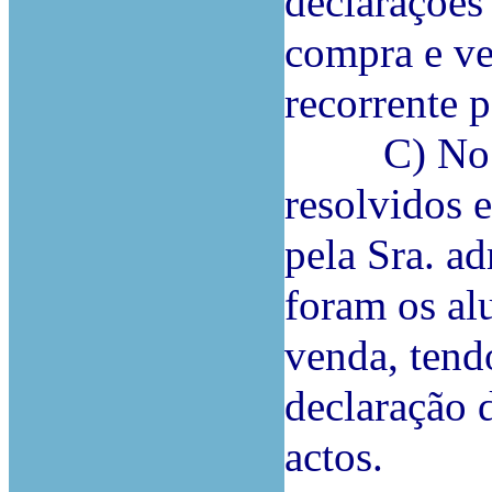
declarações
compra e ve
recorrente p
C) No ent
resolvidos 
pela Sra. a
foram os al
venda, tend
declaração 
actos.