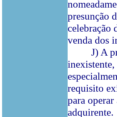
nomeadament
presunção d
celebração 
venda dos i
J) A presu
inexistente
especialmen
requisito e
para operar
adquirente.