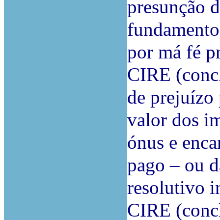
presunção d
fundamento 
por má fé p
CIRE (concl
de prejuízo
valor dos i
ónus e enca
pago – ou d
resolutivo i
CIRE (concl