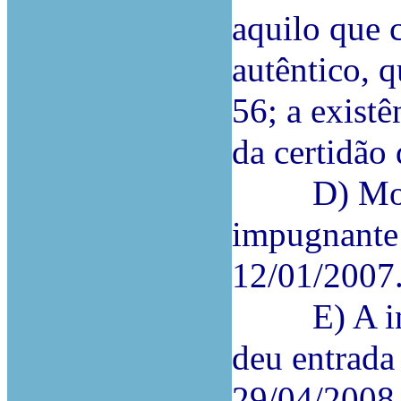
aquilo que 
autêntico, q
56; a exist
da certidão
D) Mostra-
impugnante 
12/01/2007
E) A inso
deu entrada
29/04/2008