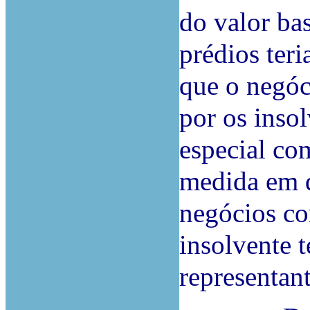
do valor bas
prédios ter
que o negóc
por os inso
especial co
medida em 
negócios co
insolvente 
representant