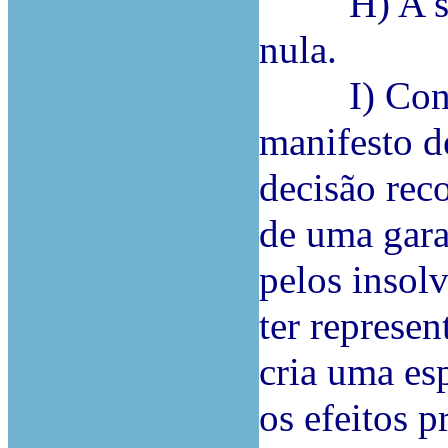
H) A sente
nula.
I) Constit
manifesto de
decisão reco
de uma garan
pelos insolv
ter represe
cria uma esp
os efeitos p