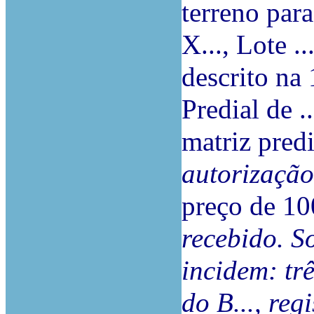
terreno par
X..., Lote ..
descrito na
Predial de ..
matriz predi
autorização
preço de 1
recebido. S
incidem: trê
do B..., reg