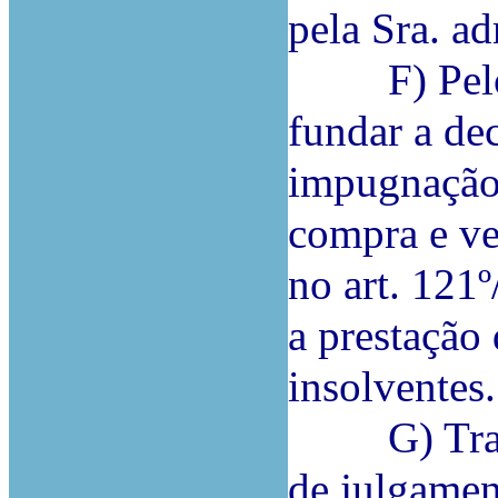
pela Sra. ad
F) Pelo q
fundar a de
impugnação 
compra e ve
no art. 121
a prestação 
insolventes.
G) Trata-s
de julgamen