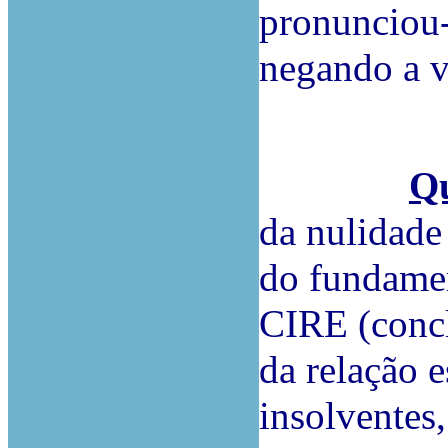
pronunciou-
negando a v
Qu
da nulidade
do fundamen
CIRE (concl
da relação e
insolventes