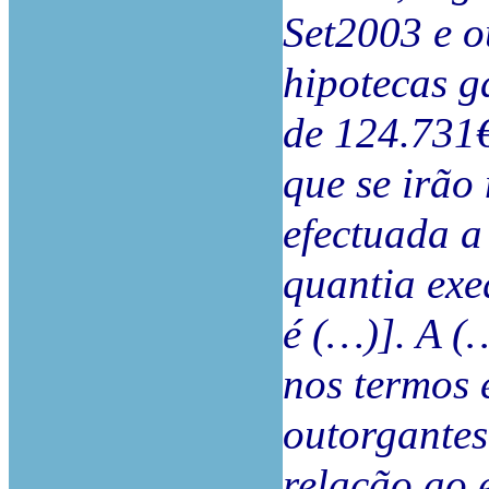
Set2003 e 
hipotecas 
de 124.731
que se irão
efectuada a
quantia ex
é (…)]. A (
nos termos 
outorgantes
relação ao 