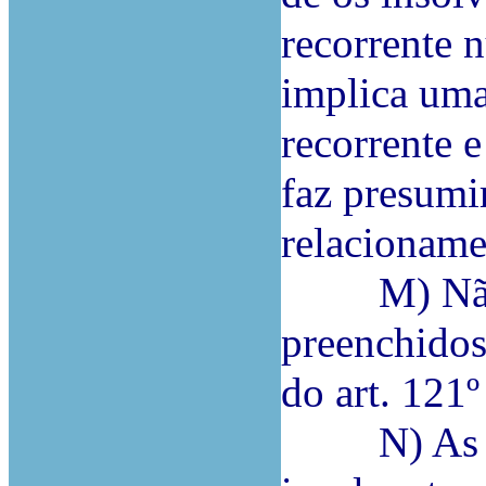
recorrente 
implica uma 
recorrente 
faz presumir
relacioname
M) Não se
preenchidos 
do art. 121
N) As obr