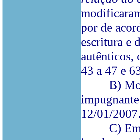
modificaram
por de acor
escritura e 
autênticos, 
43 a 47 e 6
B) Mostra-
impugnante 
12/01/2007
C) Em 18/