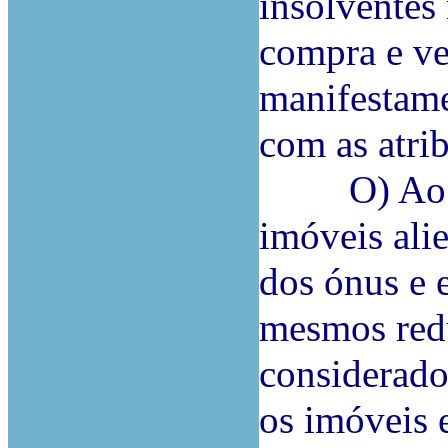
insolventes
compra e ve
manifestame
com as atrib
O) Ao invé
imóveis ali
dos ónus e 
mesmos redu
considerado
os imóveis 