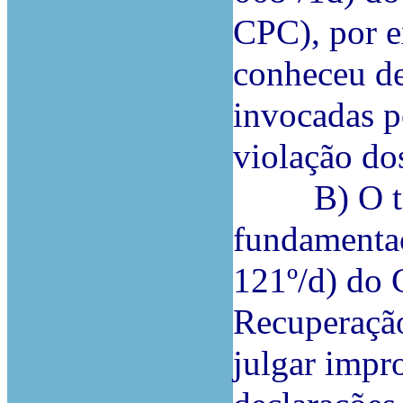
CPC), por e
conheceu de
invocadas p
violação do
B) O tr
fundamentaç
121º/d) do 
Recuperaçã
julgar impr