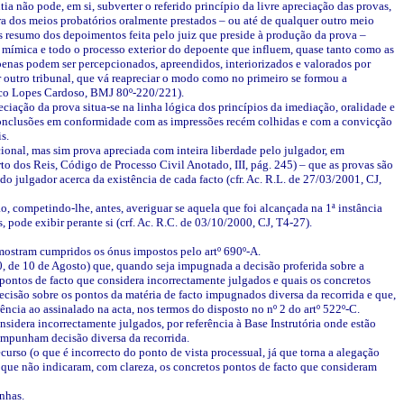
ia não pode, em si, subverter o referido princípio da livre apreciação das provas,
 dos meios probatórios oralmente prestados – ou até de qualquer outro meio
es resumo dos depoimentos feita pelo juiz que preside à produção da prova –
 mímica e todo o processo exterior do depoente que influem, quase tanto como as
apenas podem ser percepcionados, apreendidos, interiorizados e valorados por
 outro tribunal, que vá reapreciar o modo como no primeiro se formou a
rico Lopes Cardoso, BMJ 80º-220/221).
eciação da prova situa-se na linha lógica dos princípios da imediação, oralidade e
 conclusões em conformidade com as impressões recém colhidas e com a convicção
s.
acional, mas sim prova apreciada com inteira liberdade pelo julgador, em
to dos Reis, Código de Processo Civil Anotado, III, pág. 245) – que as provas são
 julgador acerca da existência de cada facto (cfr. Ac. R.L. de 27/03/2001, CJ,
, competindo-lhe, antes, averiguar se aquela que foi alcançada na 1ª instância
pode exibir perante si (crf. Ac. R.C. de 03/10/2000, CJ, T4-27).
 mostram cumpridos os ónus impostos pelo artº 690º-A.
0, de 10 de Agosto) que, quando seja impugnada a decisão proferida sobre a
s pontos de facto que considera incorrectamente julgados e quais os concretos
cisão sobre os pontos da matéria de facto impugnados diversa da recorrida e que,
ência ao assinalado na acta, nos termos do disposto no nº 2 do artº 522º-C.
sidera incorrectamente julgados, por referência à Base Instrutória onde estão
impunham decisão diversa da recorrida.
curso (o que é incorrecto do ponto de vista processual, já que torna a alegação
que não indicaram, com clareza, os concretos pontos de facto que consideram
nhas.