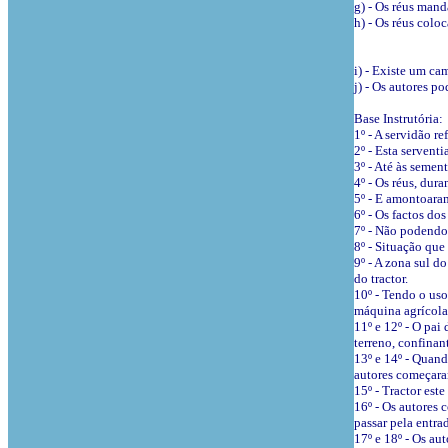
g) - Os réus mand
h) - Os réus colo
i) - Existe um ca
j) - Os autores p
Base Instrutória:
1º - A servidão re
2º - Esta servent
3º - Até às semen
4º - Os réus, dura
5º - E amontoaram
6º - Os factos dos
7º - Não podendo u
8º - Situação que
9º - A zona sul d
do tractor.
10º - Tendo o uso
máquina agrícola
11º e 12º - O pai
terreno, confinan
13º e 14º - Quand
autores começaram
15º - Tractor est
16º - Os autores 
passar pela entra
17º e 18º - Os au