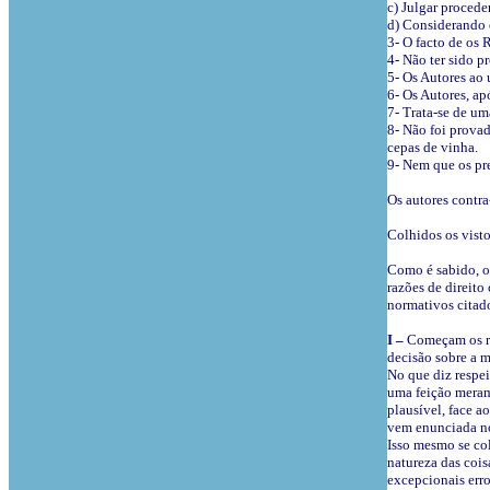
c) Julgar procede
d) Considerando 
3- O facto de os 
4- Não ter sido 
5- Os Autores ao 
6- Os Autores, ap
7- Trata-se de um
8- Não foi provad
cepas de vinha.
9- Nem que os pre
Os autores contr
Colhidos os visto
Como é sabido, o 
razões de direito
normativos citad
I –
Começam os rec
decisão sobre a m
No que diz respei
uma feição merame
plausível, face a
vem enunciada no
Isso mesmo se col
natureza das cois
excepcionais erro