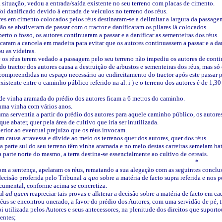
a situação, vedou a entrada/saída existente no seu terreno com placas de cimento.
foi danificado devido à entrada de veículos no terreno dos réus.
ares em cimento colocados pelos réus destinaram-se a delimitar a largura da passage
não se abstiveram de passar com o tractor e danificaram os pilares lá colocados.
berto o fosso, os autores continuaram a passar e a danificar as sementeiras dos réus.
ocaram a cancela em madeira para evitar que os autores continuassem a passar e a dan
ou as videiras.
e os réus terem vedado a passagem pelo seu terreno não impediu os autores de conti
do tractor dos autores causa a destruição de arbustos e sementeiras dos réus, mas s
 compreendidas no espaço necessário ao endireitamento do tractor após este passar p
existente entre o caminho público referido na al. i ) e o terreno dos autores é de 1,
s de vinha aramada do prédio dos autores ficam a 6 metros do caminho.
 uma vinha com vários anos.
 uma serventia a partir do prédio dos autores para aquele caminho público, os autore
ue abater, quer pela área de cultivo que iria ser inutilizada.
perior ao eventual prejuízo que os réus invocam.
em causa atravessa e divide ao meio os terrenos quer dos autores, quer dos réus.
na parte sul do seu terreno têm vinha aramada e no meio destas carreiras semeiam bat
 parte norte do mesmo, a terra destina-se essencialmente ao cultivo de cereais.
*
m a sentença, apelaram os réus, rematando a sua alegação com as seguintes conclu
decisão proferida pelo Tribunal
a quo
sobre a matéria de facto supra referida e nos
cumental, conforme acima se concretiza.
al
ad quem
reapreciar tais provas e alkterar a decisão sobre a matéria de facto em 
éus se encontrou onerado, a favor do prédio dos Autores, com uma servidão de pé, tra
foi utilizada pelos Autores e seus antecessores, na plenitude dos direitos que supor
entes;