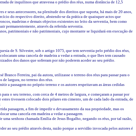
trada de inquilinos que atravessa o prédio dos réus, numa distância de 12,5
 e seus antecessores, na plenitude dos direitos que suporta, há mais de 20 anos,
cício do respectivo direito, abstendo-se da prática de quaisquer actos que
roncos, madeiras e demais objectos existentes no leito da serventia, bem como
 sair permanentemente, através da referida serventia.
nos, patrimoniais e não patrimoniais, cujo montante se liquidará em execução de
guesia de S. Silvestre, sob o artigo 1075, que tem serventia pelo prédio dos réus,
e colocaram uma cancela de madeira a vedar a entrada, o que lhes tem causado
demnizados dos danos que sofreram por não poderem aceder ao seu prédio.
é Branco Ferreira, pai da autora, utilizasse o terreno dos réus para passar para o
de largura, no terreno dos réus.
mitir a passagem no próprio terreno e os autores respeitavam as áreas cedidas
m para o seu terreno, com cerca de 4 metros de largura, e começaram a passar por
e estes tivessem colocado dois pilares em cimento, um de cada lado da entrada, de
.
ferida passagem, a fim de impedir o devassamento da sua propriedade, mas os
 colocar uma cancela em madeira a vedar a passagem.
 de uma senhora chamada Emília de Jesus Bogalho, negando os réus, por tal razão,
er ao seu prédio através desta, razão porque a servidão invocada pelos autores é