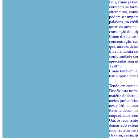
Pois, como já tem
entrando na form
alternativo, como
podem ser import
palavras, no créd
quem os presencia
convicção do jul
Como diz Lebre de
concentração, ca
que, através dela
È de harmonia com
conformidade com 
apreciadas sem ne
T2-87).
Como também já se
tem suporte razoá
Tendo em conta t
Dispõe esta norma
matéria de facto,
meios probatórios
neste último caso
Resulta desse nor
enquadrados, com
Ora, os recorrent
demasiado extens
incorrectamente 
Haveria, assim, q