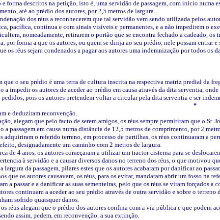
e forma descritos na petição, isto é, uma servidão de passagem, com início numa es
ento, até ao prédio dos autores, por 2,5 metros de largura.
denação dos réus a reconhecerem que tal servidão vem sendo utilizada pelos autores
a, pacífica, contínua e com sinais visíveis e permanentes, e a não impedirem o exer
icultem, nomeadamente, retirarem o portão que se encontra fechado a cadeado, os t
ta, por forma a que os autores, ou quem se dirija ao seu prédio, nele possam entrar e
que os réus sejam condenados a pagar aos autores uma indemnização por todos os da
m que o seu prédio é uma terra de cultura inscrita na respectiva matriz predial da fre
o a impedir os autores de aceder ao prédio em causa através da dita serventia, ond
s pedidos, pois os autores pretendem voltar a circular pela dita serventia e ser in
*
ram e deduziram reconvenção.
ação, alegam que pelo
facto de serem amigos, os réus sempre permitiram que o Sr. Jos
do a passagem em causa numa distância de 12,5 metros de comprimento, por 2 metros 
 adquiriram o referido terreno, em processo de partilhas, os réus continuaram a per
o efeito, designadamente um caminho com 2 metros de largura.
rca de 4 anos, os autores começaram a utilizar um tractor cisterna para se deslocare
ertencia à servidão e a causar diversos danos no terreno dos réus, o que motivou qu
 a largura da passagem, pilares estes que os autores acabaram por danificar ao passar
os que os autores causavam, os réus, para os evitar, mandaram abrir um fosso na re
am a passar e a danificar as suas sementeiras, pelo que os réus se viram forçados a
tores continuam a aceder ao seu prédio através de outra servidão e sobre o terreno
enham sofrido quaisquer danos.
s réus alegam que o prédio dos autores confina com a via pública e que podem aced
 sendo assim, pedem, em reconvenção, a sua extinção.