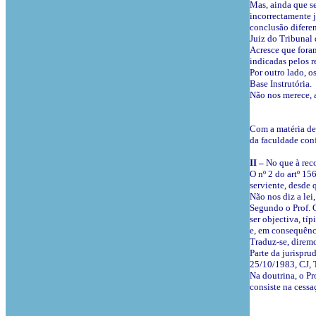
Mas, ainda que se
incorrectamente 
conclusão diferen
Juiz do Tribunal 
Acresce que foram
indicadas pelos re
Por outro lado, o
Base Instrutória.
Não nos merece, a
Com a matéria de 
da faculdade conf
II –
No que à rec
O nº 2 do artº 15
serviente, desde
Não nos diz a lei
Segundo o Prof. O
ser objectiva, tí
e, em consequênci
Traduz-se, direm
Parte da jurispru
25/10/1983, CJ, 
Na doutrina, o Pr
consiste na cessa