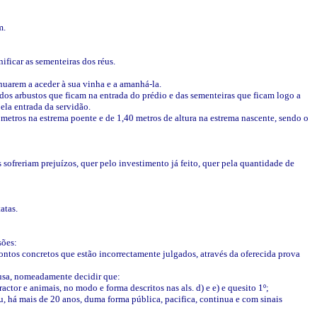
m.
ificar as sementeiras dos réus.
nuarem a aceder à sua vinha e a amanhá-la.
ó dos arbustos que ficam na entrada do prédio e das sementeiras que ficam logo a
ela entrada da servidão.
30 metros na estrema poente e de 1,40 metros de altura na estrema nascente, sendo o
s sofreriam prejuízos, quer pelo investimento já feito, quer pela quantidade de
atas.
sões:
 pontos concretos que estão incorrectamente julgados, através da oferecida prova
causa, nomeadamente decidir que:
ctor e animais, no modo e forma descritos nas als. d) e e) e quesito 1º;
tou, há mais de 20 anos, duma forma pública, pacifica, continua e com sinais