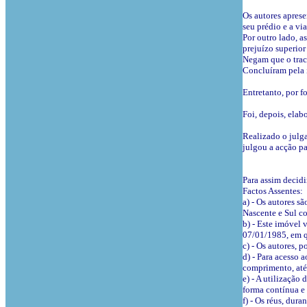
Os autores aprese
seu prédio e a vi
Por outro lado, a
prejuízo superior
Negam que o trac
Concluíram pela 
Entretanto, por f
Foi, depois, elab
Realizado o julga
julgou a acção p
Para assim decidir
Factos Assentes:
a) - Os autores s
Nascente e Sul co
b) - Este imóvel 
07/01/1985, em qu
c) - Os autores, p
d) - Para acesso 
comprimento, até 
e) - A utilização
forma contínua e 
f) - Os réus, dura