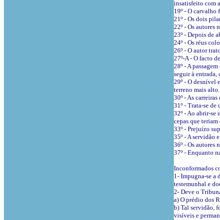
insatisfeito com 
19º - O carvalho 
21º - Os dois pil
22º - Os autores 
23º - Depois de a
24º - Os réus col
26º - O autor trat
27º-A - O facto d
28º - A passagem 
seguir à entrada,
29º - O desnível 
terreno mais alto.
30º - As carreira
31º - Trata-se de
32º - Ao abrir-se
cepas que teriam q
33º - Prejuízo su
35º - A servidão 
36º - Os autores 
37º - Enquanto na
Inconformados co
1- Impugna-se a 
testemunhal e do
2- Deve o Tribun
a) O prédio dos R
b) Tal servidão, 
visíveis e perman