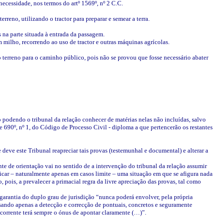
necessidade, nos termos do artº 1569º, nº 2 C.C.
rreno, utilizando o tractor para preparar e semear a terra.
 na parte situada à entrada da passagem.
m milho, recorrendo ao uso de tractor e outras máquinas agrícolas.
o terreno para o caminho público, pois não se provou que fosse necessário abater
 podendo o tribunal da relação conhecer de matérias nelas não incluídas, salvo
, e 690º, nº 1, do Código de Processo Civil - diploma a que pertencerão os restantes
deve este Tribunal reapreciar tais provas (testemunhal e documental) e alterar a
nte de orientação vai no sentido de a intervenção do tribunal da relação assumir
ificar – naturalmente apenas em casos limite – uma situação em que se afigura nada
pois, a prevalecer a primacial regra da livre apreciação das provas, tal como
garantia do duplo grau de jurisdição “nunca poderá envolver, pela própria
isando apenas a detecção e correcção de pontuais, concretos e seguramente
ecorrente terá sempre o ónus de apontar claramente (…)”.