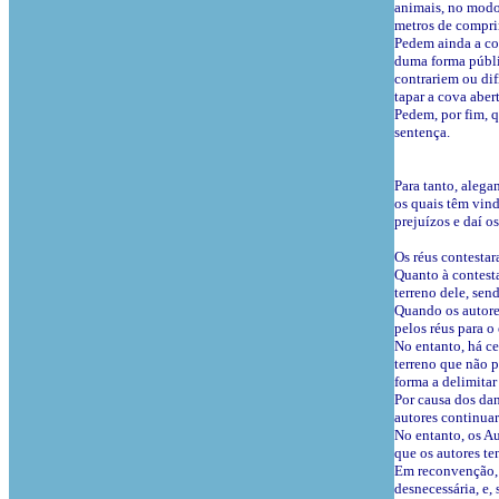
animais, no modo 
metros de comprim
Pedem ainda a con
duma forma públic
contrariem ou dif
tapar a cova aber
Pedem, por fim, 
sentença.
Para tanto, alega
os quais têm vind
prejuízos e daí o
Os réus contesta
Quanto à contest
terreno dele, sen
Quando os autores
pelos réus para 
No entanto, há ce
terreno que não p
forma a delimitar
Por causa dos dan
autores continuar
No entanto, os Au
que os autores t
Em reconvenção, o
desnecessária, e,