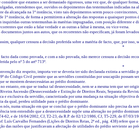
 considere que estamos a ser demasiado rigorosos, uma vez que, de qualquer forma, os
julgadas, entendemos que, ouvidos os depoimentos das testemunhas indicadas na al
te da alcançada na 1ª instância, visto tais depoimentos serem pouco convincentes,
de 1ª instância, de forma a permitirem a alteração das respostas a quaisquer pontos d
 inquiridas outras testemunhas às matérias impugnadas, com posição diferente e div
correntes que estão a falar verdade e as outras a faltar à mesma, ou vice-versa.
s documentos juntos aos autos, que os recorrentes não especificam, já foram levados
ssim, qualquer censura a decisão proferida sobre a matéria de facto, que, por isso, 
*
facto dada como provada, e com a não provada, não merece censura a decisão recorr
erida pelo nº 5 do artº 713º.
*
onvenção diz respeito,
importa ver se deveria ter sido declarada extinta a servidão
69º do Código Civil permite que as servidões constituídas por usucapião possam ser
 que se mostrem desnecessárias ao prédio dominante.
, no entanto, em que se traduz tal desnecessidade, nem se a mesma tem que ser origi
liveira Ascensão (Desnecessidade e Extinção de Direitos Reais, Separata da Revist
pica e exclusiva da servidão, caracterizada por uma mudança na situação objectiva 
a da qual, perdeu utilidade para o prédio dominante.
os nós, numa situação em que se conclui que o prédio dominante não precisa da ser
dência tem entendido que a desnecessidade supõe uma alteração no prédio dominante p
T4-62, e de 16/04/2002, CJ, T2-23, da R.P. de 02/12/1986, CJ, T5-229, de 07/03/19
of. Luís Carvalho Fernandes (Lições de Direitos Reias, 2ª ed., pág. 438) refere que 
ção das razões que justificavam a afectação de utilidades do prédio serviente ao pr