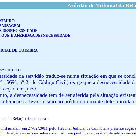
Acórdão do Tribunal da Rel
SIMIRO
 PASSAGEM
R DESNECESSIDADE
QUE É AFERIDA A DESNECESSIDADE
ICIAL DE COIMBRA
Nº 2 DO C.C.
essidade da servidão traduz-se numa situação em que se concl
artº 1569º, nº 2, do Código Civil) exige que a desnecessidade
a acção em juízo.
anto, a desnecessidade tem de ser aferida pela situação exist
e alterações a levar a cabo no prédio dominante determinada n
unal da Relação de Coimbra:
,
instauraram, em 27/02/2003, pelo Tribunal Judicial de Coimbra, a presente acção
condenação destes a reconhecerem que o seu prédio, a seguir identificado, se encont