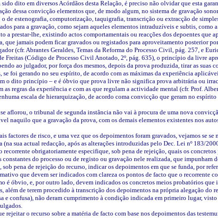
 sido dito em diversos Acórdãos desta Relação, é preciso não olvidar que esta garant
ação dessa convicção elementos que, de modo algum, no sistema de gravação sonora
 o de estenografia, computorização, taquigrafia, transcrição ou extracção de simpl
ados para a gravação, como sejam aqueles elementos intraduzíveis e subtis, como a
ito a prestar-lhe, existindo actos comportamentais ou reacções dos depoentes que 
, que jamais podem ficar gravados ou registados para aproveitamento posterior por
gador (cfr. Abrantes Geraldes, Temas da Reforma do Processo Civil, pág. 257, e Eu
 Freitas (Código de Processo Civil Anotado, 2º, pág. 635), o princípio da livre apr
bendo ao julgador, por força dos mesmos, depois da prova produzida, tirar as suas
s, se foi gerando no seu espírito, de acordo com as máximas da experiência aplicávei
 o dito princípio – e é óbvio que prova livre não significa prova arbitrária ou irr
as regras da experiência e com as que regulam a actividade mental (cfr. Prof. Alber
nhuma escala de hierarquização, de acordo coma convicção que geram no espírito do
 aflorou, o tribunal de segunda instância não vai à procura de uma nova convicção
vel naquilo que a gravação da prova, com os demais elementos existentes nos autos, 
ais factores de risco, e uma vez que os depoimentos foram gravados, vejamos se se
 (na sua actual redacção, após as alterações introduzidas pelo Dec. Lei nº 183/200
 o recorrente obrigatoriamente especifique, sob pena de rejeição, quais os concreto
 constantes do processo ou de registo ou gravação nele realizada, que impunham de
, sob pena de rejeição do recurso, indicar os depoimentos em que se funda, por refer
mativo que devem ser indicados com clareza os pontos de facto que o recorrente con
o é óbvio, e, por outro lado, devem indicados os concretos meios probatórios que 
es, além de terem procedido à transcrição dos depoimentos na própria alegação do re
a e confusa), não deram cumprimento à condição indicada em primeiro lugar, visto 
julgados.
ue rejeitar o recurso sobre a matéria de facto com base nos depoimentos das testemu