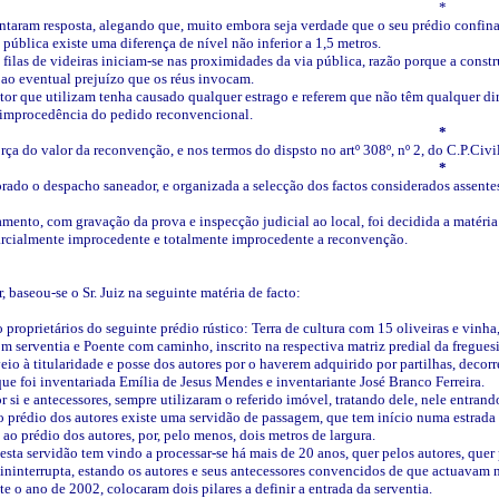
*
ntaram resposta, alegando que, muito embora seja verdade que o seu prédio confina c
a pública existe uma diferença de nível não inferior a 1,5 metros.
s filas de videiras iniciam-se nas proximidades da via pública, razão porque a cons
 ao eventual prejuízo que os réus invocam.
tor que utilizam tenha causado qualquer estrago e referem que não têm qualquer di
improcedência do pedido reconvencional.
*
orça do valor da reconvenção, e nos termos do dispsto no artº 308º, nº 2, do C.P.Civi
*
orado o despacho saneador, e organizada a selecção dos factos considerados assentes
mento, com gravação da prova e inspecção judicial ao local, foi decidida a matéria 
arcialmente improcedente e totalmente improcedente a reconvenção.
, baseou-se o Sr. Juiz na seguinte matéria de facto:
ão proprietários do seguinte prédio rústico: Terra de cultura com 15 oliveiras e vin
m serventia e Poente com caminho, inscrito na respectiva matriz predial da freguesia
veio à titularidade e posse dos autores por o haverem adquirido por partilhas, decor
e foi inventariada Emília de Jesus Mendes e inventariante José Branco Ferreira.
or si e antecessores, sempre utilizaram o referido imóvel, tratando dele, nele entran
ao prédio dos autores existe uma servidão de passagem, que tem início numa estrada 
ao prédio dos autores, por, pelo menos, dois metros de largura.
 desta servidão tem vindo a processar-se há mais de 20 anos, quer pelos autores, quer
ininterrupta, estando os autores e seus antecessores convencidos de que actuavam n
nte o ano de 2002, colocaram dois pilares a definir a entrada da serventia.