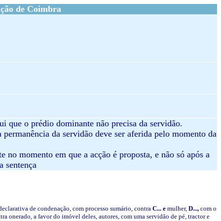
ação de Coimbra
ui que o prédio dominante não precisa da servidão.
 da permanência da servidão deve ser aferida pelo momento da
ente no momento em que a acção é proposta, e não só após a
a sentença
 declarativa de condenação, com processo sumário, contra
C... e
mulher,
D...,
com o
ra onerado, a favor do imóvel deles, autores, com uma servidão de pé, tractor e