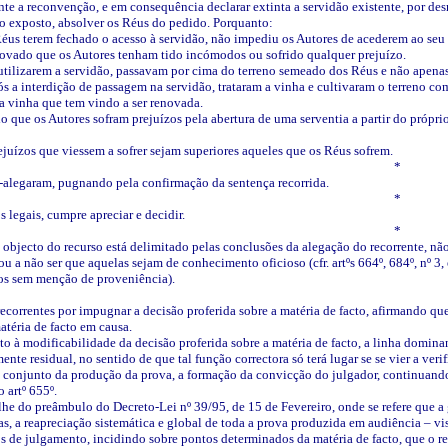
nte a reconvenção, e em consequência declarar extinta a servidão existente, por des
o exposto, absolver os Réus do pedido. Porquanto:
Réus terem fechado o acesso à servidão, não impediu os Autores de acederem ao seu te
provado que os Autores tenham tido incómodos ou sofrido qualquer prejuízo.
utilizarem a servidão, passavam por cima do terreno semeado dos Réus e não apenas
ós a interdição de passagem na servidão, trataram a vinha e cultivaram o terreno co
a vinha que tem vindo a ser renovada.
o que os Autores sofram prejuízos pela abertura de uma serventia a partir do própri
juízos que viessem a sofrer sejam superiores aqueles que os Réus sofrem.
*
a-alegaram, pugnando pela confirmação da sentença recorrida.
*
s legais, cumpre apreciar e decidir.
*
objecto do recurso está delimitado pelas conclusões da alegação do recorrente, não
 ou a não ser que aquelas sejam de conhecimento oficioso (cfr. artºs 664º, 684º, nº 3
os sem menção de proveniência).
orrentes por impugnar a decisão proferida sobre a matéria de facto, afirmando que 
atéria de facto em causa.
to à modificabilidade da decisão proferida sobre a matéria de facto, a linha domina
nte residual, no sentido de que tal função correctora só terá lugar se se vier a ver
o conjunto da produção da prova, a formação da convicção do julgador, continuando, 
 artº 655º.
he do preâmbulo do Decreto-Lei nº 39/95, de 15 de Fevereiro, onde se refere que a 
as, a reapreciação sistemática e global de toda a prova produzida em audiência – v
s de julgamento, incidindo sobre pontos determinados da matéria de facto, que o r