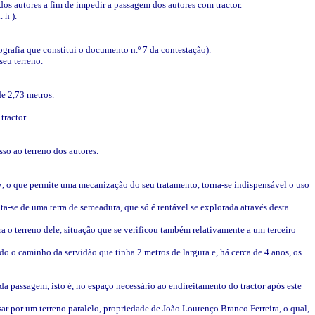
dos autores a fim de impedir a passagem dos autores com tractor.
 h ).
tografia que constitui o documento n.º 7 da contestação).
seu terreno.
de 2,73 metros.
tractor.
esso ao terreno dos autores.
 », o que permite uma mecanização do seu tratamento, torna-se indispensável o uso
ata-se de uma terra de semeadura, que só é rentável se explorada através desta
ra o terreno dele, situação que se verificou também relativamente a um terceiro
ndo o caminho da servidão que tinha 2 metros de largura e, há cerca de 4 anos, os
da passagem, isto é, no espaço necessário ao endireitamento do tractor após este
sar por um terreno paralelo, propriedade de João Lourenço Branco Ferreira, o qual,