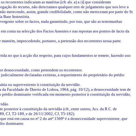
 recorrentes indicaram as matérias [cfr. als. a) a i)] que consideram
egação do recurso, não detectamos qualquer erro de julgamento que nos leve a
 não merecendo, assim, grande credibilidade, como não mereceram por parte do Sr.
a Base Instrutória.
ergente sobre os factos, nada garantindo, por isso, que são as testemunhas
 em conta na selecção dos Factos Assentes e nas repostas aos pontos de facto da
se mantém, improcedendo, portanto, a pretensão dos recorrentes nessa parte.
ida no que à acção diz respeito, para cujos fundamentos se remete, fazendo uso
 por desnecessidade, como pretendem os recorrentes.
 judicialmente declaradas extintas, a requerimento do proprietário do prédio
nária ou superveniente à constituição da servidão.
a da Faculdade de Direito de Lisboa, 1964, pág. 10/12), a desnecessidade tem de
do prédio dominante verificada em momento posterior à constituição da servidão,
vidão.
osterior à constituição da servidão (cfr., entre outros, Acs. da R.C. de
89, CJ, T2-189, e de 26/11/2002, CJ, T5-182).
o que está em causa no nº 2 do artº 1569º é a desnecessidade superveniente, que
édio dominante.