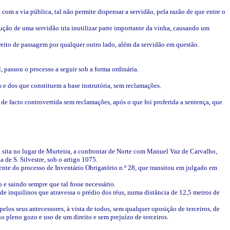
om a via pública, tal não permite dispensar a servidão, pela razão de que entre o
trução de uma servidão iria inutilizar parte importante da vinha, causando um
reito de passagem por qualquer outro lado, além da servidão em questão.
l, passou o processo a seguir sob a forma ordinária.
 e dos que constituem a base instrutória, sem reclamações.
de facto controvertida sem reclamações, após o que foi proferida a sentença, que
ha, sita no lugar de Murteira, a confrontar de Norte com Manuel Vaz de Carvalho,
 de S. Silvestre, sob o artigo 1075.
rente do processo de Inventário Obrigatório n.º 28, que transitou em julgado em
do e saindo sempre que tal fosse necessário.
de inquilinos que atravessa o prédio dos réus, numa distância de 12,5 metros de
 pelos seus antecessores, à vista de todos, sem qualquer oposição de terceiros, de
o pleno gozo e uso de um direito e sem prejuízo de terceiros.