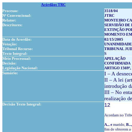
Acórdãos TRC
Processo:
3518/04
Nº Convencional:
JTRC
Relator:
MONTEIRO CA
Descritores:
SERVIDÃO DE
EXTINÇÃO PO
MOMENTO EM 
Data do Acordão:
02/15/2005
Votação:
UNANIMIDADE
Tribunal Recurso:
TRIBUNAL JUD
Texto Integral:
S
Meio Processual:
APELAÇÃO
Decisão:
CONFIRMADA
Legislação Nacional:
ARTIGO 1569º, 
Sumário:
I – A desnec
II – A lei (
introdução d
III – No ent
realização d
Decisão Texto Integral:
12
Acordam no Trib
A... e
marido,
B...
fim de obterem a 