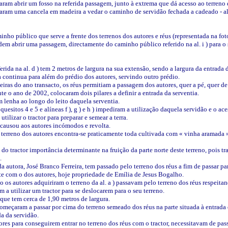
aram abrir um fosso na referida passagem, junto à extrema que dá acesso ao terreno 
caram uma cancela em madeira a vedar o caminho de servidão fechada a cadeado - al.
minho público que serve a frente dos terrenos dos autores e réus (representada na fo
odem abrir uma passagem, directamente do caminho público referido na al. i ) para o 
ferida na al. d ) tem 2 metros de largura na sua extensão, sendo a largura da entrada 
ia continua para além do prédio dos autores, servindo outro prédio.
teiras do ano transacto, os réus permitiam a passagem dos autores, quer a pé, quer de 
nte o ano de 2002, colocaram dois pilares a definir a entrada da serventia.
 lenha ao longo do leito daquela serventia.
 quesitos 4 e 5 e alíneas f ), g ) e h ) impediram a utilização daquela servidão e o ac
tilizar o tractor para preparar e semear a terra.
 causou aos autores incómodos e revolta.
o terreno dos autores encontra-se praticamente toda cultivada com « vinha aramada
 do tractor importância determinante na fruição da parte norte deste terreno, pois tr
.
 da autora, José Branco Ferreira, tem passado pelo terreno dos réus a fim
de passar pa
te com o dos autores, hoje propriedade de Emília de Jesus Bogalho.
o os autores adquiriram o terreno da al. a ) passavam pelo terreno dos réus respeita
 a utilizar um tractor para se deslocarem para o seu terreno.
e que tem cerca de 1,90 metros de largura.
começaram a passar por cima do terreno semeado dos réus na parte situada à entrada 
da da servidão.
tores para conseguirem entrar no terreno dos réus com o tractor, necessitavam de pas