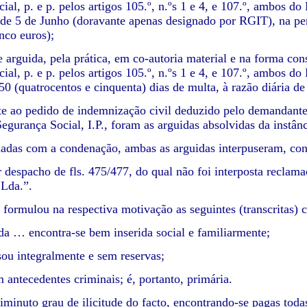
ial, p. e p. pelos artigos 105.º, n.ºs 1 e 4, e 107.º, ambos d
 de 5 de Junho (doravante apenas designado por RGIT), na pen
nco euros);
e arguida, pela prática, em co-autoria material e na forma c
cial, p. e p. pelos artigos 105.º, n.ºs 1 e 4, e 107.º, ambos 
0 (quatrocentos e cinquenta) dias de multa, à razão diária de 
e ao pedido de indemnização civil deduzido pelo demandante 
Segurança Social, I.P., foram as arguidas absolvidas da instânc
das com a condenação, ambas as arguidas interpuseram, conj
 despacho de fls. 475/477, do qual não foi interposta reclamaç
Lda.”.
formulou na respectiva motivação as seguintes (transcritas) 
ida … encontra-se bem inserida social e familiarmente;
sou integralmente e sem reservas;
 antecedentes criminais; é, portanto, primária.
diminuto grau de ilicitude do facto, encontrando-se pagas toda