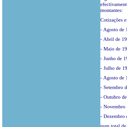
efectivament
montantes:
Cotizações e
- Agosto de 
- Abril de 19
- Maio de 19
- Junho de 1
- Julho de 1
- Agosto de 
- Setembro d
- Outubro de
- Novembro d
- Dezembro d
num total de