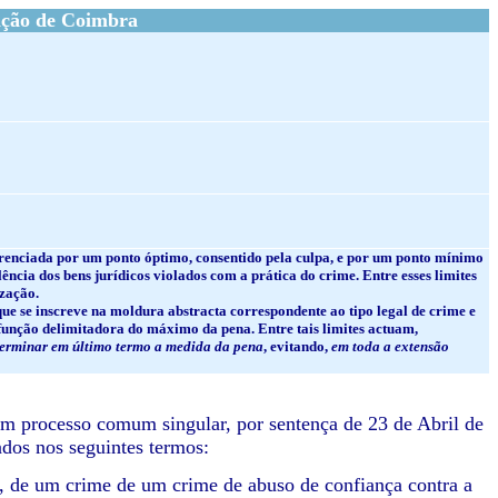
ação de Coimbra
eferenciada por um ponto óptimo, consentido pela culpa, e por um ponto mínimo
ncia dos bens jurídicos violados com a prática do crime. Entre esses limites
ização.
que se inscreve na moldura abstracta correspondente ao tipo legal de crime e
a função delimitadora do máximo da pena. Entre tais limites actuam,
erminar em último termo a medida da pena
, evitando,
em toda a extensão
 em processo comum singular, por sentença de 23 de Abril de
dos nos seguintes termos:
a, de um crime de um crime de abuso de confiança contra a