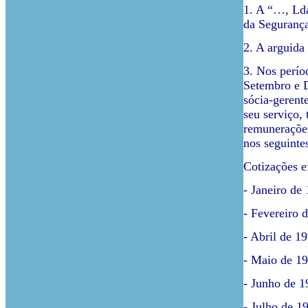
1. A “…, Lda
da Segurança
2. A arguida
3. Nos perío
Setembro e D
sócia-gerent
seu serviço,
remunerações
nos seguinte
Cotizações e
- Janeiro de
- Fevereiro 
- Abril de 1
- Maio de 19
- Junho de 1
- Julho de 1