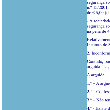
segurança soc
n.º 15/2001,
de € 5,00 (ci
- A sociedad
segurança so
na pena de 45
Relativament
Instituto de 
2.
Inconforma
Contudo, por
arguida “…, 
A arguida … 
1.ª – A argu
2.ª – Confes
3.ª – Não tem
4.ª - Existe 