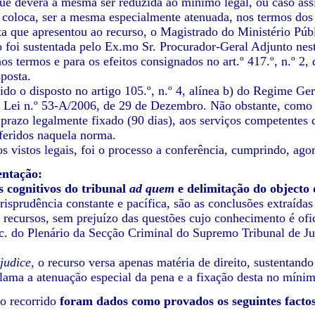
que deverá a mesma ser reduzida ao mínimo legal, ou caso as
e coloca, ser a mesma especialmente atenuada, nos termos dos 
a que apresentou ao recurso, o Magistrado do Ministério Púb
o foi sustentada pelo Ex.mo Sr. Procurador-Geral Adjunto nes
os termos e para os efeitos consignados no art.º 417.º, n.º 2,
sposta.
do o disposto no artigo 105.º, n.º 4, alínea b) do Regime Ger
a Lei n.º 53-A/2006, de 29 de Dezembro. Não obstante, como s
prazo legalmente fixado (90 dias), aos serviços competentes d
eferidos naquela norma.
 vistos legais, foi o processo a conferência, cumprindo, agora
entação:
s cognitivos do tribunal
ad quem
e delimitação do objecto 
isprudência constante e pacífica, são as conclusões extraídas
 recursos, sem prejuízo das questões cujo conhecimento é ofic
Ac. do Plenário da Secção Criminal do Supremo Tribunal de Ju
.
judice
, o recurso versa apenas matéria de direito, sustentando
lama a atenuação especial da pena e a fixação desta no mínim
o recorrido
foram dados como provados os seguintes facto