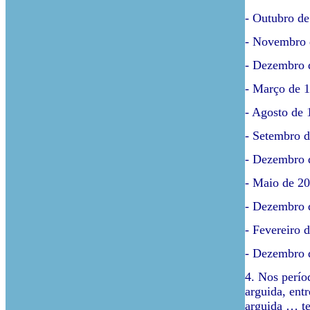
- Outubro de
- Novembro 
- Dezembro d
- Março de 1
- Agosto de 
- Setembro d
- Dezembro d
- Maio de 20
- Dezembro d
- Fevereiro 
- Dezembro d
4. Nos perío
arguida, ent
arguida … te