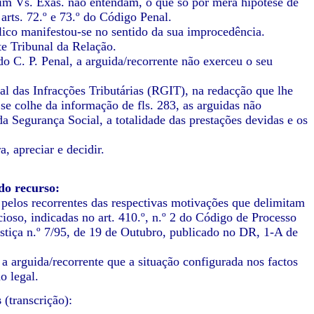
sim Vs. Exas. não entendam, o que só por mera hipótese de
arts. 72.º e 73.º do Código Penal.
lico manifestou-se no sentido da sua improcedência.
te Tribunal da Relação.
 do C. P. Penal, a arguida/recorrente não exerceu o seu
al das Infracções Tributárias (RGIT), na redacção que lhe
e colhe da informação de fls. 283, as arguidas não
a Segurança Social, a totalidade das prestações devidas e os
, apreciar e decidir.
do recurso:
 pelos recorrentes das respectivas motivações que delimitam
ioso, indicadas no art. 410.º, n.º 2 do Código de Processo
stiça n.º 7/95, de 19 de Outubro, publicado no DR, 1-A de
 a arguida/recorrente que a situação configurada nos factos
o legal.
s
(transcrição):