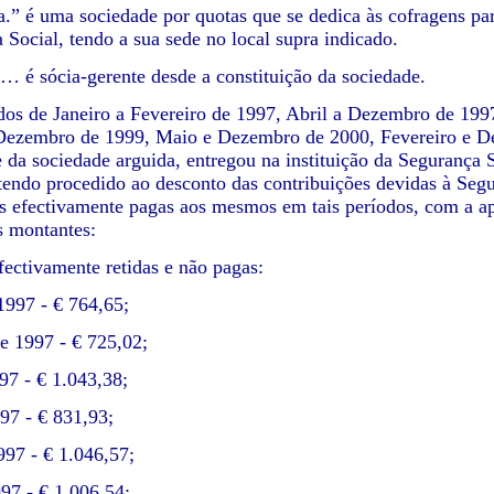
.” é uma sociedade por quotas que se dedica às cofragens para
 Social, tendo a sua sede no local supra indicado.
 … é sócia-gerente desde a constituição da sociedade.
dos de Janeiro a Fevereiro de 1997, Abril a Dezembro de 19
ezembro de 1999, Maio e Dezembro de 2000, Fevereiro e Deze
e da sociedade arguida, entregou na instituição da Segurança 
 tendo procedido ao desconto das contribuições devidas à Segu
 efectivamente pagas aos mesmos em tais períodos, com a apl
s montantes:
fectivamente retidas e não pagas:
 1997 - € 764,65;
de 1997 - € 725,02;
997 - € 1.043,38;
97 - € 831,93;
997 - € 1.046,57;
997 - € 1.006,54;