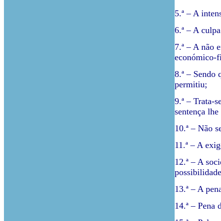
5.ª – A inten
6.ª – A culp
7.ª – A não 
económico-fi
8.ª – Sendo 
permitiu;
9.ª – Trata-
sentença lhe 
10.ª – Não s
11.ª – A exi
12.ª – A soc
possibilidade
13.ª – A pen
14.ª – Pena 