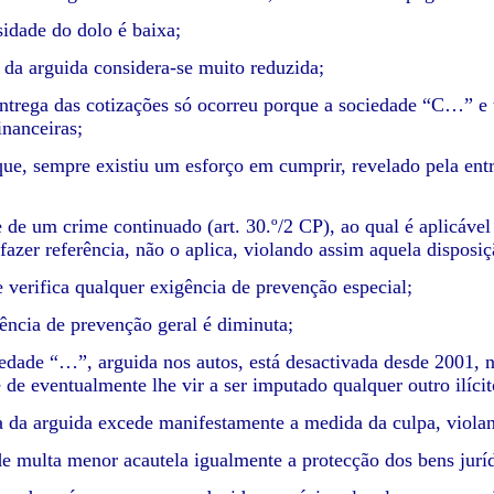
sidade do dolo é baixa;
a da arguida considera-se muito reduzida;
entrega das cotizações só ocorreu porque a sociedade “C…” e
nanceiras;
que, sempre existiu um esforço em cumprir, revelado pela ent
se de um crime continuado (art. 30.º/2 CP), ao qual é aplicáve
fazer referência, não o aplica, violando assim aquela disposiç
e verifica qualquer exigência de prevenção especial;
gência de prevenção geral é diminuta;
iedade “…”, arguida nos autos, está desactivada desde 2001, ne
 de eventualmente lhe vir a ser imputado qualquer outro ilícit
a da arguida excede manifestamente a medida da culpa, violand
de multa menor acautela igualmente a protecção dos bens juríd