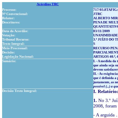
Acórdãos TRC
Processo:
717/03.8TAFIG
Nº Convencional:
JTRC
Relator:
ALBERTO MIR
Descritores:
PENA DE MUL
QUANTITATIV
Data do Acordão:
03/11/2009
Votação:
UNANIMIDADE
Tribunal Recurso:
3.º JUÍZO DO 
Texto Integral:
S
Meio Processual:
RECURSO PEN
Decisão:
PARCIALMEN
Legislação Nacional:
ARTIGOS 40.º, 47
Sumário:
I. - A medida da
que ainda seja s
devem satisfazer
II. - As exigênc
que é definida a
justamente, as n
possível (...) a 
Decisão Texto Integral:
I. Relatório
1.
No 3.º Juí
2008, foram 
- A arguida 