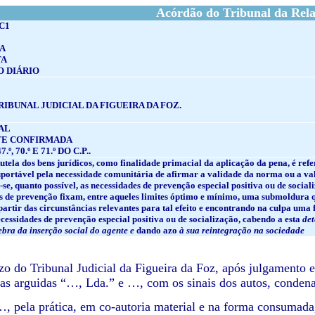
Acórdão do Tribunal da Rel
.C1
A
TA
O DIÁRIO
TRIBUNAL JUDICIAL DA FIGUEIRA DA FOZ.
AL
TE CONFIRMADA
.º, 70.º E 71.º DO C.P..
 tutela dos bens jurídicos, como finalidade primacial da aplicação da pena, é r
uportável pela necessidade comunitária de afirmar a validade da norma ou a valê
-se, quanto possível, as necessidades de prevenção especial positiva ou de social
ias de prevenção fixam, entre aqueles limites óptimo e mínimo, uma submoldura 
 partir das circunstâncias relevantes para tal efeito e encontrando na culpa um
ecessidades de prevenção especial positiva ou de socialização, cabendo a esta
det
quebra da inserção social do agente e
dando azo
à sua reintegração na sociedade
:
zo do Tribunal Judicial da Figueira da Foz, após julgamento
as arguidas “…, Lda.” e …, com os sinais dos autos, condena
…, pela prática, em co-autoria material e na forma consumad