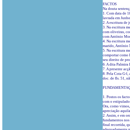
FACTOS
Na douta sentença
1. Com data de 18
lavrada em Junho 
2. A escritura de
3. Na escritura m
com oliveiras, co
com António Monte
4. Na escritura 
marido, António N
5. Na escritura m
comportar como le
seu direito de pro
6. A dita Palmira
7. A presente acç
8. Pela Cota G-l,
doc. de fls. 51, 
FUNDAMENTA
1. Postos os fact
com o estipulado 
Ora, como vimos,
apreciação aquila
2. Assim, e em or
fundamentos nos 
final recorrida, 
adequadamente p