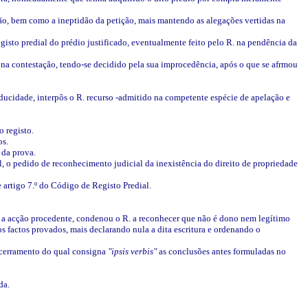
ção, bem como a ineptidão da petição, mais mantendo as alegações vertidas na
isto predial do prédio justificado, eventualmente feito pelo R. na pendência da
na contestação, tendo-se decidido pela sua improcedência, após o que se afrmou
ducidade, interpôs o R. recurso -admitido na competente espécie de apelação e
o registo.
os.
 da prova.
l, o pedido de reconhecimento judicial da inexistência do direito de propriedade
 artigo 7.º do Código de Registo Predial.
do a acção procedente, condenou o R. a reconhecer que não é dono nem legítimo
dos factos provados, mais declarando nula a dita escritura e ordenando o
ncerramento do qual consigna
"ipsis verbis"
as conclusões antes formuladas no
da.