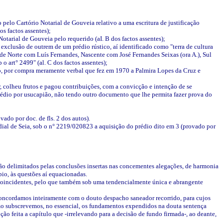
pelo Cartório Notarial de Gouveia relativo a uma escritura de justificação
os factos assentes);
otarial de Gouveia pelo requerido (aI. B dos factos assentes);
exclusão de outrem de um prédio rústico, aí identificado como "terra de cultura
r de Norte com Luís Fernandes, Nascente com José Fernandes Seixas (ora A.), Sul
o art° 2499" (al. C dos factos assentes);
io, por compra meramente verbal que fez em 1970 a Palmira Lopes da Cruz e
, colheu frutos e pagou contribuições, com a convicção e intenção de se
prédio por usucapião, não tendo outro documento que lhe permita fazer prova do
ado por doc. de fls. 2 dos autos).
edial de Seia, sob o n° 2219/020823 a aquisição do prédio dito em 3 (provado por
 são delimitados pelas conclusões insertas nas concementes alegações, de harmonia
pio, às questões aí equacionadas.
 coincidentes, pelo que também sob uma tendencialmente única e abrangente
 concordamos inteiramente com o douto despacho saneador recorrido, para cujos
omo subscrevemos, no essencial, os fundamentos expendidos na douta sentença
ão feita a capítulo que -irrelevando para a decisão de fundo firmada-, ao deante,