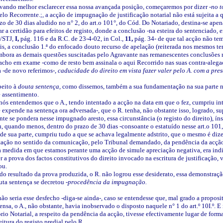
ivando melhor esclarecer essa nossa avançada posição, começaremos por dizer
-no 
o Recorrente.;, a acção de impugnação de justificação notarial não está sujeita a 
zo de 30 dias aludido no n° 2, do art.o 101°, do Cód. Do Notariado, destina-se apen
r a certidão para efeitos de registo, donde a conclusão -na esteira do sentenciado, e
l/STJ,
I,
pág. 116 e da R.C. de 23-4-02, in Col.,
11,
pág. 34- de que tal acção não te
is, a conclusão 1.ª do enfocado douto recurso de apelação (reiterada nos mesmos t
mbora as demais questões suscitadas pelo Agravante nas remanescentes conclusões r
cho em exame -como de resto bem assinala o aqui Recorrido nas suas contra-alegaçõ
a -de novo referimos-,
caducidade do direito em vista fazer valer pelo A. com a pr
peito à
douta sentença,
como dissemos, também a sua fundamentação na sua parte nuc
e assentimento.
ós entendemos que o A., tendo intentado a acção na data em que o fez, cumpriu inte
expende na sentença ora adversada-, que o R. tenha, não obstante isso, logrado, sup
 se pondera nesse impugnado aresto, essa circunstância (o registo do direito), ín
 quando menos, dentro do prazo de 30 dias -consoante o estatuído nesse art.o 101, 
 de sua parte, cumpriu tudo a que se achava legalmente adstrito, que o mesmo é dize
itação no sentido da comunicação, pelo Tribunal demandado, da pendência da acção
 medida em que estamos perante uma acção de simule apreciação negativa, era indisc
r a prova dos factos constitutivos do direito invocado na escritura de justificação,
ou.
do resultado da prova produzida, o R. não logrou esse desiderato, essa demonstraçã
uta sentença se decretou
-procedência da impugnação.
não seria esse desfecho -diga-se ainda-, caso se entendesse que, mal grado a propos
nsa, o A., não obstante, havia inobservado o disposto naquele n° 1 do art.º 10I.º.
rio Notarial, a respeito da pendência da acção, tivesse efectivamente lugar de form
itura do registo predial pelo R..