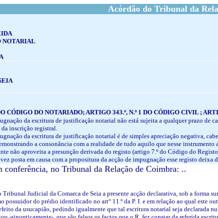
Acórdão do Tribunal da Rel
IDA
O NOTARIAL
A
SEIA
DO CÓDIGO DO NOTARIADO; ARTIGO 343.º, N.º 1 DO CÓDIGO CIVIL ; A
ugnação da escritura de justificação notarial não está sujeita a qualquer prazo de c
da inscrição registral.
ugnação da escritura de justificação notarial é de simples apreciação negativa, cabe
 demonstrando a consonância com a realidade de tudo aquilo que nesse instrumento 
cante não aproveita a presunção derivada do registo (artigo 7.º do Código do Registo
 vez posta em causa com a propositura da acção de impugnação esse registo deixa d
conferência, no Tribunal da Relação de Coimbra: ..
 Tribunal Judicial da Comarca de Seia a presente acção declarativa, sob a forma su
 possuidor do prédio identificado no art° 11.º da P. I. e em relação ao qual este ou
 efeito da usucapião, pedindo igualmente que tal escritura notarial seja declarada n
egou -sinopticamente-, que são falsos os factos que o R. fez constar da referida es