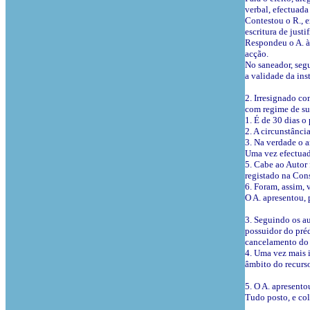
verbal, efectuada
Contestou o R., 
escritura de justi
Respondeu o A. à
acção.
No saneador, seg
a validade da inst
2. Irresignado c
com regime de sub
1. É de 30 dias o
2. A circunstânci
3. Na verdade o a
Uma vez efectuado
5. Cabe ao Autor 
registado na Cons
6. Foram, assim, 
O A. apresentou, 
3. Seguindo os au
possuidor do préd
cancelamento do r
4. Uma vez mais 
âmbito do recurso
5. O A. apresent
Tudo posto, e col