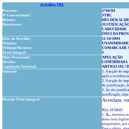
Acórdãos TRC
Processo:
2766/04
Nº Convencional:
JTRC
Relator:
HELDER ALME
Descritores:
JUSTIFICAÇÃ
CADUCIDADE
ÓNUS DA PROV
Data do Acordão:
11/16/2004
Votação:
UNANIMIDADE
Tribunal Recurso:
COMARCA DE 
Texto Integral:
S
Meio Processual:
APELAÇÃO
Decisão:
CONFIRMADA
Legislação Nacional:
ARTIGO 101.º 
Sumário:
1. A acção de imp
após a ocorrência 
2. A acção de imp
de justificação,
3. Ao réu justifi
justificação, uma
Decisão Texto Integral:
Acordam, em 
RELATÓRIO
1.
A...
intentou no
dono nem legítimo
proprietário, por
Para o efeito, al