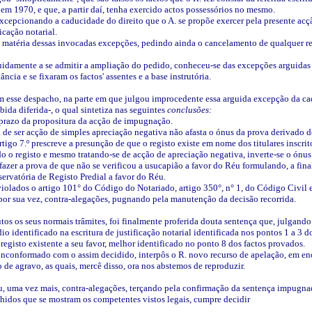
 em 1970, e que, a partir daí, tenha exercido actos possessórios no mesmo.
excepcionando a caducidade do direito que o A. se propõe exercer pela presente ac
ficação notarial.
 matéria dessas invocadas excepções, pedindo ainda o cancelamento de qualquer reg
uidamente a se admitir a ampliação do pedido, conheceu-se das excepções arguidas 
ância e se fixaram os factos' assentes e a base instrutória.
om esse despacho, na parte em que julgou improcedente essa arguida excepção da ca
ida diferida-, o qual sintetiza nas seguintes
conclusões:
 prazo da propositura da acção de impugnação.
a de ser acção de simples apreciação negativa não afasta o ónus da prova derivado d
rtigo 7.º prescreve a presunção de que o registo existe em nome dos titulares inscrit
 o registo e mesmo tratando-se de acção de apreciação negativa, inverte-se o ónus
fazer a prova de que não se verificou a usucapião a favor do Réu formulando, a fina
ervatória de Registo Predial a favor do Réu.
violados o artigo 101° do Código do Notariado, artigo 350°, n° 1, do Código Civil e
por sua vez, contra-alegações, pugnando pela manutenção da decisão recorrida.
tos os seus normais trâmites, foi finalmente proferida douta sentença que, julgan
io identificado na escritura de justificação notarial identificada nos pontos 1 a 3 
egisto existente a seu favor, melhor identificado no ponto 8 dos factos provados.
inconformado com o assim decidido, interpôs o R. novo recurso de apelação, em e
 de agravo, as quais, mercê disso, ora nos abstemos de reproduzir.
ou, uma vez mais, contra-alegações, terçando pela confirmação da sentença impugna
hidos que se mostram os competentes vistos legais, cumpre decidir