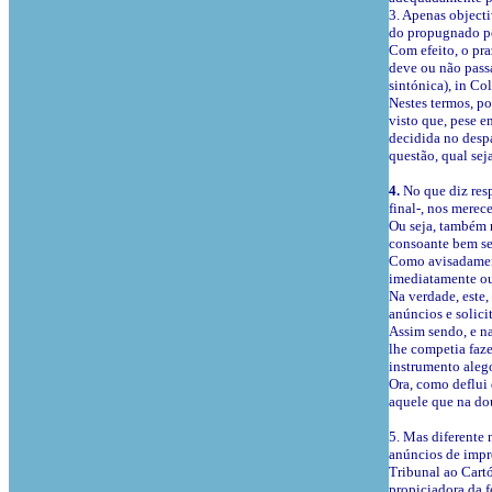
3. Apenas object
do propugnado pel
Com efeito, o pra
deve ou não passa
sintónica), in Co
Nestes termos, po
visto que, pese e
decidida no despa
questão, qual sej
4.
No que diz res
final-, nos merec
Ou seja, também n
consoante bem se 
Como avisadamente
imediatamente ou,
Na verdade, este,
anúncios e solic
Assim sendo, e na
lhe competia faze
instrumento aleg
Ora, como deflui 
aquele que na do
5. Mas diferente 
anúncios de impre
Tribunal ao Cartó
propiciadora da fe