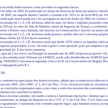
 recorrida foram insertos como provados os seguintes factos:
 de Julho de 2002 foi publicado no Jornal de Notícias da Serra um anúncio emitido 
de 2002, na naquele mesmo Cartório e exarada a fis. 105 e ss. do livro 89-E (aI. A d
 justificação mencionada em 1 foi outorgada no dia 6 de Junho de 2002 no Cartório N
encionada em 1 e 2, o R. declarou, além do mais, ser dono e legítimo possuidor com 
m 150 m2, no sítio do Vale de Madeiro, limite da freguesia de Tourais, a confronta
iro e Poente com a Estrada, não descrito na Conservatória e inscrito na matriz sob 
mencionada em 1 e 2, o R. declarou ainda possuir o prédio dito em 3 em nome própr
unes Julião (aI. D dos factos assentes);
encionada em 1 e 2, o R. declarou ainda que desde 1970 cultiva ou mandou cultivar
gítimo proprietário, à vist~ de toda a gente e sem oposição, pelo que adquiriu o 
priedade (al. E dos factos assentes);
 Lopes da Cruz esteve em Portugal no passado ano de 2001 (resposta ao quesito 10).
ão deu entrada neste Tribunal em 14/08/02, tendo sido distribuída em 16/09/02 (prov
 ap. 06/020823, encontra-se registada a favor do R. na Conservatória do Registo Pr
não impugnado pelo R.).
ÇÃO
os, entremos na apreciação dos doutos recursos, sabido que os respectivos objectos
nos arts. 684°, n03 e 690°, n° 1, do Cód. Proc. Civil, circunscrevendo-se, em princí
 as conclusões respeitantes tanto a um como a outro dos recursos são exactamente
taremos dos correlativos méritos.
dem a encurtar caminho -obviando a inúteis e fastidiosas repetições-, diremos que
remetemos, ao abrigo do disposto no art.o 713°, n° 5, do Cód. Proc. Civil; bem c
que igualmente -e outrossim com o mesmo suporte legal-, aqui fazemos nossos, excepç
recisaremos.