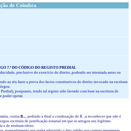
ação de Coimbra
RTIGO 7.º DO CÓDIGO DO REGISTO PREDIAL
aducidade, preclusivo do exercício do direito, podendo ser intentada antes ou
ndo ao réu fazer a prova dos factos constitutivos do direito invocado na escritura
alegou.
 Predial), porquanto, tendo tal registo sido lavrado com base na escritura de
e poder operar.
mária, contra
B...
, pedindo a final a condenação do R. ,a reconhecer que não é
torgou escritura de justificação notarial em que se arrogou seu legítimo
ula e de nenhum efeito.
critura, nomeadamente que tenha adquirido o dito prédio por compra meramente