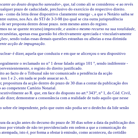
tocante ao douto despacho saneador-,
que, tal como ali se considerou -e ao revés
qualquer prazo de caducidade, preclusivo do exercício do respectivo direito.
as - como da letra desse dispositivo claramente emerge -, a que o Notário saiba
se
ntre outros, nos Acs. do STJ de 3-3-98 (no qual se cita outra jurisprudência
m de ser proposta dentro desse prazo. nem mesmo antes do registo.
ermos no se quente recurso) improcede,
e assim o mesmo recurso na sua totalidade,
ecursórias, apenas essa guestão foi efectivamente apreciada e vinculativamente
es-, sendo todas essas demais questões estranhas ou alheias a essa dirimida
esente acção de impugnação.
lear- é dizer, aquela que conduziu e em que se alicerçou o seu dispositivo
gralmente o reclamado no n° 1 desse falado artigo 101 °, sendo indiferente -
ervenientemente, o registo do direito justificado.
sito ao facto de o Tribunal não ter comunicado a pendência da acção
nos 1 e 2-, em nada se pode assacar ao A..
r, propositura da acção dentro do prazo de 30 dias a contar da publicação dos
 ao competente Cartório Notarial.
utivelmente ao R. que, em face do disposto no art.º 343°, n° 1, do Cód. Civil,
 vale dizer, demonstrar a consonância com a realidade de tudo aquilo que nesse
o sobre ele impendente, pelo que outro não podia ser o desfecho da lide senão
itura da acção antes do decurso do prazo de 30 dias sobre a data da publicação dos
 E isso por virtude de não ter providenciado em ordem a que a comunicação do
a atempada, isto é, por forma a obstar à emissão, como aconteceu, da certidão