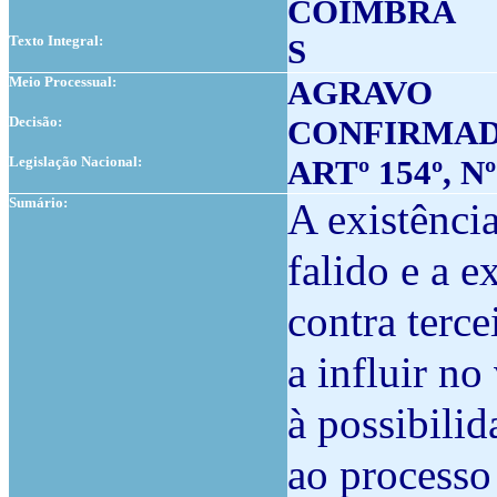
COIMBRA
Texto Integral:
S
Meio Processual:
AGRAVO
Decisão:
CONFIRMA
Legislação Nacional:
ARTº 154º, N
Sumário:
A existênci
falido e a e
contra terce
a influir n
à possibili
ao processo 