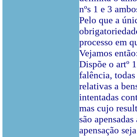
nºs 1 e 3 ambo
Pelo que a únic
obrigatoriedad
processo em qu
Vejamos então
Dispõe o artº 
falência, toda
relativas a be
intentadas con
mas cujo resul
são apensadas 
apensação seja