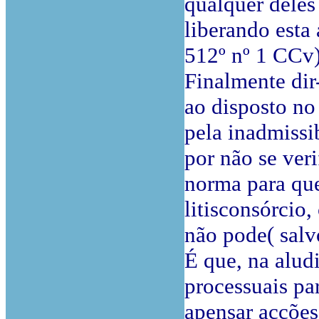
qualquer deles
liberando esta 
512º nº 1 CCv)
Finalmente dir
ao disposto no
pela inadmissi
por não se ver
norma para que 
litisconsórcio
não pode( salv
É que, na alud
processuais pa
apensar acções