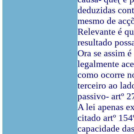
deduzidas cont
mesmo de acçõe
Relevante é qu
resultado possa
Ora se assim é
legalmente ace
como ocorre n
terceiro ao lad
passivo- artº 
A lei apenas ex
citado artº 154
capacidade das