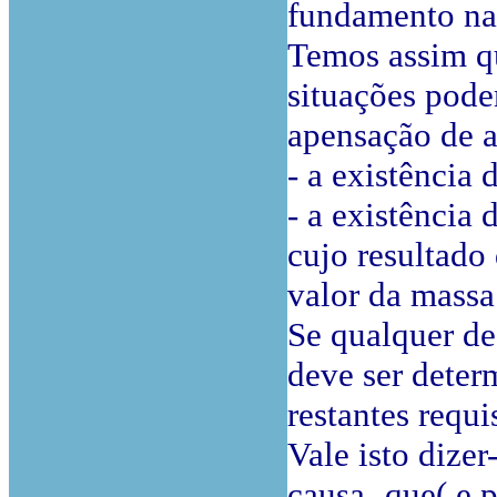
fundamento na 
Temos assim q
situações pode
apensação de a
- a existência 
- a existência 
cujo resultado
valor da massa 
Se qualquer de
deve ser deter
restantes requi
Vale isto dize
causa- que( e 