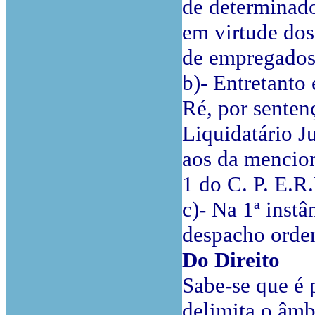
de determinado
em virtude dos
de empregados
b)- Entretanto 
Ré, por sentenç
Liquidatário J
aos da mencion
1 do C. P. E.R.
c)- Na 1ª inst
despacho orde
Do Direito
Sabe-se que é 
delimita o âmb