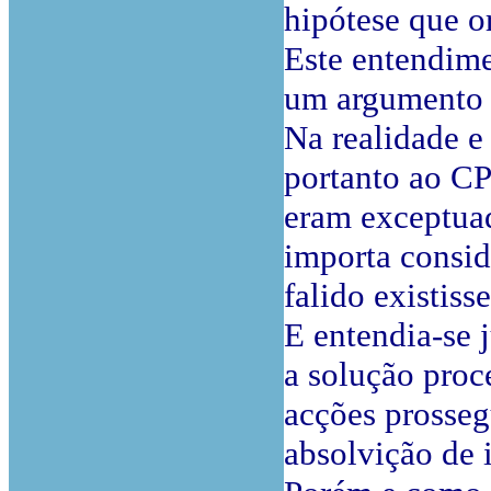
hipótese que o
Este entendime
um argumento 
Na realidade e
portanto ao CP
eram exceptuad
importa consid
falido existis
E entendia-se 
a solução proc
acções prosseg
absolvição de i