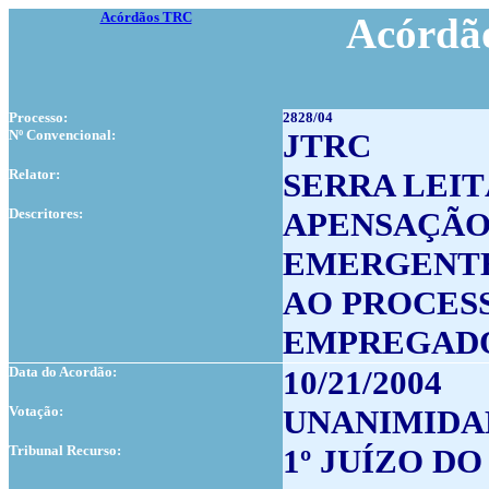
Acórdãos TRC
Acórdão
Processo:
2828/04
Nº Convencional:
JTRC
Relator:
SERRA LEI
Descritores:
APENSAÇÃO
EMERGENTE
AO PROCES
EMPREGAD
Data do Acordão:
10/21/2004
Votação:
UNANIMIDA
Tribunal Recurso:
1º JUÍZO D