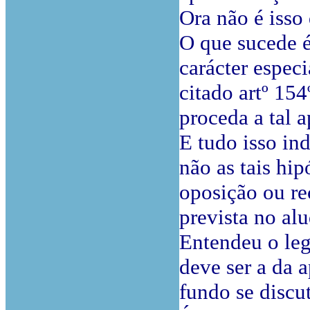
Ora não é isso
O que sucede 
carácter especi
citado artº 154
proceda a tal 
E tudo isso in
não as tais hip
oposição ou r
prevista no alu
Entendeu o legi
deve ser a da 
fundo se discut