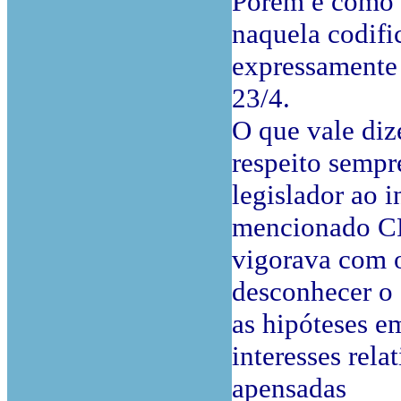
Porém e como 
naquela codifi
expressamente 
23/4.
O que vale diz
respeito sempr
legislador ao i
mencionado CP
vigorava com 
desconhecer o q
as hipóteses e
interesses rela
apensadas