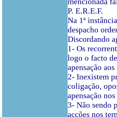
mencionada fal
P. E.R.E.F.
Na 1ª instânci
despacho orde
Discordando a
1- Os recorrent
logo o facto d
apensação aos a
2- Inexistem pr
coligação, opo
apensação nos 
3- Não sendo p
acções nos te