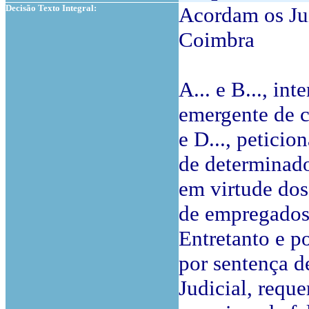
Decisão Texto Integral:
Acordam os Jui
Coimbra
A... e B..., i
emergente de c
e D..., petici
de determinado
em virtude dos
de empregados
Entretanto e po
por sentença de
Judicial, requ