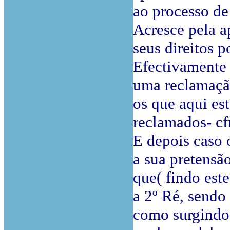
ao processo de 
Acresce pela a
seus direitos p
Efectivamente 
uma reclamação
os que aqui es
reclamados- cf
E depois caso 
a sua pretensã
que( findo est
a 2º Ré, sendo
como surgindo