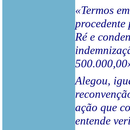
«Termos em 
procedente
Ré e conde
indemnizaçã
500.000,00
Alegou, igua
reconvenção
ação que co
entende veri