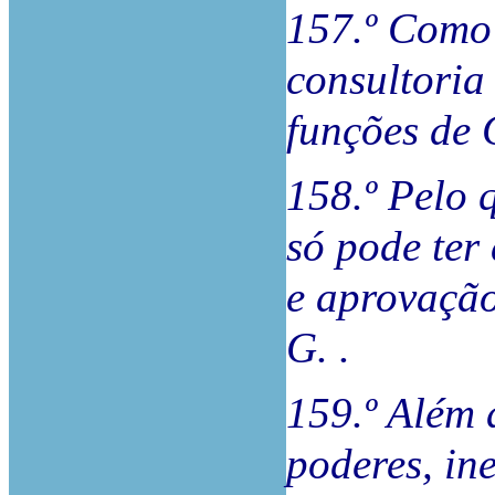
157.º Como 
consultoria 
funções de 
158.º Pelo q
só pode ter
e aprovação
G. .
159.º Além 
poderes, in