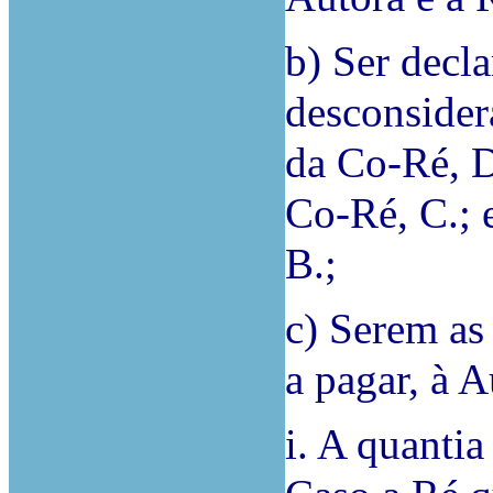
b) Ser decl
desconsider
da Co-Ré, D
Co-Ré, C.; 
B.;
c) Serem as
a pagar, à A
i. A quanti