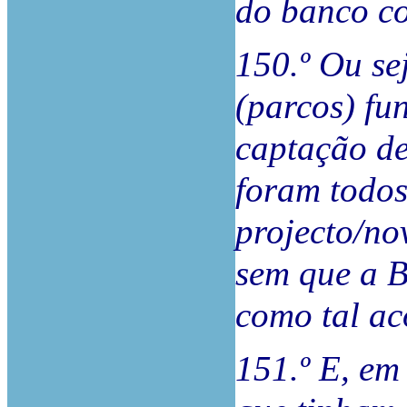
do banco co
150.º Ou se
(parcos) fun
captação de
foram todos
projecto/no
sem que a B
como tal ac
151.º E, em 