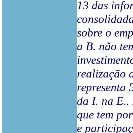
13 das info
consolidada
sobre o emp
a B. não te
investiment
realização 
representa 
da I. na E.
que tem por
e participa