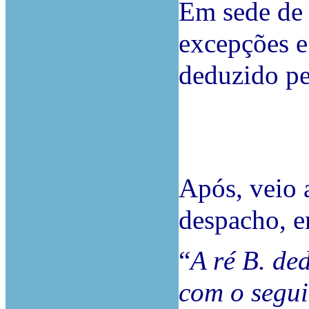
Em sede de 
excepções e
deduzido pe
Após, veio a
despacho, e
“
A ré B. de
com o segui