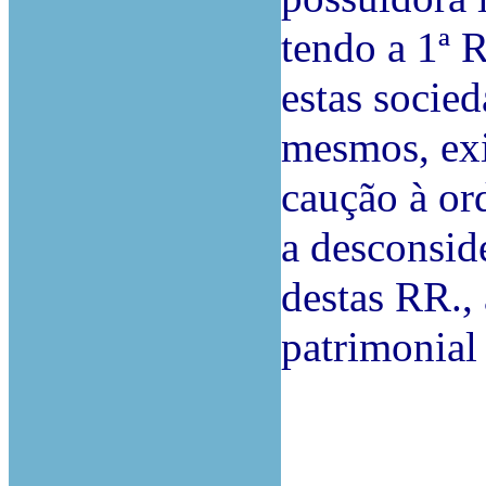
tendo a 1ª 
estas socie
mesmos, exi
caução à or
a desconsid
destas RR., 
patrimonial 