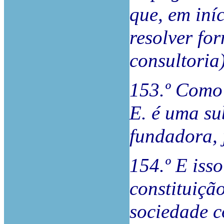
que, em iní
resolver fo
consultoria)
153.º Como 
E. é uma sub
fundadora, 
154.º E iss
constituição
sociedade c