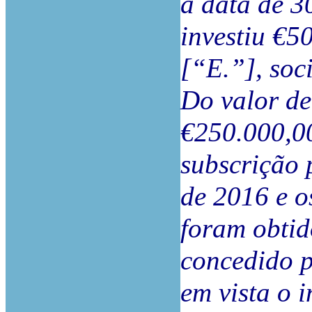
a data de 3
investiu €5
[“E.”], soc
Do valor de
€250.000,00
subscrição p
de 2016 e o
foram obtid
concedido p
em vista o i