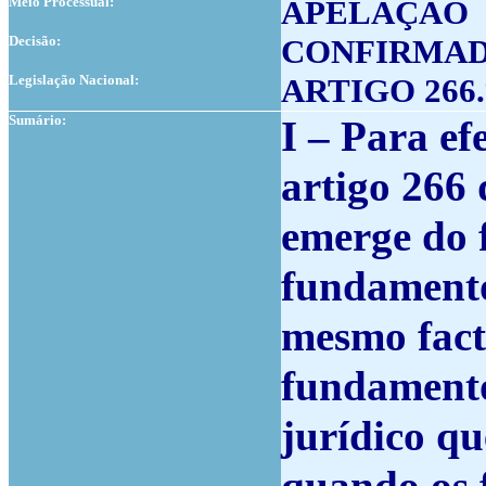
Meio Processual:
APELAÇÃO
Decisão:
CONFIRMA
Legislação Nacional:
ARTIGO 266.º
Sumário:
I – Para ef
artigo 266 
emerge do f
fundamento
mesmo fact
fundamento
jurídico q