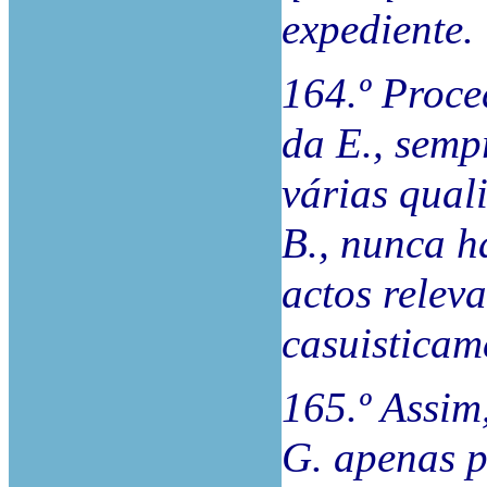
expediente.
164.º Proce
da E., semp
várias qual
B., nunca h
actos relev
casuisticam
165.º Assim
G. apenas p