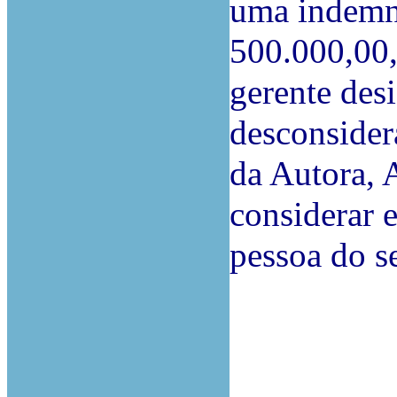
uma indemn
500.000,00,
gerente des
desconsider
da Autora, 
considerar e
pessoa do s