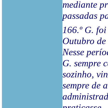
mediante pr
passadas pa
166.º G. fo
Outubro de 
Nesse perío
G. sempre c
sozinho, vi
sempre de a
administrad
praticasse.