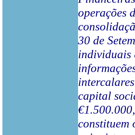
operações d
consolidaçã
30 de Setem
individuais
informações
intercalare
capital soci
€1.500.000,
constituem 