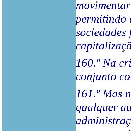
movimentar 
permitindo 
sociedades 
capitalizaç
160.º Na cr
conjunto c
161.º Mas n
qualquer au
administraç