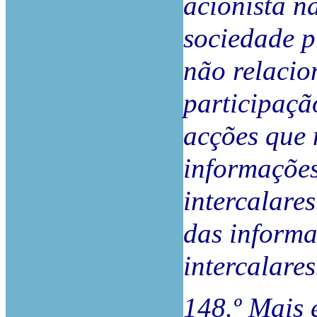
acionista n
sociedade p
não relacio
participaçã
acções que 
informações
intercalare
das informa
intercalares
148.º Mais 