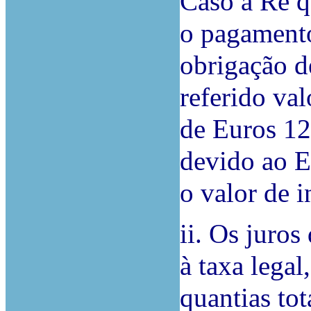
Caso a Ré q
o pagamento
obrigação d
referido val
de Euros 12
devido ao E
o valor de 
ii. Os juros
à taxa legal
quantias to