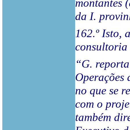
montantes (
da I. provi
162.º Isto, 
consultoria 
“G. reporta
Operações 
no que se r
com o proje
também dir