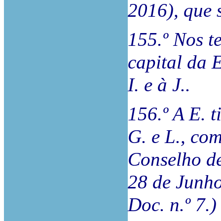
2016), que 
155.º Nos t
capital da E
I. e à J..
156.º A E. 
G. e L., co
Conselho d
28 de Junho
Doc. n.º 7.)