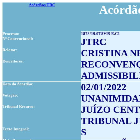
Acórdãos TRC
Acórdão
Processo:
1878/19.0T8VIS-E.C1
Nº Convencional:
JTRC
Relator:
CRISTINA N
Descritores:
RECONVEN
ADMISSIBI
Data do Acordão:
02/01/2022
Votação:
UNANIMIDA
Tribunal Recurso:
JUÍZO CENT
TRIBUNAL J
Texto Integral:
S