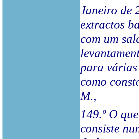
Janeiro de 
extractos b
com um sald
levantament
para várias
como const
M.,
149.º O que 
consiste nu