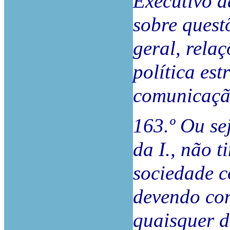
Executivo 
sobre quest
geral, rela
política est
comunicaçã
163.º Ou sej
da I., não t
sociedade c
devendo con
quaisquer d