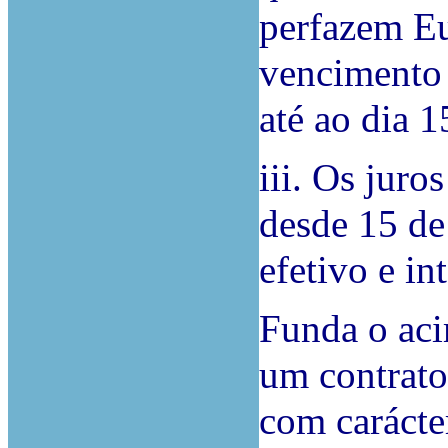
perfazem Eu
vencimento 
até ao dia 1
iii. Os juro
desde 15 de
efetivo e i
Funda o aci
um contrato
com carácte