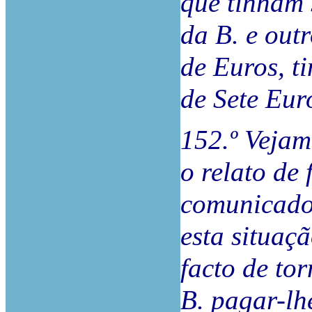
que tinham 
da B. e out
de Euros, t
de Sete Eur
152.º Vejam
o relato de 
comunicados
esta situaç
facto de to
B. pagar-lh