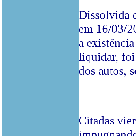
Dissolvida e
em 16/03/20
a existência
liquidar, f
dos autos, s
Citadas vie
impugnando 