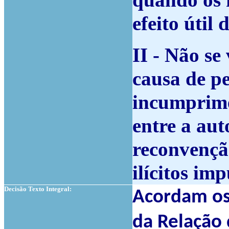
quando os 
efeito útil 
II -
Não se 
causa de p
incumprime
entre a aut
reconvenção
ilícitos im
Decisão Texto Integral:
Acordam os 
da Relação