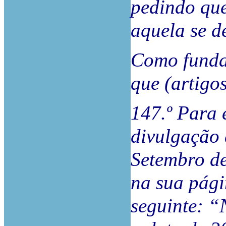
pedindo que
aquela se d
Como funda
que (artigos
147.º Para 
divulgação 
Setembro de
na sua pági
seguinte: “