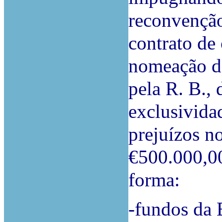
reconvenção
contrato de 
nomeação de
pela R. B., 
exclusividad
prejuízos n
€500.000,00
forma:
-fundos da 