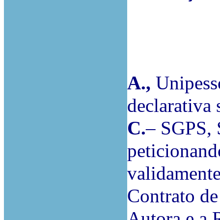
A.,
Unipesso
declarativa
C.
– SGPS,
peticionand
validamente
Contrato de
Autora e a 