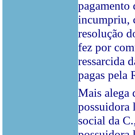
pagamento d
incumpriu, 
resolução d
fez por com
ressarcida d
pagas pela 
Mais alega q
possuidora l
social da C.
possuidora l