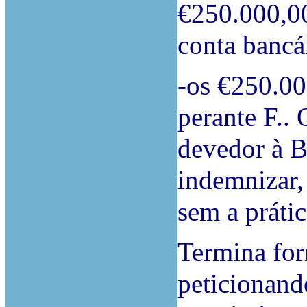
€250.000,00
conta bancá
-os €250.00
perante F.. 
devedor à B
indemnizar, 
sem a práti
Termina for
peticionand