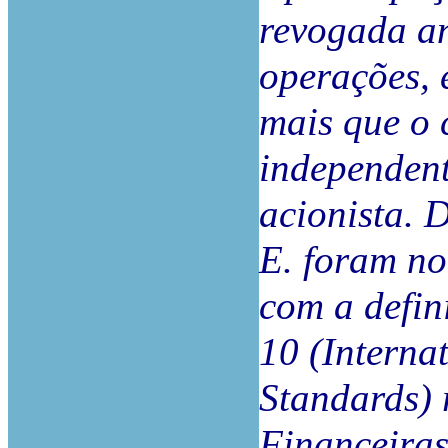
revogada an
operações, 
mais que o 
independen
acionista. 
E. foram no
com a defin
10 (Interna
Standards) 
Financeiras