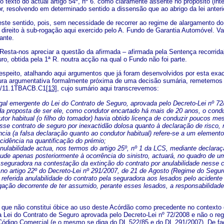
no texto do actual artigo 54º, nº 6. como claramente assente no propósito (in
ior, resolvendo em determinado sentido a dissensão que ao abrigo da lei anteri
tido, pois, sem necessidade de recorrer ao regime de alargamento do pra
o direito à sub-rogação aqui exercido pelo A. Fundo de Garantia Automóvel. V
ante.
Resta-nos apreciar a questão da afirmada – afirmada pela Sentença recorrida
ro, obtida pela 1ª R. noutra acção na qual o Fundo não foi parte.
o, atalhando aqui argumentos que já foram desenvolvidos por esta exacta
ura argumentativa formalmente próxima de uma decisão sumária, remetemos pa
2/11.1TBACB.C1
[13]
, cujo sumário aqui transcrevemos:
egal emergente do Lei do Contrato de Seguro, aprovada pelo Decreto-Lei nº 72
a proposta de ser ele, como condutor encartado há mais de 20 anos, o condu
utor habitual (o filho do tomador) havia obtido licença de conduzir poucos m
sse contrato de seguro por inexactidão dolosa quanto à declaração de risco, 
ncia (a falsa declaração quanto ao condutor habitual) refere-se a um element
ncidência na quantificação do prémio;
a anulabilidade actua, nos termos do artigo 25º, nº 1 da LCS, mediante decla
aude apenas posteriormente à ocorrência do sinistro, actuará, no quadro de u
 seguradora na contestação da extinção do contrato por anulabilidade nesse c
 no artigo 22º do Decreto-Lei nº 291/2007, de 21 de Agosto (Regime do Segur
a referida anulabilidade do contrato pela seguradora aos lesados pelo aciden
gação decorrente de ter assumido, perante esses lesados, a responsabilidade
o constitui óbice ao uso deste Acórdão como precedente no contexto da p
 a Lei do Contrato de Seguro aprovada pelo Decreto-Lei nº 72/2008 e não o re
Código Comercial (e o mesmo se diga do DL 522/85 e do DL 291/2007). De fact