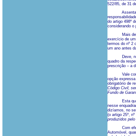
522/85, de 31 d
Assenta este a
responsabilidade
do artigo 498º 
considerando o 
Mais decisivo 
exercício de u
termos do nº 2 
um ano antes da
Deve, no enten
quadro da respec
prescrição – a d
Vale como argu
opção expressa 
obrigatório de r
Código Civil, s
Fundo de Garan
Esta questão d
nesse enquadram
dizíamos, no sen
(o artigo 25º, n
produzidos pelo
Com efeito, ten
Automóvel, quan