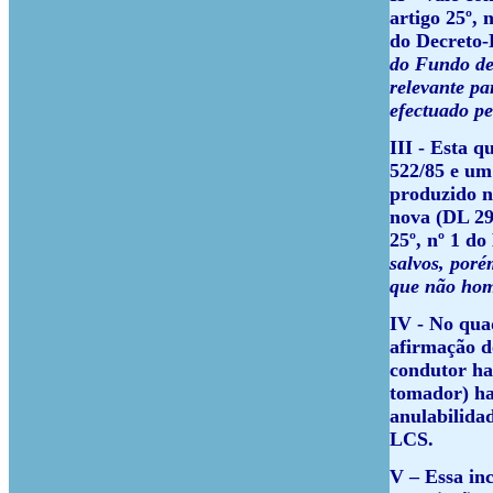
artigo 25º, 
do Decreto-L
do Fundo de 
relevante pa
efectuado p
III - Esta q
522/85 e um
produzido no
nova (DL 29
25º, nº 1 do
salvos, poré
que não hom
IV - No qua
afirmação d
condutor ha
tomador) ha
anulabilidad
LCS.
V – Essa inc