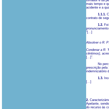
tomador e da pe
mais tempo e qu
acidente e a qu
1.1.1.
Co
contrato de seg
1.2.
Foi
pronunciamento 
“[…]
Absolver o R. P
Condenar a R. ‘
cêntimos), acres
[…]”.
No percurso ex
prescrição pela 
indemnizatório d
1.3.
Inco
[…]
2.
Caracterizámo
Apelante, sendo
do recurso às c