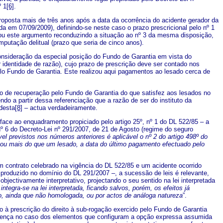
º 1
[6]
.
sta mais de três anos após a data da ocorrência do acidente gerador da
da em 07/09/2009), definindo-se neste caso o prazo prescricional pelo nº 1
stou este argumento reconduzindo a situação ao nº 3 da mesma disposição,
putação delitual (prazo que seria de cinco anos).
deração da especial posição do Fundo de Garantia em vista do
 identidade de razão), cujo prazo de prescrição deve ser contado nos
o Fundo de Garantia. Este realizou aqui pagamentos ao lesado cerca de
de recuperação pelo Fundo de Garantia do que satisfez aos lesados no
do a partir dessa referenciação que a razão de ser do instituto da
 desta
[8]
– actua verdadeiramente.
ao enquadramento propiciado pelo artigo 25º, nº 1 do DL 522/85 – a
nº 6 do Decreto-Lei nº 291/2007, de 21 de Agosto (regime do seguro
l previstos nos números anteriores é aplicável o nº 2 do artigo 498º do
o ou mais do que um lesado, a data do último pagamento efectuado pelo
ntrato celebrado na vigência do DL 522/85 e um acidente ocorrido
produzido no domínio do DL 291/2007 –, a sucessão de leis é relevante,
bjectivamente interpretativo, projectando o seu sentido na lei interpretada
a integra-se na lei interpretada, ficando salvos, porém, os efeitos já
o, ainda que não homologada, ou por actos de análoga natureza
”.
à prescrição do direito à sub-rogação exercido pelo Fundo de Garantia
esença no caso dos elementos que configuram a opção expressa assumida