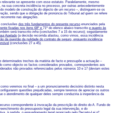
 relevante se apresente com esse estatuto. Paralelamente, mesmo
, na sua concreta incidência no processo, por outras antecedentemente
o do modelo de construção do objecto de um recurso –, distinguem-se os
vação, sendo que a obrigação de pronúncia do Tribunal
ad quem
se refere
 recorrente nas alegações.
s conclusões
dos três fundamentos do presente recurso
enunciados pela
ente fixadas nos itens 68º e
71º do elenco abaixo transcrito
e quanto às
ambém será transcrito
infra
(conclusões 7 a 15 do recurso); seguidamente
aqui Apelado
(a decisão recorrida afastou, como vimos, essa incidência
ção da questão da nulidade do contrato de seguro, enquanto incidência
omóvel
(conclusões 27 a 45).
 determinados trechos da matéria de facto e pressupõe a actuação –
do como objecto os factos considerados provados, correspondentes aos
nsiderados não provados referenciados pelos números 10 e 17 (deviam estes
mo veremos no final – a um pronunciamento decisório distinto nesta
configurarem questões prejudicadas, sempre teremos de apreciar os outros
que o atendimento de qualquer deles sempre conduziria à inoperância da
recurso correspondente à invocação da prescrição do direito do A. Fundo de
reenchimento do pressuposto legal da sua intervenção, e do
a, à partida, o enquadramento legal propiciado pelo Decreto-Lei nº