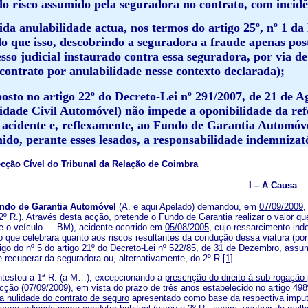
do risco assumido pela seguradora no contrato, com incidê
rida anulabilidade actua, nos termos do artigo 25º, nº 1 
do que isso, descobrindo a seguradora a fraude apenas pos
sso judicial instaurado contra essa seguradora, por via d
contrato por anulabilidade nesse contexto declarada);
posto no artigo 22º do Decreto-Lei nº 291/2007, de 21 de 
idade Civil Automóvel) não impede a oponibilidade da ref
o acidente e, reflexamente, ao Fundo de Garantia Automóv
ido, perante esses lesados, a responsabilidade indemnizat
ção Cível do Tribunal da Relação de Coimbra
I – A Causa
ndo de Garantia Automóvel
(A. e aqui Apelado) demandou, em
07/09/2009
,
2º R.). Através desta acção, pretende o Fundo de Garantia realizar o valor q
e o veículo …-BM), acidente ocorrido em
05/08/2005
, cujo ressarcimento ind
o que celebrara quanto aos riscos resultantes da condução dessa viatura (por 
rigo do nº 5 do artigo 21º do Decreto-Lei nº 522/85, de 31 de Dezembro, assu
e recuperar da seguradora ou, alternativamente, do 2º R.
[1]
.
testou a 1ª R. (a M…), excepcionando a
prescrição do direito à sub-rogação 
cção (07/09/2009), em vista do prazo de três anos estabelecido no artigo 498
a nulidade do contrato de seguro
apresentado como base da respectiva imputa