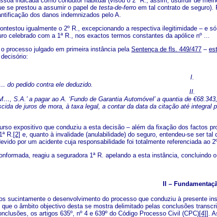
ssoa indicada como condutor habitual (visou o 2º R., assim, usufruir de me
e se prestou a assumir o papel de
testa-de-ferro
em tal contrato de seguro).
antificação dos danos indemnizados pelo A.
ntestou igualmente o 2º R., excepcionando a respectiva ilegitimidade – e s
uro celebrado com a 1ª R., nos exactos termos constantes da apólice nº ...
 o processo julgado em primeira instância pela
Sentença de fls. 449/477
–
es
decisório:
I.
… do pedido contra ele deduzido.
II.
M…, S.A.’ a pagar ao A. ‘Fundo de Garantia Automóvel’ a quantia de €68.343,4
cida de juros de mora, à taxa legal, a contar da data da citação até integral
positivo que conduziu a esta decisão – além da fixação dos factos prova
1ª R.
[2]
e, quanto à invalidade (anulabilidade) do seguro, entendeu-se ser tal 
evido por um acidente cuja responsabilidade foi totalmente referenciada ao 2
nformada, reagiu a seguradora 1ª R. apelando a esta instância, concluindo o
II – Fundamentaç
s sucintamente o desenvolvimento do processo que conduziu à presente inst
 que o âmbito objectivo desta se mostra delimitado pelas conclusões transcri
onclusões, os artigos 635º, nº 4 e 639º do Código Processo Civil (CPC)
[4]
]. 