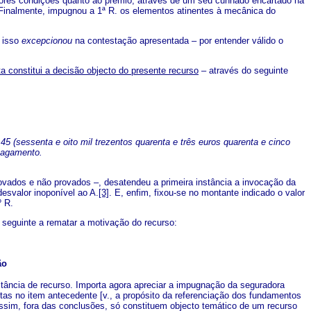
lhores condições quanto ao prémio, através de um seu cunhado encartado há
 Finalmente, impugnou a 1ª R. os elementos atinentes à mecânica do
ó isso
excepcionou
na contestação apresentada – por entender válido o
ta constitui a decisão objecto do presente recurso
– através do seguinte
5 (sessenta e oito mil trezentos quarenta e três euros quarenta e cinco
 pagamento.
dos e não provados –, desatendeu a primeira instância a invocação da
desvalor inoponível ao A.
[3]
. E, enfim, fixou-se no montante indicado o valor
º R.
 seguinte a rematar a motivação do recurso:
ão
ância de recurso. Importa agora apreciar a impugnação da seguradora
tas no item antecedente [v., a propósito da referenciação dos fundamentos
Assim, fora das conclusões, só constituem objecto temático de um recurso