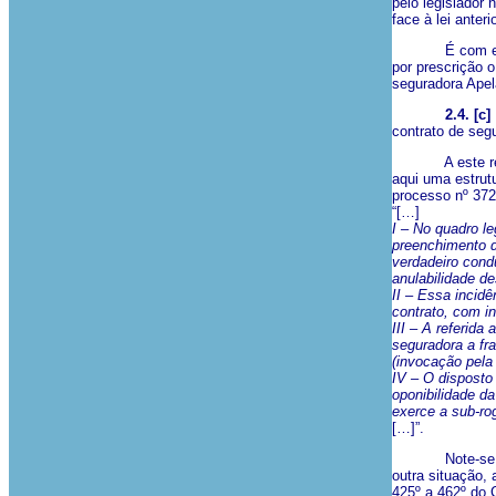
pelo legislador 
face à lei anter
É com este sen
por prescrição 
seguradora Apel
2.4. [c]
contrato de segu
A este respeit
aqui uma estrut
processo nº 37
“[…]
I – No quadro l
preenchimento d
verdadeiro cond
anulabilidade de
II – Essa incidê
contrato, com i
III – A referid
seguradora a fr
(invocação pela
IV – O disposto
oponibilidade d
exerce a sub-ro
[…]”.
Note-se que nã
outra situação,
425º a 462º do 