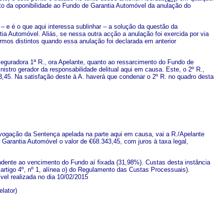
o da oponibilidade ao Fundo de Garantia Automóvel da anulação do
é o que aqui interessa sublinhar – a solução da questão da
tia Automóvel. Aliás, se nessa outra acção a anulação foi exercida por via
mos distintos quando essa anulação foi declarada em anterior
uradora 1ª R., ora Apelante, quanto ao ressarcimento do Fundo de
istro gerador da responsabilidade delitual aqui em causa. Este, o 2º R.,
3,45. Na satisfação deste à A. haverá que condenar o 2º R. no quadro desta
vogação da Sentença apelada na parte aqui em causa, vai a R./Apelante
arantia Automóvel o valor de €68.343,45, com juros à taxa legal,
te ao vencimento do Fundo aí fixada (31,98%). Custas desta instância
rtigo 4º, nº 1, alínea
o
) do Regulamento das Custas Processuais).
vel realizada no dia 10/02/2015
elator)