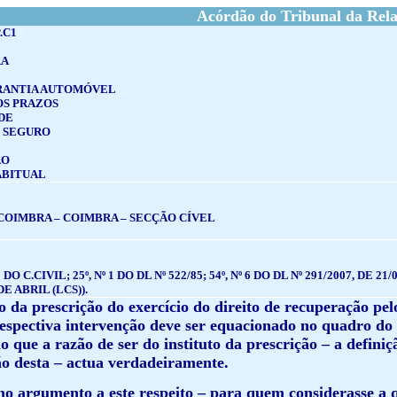
Acórdão do Tribunal da Rel
.C1
RA
RANTIA AUTOMÓVEL
S PRAZOS
DE
 SEGURO
ÃO
ABITUAL
COIMBRA – COIMBRA – SECÇÃO CÍVEL
 2 DO C.CIVIL; 25º, Nº 1 DO DL Nº 522/85; 54º, Nº 6 DO DL Nº 291/2007, 
DE ABRIL (LCS)).
o da prescrição do exercício do direito de recuperação pe
espectiva intervenção deve ser equacionado no quadro do n
o que a razão de ser do instituto da prescrição – a definiçã
ão desta – actua verdadeiramente.
omo argumento a este respeito – para quem considerasse a