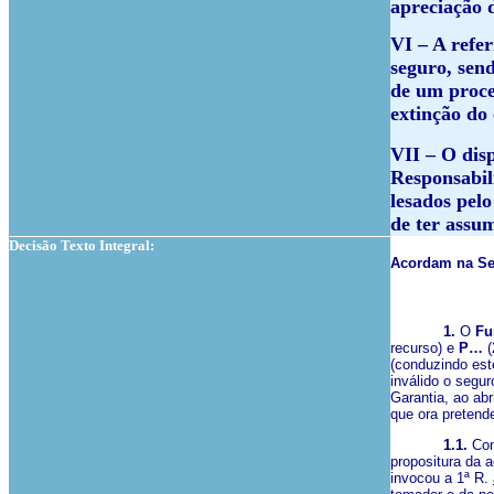
apreciação 
VI – A refe
seguro, sen
de um proce
extinção do 
VII – O dis
Responsabil
lesados pel
de ter assum
Decisão Texto Integral:
Acordam na Sec
1.
O
Fu
recurso) e
P…
(
(conduzindo est
inválido o segur
Garantia, ao ab
que ora pretend
1.1.
Con
propositura da a
invocou a 1ª R.