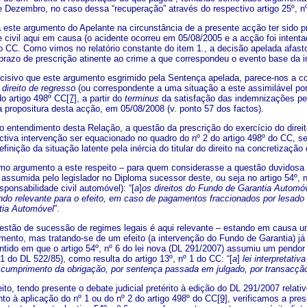
e Dezembro, no caso dessa “recuperação” através do respectivo artigo 25º, n
rgumento do Apelante na circunstância de a presente acção ter sido propo
 civil aqui em causa (o acidente ocorreu em 05/08/2005 e a acção foi intenta
do CC. Como vimos no relatório constante do item 1., a decisão apelada afa
prazo de prescrição atinente ao crime a que correspondeu o evento base da im
que este argumento esgrimido pela Sentença apelada, parece-nos a consi
m
direito de regresso
(ou correspondente a uma situação a este assimilável por
do artigo 498º CC
[7]
, a partir do
terminus
da satisfação das indemnizações pel
 propositura desta acção, em 05/08/2008 (v. ponto 57 dos factos).
dimento desta Relação, a questão da prescrição do exercício do direito 
tiva intervenção ser equacionado no quadro do nº 2 do artigo 498º do CC, sen
efinição da situação latente pela inércia do titular do direito na concretização
mento a este respeito – para quem considerasse a questão duvidosa face 
assumida pelo legislador no Diploma sucessor deste, ou seja no artigo 54º, 
esponsabilidade civil automóvel): “[
a
]
os direitos do Fundo de Garantia Automóve
endo relevante para o efeito, em caso de pagamentos fraccionados por lesad
tia Automóvel
”.
e sucessão de regimes legais é aqui relevante – estando em causa um co
ento, mas tratando-se de um efeito (a intervenção do Fundo de Garantia) já 
tido em que o artigo 54º, nº 6 do lei nova (DL 291/2007) assumiu um pendor o
º 1 do DL 522/85), como resulta do artigo 13º, nº 1 do CC: “[
a
]
lei interpretativ
 cumprimento da obrigação, por sentença passada em julgado, por transacçã
do presente o debate judicial pretérito à edição do DL 291/2007 relativo 
to à aplicação do nº 1 ou do nº 2 do artigo 498º do CC
[9]
, verificamos a pr