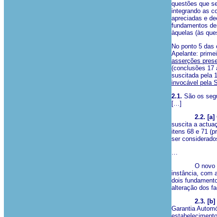
questões que s
integrando as c
apreciadas e de
fundamentos des
àquelas (às que
No ponto 5 das 
Apelante: prime
asserções prese
(conclusões 17 
suscitada pela 1
invocável pela 
2.1.
São os seg
[…]
2.2. [a]
suscita a actua
itens 68 e 71 (
ser considerado
…
O novo acervo 
instância, com 
dois fundamento
alteração dos f
2.3. [b]
Garantia Automó
estabelecimento