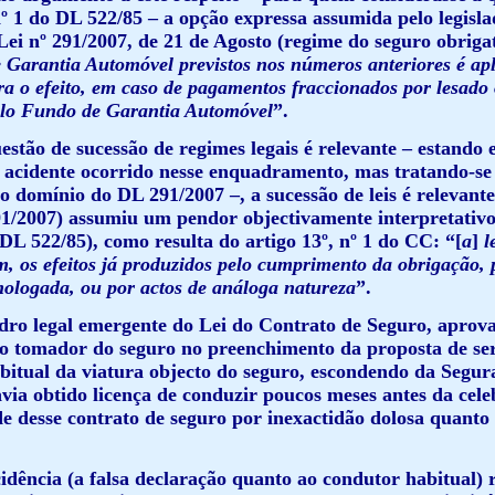
nº 1 do DL 522/85 – a opção expressa assumida pelo legisla
ei nº 291/2007, de 21 de Agosto (regime do seguro obrigat
Garantia Automóvel previstos nos números anteriores é apli
ra o efeito, em caso de pagamentos fraccionados por lesad
elo Fundo de Garantia Automóvel
”.
uestão de sucessão de regimes legais é relevante – estand
 acidente ocorrido nesse enquadramento, mas tratando-se 
 domínio do DL 291/2007 –, a sucessão de leis é relevante,
1/2007) assumiu um pendor objectivamente interpretativo, 
 DL 522/85), como resulta do artigo 13º, nº 1 do CC: “[
a
]
l
m, os efeitos já produzidos pelo cumprimento da obrigação,
ologada, ou por actos de análoga natureza
”.
dro legal emergente do Lei do Contrato de Seguro, aprovad
o tomador do seguro no preenchimento da proposta de ser
bitual da viatura objecto do seguro, escondendo da Segura
via obtido licença de conduzir poucos meses antes da cel
e desse contrato de seguro por inexactidão dolosa quanto à
idência (a falsa declaração quanto ao condutor habitual) 