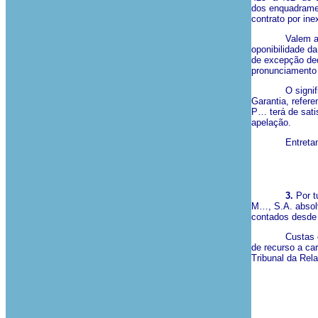
dos enquadramen
contrato por ine
Valem aqui, as
oponibilidade da
de excepção ded
pronunciamento j
O significado d
Garantia, refere
P… terá de sati
apelação.
Entretanto, co
3.
Por t
M…, S.A. absolv
contados desde 
Custas em prim
de recurso a ca
Tribunal da Rel