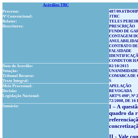
Acórdãos TRC
Processo:
487/09.6TBOHP
Nº Convencional:
JTRC
Relator:
TELES PEREI
Descritores:
PRESCRIÇÃO
FUNDO DE GA
CONTAGEM DO
ANULABILIDA
CONTRATO DE
FALSIDADE
IDENTIFICAÇ
CONDUTOR H
Data do Acordão:
02/10/2015
Votação:
UNANIMIDADE
Tribunal Recurso:
COMARCA DE 
Texto Integral:
S
Meio Processual:
APELAÇÃO
Decisão:
REVOGADA
Legislação Nacional:
ARTºS 498º, Nº
72/2008, DE 16 
Sumário:
I – A questã
quadro da r
referenciaçã
concretizaç
II - Vale c