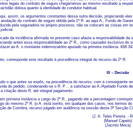
tos legais do contrato de seguro chegaríamos ao mesmo resultado a respeit
xactidão dolosa quanto à identidade do condutor habitual.
sim, os argumentos constantes dessa outra decisão, propiciando eles – e 
 anulação do contrato de seguro obtida pela 1ª R. ao aqui A., Fundo de Garan
uzida pela seguradora no próprio processo, não se colocam as coisas em ter
udicial.
a incidência afirmada no presente caso afasta a responsabilidade da seg
nciando antes essa responsabilidade ao 2º R., como causador exclusivo do sin
sfazer ao A. o montante indemnizatório apurado na primeira instância: €68.34
rresponde este resultado à procedência integral do recurso da 2ª R.
III – Decisão
udo o que antes se expôs, na procedência do recurso, com a consequente re
ida do pedido, condenando-se o R. P… a satisfazer ao A./Apelado Fundo de G
a citação deste R. até integral pagamento.
eira instância a cargo do 2º R., pagando ele a percentagem corresponden
rgo do mesmo 2º R. (o A. está isento, em qualquer dos casos, nos termos do a
ação de Coimbra, recurso julgado em audiência na sessão desta 3ª Secção Cí
(J. A. Teles Pereira .- R
(Manuel Capelo)
(Jacinto Meca)