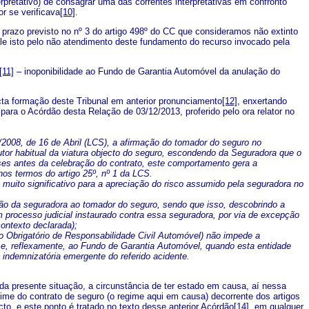
terpretativo) de consagrar uma das correntes interpretativas em confronto
or se verificava
[10]
.
zo previsto no nº 3 do artigo 498º do CC que consideramos não extinto
ale isto pelo não atendimento deste fundamento do recurso invocado pela
[11]
– inoponibilidade ao Fundo de Garantia Automóvel da anulação do
 formação deste Tribunal em anterior pronunciamento
[12]
, enxertando
ra o Acórdão desta Relação de 03/12/2013, proferido pelo ora relator no
/2008, de 16 de Abril (LCS), a afirmação do tomador do seguro no
tor habitual da viatura objecto do seguro, escondendo da Seguradora que o
eses antes da celebração do contrato, este comportamento gera a
nos termos do artigo 25º, nº 1 da LCS.
o muito significativo para a apreciação do risco assumido pela seguradora no
ração da seguradora ao tomador do seguro, sendo que isso, descobrindo a
m processo judicial instaurado contra essa seguradora, por via de excepção
ontexto declarada);
o Obrigatório de Responsabilidade Civil Automóvel) não impede a
te e, reflexamente, ao Fundo de Garantia Automóvel, quando esta entidade
 indemnizatória emergente do referido acidente.
resente situação, a circunstância de ter estado em causa, aí nessa
gime do contrato de seguro (o regime aqui em causa) decorrente dos artigos
o, e este ponto é tratado no texto desse anterior Acórdão
[14]
, em qualquer