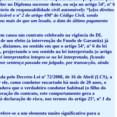
dor no Diploma sucessor deste, ou seja no artigo 54º, nº 6
ório de responsabilidade civil automóvel): “[
a
]
os direitos
cável o nº 2 do artigo 498º do Código Civil, sendo
o ou mais do que um lesado, a data do último pagamento
o em causa um contrato celebrado na vigência do DL
de um efeito (a intervenção do Fundo de Garantia) já
 dizíamos, no sentido em que o artigo 54º, nº 6 do lei
projectando o seu sentido na lei interpretada (o artigo
ei interpretativa integra-se na lei interpretada, ficando
 por sentença passada em julgado, por transacção, ainda
a pelo Decreto-Lei nº 72/2008, de 16 de Abril (LCS), a
 ele, como condutor encartado há mais de 20 anos, o
dora que o verdadeiro condutor habitual (o filho do
ebração do contrato, este comportamento gera a
 declaração de risco, nos termos do artigo 25º, nº 1 da
refere-se a um elemento muito significativo para a