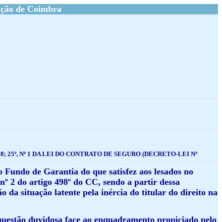
ação de Coimbra
DE 21/08; 25º, Nº 1 DA LEI DO CONTRATO DE SEGURO (DECRETO-LEI Nº
lo Fundo de Garantia do que satisfez aos lesados no
º 2 do artigo 498º do CC, sendo a partir dessa
o da situação latente pela inércia do titular do direito na
 questão duvidosa face ao enquadramento propiciado pelo