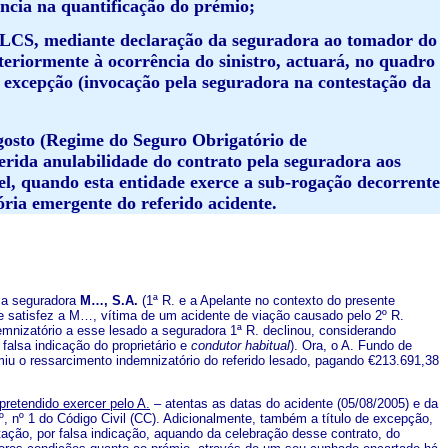
ncia na quantificação do prémio;
da LCS, mediante declaração da seguradora ao tomador do
teriormente à ocorrência do sinistro, actuará, no quadro
e excepção (invocação pela seguradora na contestação da
Agosto (Regime do Seguro Obrigatório de
erida anulabilidade do contrato pela seguradora aos
el, quando esta entidade exerce a sub-rogação decorrente
ória emergente do referido acidente.
 a seguradora
M…, S.A.
(1ª R. e a Apelante no contexto do presente
ue satisfez a M…, vítima de um acidente de viação causado pelo 2º R.
emnizatório a esse lesado a seguradora 1ª R. declinou, considerando
falsa indicação do proprietário e
condutor habitual
). Ora, o A. Fundo de
miu o ressarcimento indemnizatório do referido lesado, pagando €213.691,38
pretendido exercer pelo A.
– atentas as datas do acidente (05/08/2005) e da
º, nº 1 do Código Civil (CC). Adicionalmente, também a título de excepção,
ção, por falsa indicação, aquando da celebração desse contrato, do