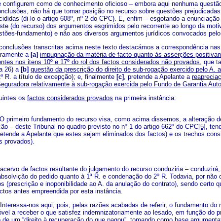
e configurem como de conhecimento oficioso – embora aqui nenhuma questão
onclusões, não há que tomar posição no recurso sobre questões prejudicadas
cididas (di-lo o artigo 608º, nº 2 do CPC). E, enfim – esgotando a enunciaçã
te (do recurso) dos argumentos esgrimidos pelo recorrente ao longo da moti
stões-fundamento) e não aos diversos argumentos jurídicos convocados pelo
conclusões transcritas acima neste texto destacámos a correspondência na
iramente a
[a]
impugnação da matéria de facto quanto às asserções positivam
ntes nos itens 10º e 17º do rol dos factos considerados não provados
, que t
a 26) a
[b]
questão da prescrição do direito de sub-rogação exercido pelo A. 
ª R. a título de excepção); e, finalmente
[c]
, pretende a Apelante a
reaprecia
Seguradora relativamente à sub-rogação exercida pelo Fundo de Garantia Aut
uintes os
factos considerados provados
na primeira instância:
O primeiro fundamento do recurso visa, como acima dissemos, a alteração de
ção – deste Tribunal no quadro previsto no nº 1 do artigo 662º do CPC
[5]
, ten
pretende a Apelante que estes sejam eliminados dos factos) e os trechos co
s provados).
de factos resultante do julgamento do recurso conduziria – conduzirá, co
absolvição do pedido quanto à 1ª R. e condenação do 2º R. Todavia, por não 
s (prescrição e inoponibilidade ao A. da anulação do contrato), sendo certo 
actos antes empreendida por esta instância.
Interessa-nos aqui, pois, pelas razões acabadas de referir, o fundamento do 
vel a receber o que satisfez indemnizatoriamente ao lesado, em função do p
 de um “direito à recuperação do que pagou”, tomando como base argumentativ