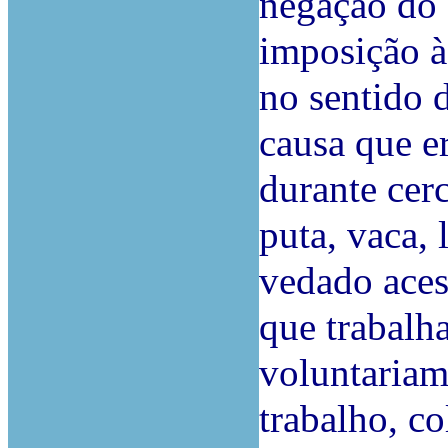
negação do 
imposição à
no sentido 
causa que e
durante cer
puta, vaca,
vedado aces
que trabalha
voluntariam
trabalho, c