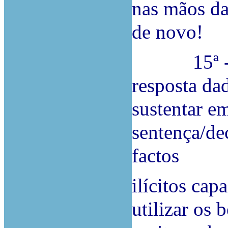
nas mãos da 
de novo!
15ª - E o 
resposta dad
sustentar e
sentença/dec
factos
ilícitos cap
utilizar os 