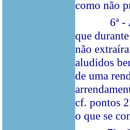
como não pro
6ª - A Mm
que durante
não extraír
aludidos be
de uma rend
arrendament
cf. pontos 
o que se co