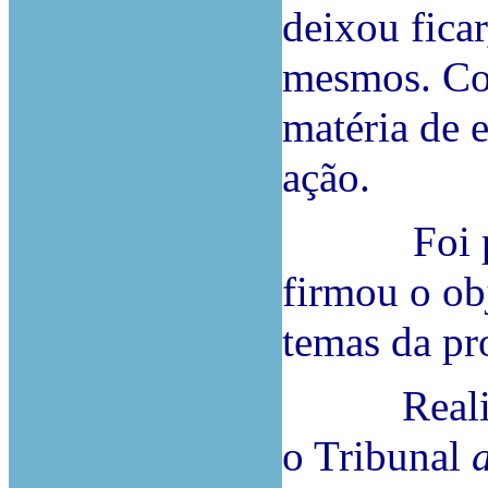
deixou ficar
mesmos. Con
matéria de 
ação
Foi profe
firmou o obj
temas da pr
Realizada
o Tribunal