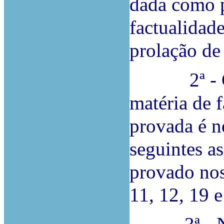
dada como p
factualidade
prolação de
2ª - Const
matéria de 
provada é ne
seguintes a
provado nos
11, 12, 19 e