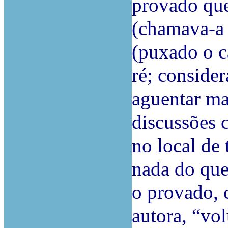
provado que 
(chamava-a 
(puxado o ca
ré; conside
aguentar mai
discussões 
no local de 
nada do que
o provado, 
autora, “vo