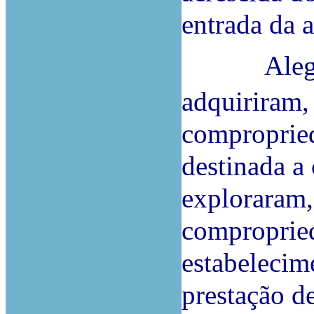
entrada da 
Alegaram
adquiriram,
comproprie
destinada a
exploraram
compropried
estabelecim
prestação de