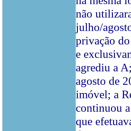
na mesma lo
não utiliza
julho/agost
privação do
e exclusiva
agrediu a A;
agosto de 2
imóvel; a R
continuou a
que efetuav