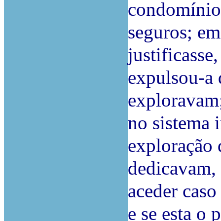
condomínio,
seguros; em
justificasse
expulsou-a 
exploravam;
no sistema 
exploração 
dedicavam, 
aceder caso
e se esta o 