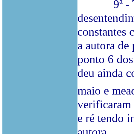
9ª - Tam
desentendim
constantes c
a autora de 
ponto 6 dos
deu ainda c
maio e mead
verificaram
e ré tendo i
autora.