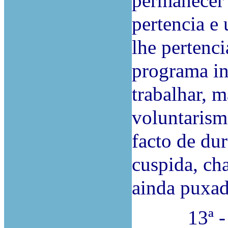
permanecer
pertencia e
lhe pertenc
programa in
trabalhar, 
voluntarism
facto de dur
cuspida, ch
ainda puxad
13ª - Nad