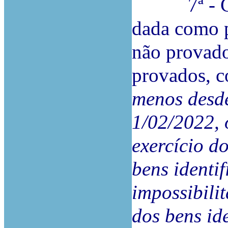
7ª - Cons
dada como p
não provado
provados, c
menos desde
1/02/2022, 
exercício d
bens identi
impossibilit
dos bens id