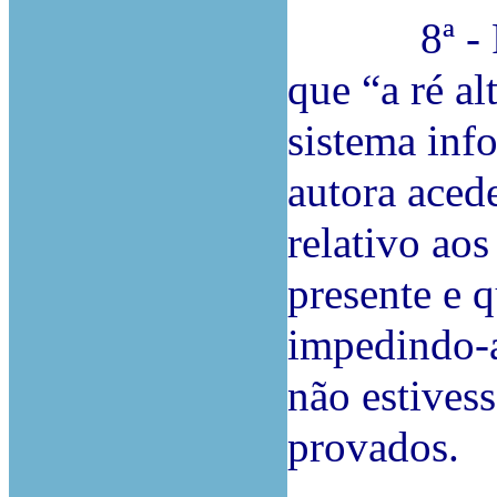
8ª - Foi
que “a ré al
sistema inf
autora aced
relativo aos
presente e q
impedindo-a
não estives
provados.