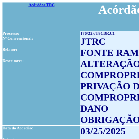
Acórdãos TRC
Acórdão
Processo:
176/22.6T8CDR.C1
Nº Convencional:
JTRC
Relator:
FONTE RAM
Descritores:
ALTERAÇÃO
COMPROPR
PRIVAÇÃO 
COMPROPRI
DANO
OBRIGAÇÃO
Data do Acordão:
03/25/2025