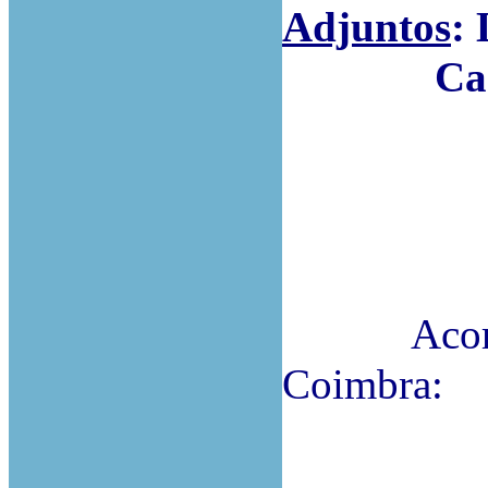
Adjuntos
:
Carlos
Acordam n
Coimbra: