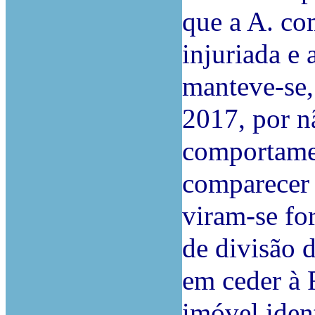
que a A. co
injuriada e 
manteve-se,
2017, por n
comportamen
comparecer 
viram-se for
de divisão 
em ceder à 
imóvel iden