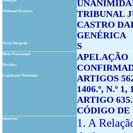
Votação:
UNANIMIDA
Tribunal Recurso:
TRIBUNAL J
CASTRO DAI
GENÉRICA
Texto Integral:
S
Meio Processual:
APELAÇÃO
Decisão:
CONFIRMA
Legislação Nacional:
ARTIGOS 562.º,
1406.º, N.º 
ARTIGO 635.º, 
CÓDIGO DE 
Sumário:
1. A Relaçã