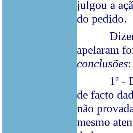
julgou a aç
do pedido.
Dizendo-s
apelaram fo
conclusões
:
1ª - Exist
de facto da
não provada
mesmo atend