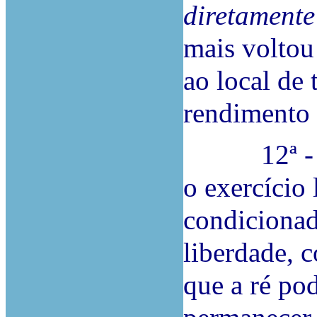
diretamente
mais voltou
ao local de 
rendimento 
12ª - Uma
o exercício 
condicionad
liberdade, 
que a ré pod