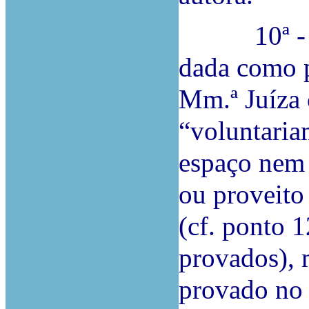
10ª - Não 
dada como p
Mm.ª Juíza 
“voluntaria
espaço nem 
ou proveito
(cf. ponto 
provados),
provado no 