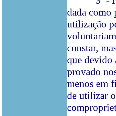
3ª - No qu
dada como p
utilização 
voluntariam
constar, ma
que devido 
provado nos 
menos em fi
de utilizar 
compropriet