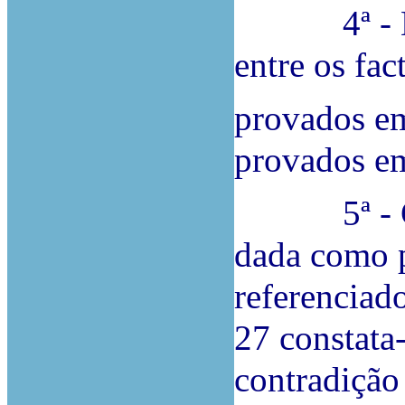
4ª - Exis
entre os fa
provados em
provados em
5ª - Conf
dada como p
referenciado
27 constata
contradição