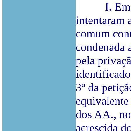
I. Em 22.
intentaram a
comum contr
condenada 
pela privaç
identificado
3º da petiçã
equivalente
dos AA., no
acrescida do