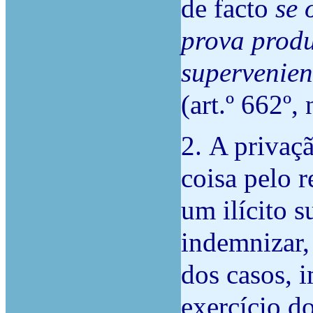
de facto
se 
prova prod
supervenie
(art.º 662º,
2.
A privaçã
coisa pelo r
um ilícito s
indemnizar,
dos casos, 
exercício do