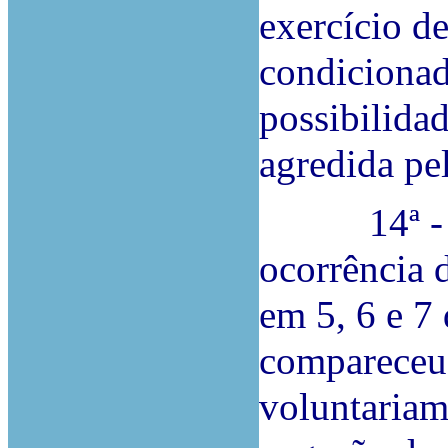
exercício d
condicionad
possibilidad
agredida pel
14ª - Diz
ocorrência 
em 5, 6 e 7 
compareceu 
voluntariam