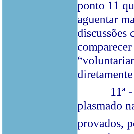
ponto 11 qu
aguentar mai
discussões 
comparecer 
“voluntaria
diretamente 
11ª - Não
plasmado na
provados, p