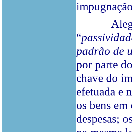
impugnação
Alegou, 
“
passividad
padrão de 
por parte d
chave do im
efetuada e 
os bens em 
despesas; o