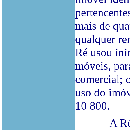
pertencente
mais de qua
qualquer re
Ré usou ini
móveis, par
comercial; 
uso do imóv
10 800.
A Ré cont