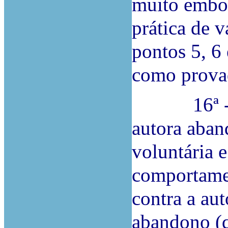
muito embor
prática de vá
pontos 5, 6 
como prova
16ª - A M
autora aban
voluntária 
comportamen
contra a aut
abandono (q