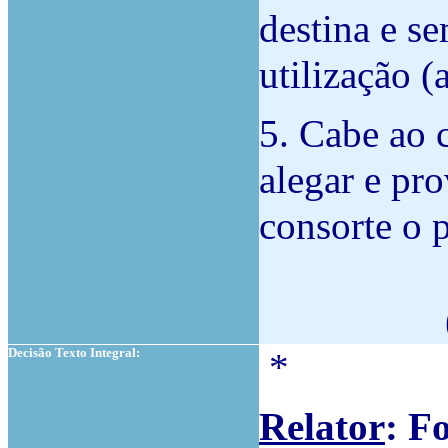
destina e s
utilização (
5. Cabe ao 
alegar e pr
consorte o 
Decisão Texto Integral:
*
Relator
: F