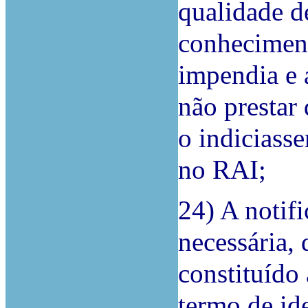
qualidade de
conheciment
impendia e 
não prestar
o indiciass
no RAI;
24) A notif
necessária, 
constituído 
termo de ide