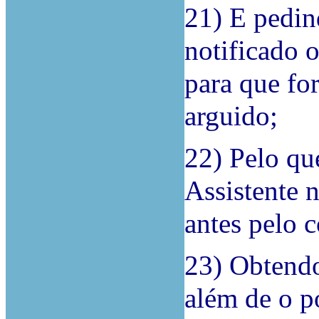
21) E pedin
notificado 
para que fo
arguido;
22) Pelo que
Assistente n
antes pelo c
23) Obtendo
além de o p