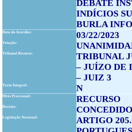
DEBATE IN
INDÍCIOS S
BURLA INF
Data do Acordão:
03/22/2023
Votação:
UNANIMIDA
Tribunal Recurso:
TRIBUNAL J
– JUÍZO DE
– JUIZ 3
Texto Integral:
N
Meio Processual:
RECURSO
Decisão:
CONCEDIDO
Legislação Nacional:
ARTIGO 205
PORTUGUE