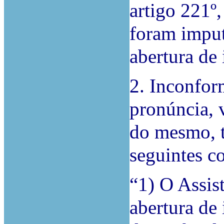
artigo 221º,
foram imput
abertura de 
2. Inconfo
pronúncia, v
do mesmo, 
seguintes c
“1) O Assis
abertura de