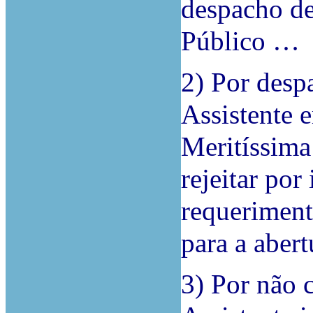
despacho de
Público …
2) Por desp
Assistente 
Meritíssima
rejeitar por
requeriment
para a abert
3) Por não 