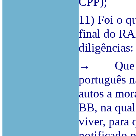
CPP);
11) Foi o qu
final do RAI
diligências:
→ Que sej
português n
autos a mo
BB, na qual
viver, para 
notificado 