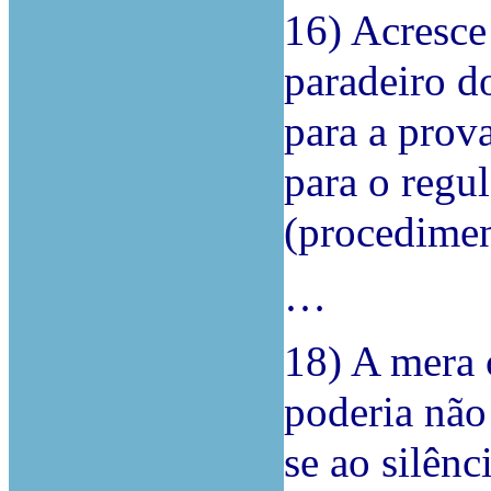
16) Acresce
paradeiro d
para a prova
para o regu
(procedimen
…
18) A mera 
poderia não
se ao silên