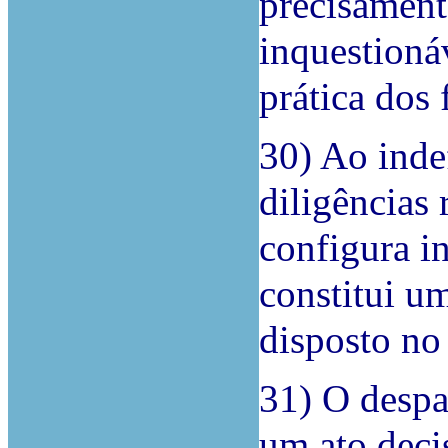
precisament
inquestioná
prática dos 
30) Ao indef
diligências 
configura in
constitui u
disposto no
31) O despa
um ato deci