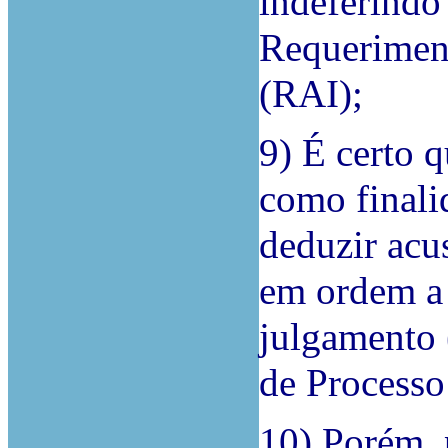
indeferindo 
Requeriment
(RAI);
9) É certo q
como finali
deduzir acu
em ordem a 
julgamento 
de Processo
10) Porém, 