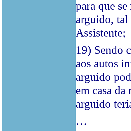
para que se
arguido, ta
Assistente;
19) Sendo c
aos autos i
arguido pod
em casa da 
arguido teri
…