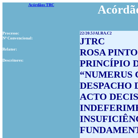
Acórdãos TRC
Acórdão
Processo:
22/20.5JALRA.C2
Nº Convencional:
JTRC
Relator:
ROSA PINTO
Descritores:
PRINCÍPIO 
“NUMERUS 
DESPACHO 
ACTO DECI
INDEFERIME
INSUFICIÊN
FUNDAMEN