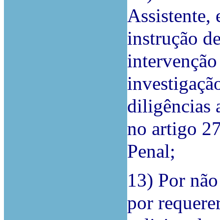
Assistente, 
instrução de
intervenção
investigaçã
diligências 
no artigo 2
Penal;
13) Por não
por requerer