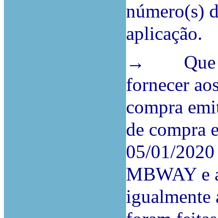
número(s) d
aplicação.
→ Que seja
fornecer aos
compra emit
de compra e
05/01/2020 
MBWAY e ac
igualmente 