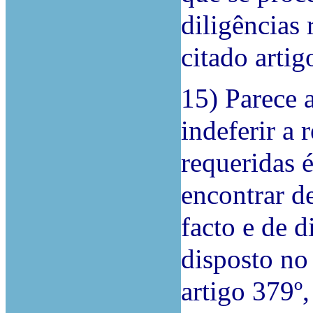
diligências
citado artig
15) Parece 
indeferir a 
requeridas é
encontrar 
facto e de d
disposto no 
artigo 379º,