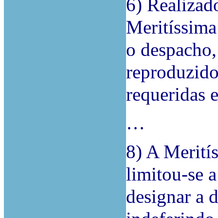
6) Realizado
Meritíssima
o despacho,
reproduzido
requeridas 
…
8) A Merití
limitou-se a
designar a d