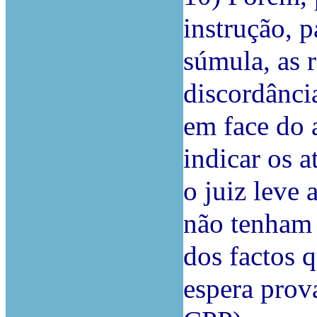
instrução, p
súmula, as r
discordânci
em face do 
indicar os a
o juiz leve
não tenham 
dos factos q
espera prova