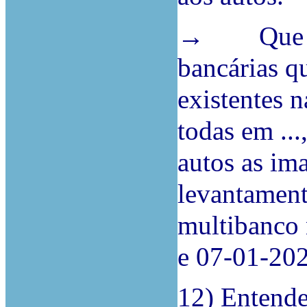
→ Que seja
bancárias q
existentes na 
todas em ..
autos as im
levantament
multibanco
e 07-01-202
12) Entende