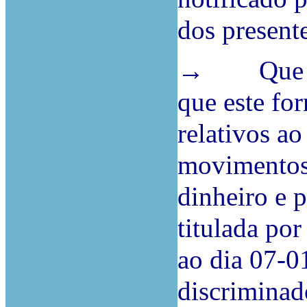
dos presente
→ Que seja
que este fo
relativos a
movimentos 
dinheiro e 
titulada po
ao dia 07-0
discriminad