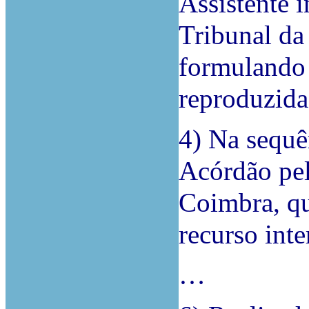
Assistente 
Tribunal da
formulando 
reproduzida
4) Na sequê
Acórdão pel
Coimbra, q
recurso int
…