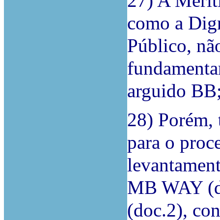
27) A Merit
como a Dign
Público, nã
fundamentar
arguido BB
28) Porém, 
para o proc
levantament
MB WAY (do
(doc.2), con