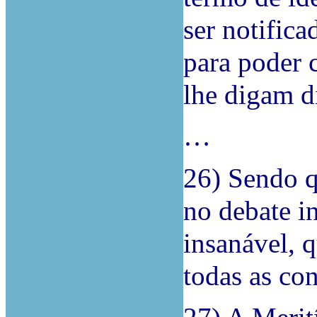
ser notifica
para poder 
lhe digam d
…
26) Sendo q
no debate i
insanável, 
todas as con