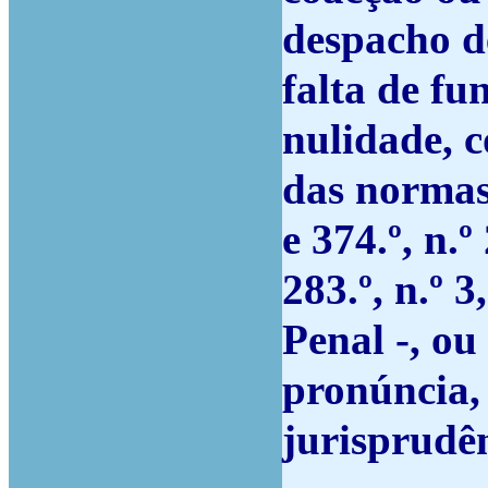
despacho d
falta de f
nulidade, c
das normas d
e 374.º, n.º 
283.º, n.º 
Penal -, ou
pronúncia,
jurisprudê