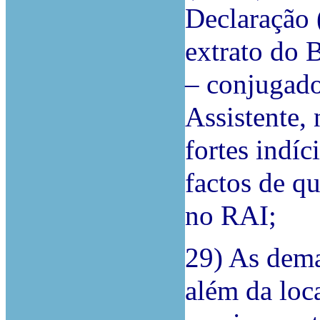
Declaração (
extrato do 
– conjugado
Assistente,
fortes indíc
factos de q
no RAI;
29) As dema
além da loc