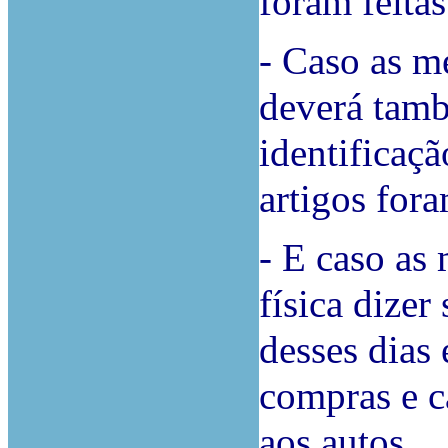
foram feitas
- Caso as m
deverá tamb
identificaç
artigos for
- E caso as
física dizer
desses dias
compras e c
aos autos.