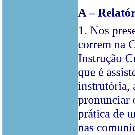
A – Relatór
1. Nos pres
correm na C
Instrução Cr
que é assist
instrutória,
pronunciar 
prática de 
nas comunic