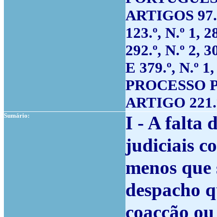
ARTIGOS 97.º, 
123.º, N.º 1, 28
292.º, N.º 2, 30
E 379.º, N.º
PROCESSO 
ARTIGO 221
Sumário:
I - A falta
judiciais c
menos que s
despacho q
coacção ou