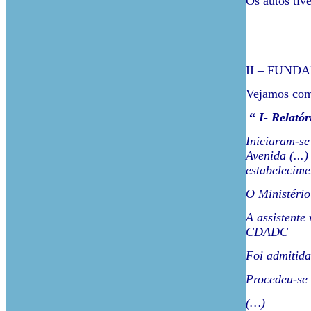
Os autos tive
II – FUN
Vejamos co
“
I- Relatór
Iniciaram-se
Avenida (...
estabelecimen
O Ministério
A assistente
CDADC
Foi admitida
Procedeu-se 
(…)