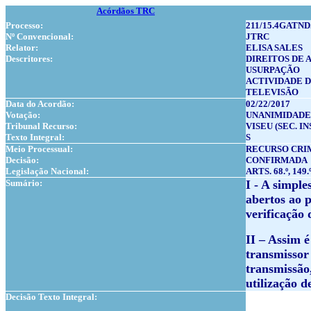
Acórdãos TRC
Processo:
211/15.4GATND
Nº Convencional:
JTRC
Relator:
ELISA SALES
Descritores:
DIREITOS DE 
USURPAÇÃO
ACTIVIDADE D
TELEVISÃO
Data do Acordão:
02/22/2017
Votação:
UNANIMIDADE
Tribunal Recurso:
VISEU (SEC. IN
Texto Integral:
S
Meio Processual:
RECURSO CRI
Decisão:
CONFIRMADA
Legislação Nacional:
ARTS. 68.º, 149
Sumário:
I - A simple
abertos ao 
verificação
II – Assim é
transmissor 
transmissão
utilização 
Decisão Texto Integral: