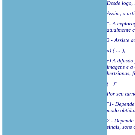
Desde logo, 
Assim, o arti
"- A explora
atualmente c
2 - Assiste a
a) ( ... );
e) A difusão 
imagens e a 
hertzianas, 
(...)".
Por seu turn
"1- Depende 
modo obtida
2 - Depende 
sinais, sons