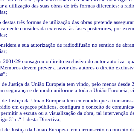
ar a utilização das suas obras de três formas diferentes: a ra
das;
o destas três formas de utilização das obras pretende assegura
icamente considerada extensiva às fases posteriores, por exe
das;
onsidera a sua autorização de radiodifusão no sentido de abra
iar;
va 2001/29 consagrou o direito exclusivo do autor autorizar q
Membros devem prever a favor dos autores o direito exclusiv
as”;
l de Justiça da União Europeia tem vindo, pelo menos desde 2
m segurança e de modo uniforme a toda a União Europeia, cir
l de Justiça da União Europeia tem entendido que a transmissã
 rádio em espaços públicos, configura o conceito de comunica
o permitir a escuta ou a visualização da obra, tal intervenção
igo 3º n.º 1 desta Directiva;
l de Justiça da União Europeia tem circunscrito o conceito 