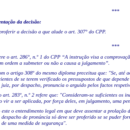
***
ntação da decisão:
roferir a decisão a que alude o art. 307° do CPP.
***
ere o art. 286°, n.º 1 do CPP “A instrução visa a comprovaçã
em ordem a submeter ou não a causa a julgamento”.
m o artigo 308º do mesmo diploma preceitua que: "Se, até ao
icientes de se terem verificado os pressupostos de que depe
 juiz, por despacho, pronuncia o arguido pelos factos respeti
o art. 283º, n.º 2 refere que: "Consideram-se suficientes os i
o vir a ser aplicada, por força deles, em julgamento, uma p
 este o entendimento legal em que deve assentar a prolação
o despacho de pronúncia só deve ser proferido se se puder fo
 de uma medida de segurança".