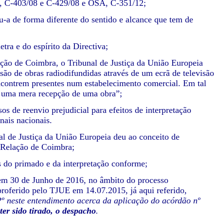
e, C-403/08 e C-429/08 e OSA, C-351/12;
-a de forma diferente do sentido e alcance que tem de
tra e do espírito da Directiva;
ção de Coimbra, o Tribunal de Justiça da União Europeia
são de obras radiodifundidas através de um ecrã de televisão
 encontrem presentes num estabelecimento comercial. Em tal
e uma mera recepção de uma obra”;
s de reenvio prejudicial para efeitos de interpretação
nais nacionais.
al de Justiça da União Europeia deu ao conceito de
a Relação de Coimbra;
s do primado e da interpretação conforme;
 em 30 de Junho de 2016, no âmbito do processo
oferido pelo TJUE em 14.07.2015, já aqui referido,
Pº neste entendimento acerca da aplicação do acórdão nº
er sido tirado, o despacho
.