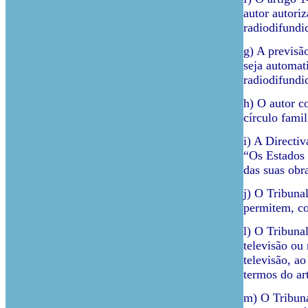
autor autoriz
radiodifundi
g) A previsã
seja automat
radiodifundi
h) O autor c
círculo famil
i) A Directi
“Os Estados 
das suas obr
j) O Tribuna
permitem, co
l) O Tribuna
televisão ou
televisão, a
termos do art
m) O Tribuna