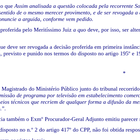
do que
Assim analisada a questão colocada pela recorrente So
sentido de o mesmo merecer provimento, e de ser revogada a 
onuncie a arguida, conforme vem pedido.
 proferida pelo Meritíssimo Juiz
a quo
deve, por isso, ser alt
e deve ser revogada a decisão proferida em primeira instânci
, previsto e punido nos termos do disposto no artigo 195º 
*
Magistrado do Ministério Público junto do tribunal recorrido
missão de programa por televisão em estabelecimento comercia
ios técnicos que recriem de qualquer forma a difusão da me
.
”.
cia também o Exmº Procurador-Geral Adjunto emitiu parecer 
isposto no n.º 2 do artigo 417º do CPP, não foi obtida respos