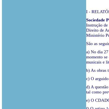
I - RELATÓ
Sociedade P
Instrução de
Direito de A
Ministério P
São as segui
a) No dia 27
momento se e
musicais e li
b) As obras 
c) O arguido
d) A questão
tal como prev
e) O CDADC 
f) O artigo 