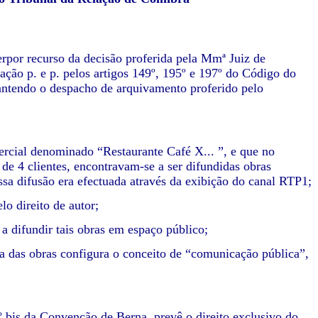
terpor recurso da decisão proferida pela Mmª Juiz de
pação p. e p. pelos artigos 149º, 195º e 197º do Código do
ntendo o despacho de arquivamento proferido pelo
rcial denominado “Restaurante Café X... ”, e que no
e 4 clientes, encontravam-se a ser difundidas obras
essa difusão era efectuada através da exibição do canal RTP1;
lo direito de autor;
 a difundir tais obras em espaço público;
zia das obras configura o conceito de “comunicação pública”,
º bis da Convenção de Berna, prevê o direito exclusivo do