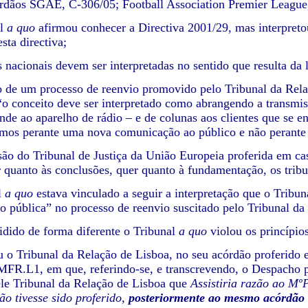
órdãos SGAE, C-306/05; Football Association Premier Leagu
al
a quo
afirmou conhecer a Directiva 2001/29, mas interpretou
sta directiva;
nacionais devem ser interpretadas no sentido que resulta da le
 de um processo de reenvio promovido pelo Tribunal da Rela
“o conceito deve ser interpretado como abrangendo a transmis
ende ao aparelho de rádio – e de colunas aos clientes que se
amos perante uma nova comunicação ao público e não perant
ão do Tribunal de Justiça da União Europeia proferida em caso
r quanto às conclusões, quer quanto à fundamentação, os tribu
l
a quo
estava vinculado a seguir a interpretação que o Tribun
 pública” no processo de reenvio suscitado pelo Tribunal d
cidido de forma diferente o Tribunal
a quo
violou os princípio
 o Tribunal da Relação de Lisboa, no seu acórdão proferido
R.L1, em que, referindo-se, e transcrevendo, o Despacho pr
le Tribunal da Relação de Lisboa que
Assistiria razão ao Mº
ão tivesse sido proferido,
posteriormente ao mesmo acórdão t