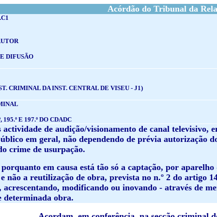
Acórdão do Tribunal da Rel
.C1
AUTOR
E DIFUSÃO
ST. CRIMINAL DA INST. CENTRAL DE VISEU - J1)
MINAL
.º, 195.º E 197.º DO CDADC
s actividade de audição/visionamento de canal televisivo, e
público em geral, não dependendo de prévia autorização do
 do crime de usurpação.
 porquanto em causa está tão só a captação, por aparelho 
e não a reutilização de obra, prevista no n.º 2 do artigo
, acrescentando, modificando ou inovando - através de mei
de determinada obra.
Acordam, em conferência, na secção criminal 