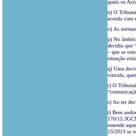
quais os Ac
n) O Tribun
acordo com e
o) As normas 
p) No âmbito
decidiu que 
– que se est
situação est
q) Uma decis
vincula, que
r) O Tribuna
“comunicação
s) Ao ter de
t) Bem andou
170/15.3GCMF
entende aque
15/2013 se n