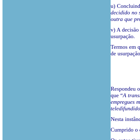
u) Concluin
decidido no 
outra que pr
v) A decisão
usurpação.
Termos em qu
de usurpação
Respondeu o 
que “
A trans
empregues me
teledifundido
Nesta instân
Cumprido o d