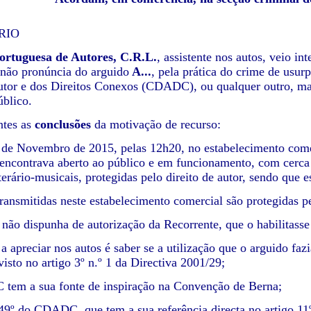
RIO
ortuguesa de Autores, C.R.L.
,
assistente nos autos, veio in
 não pronúncia do arguido
A...
, pela prática do crime de usur
utor e dos Direitos Conexos (CDADC), ou qualquer outro, ma
úblico.
ntes as
conclusões
da motivação de recurso:
 de Novembro de 2015, pelas 12h20, no estabelecimento come
ncontrava aberto ao público e em funcionamento, com cerca d
terário-musicais, protegidas pelo direito de autor, sendo que 
transmitidas neste estabelecimento comercial são protegidas pe
 não dispunha de autorização da Recorrente, que o habilitasse
 a apreciar nos autos é saber se a utilização que o arguido fa
isto no artigo 3º n.º 1 da Directiva 2001/29;
tem a sua fonte de inspiração na Convenção de Berna;
149º do CDADC, que tem a sua referência directa no artigo 11