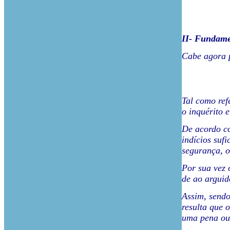
II- Fundame
Cabe agora p
Tal como ref
o inquérito 
De acordo co
indícios suf
segurança, o
Por sua vez 
de ao arguid
Assim, sendo
resulta que 
uma pena ou