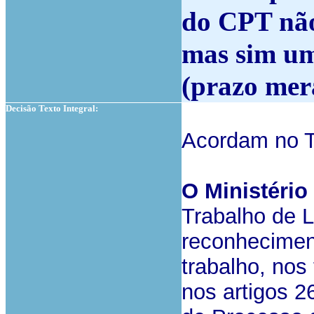
do CPT não
mas sim um
(prazo mer
Decisão Texto Integral:
Acordam no T
O
Ministério
Trabalho de L
reconheciment
trabalho, nos
nos artigos 26