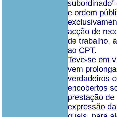
subordinado
”
e ordem públ
exclusivament
acção de reco
de trabalho, a
ao CPT.
Teve-se em v
vem prolonga
verdadeiros c
encobertos s
prestação de 
expressão da 
quais, para a