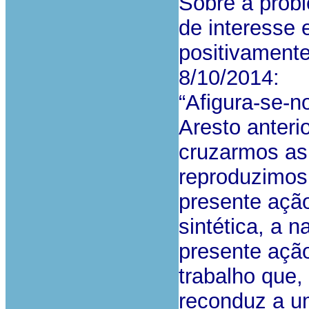
Sobre a prob
de interesse 
positivamente
8/10/2014:
“Afigura-se-n
Aresto anteri
cruzarmos as 
reproduzimos
presente ação
sintética, a n
presente açã
trabalho que,
reconduz a u