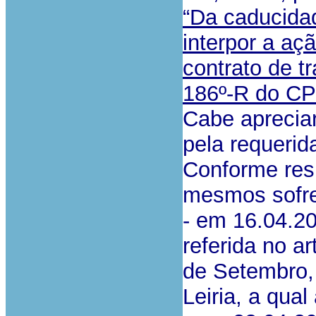
“Da caducidad
interpor a aç
contrato de t
186º-R do CP
Cabe aprecia
pela requerid
Conforme resu
mesmos sofreu
- em 16.04.2
referida no ar
de Setembro, 
Leiria, a qua