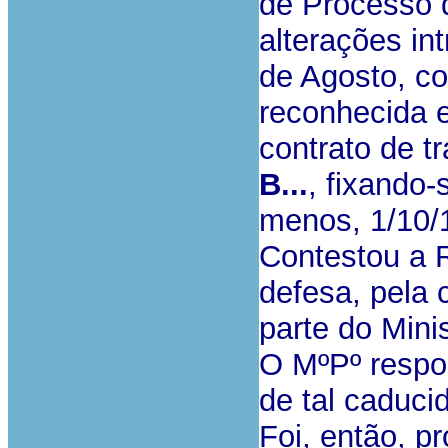
de Processo 
alterações in
de Agosto, c
reconhecida e
contrato de t
B...
, fixando-
menos, 1/10/
Contestou a 
defesa, pela 
parte do Minis
O MºPº respo
de tal caduci
Foi, então, p