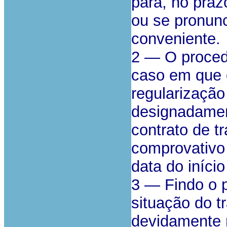
para, no prazo
ou se pronunc
conveniente.
2 — O proced
caso em que 
regularização
designadamen
contrato de t
comprovativo
data do início
3 — Findo o p
situação do 
devidamente 