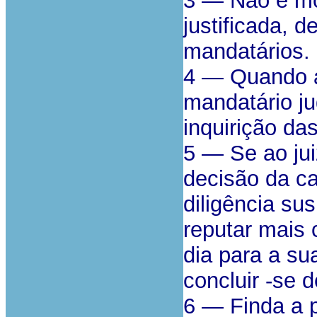
3 — Não é mot
justificada, 
mandatários.
4 — Quando a
mandatário ju
inquirição da
5 — Se ao jui
decisão da c
diligência su
reputar mais 
dia para a su
concluir -se d
6 — Finda a 