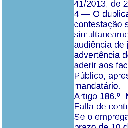
41/2013, de 2
4 — O duplica
contestação s
simultaneame
audiência de
advertência d
aderir aos fa
Público, apres
mandatário.
Artigo 186.º 
Falta de cont
Se o empregad
prazo de 10 d