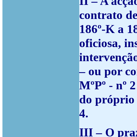
II – A acçã
contrato de
186º-K a 1
oficiosa, i
intervençã
– ou por co
MºPº - nº 2
do próprio 
4.
III – O pra