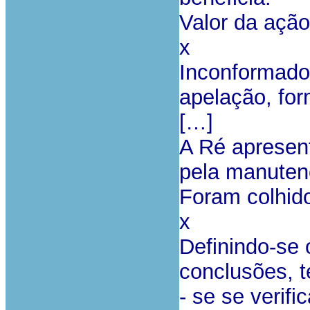
Valor da ação
x
Inconformado,
apelação, fo
[…]
A Ré apresen
pela manuten
Foram colhido
x
Definindo-se 
conclusões, 
- se se verif