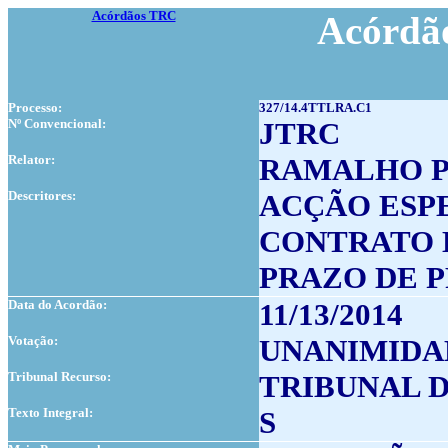
Acórdãos TRC
Acórdão
Processo:
327/14.4TTLRA.C1
Nº Convencional:
JTRC
Relator:
RAMALHO P
Descritores:
ACÇÃO ESP
CONTRATO 
PRAZO DE 
Data do Acordão:
11/13/2014
Votação:
UNANIMIDA
Tribunal Recurso:
TRIBUNAL D
Texto Integral:
S