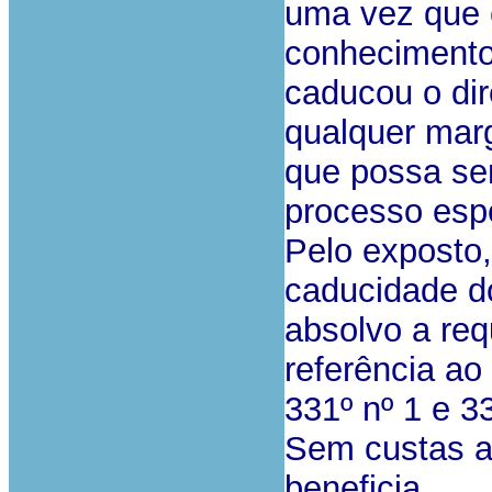
uma vez que é
conhecimento 
caducou o dir
qualquer mar
que possa se
processo espe
Pelo exposto
caducidade do
absolvo a req
referência ao
331º nº 1 e 33
Sem custas a
beneficia.