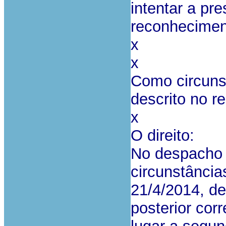
intentar a pr
reconheciment
x
x
Como circuns
descrito no r
x
O direito:
No despacho 
circunstânci
21/4/2014, de
posterior cor