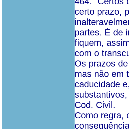
464:
"Certos 
certo prazo, 
inalteravelme
partes. É de 
fiquem, assi
com o transcu
Os prazos de 
mas não em t
caducidade e,
substantivos, 
Cod. Civil.
Como regra, o
consequência