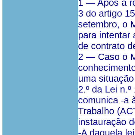
1 — Após a re
3 do artigo 15
setembro, o M
para intentar
de contrato d
2 — Caso o Mi
conhecimento,
uma situação 
2.º da Lei n.
comunica -a 
Trabalho (ACT
instauração d
-A daquela lei