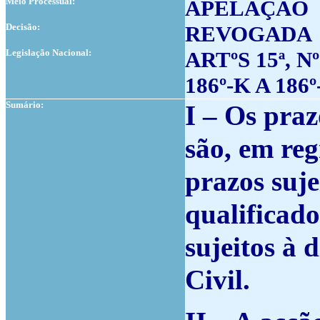
Meio Processual:
APELAÇÃO
Decisão:
REVOGADA
Legislação Nacional:
ARTºS 15ª, Nº
186º-K A 186º
Sumário:
I – Os praz
são, em reg
prazos suje
qualificado
sujeitos à 
Civil.