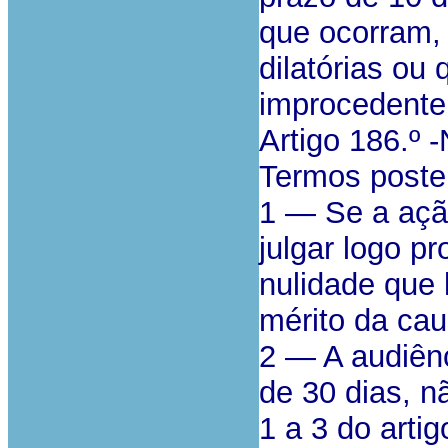
que ocorram,
dilatórias ou
improcedente
Artigo 186.º -
Termos poster
1 — Se a ação
julgar logo p
nulidade que 
mérito da cau
2 — A audiênc
de 30 dias, n
1 a 3 do arti