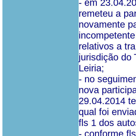
- em 23.04.2
remeteu a par
novamente pa
incompetente 
relativos a t
jurisdição do
Leiria;
- no seguime
nova particip
29.04.2014 te
qual foi envi
fls 1 dos auto
- conforme fl