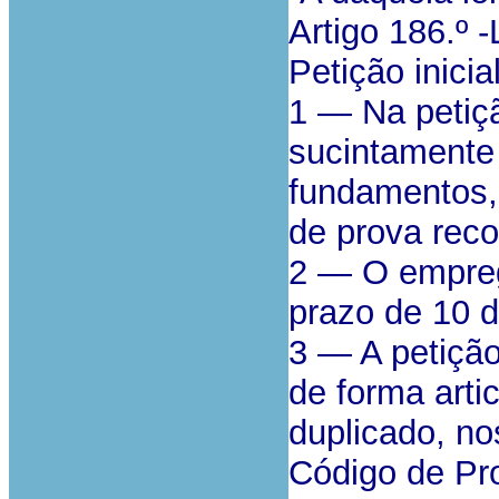
Artigo 186.º -
Petição inici
1 — Na petiçã
sucintamente 
fundamentos,
de prova rec
2 — O empreg
prazo de 10 d
3 — A petição
de forma art
duplicado, no
Código de Pro