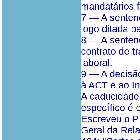
mandatários f
7 — A senten
logo ditada pa
8 — A senten
contrato de tr
laboral.
9 — A decisão
à ACT e ao In
A caducidade 
específico é 
Escreveu o P
Geral da Rela