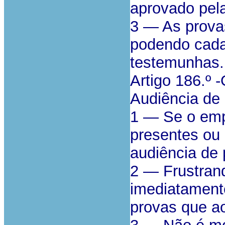
aprovado pela
3 — As provas
podendo cada 
testemunhas.
Artigo 186.º 
Audiência de 
1 — Se o emp
presentes ou 
audiência de 
2 — Frustrand
imediatamente
provas que a