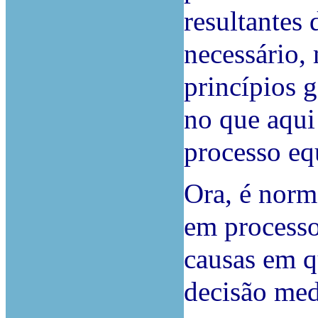
resultantes
necessário,
princípios 
no que aqui 
processo equ
Ora, é norm
em processo
causas em q
decisão med