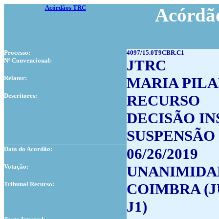
Acórdãos TRC
Acórdão
Processo:
4097/15.0T9CBR.C1
Nº Convencional:
JTRC
Relator:
MARIA PILA
Descritores:
RECURSO
DECISÃO I
SUSPENSÃO
Data do Acordão:
06/26/2019
Votação:
UNANIMIDA
Tribunal Recurso:
COIMBRA (J
J1)