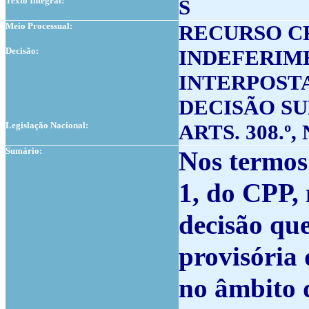
Texto Integral:
S
Meio Processual:
RECURSO C
Decisão:
INDEFERIM
INTERPOSTA
DECISÃO S
Legislação Nacional:
ARTS. 308.º, N
Sumário:
Nos termos 
1, do CPP, 
decisão qu
provisória
no âmbito 