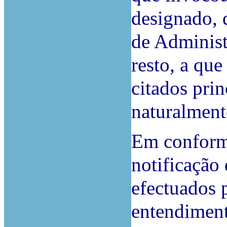
designado,
de Administ
resto, a qu
citados prin
naturalment
Em conformi
notificação
efectuados 
entendiment