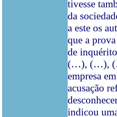
tivesse tam
da sociedad
a este os a
que a prova
de inquérito
(…), (…), (
empresa em 
acusação re
desconhecer
indicou uma