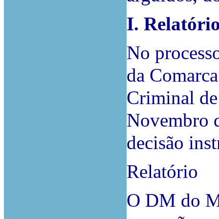
I. Relatóri
No process
da Comarca 
Criminal de
Novembro de
decisão inst
Relatório
O DM do Mi