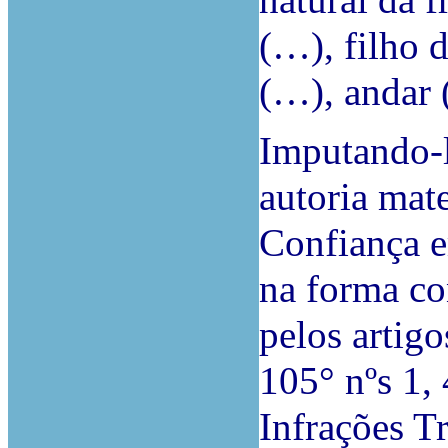
natural da 
(…), filho 
(…), andar 
Imputando-l
autoria mat
Confiança e
na forma co
pelos artigo
105° nºs 1,
Infrações Tr