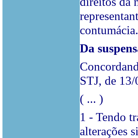
direitos da
representant
contumácia
Da suspens
Concordand
STJ, de 13/
( ... )
1 - Tendo tr
alterações s