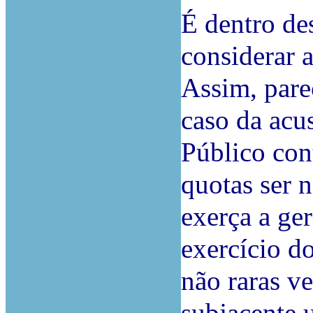
É dentro de
considerar a
Assim, pare
caso da acu
Público con
quotas ser 
exerça a ger
exercício do
não raras v