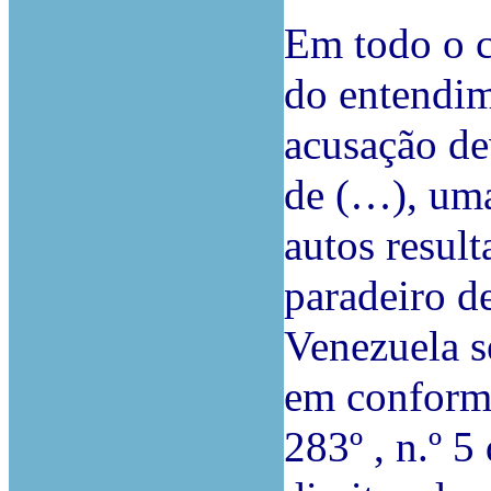
Em todo o c
do entendim
acusação de
de (…), uma
autos resul
paradeiro d
Venezuela s
em conformi
283º , n.º 