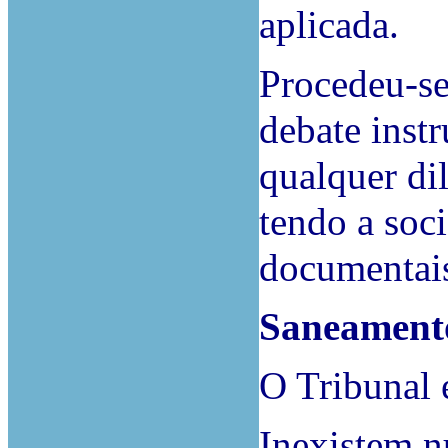
aplicada.
Procedeu-se
debate instr
qualquer dil
tendo a soc
documentais 
Saneament
O Tribunal 
Inexistem n