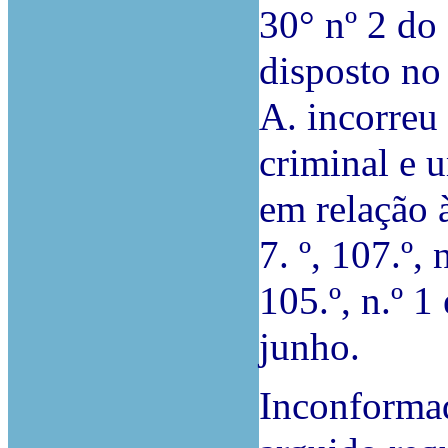
30° nº 2 do
disposto no 
A. incorreu
criminal e 
em relação à
7. º, 107.º, 
105.º, n.º 1
junho.
Inconformad