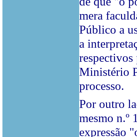
de que "o p
mera faculd
Público a us
a interpreta
respectivos
Ministério 
processo.
Por outro l
mesmo n.º 1
expressão "