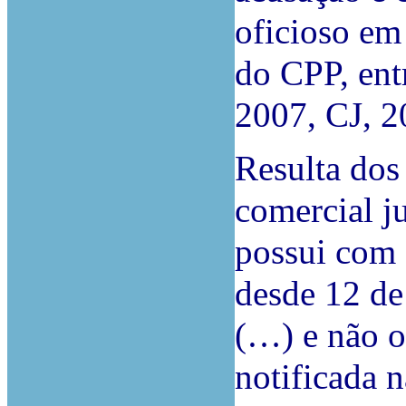
oficioso em
do CPP, ent
2007, CJ, 2
Resulta dos 
comercial ju
possui com o
desde 12 de
(…) e não o
notificada n