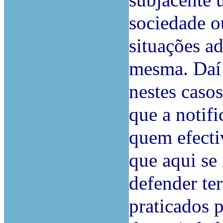
subjacente 
sociedade o
situações ad
mesma. Daí 
nestes caso
que a notifi
quem efecti
que aqui se
defender ter
praticados 