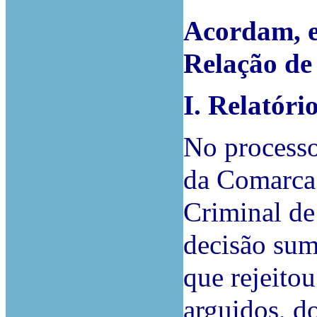
Acordam, e
Relação de
I. Relatóri
No process
da Comarca 
Criminal de
decisão su
que rejeitou
arguidos, do