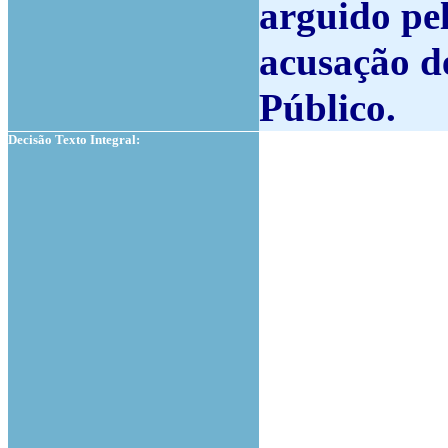
arguido pel
acusação d
Público.
Decisão Texto Integral: