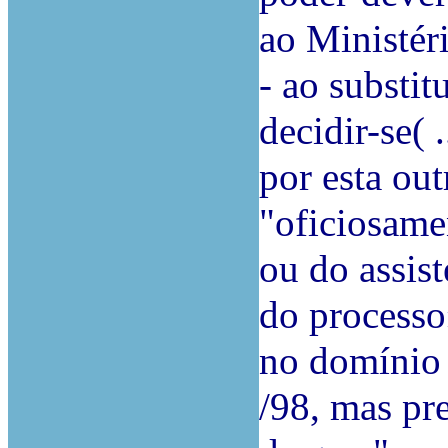
ao Ministéri
- ao substit
decidir-se( 
por esta out
"oficiosame
ou do assist
do processo
no domínio 
/98, mas pre