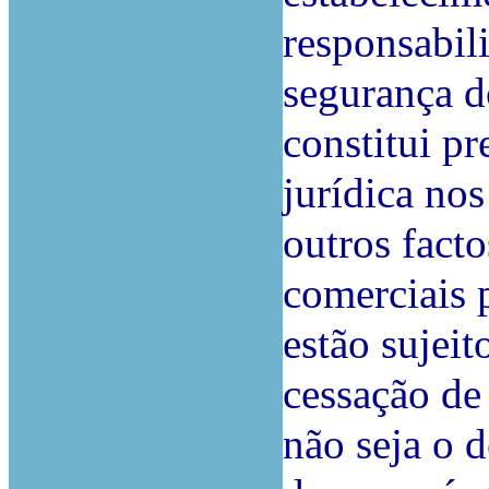
responsabil
segurança d
constitui pr
jurídica no
outros facto
comerciais 
estão sujeit
cessação de
não seja o 