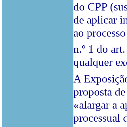
do CPP (sus
de aplicar 
ao processo
n.º 1 do art.
qualquer exc
A Exposição
proposta de 
«alargar a a
processual 