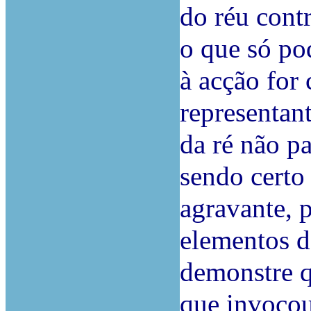
do réu cont
o que só po
à acção for
representant
da ré não p
sendo certo
agravante,
elementos d
demonstre q
que invocou 