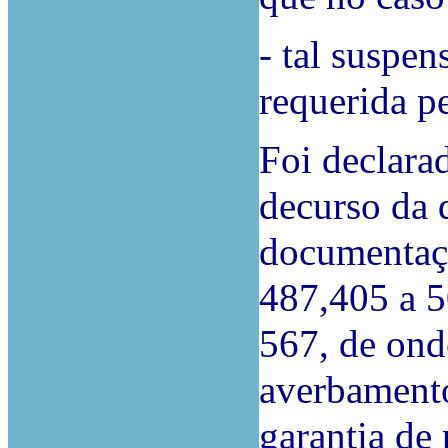
- tal suspen
requerida pe
Foi declarad
decurso da q
documentaçã
487,405 a 5
567, de ond
averbamento 
garantia de