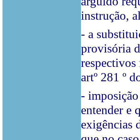
arguido requ
instrução, a
- a substit
provisória 
respectivos 
artº 281 º 
- imposição
entender e 
exigências d
que no caso 