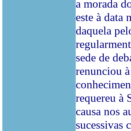
a morada do
este à data 
daquela pel
regularment
sede de deba
renunciou à
conheciment
requereu à 
causa nos a
sucessivas c