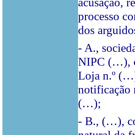
acusação, r
processo co
dos arguido
- A., socie
NIPC (…), 
Loja n.º (…
notificação
(…);
- B., (…), 