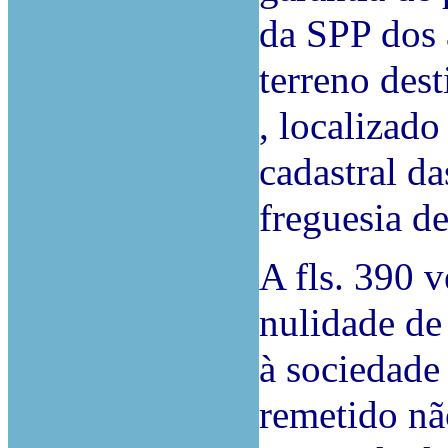
da SPP dos 
terreno des
, localizado
cadastral da
freguesia d
A fls. 390 v
nulidade de 
à sociedade 
remetido nã