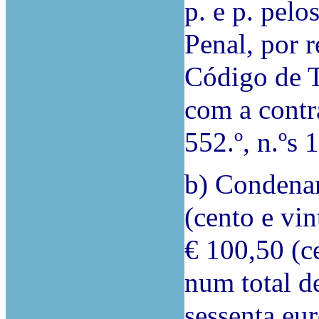
p. e p. pelo
Penal, por r
Código de T
com a contr
552.º, n.ºs 
b) Condenar
(cento e vin
€ 100,50 (c
num total d
sessenta eur