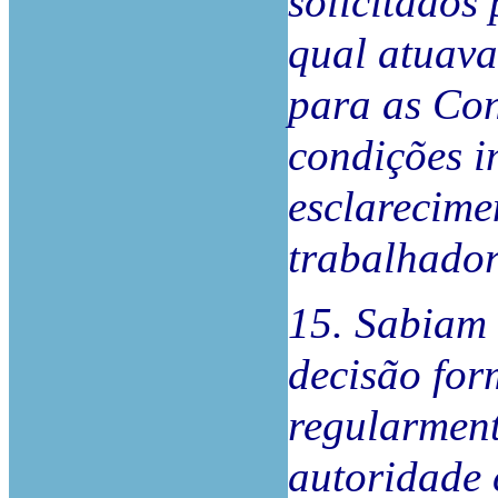
solicitados
qual atuava
para as Con
condições i
esclarecime
trabalhador
15. Sabiam 
decisão for
regularmen
autoridade 