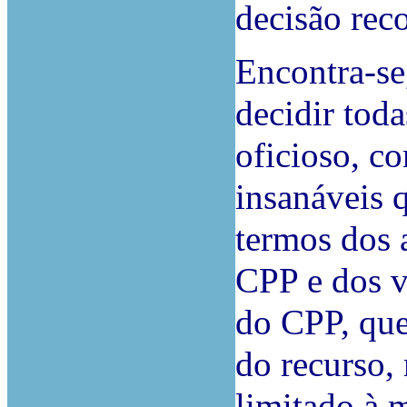
decisão rec
Encontra-se,
decidir tod
oficioso, c
insanáveis 
termos dos a
CPP e dos ví
do CPP, que
do recurso,
limitado à 