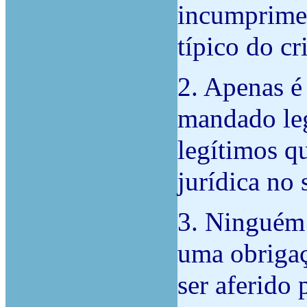
incumprimen
típico do c
2. Apenas é
mandado leg
legítimos q
jurídica no 
3. Ninguém 
uma obrigaç
ser aferido 