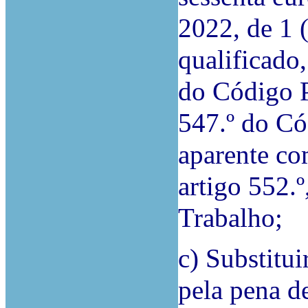
2022, de 1 
qualificado,
do Código P
547.º do Có
aparente co
artigo 552.º
Trabalho;
c) Substitui
pela pena d