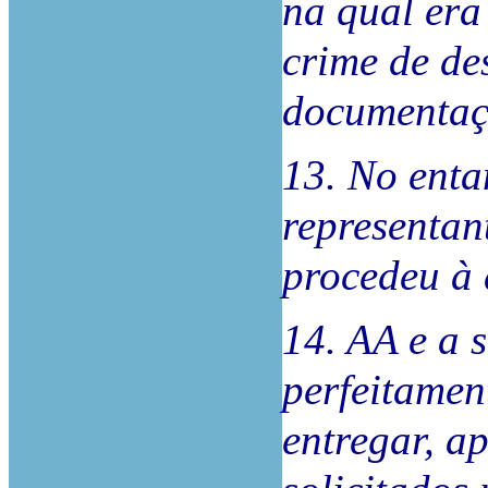
na qual era
crime de de
documentaç
13. No enta
representan
procedeu à 
14. AA e a 
perfeitamen
entregar, a