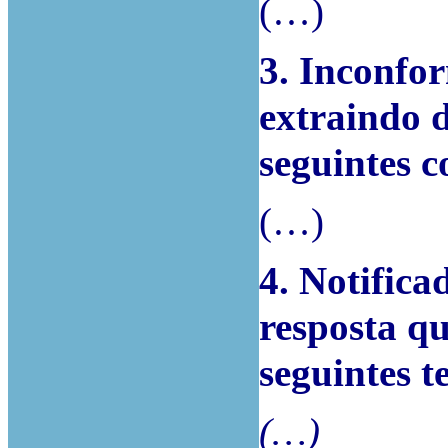
(…)
3. Inconfo
extraindo 
seguintes c
(…)
4. Notifica
resposta qu
seguintes t
(…)