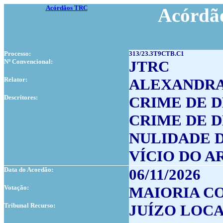
Acórdãos TRC
Acórdão
Processo:
313/23.3T9CTB.C1
Nº Convencional:
JTRC
Relator:
ALEXANDRA
Descritores:
CRIME DE 
CRIME DE 
NULIDADE 
VÍCIO DO AR
Data do Acordão:
06/11/2026
Votação:
MAIORIA CO
Tribunal Recurso:
JUÍZO LOC