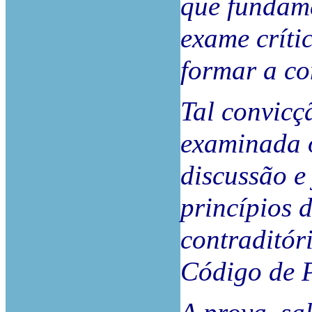
que fundam
exame críti
formar a co
Tal convicç
examinada 
discussão e
princípios 
contraditóri
Código de P