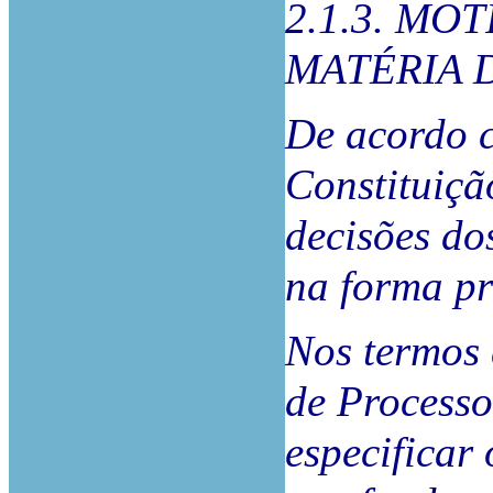
2.1.3. MO
MATÉRIA 
De acordo c
Constituiçã
decisões do
na forma pre
Nos termos 
de Processo
especificar 