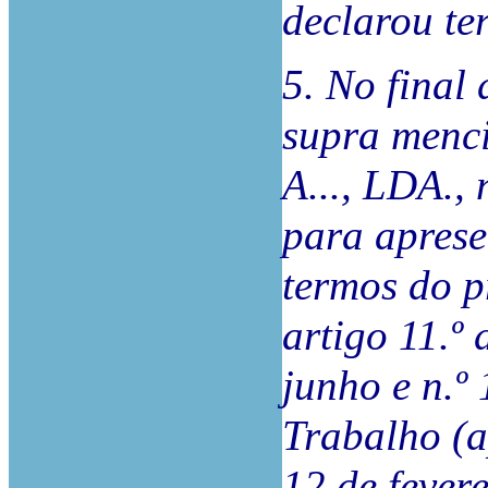
declarou ter
5. No final 
supra menci
A..., LDA.,
para apres
termos do pr
artigo 11.º
junho e n.º
Trabalho (a
12 de fevere