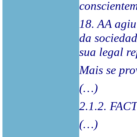
conscientem
18. AA agiu
da sociedad
sua legal re
Mais se pro
(…)
2.1.2. FA
(…)