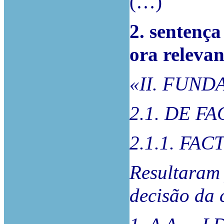
(…)
2. sentença
ora relevan
«II. FUN
2.1. DE F
2.1.1. FA
Resultaram 
decisão da 