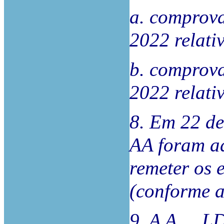
a. comprova
2022 relati
b. comprova
2022 relati
8. Em 22 de
AA foram ad
remeter os 
(conforme au
9. A A..., L