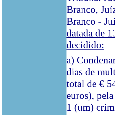
Branco, Juí
Branco - Jui
datada de 1
decidido:
a) Condenar
dias de mult
total de € 
euros), pel
1 (um) crim