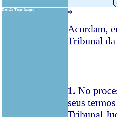
(
Decisão Texto Integral:
*
Acordam, em
Tribunal da
1.
No proces
seus termos
Tribunal Ju