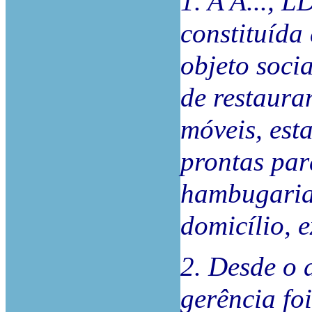
1. A A..., 
constituída 
objeto soci
de restaura
móveis, est
prontas para
hambugaria
domicílio, 
2. Desde o 
gerência fo