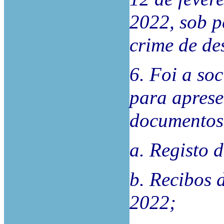
2022, sob p
crime de de
6. Foi a soc
para aprese
documentos
a. Registo 
b. Recibos 
2022;