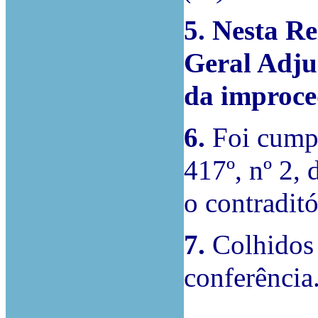
5. Nesta R
Geral Adju
da improce
6.
Foi cumpr
417º, nº 2,
o contraditó
7.
Colhidos 
conferência