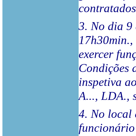
contratados
3. No dia 9
17h30min., 
exercer fun
Condições d
inspetiva a
A..., LDA., s
4. No local
funcionário