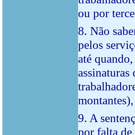
ou por terce
8. Não sabe
pelos serviç
até quando,
assinaturas 
trabalhador
montantes), 
9. A senten
por falta d