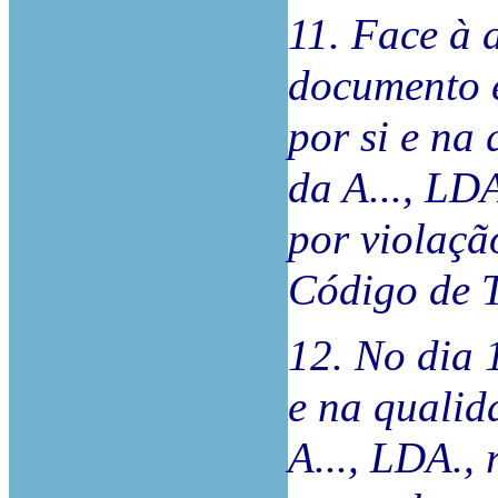
11. Face à 
documento e
por si e na
da A..., LDA
por violaçã
Código de 
12. No dia 
e na qualid
A..., LDA., 