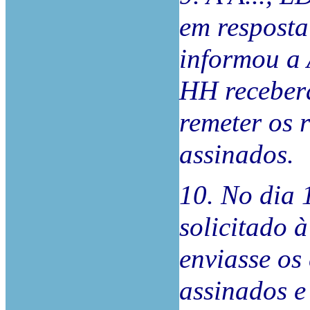
em resposta
informou a
HH receber
remeter os 
assinados.
10. No dia 
solicitado 
enviasse os
assinados e