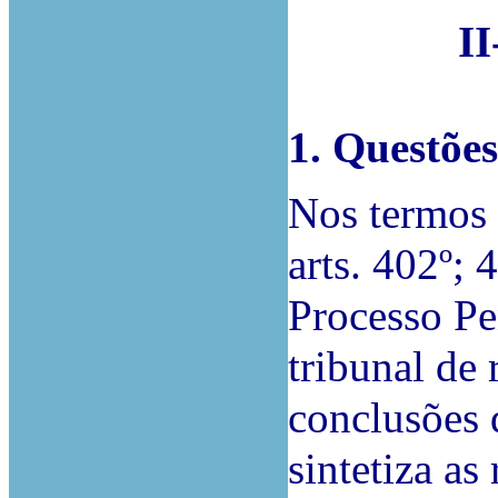
I
1. Questões
Nos termos 
arts. 402º;
Processo Pe
tribunal de 
conclusões d
sintetiza as