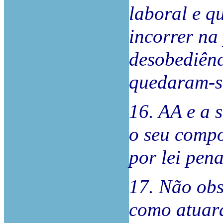
laboral e q
incorrer na
desobediênc
quedaram-se
16. AA e a 
o seu compo
por lei pena
17. Não obs
como atuara