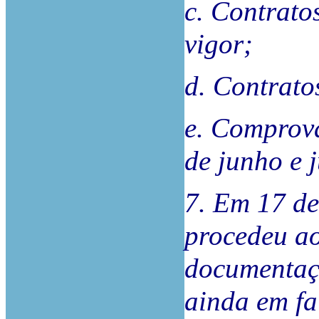
c. Contrato
vigor;
d. Contrato
e. Comprov
de junho e 
7. Em 17 de
procedeu ao
documentaç
ainda em fa