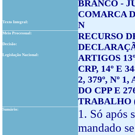
BRANCO - JU
COMARCA D
Texto Integral:
N
Meio Processual:
RECURSO D
Decisão:
DECLARAÇÃ
Legislação Nacional:
ARTIGOS 13º, 
CRP, 14º E 348
2, 379º, Nº 1
DO CPP E 27
TRABALHO (L
Sumário:
1. Só após 
mandado se 