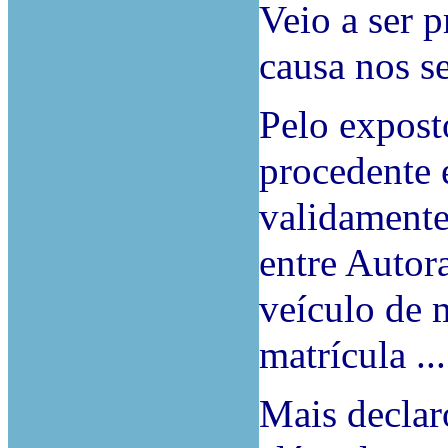
Veio a ser p
causa nos s
Pelo expost
procedente 
validamente
entre Autor
veículo de 
matrícula ...
Mais declar