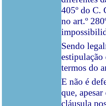
405º do C. 
no art.º 28
impossibilid
Sendo legal
estipulação
termos do ar
E não é defe
que, apesar 
cláusula pos