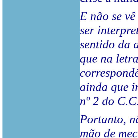
E não se vê
ser interpr
sentido da 
que na letr
correspondê
ainda que i
nº 2 do C.C.
Portanto, n
mão de mec