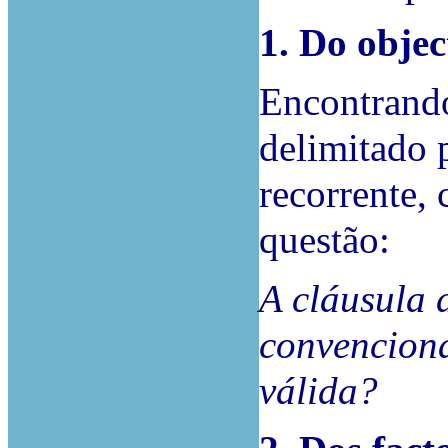
1. Do objec
Encontrando
delimitado 
recorrente, 
questão:
A cláusula 
convenciona
válida?