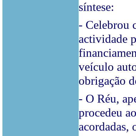
síntese:
- Celebrou 
actividade p
financiamen
veículo aut
obrigação d
- O Réu, ape
procedeu ao
acordadas, o