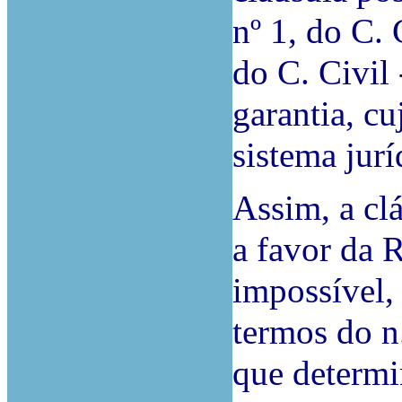
nº 1, do C. 
do C. Civil
garantia, c
sistema jur
Assim, a cl
a favor da 
impossível, 
termos do n.
que determi