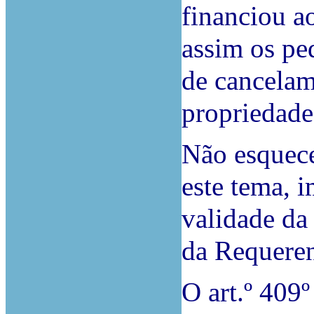
financiou a
assim os ped
de cancelam
propriedade
Não esquece
este tema, 
validade da
da Requeren
O art.º 409º