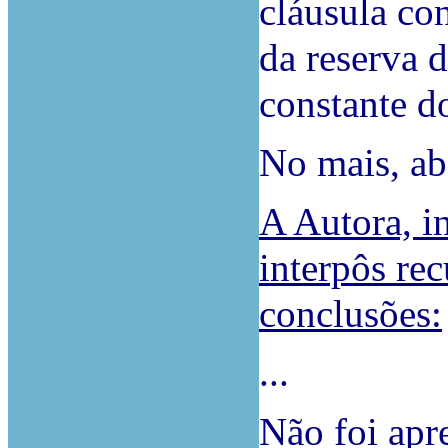
cláusula con
da reserva 
constante d
No mais, ab
A Autora, i
interpôs re
conclusões:
...
Não foi apr