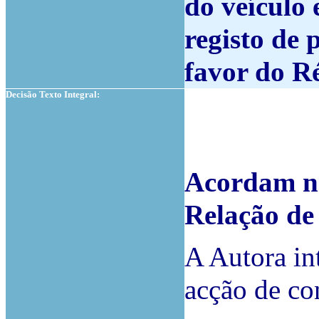
do veículo 
registo de 
favor do R
Decisão Texto Integral:
Acordam na
Relação d
A Autora in
acção de co