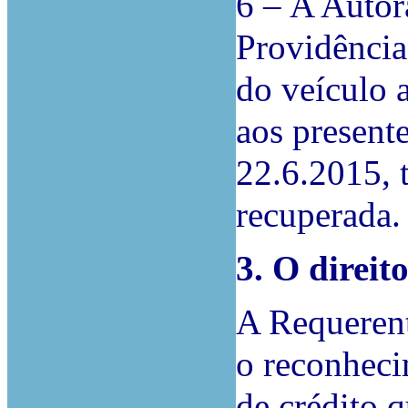
6 –
A Autor
Providência
do veículo 
aos present
22.6.2015, t
recuperada.
3. O direit
A Requerent
o reconheci
de crédito 