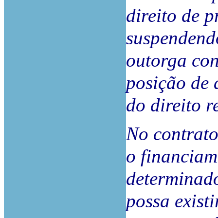
direito de 
suspendend
outorga con
posição de a
do direito r
No contrato
o financiam
determinad
possa existi