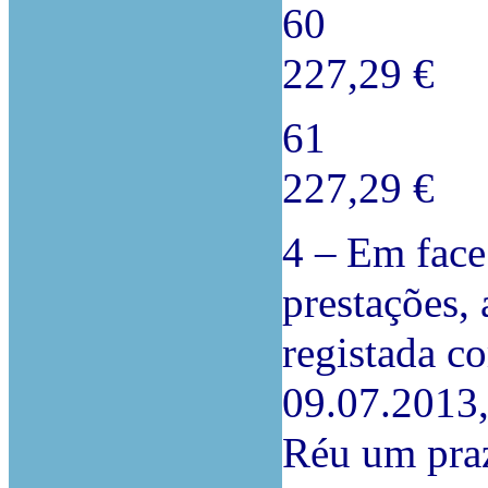
60 08/
227,29 €
61 08/
227,29 €
4 –
Em face
prestações, 
registada c
09.07.2013,
Réu um praz