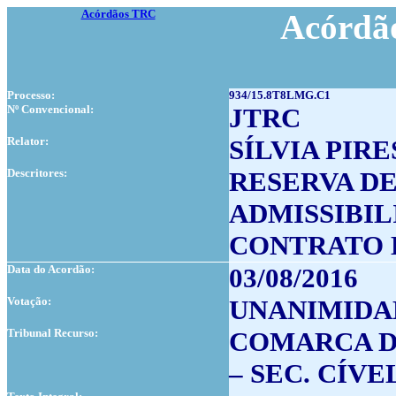
Acórdãos TRC
Acórdão
Processo:
934/15.8T8LMG.C1
Nº Convencional:
JTRC
Relator:
SÍLVIA PIRE
Descritores:
RESERVA D
ADMISSIBI
CONTRATO 
Data do Acordão:
03/08/2016
Votação:
UNANIMIDA
Tribunal Recurso:
COMARCA DE
– SEC. CÍVE