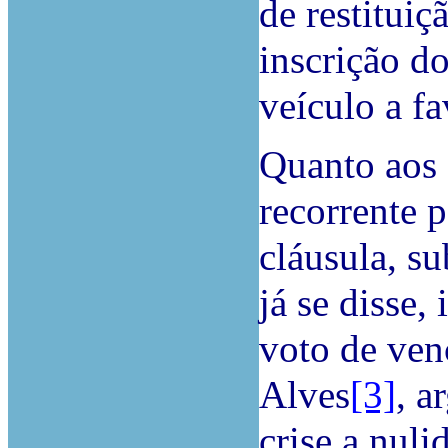
de restitui
inscrição d
veículo a f
Quanto aos 
recorrente 
cláusula, s
já se disse,
voto de ven
Alves
[3]
, a
crise a nuli