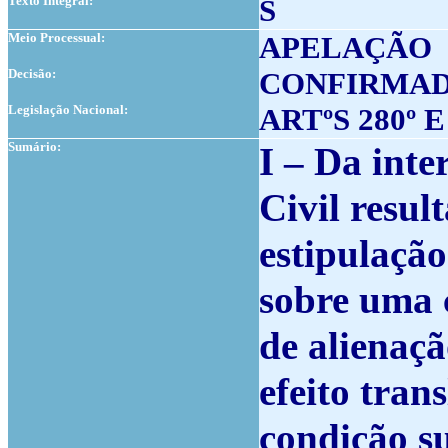
Texto Integral:
S
Meio Processual:
APELAÇÃO
Decisão:
CONFIRMA
Legislação Nacional:
ARTºS 280º E
Sumário:
I – Da inte
Civil resul
estipulaçã
sobre uma c
de alienaçã
efeito tran
condição su