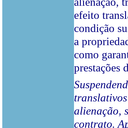
alienação, 
efeito trans
condição su
a proprieda
como garan
prestações 
Suspendendo
translativo
alienação, 
contrato
. A