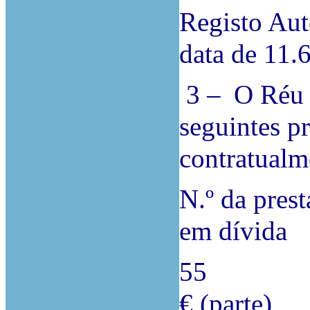
Registo Aut
data de 11.
3 –
O Réu 
seguintes p
contratualm
N.º da pres
em dívida
55 08/
€ (parte)