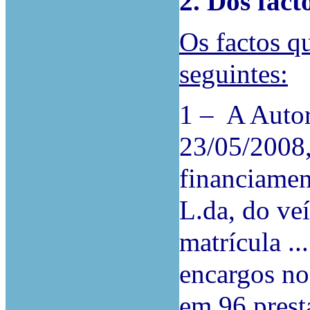
2. Dos fact
Os factos q
seguintes:
1 – A Autor
23/05/2008, 
financiament
L.da, do ve
matrícula ..
encargos no
em 96 prest