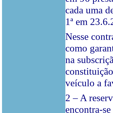
cada uma de
1ª em 23.6.
Nesse contr
como garant
na subscriç
constituiçã
veículo a fa
2 – A reser
encontra-se