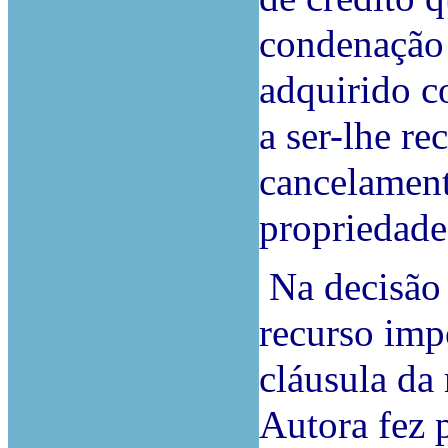
condenação d
adquirido 
a ser-lhe re
cancelament
propriedade
Na decisão r
recurso imp
cláusula da
Autora fez p