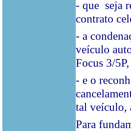
- que seja 
contrato cel
- a condena
veículo aut
Focus 3/5P, 
- e o recon
cancelament
tal veículo
Para fundam