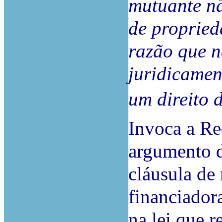
mutuante nã
de propried
razão que nã
juridicamen
um direito 
Invoca a R
argumento d
cláusula de
financiador
na lei que 