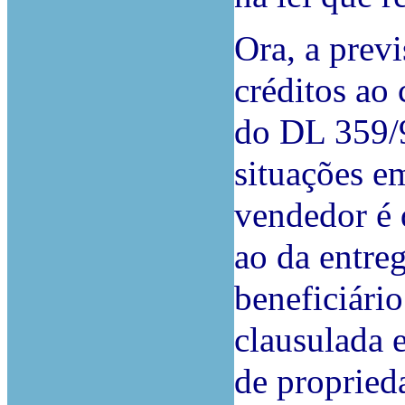
Ora, a prev
créditos ao 
do DL 359/9
situações e
vendedor é 
ao da entre
beneficiári
clausulada
e
de proprieda