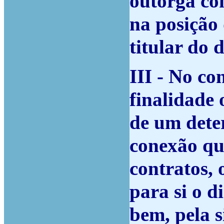
outorga co
na posição 
titular do 
III - No co
finalidade 
de um dete
conexão que
contra­tos,
para si o d
bem, pela s