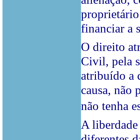
proprietári
financiar a 
O direito at
Civil, pela 
atribuído a
causa, não 
não tenha e
A liberdade 
diferentes d