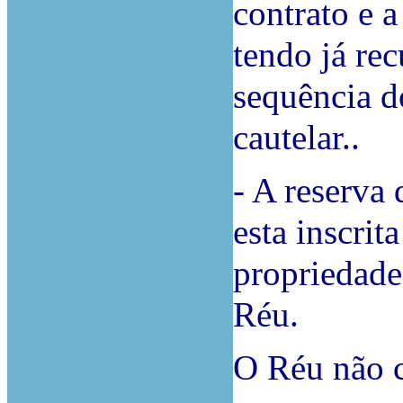
contrato e a
tendo já rec
sequência d
cautelar..
- A reserva
esta inscrit
propriedade 
Réu.
O Réu não c