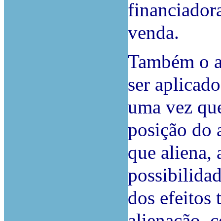
financiador
venda.
Também o ar
ser aplicado
uma vez que
posição do 
que aliena, 
possibilida
dos efeitos 
alienação, 