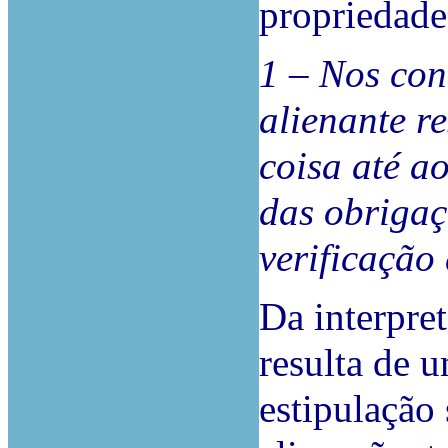
propriedade
1 – Nos cont
alienante r
coisa até a
das obrigaç
verificação
Da interpret
resulta de 
estipulação 